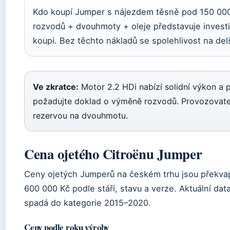
Kdo koupí Jumper s nájezdem těsně pod 150 000 
rozvodů + dvouhmoty + oleje představuje investi
koupi. Bez těchto nákladů se spolehlivost na del
Ve zkratce:
Motor 2.2 HDi nabízí solidní výkon a př
požadujte doklad o výměně rozvodů. Provozovatelé
rezervou na dvouhmotu.
Cena ojetého Citroënu Jumper
Ceny ojetých Jumperů na českém trhu jsou překvapi
600 000 Kč podle stáří, stavu a verze. Aktuální dat
spadá do kategorie 2015–2020.
Ceny podle roku výroby