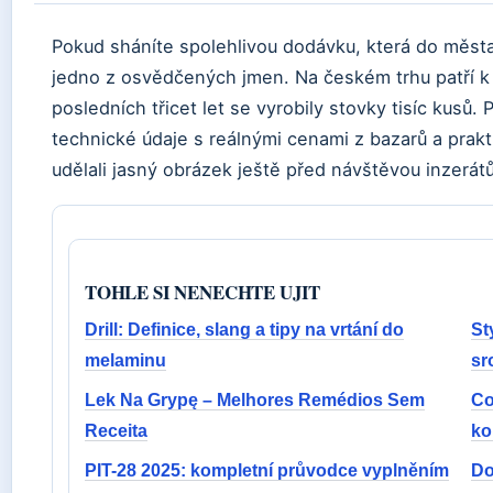
Pokud sháníte spolehlivou dodávku, která do města
jedno z osvědčených jmen. Na českém trhu patří k
posledních třicet let se vyrobily stovky tisíc kusů. 
technické údaje s reálnými cenami z bazarů a prakt
udělali jasný obrázek ještě před návštěvou inzerátů
TOHLE SI NENECHTE UJIT
Drill: Definice, slang a tipy na vrtání do
St
melaminu
sr
Lek Na Grypę – Melhores Remédios Sem
Co
Receita
ko
PIT-28 2025: kompletní průvodce vyplněním
Do