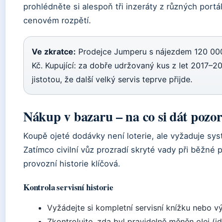
prohlédněte si alespoň tři inzeráty z různých portá
cenovém rozpětí.
Ve zkratce:
Prodejce Jumperu s nájezdem 120 000
Kč. Kupující: za dobře udržovaný kus z let 2017–20
jistotou, že další velký servis teprve přijde.
Nákup v bazaru – na co si dát pozo
Koupě ojeté dodávky není loterie, ale vyžaduje sys
Zatímco civilní vůz prozradí skryté vady při běžné p
provozní historie klíčová.
Kontrola servisní historie
Vyžádejte si kompletní servisní knížku nebo v
Zkontrolujte, zda byl pravidelně měněn olej (