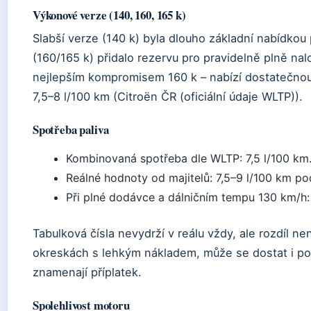
Výkonové verze (140, 160, 165 k)
Slabší verze (140 k) byla dlouho základní nabídkou pr
(160/165 k) přidalo rezervu pro pravidelně plně nal
nejlepším kompromisem 160 k – nabízí dostatečno
7,5–8 l/100 km (Citroën ČR (oficiální údaje WLTP)).
Spotřeba paliva
Kombinovaná spotřeba dle WLTP: 7,5 l/100 km
Reálné hodnoty od majitelů: 7,5–9 l/100 km pod
Při plné dodávce a dálničním tempu 130 km/h:
Tabulková čísla nevydrží v reálu vždy, ale rozdíl n
okreskách s lehkým nákladem, může se dostat i pod 
znamenají příplatek.
Spolehlivost motoru