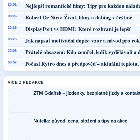
Nejlepší romantické filmy: Tipy pro každou nálad
20:01
Robert De Niro: Život, filmy a dabing v češtině
08:06
DisplayPort vs HDMI: Které rozhraní je lepší
20:15
Jak napsat motivační dopis: vzor a návod pro ro
08:26
Přátelé obsazení: Kdo zemřel, kolik vydělávali a d
20:06
Počasí Rytro dnes a předpověď – aktuální teplota,
08:07
VICE Z REDAKCE
ZTM Gdaňsk – jízdenky, bezplatné jízdy a kontak
Nutella: původ, cena, složení a tipy na akce