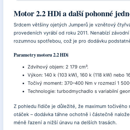
Motor 2.2 HDi a další pohonné jedn
Srdcem většiny ojetých Jumperů je vznětový čtyřvá
provedeních vyrábí od roku 2011. Nenabízí závodní 
rozumnou spotřebou, což je pro dodávku podstatně
Parametry motoru 2.2 HDi
Zdvihový objem: 2 179 cm³.
Výkon: 140 k (103 kW), 160 k (118 kW) nebo 165
Točivý moment: 370–400 Nm v rozmezí 1 500–
Technologie: turbodmychadlo s variabilní geom
Z pohledu řidiče je důležité, že maximum točivéh
otáček – dodávka táhne ochotně i částečně nalože
méně řazení a nižší únavu na delších trasách.