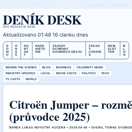
FRI, AUG 7
RANNI VYDANI
CESTINA
O NAS
KONTAKT
NASE HISTORIE
DENÍK DESK
DEN REDAKCNI DESK
Aktualizovano 01:48
16 clanku dnes
D
O
KO
NASE
ZASADY
ZASAD
NEW
B
O
N
NT
HISTO
OCHRANY
Y
SLET
L
M
A
AK
RIE
OSOBNICH UDAJU
COOKIE
TER
O
U
S
T
S
G
BEHIND THE SCENES
BLOG
BUSINESS
CELEBRITY NEWS
INDUSTRY UPDATES
LOCAL
MOVIE CASTS
POLITICS
TECH
TV CASTS
WORLD
Citroën Jumper – rozmě
(průvodce 2025)
MAREK LUKAS NOVOTNY KUCERA • 2026-06-08 • OVERIL TOMAS SVOBO