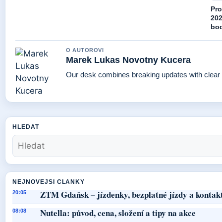
Pro
202
bo
O AUTOROVI
Marek Lukas Novotny Kucera
Our desk combines breaking updates with clear a
HLEDAT
NEJNOVEJSI CLANKY
ZTM Gdaňsk – jízdenky, bezplatné jízdy a kontak
20:05
Nutella: původ, cena, složení a tipy na akce
08:08