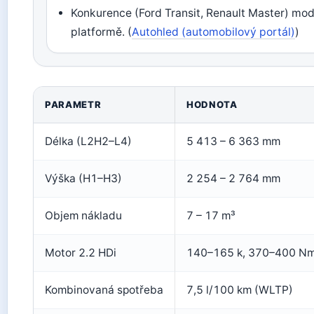
Konkurence (Ford Transit, Renault Master) mod
platformě. (
Autohled (automobilový portál)
)
PARAMETR
HODNOTA
Délka (L2H2–L4)
5 413 – 6 363 mm
Výška (H1–H3)
2 254 – 2 764 mm
Objem nákladu
7 – 17 m³
Motor 2.2 HDi
140–165 k, 370–400 N
Kombinovaná spotřeba
7,5 l/100 km (WLTP)