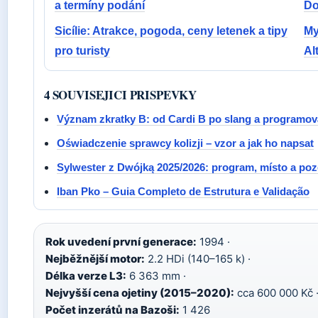
a termíny podání
Dol
Sicílie: Atrakce, pogoda, ceny letenek a tipy
My
pro turisty
Al
4 SOUVISEJICI PRISPEVKY
Význam zkratky B: od Cardi B po slang a programov
Oświadczenie sprawcy kolizji – vzor a jak ho napsat
Sylwester z Dwójką 2025/2026: program, místo a po
Iban Pko – Guia Completo de Estrutura e Validação
Rok uvedení první generace:
1994 ·
Nejběžnější motor:
2.2 HDi (140–165 k) ·
Délka verze L3:
6 363 mm ·
Nejvyšší cena ojetiny (2015–2020):
cca 600 000 Kč 
Počet inzerátů na Bazoši:
1 426