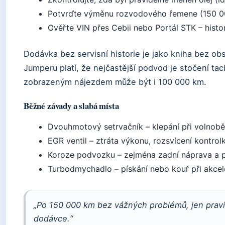
Potvrďte výměnu rozvodového řemene (150 000
Ověřte VIN přes Cebii nebo Portál STK – histo
Dodávka bez servisní historie je jako kniha bez obsa
Jumperu platí, že nejčastější podvod je stočení ta
zobrazeným nájezdem může být i 100 000 km.
Běžné závady a slabá místa
Dvouhmotový setrvačník – klepání při volnoběh
EGR ventil – ztráta výkonu, rozsvícení kontrol
Koroze podvozku – zejména zadní náprava a p
Turbodmychadlo – pískání nebo kouř při akcel
„Po 150 000 km bez vážných problémů, jen pravid
dodávce.“