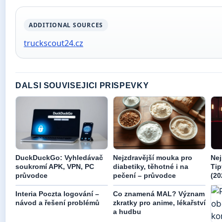
ADDITIONAL SOURCES
truckscout24.cz
DALSI SOUVISEJICI PRISPEVKY
DuckDuckGo: Vyhledávač
Nejzdravější mouka pro
Nej
soukromí APK, VPN, PC
diabetiky, těhotné i na
Tip
průvodce
pečení – průvodce
(20
Interia Poczta logování –
Co znamená MAL? Význam
návod a řešení problémů
zkratky pro anime, lékařství
a hudbu