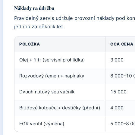
Náklady na údržbu
Pravidelný servis udržuje provozní náklady pod kont
jednou za několik let.
POLOŽKA
CCA CENA 
Olej + filtr (servisní prohlídka)
3 000
Rozvodový řemen + napínáky
8 000–10 
Dvouhmotový setrvačník
15 000
Brzdové kotouče + destičky (přední)
4 000
EGR ventil (výměna)
5 000–8 0