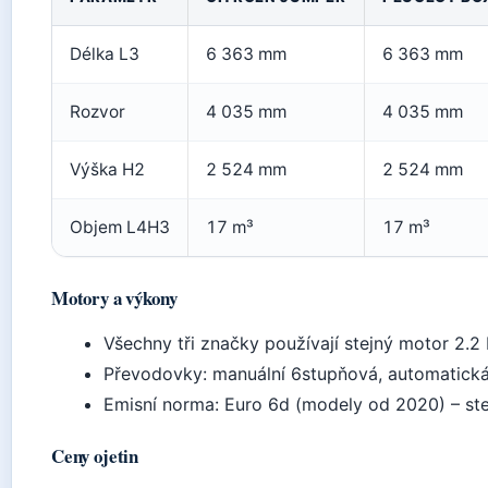
Délka L3
6 363 mm
6 363 mm
Rozvor
4 035 mm
4 035 mm
Výška H2
2 524 mm
2 524 mm
Objem L4H3
17 m³
17 m³
Motory a výkony
Všechny tři značky používají stejný motor 2.2
Převodovky: manuální 6stupňová, automatická
Emisní norma: Euro 6d (modely od 2020) – ste
Ceny ojetin