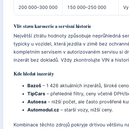
200 000–300 000
150 000–250 000
Vy
Vliv stavu karoserie a servisní historie
Největší ztrátu hodnoty způsobuje neprůhledná ser
typicky u vozidel, která jezdila v zimě bez ochrann
kompletním servisem v autorizovaném servisu si d
inzerát bez dokladů. Vždy zkontrolujte VIN a histori
Kde hledat inzeráty
Bazoš
– 1 426 aktuálních inzerátů, široké cen
TipCars
– přehledné filtry, ceny včetně DPH/
Autoesa
– nižší počet, ale často prověřené ku
Automodul.cz
– starší vozy, nižší ceny.
Kombinace těchto zdrojů pokryje drtivou většinu n