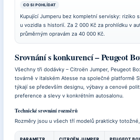
CO SI POHLÍDAT
Kupující Jumperu bez kompletní servisky: riziko s
u vozidla s historií. Za 2 000 Kč za prohlídku v 
průměrným opravám za 40 000 Kč.
Srovnání s konkurencí – Peugeot Bo
Všechny tři dodávky – Citroën Jumper, Peugeot Boxe
továrně v italském Atesse na společné platformě SE
týkají se především designu, výbavy a cenové polit
preference a slevy v konkrétním autosalonu.
Technické srovnání rozměrů
Rozměry jsou u všech tří modelů prakticky totožné, l
PARAMETR
CITROËN JUMPER
PEUGEOT BO