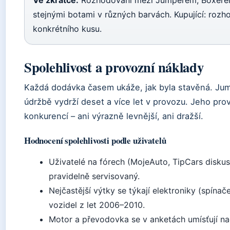
Ve zkratce:
Rozhodování mezi Jumperem, Boxerem
stejnými botami v různých barvách. Kupující: rozh
konkrétního kusu.
Spolehlivost a provozní náklady
Každá dodávka časem ukáže, jak byla stavěná. Jump
údržbě vydrží deset a více let v provozu. Jeho pro
konkurencí – ani výrazně levnější, ani dražší.
Hodnocení spolehlivosti podle uživatelů
Uživatelé na fórech (MojeAuto, TipCars diskus
pravidelně servisovaný.
Nejčastější výtky se týkají elektroniky (spín
vozidel z let 2006–2010.
Motor a převodovka se v anketách umísťují na