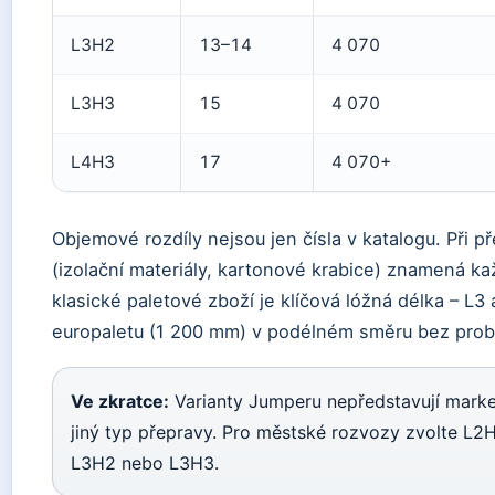
L3H2
13–14
4 070
L3H3
15
4 070
L4H3
17
4 070+
Objemové rozdíly nejsou jen čísla v katalogu. Při 
(izolační materiály, kartonové krabice) znamená ka
klasické paletové zboží je klíčová lóžná délka – L3
europaletu (1 200 mm) v podélném směru bez prob
Ve zkratce:
Varianty Jumperu nepředstavují market
jiný typ přepravy. Pro městské rozvozy zvolte L2
L3H2 nebo L3H3.