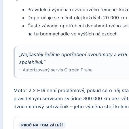
Pravidelná výměna rozvodového řemene: každ
Doporučuje se měnit olej každých 20 000 km (
Časté závady: opotřebení dvouhmotového setr
na turbodmychadle ve vyšších nájezdech.
„Nejčastěji řešíme opotřebení dvouhmoty a EGR v
spolehlivá.“
– Autorizovaný servis Citroën Praha
Motor 2.2 HDi není problémový, pokud se o něj star
pravidelným servisem zvládne 300 000 km bez větš
dvouhmotový setrvačník – jeho výměna stojí kolem
PROČ NA TOM ZÁLEŽÍ