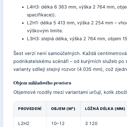
L4H3: délka 6 363 mm, výška 2 764 mm, objem
specifikace)).
L2H1: délka 5 413 mm, výška 2 254 mm – vh
výškovým limite.
L3H3: stejná délka, výška 2 764 mm, objem 15
Šest verzí není samoúčelných. Každá centimetrov
podnikatelskému scénáři – od kurýrních služeb po s
varianty sdílejí stejný rozvor (4 035 mm), což zje
Objem nákladového prostoru
Objemové rozdíly mezi variantami určují, kolik zboží
PROVEDENÍ
OBJEM (M³)
LÓŽNÁ DÉLKA (MM)
L2H2
10–12
3 120