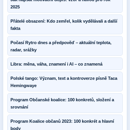
2025
Přátelé obsazení: Kdo zemřel, kolik vydělávali a další
fakta
Počasí Rytro dnes a předpověď – aktuální teplota,
radar, srážky
Libra: měna, váha, znamení i AI – co znamená
Polské tango: Význam, text a kontroverze písně Taca
Hemingwaye
Program Občanské koalice: 100 konkretů, složení a
srovnání
Program Koalice občanů 2023: 100 konkrét a hlavní
body