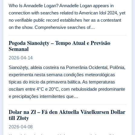
Who Is Annadelle Logan? Annadelle Logan appears in
connection with searches related to American Idol 2024, yet
no verifiable public record establishes her as a contestant
on the show. Comprehensive searches of…
Pogoda Sianożęty – Tempo Atual e Previsão
Semanal
2026-04-14
Sianożęty, aldeia costeira na Pomerânia Ocidental, Polônia,
experimenta nesta semana condições meteorológicas
típicas do início da primavera báltica. As temperaturas
oscilam entre 4°C e 20°C, com nebulosidade predominante
e precipitações intermitentes que…
Dolar na Zł – Få den Aktuella Växelkursen Dollar
till Złoty
2026-04-08