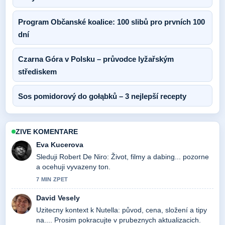
Program Občanské koalice: 100 slibů pro prvních 100
dní
Czarna Góra v Polsku – průvodce lyžařským
střediskem
Sos pomidorový do gołąbků – 3 nejlepší recepty
ZIVE KOMENTARE
Eva Kucerova
Sleduji Robert De Niro: Život, filmy a dabing... pozorne
a ocehuji vyvazeny ton.
7 MIN ZPET
David Vesely
Uzitecny kontext k Nutella: původ, cena, složení a tipy
na.... Prosim pokracujte v prubeznych aktualizacich.