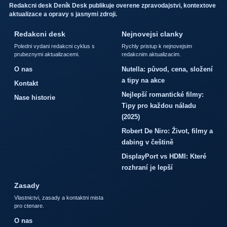
Redakcni desk Deník Desk publikuje overene zpravodajstvi, kontextove
aktualizace a opravy s jasnymi zdroji.
Redakcni desk
Nejnovejsi clanky
Poledni vydani redakcni cyklus s
Rychly pristup k nejnovejsim
prubeznymi aktualizacemi.
redakcnim aktualizacim.
O nas
Nutella: původ, cena, složení
a tipy na akce
Kontakt
Nejlepší romantické filmy:
Nase historie
Tipy pro každou náladu
(2025)
Robert De Niro: Život, filmy a
dabing v češtině
DisplayPort vs HDMI: Které
rozhraní je lepší
Zasady
Vlastnictvi, zasady a kontaktni mista
pro ctenare.
O nas