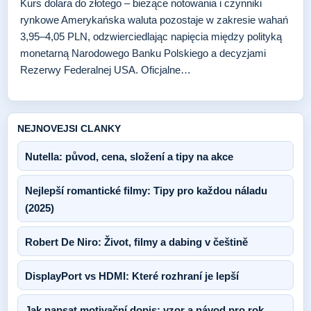
Kurs dolara do złotego – bieżące notowania i czynniki
rynkowe Amerykańska waluta pozostaje w zakresie wahań
3,95–4,05 PLN, odzwierciedlając napięcia między polityką
monetarną Narodowego Banku Polskiego a decyzjami
Rezerwy Federalnej USA. Oficjalne…
NEJNOVEJSI CLANKY
Nutella: původ, cena, složení a tipy na akce
Nejlepší romantické filmy: Tipy pro každou náladu
(2025)
Robert De Niro: Život, filmy a dabing v češtině
DisplayPort vs HDMI: Které rozhraní je lepší
Jak napsat motivační dopis: vzor a návod pro rok