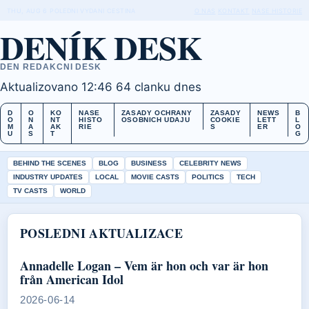
THU, AUG 6
POLEDNI VYDANI
CESTINA
O NAS
KONTAKT
NASE HISTORIE
DENÍK DESK
DEN REDAKCNI DESK
Aktualizovano 12:46
64 clanku dnes
D
O
KO
NASE
ZASADY OCHRANY
ZASADY
NEWS
B
O
N
NT
HISTO
OSOBNICH UDAJU
COOKIE
LETT
L
M
A
AK
RIE
S
ER
O
U
S
T
G
BEHIND THE SCENES
BLOG
BUSINESS
CELEBRITY NEWS
INDUSTRY UPDATES
LOCAL
MOVIE CASTS
POLITICS
TECH
TV CASTS
WORLD
POSLEDNI AKTUALIZACE
Annadelle Logan – Vem är hon och var är hon
från American Idol
2026-06-14