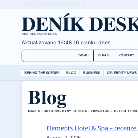
FRI, AUG 7
POLEDNI VYDANI
CESTINA
DENÍK DES
DEN REDAKCNI DESK
Aktualizovano 16:48
16 clanku dnes
DOMU
O NAS
KONTAKT
BEHIND THE SCENES
BLOG
BUSINESS
CELEBRITY NEWS
Blog
MAREK LUKAS NOVOTNY KUCERA • 2026-04-06 • OVERIL LUCI
Elements Hotel & Spa – recenze,
August 7, 2026