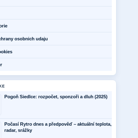
orie
chrany osobnich udaju
ookies
r
KE
Pogoň Siedlce: rozpočet, sponzoři a dluh (2025)
Počasí Rytro dnes a předpověď – aktuální teplota,
radar, srážky