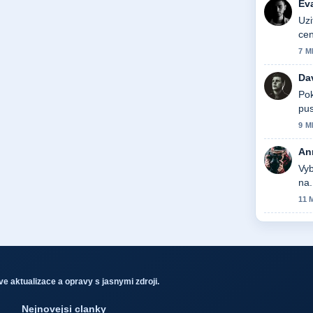
Ev
Uzi
cen
7 M
Da
Pok
pus
9 M
An
Vyb
na.
11 
e aktualizace a opravy s jasnymi zdroji.
Nejnovejsi clanky