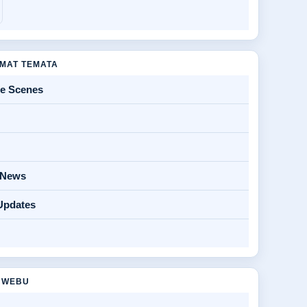
MAT TEMATA
he Scenes
y News
Updates
 WEBU