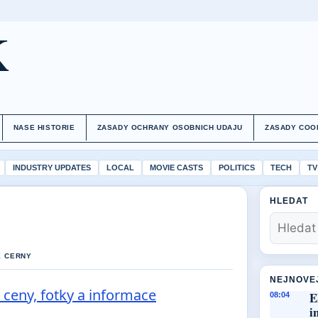
K
NASE HISTORIE
ZASADY OCHRANY OSOBNICH UDAJU
ZASADY COO
INDUSTRY UPDATES
LOCAL
MOVIE CASTS
POLITICS
TECH
TV
HLEDAT
E CERNY
NEJNOVE
 ceny, fotky a informace
E
08:04
i