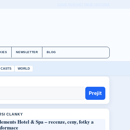
O NAS
KONTAKT
NASE HISTORIE
KIES
NEWSLETTER
BLOG
 CASTS
WORLD
Prejit
JSI CLANKY
lements Hotel & Spa – recenze, ceny, fotky a
nformace