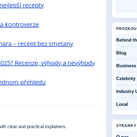
ejlepší recepty
 a kontroverze
PROZKOU
Behind t
nara – recept bez smetany
Blog
 2025? Recenze, výhody a nevýhody
Business
Celebrit
v jednom přehledu
Industry 
Local
STRANKY
h clear and practical explainers.
O nas