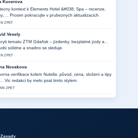
a Kucerova
tecny kontext k Elements Hotel &#038; Spa – recenze,
y,.... Prosim pokracujte v prubeznych aktualizacich.
IN ZPET
vid Vesely
ryti tematu ZTM Gdaňsk – jízdenky, bezplatné jízdy a...
obi solidne a snadno se sleduje.
IN ZPET
na Novakova
orna verifikace kolem Nutella: původ, cena, složení a tipy
... Vic redakci by melo psat timto stylem.
MIN ZPET
Zasady