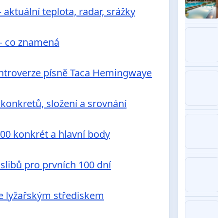
aktuální teplota, radar, srážky
 – co znamená
ontroverze písně Taca Hemingwaye
konkretů, složení a srovnání
00 konkrét a hlavní body
libů pro prvních 100 dní
e lyžařským střediskem