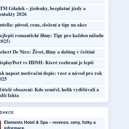
TM Gdaňsk – jízdenky, bezplatné jízdy a
ontakty 2026
utella: původ, cena, složení a tipy na akce
ejlepší romantické filmy: Tipy pro každou náladu
2025)
obert De Niro: Život, filmy a dabing v češtině
isplayPort vs HDMI: Které rozhraní je lepší
ak napsat motivační dopis: vzor a návod pro rok
025
řátelé obsazení: Kdo zemřel, kolik vydělávali a
alší fakta
EDAKCE
Elements Hotel & Spa – recenze, ceny, fotky a
informace