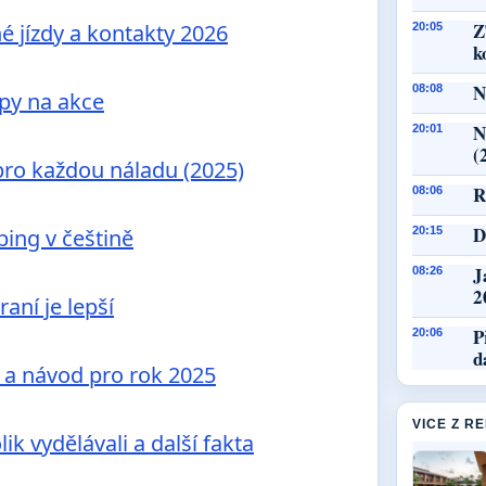
Z
é jízdy a kontakty 2026
20:05
k
N
08:08
ipy na akce
N
20:01
(
 pro každou náladu (2025)
R
08:06
D
bing v češtině
20:15
J
08:26
2
aní je lepší
P
20:06
d
r a návod pro rok 2025
VICE Z R
ik vydělávali a další fakta