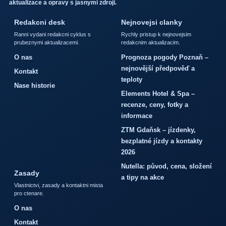
aktualizace a opravy s jasnymi zdroji.
Redakcni desk
Nejnovejsi clanky
Ranni vydani redakcni cyklus s
Rychly pristup k nejnovejsim
prubeznymi aktualizacemi.
redakcnim aktualizacim.
O nas
Prognoza pogody Poznaň –
nejnovější předpověď a
Kontakt
teploty
Nase historie
Elements Hotel & Spa –
recenze, ceny, fotky a
informace
ZTM Gdaňsk – jízdenky,
bezplatné jízdy a kontakty
2026
Nutella: původ, cena, složení
Zasady
a tipy na akce
Vlastnictvi, zasady a kontaktni mista
pro ctenare.
O nas
Kontakt