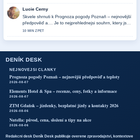
Lucie Cerny
Skvele shrnuti k Prognoza pogody Poznaň – nejnovější
předpověď a.... Je to nejprehlednejsi souhrn, ktery jsem
dnes videl.
10 MIN ZPET
DENÍK DESK
NEJNOVEJSI CLANKY
Prognoza pogody Poznaň – nejnovější předpověď a teploty
2026-08-07
Elements Hotel & Spa – recenze, ceny, fotky a informace
2026-08-07
ZTM Gdaňsk – jízdenky, bezplatné jízdy a kontakty 2026
2026-08-06
Nutella: původ, cena, složení a tipy na akce
2026-08-06
Redakcni desk Deník Desk publikuje overene zpravodajstvi, kontextove