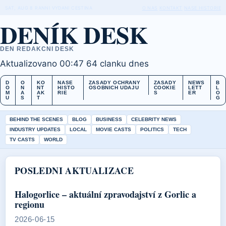
SAT, AUG 8
RANNI VYDANI
CESTINA
O NAS
KONTAKT
NASE HISTORIE
DENÍK DESK
DEN REDAKCNI DESK
Aktualizovano 00:47
64 clanku dnes
D
O
KO
NASE
ZASADY OCHRANY
ZASADY
NEWS
B
O
N
NT
HISTO
OSOBNICH UDAJU
COOKIE
LETT
L
M
A
AK
RIE
S
ER
O
U
S
T
G
BEHIND THE SCENES
BLOG
BUSINESS
CELEBRITY NEWS
INDUSTRY UPDATES
LOCAL
MOVIE CASTS
POLITICS
TECH
TV CASTS
WORLD
POSLEDNI AKTUALIZACE
Halogorlice – aktuální zpravodajství z Gorlic a
regionu
2026-06-15