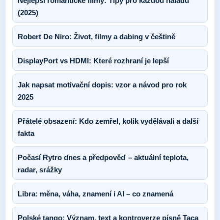
Nejlepší romantické filmy: Tipy pro každou náladu
(2025)
Robert De Niro: Život, filmy a dabing v češtině
DisplayPort vs HDMI: Které rozhraní je lepší
Jak napsat motivační dopis: vzor a návod pro rok
2025
Přátelé obsazení: Kdo zemřel, kolik vydělávali a další
fakta
Počasí Rytro dnes a předpověď – aktuální teplota,
radar, srážky
Libra: měna, váha, znamení i AI – co znamená
Polské tango: Význam, text a kontroverze písně Taca