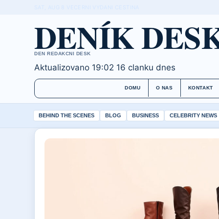
SAT, AUG 8
VECERNI VYDANI
CESTINA
DENÍK DES
DEN REDAKCNI DESK
Aktualizovano 19:02
16 clanku dnes
DOMU
O NAS
KONTAKT
BEHIND THE SCENES
BLOG
BUSINESS
CELEBRITY NEWS