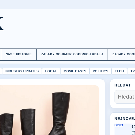
K
NASE HISTORIE
ZASADY OCHRANY OSOBNICH UDAJU
ZASADY COO
INDUSTRY UPDATES
LOCAL
MOVIE CASTS
POLITICS
TECH
TV
HLEDAT
NEJNOVE
C
08:03
(