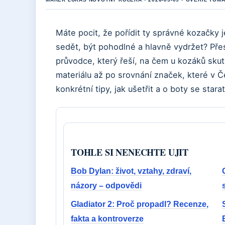
Máte pocit, že pořídit ty správné kozačky j
sedět, být pohodlné a hlavně vydržet? Př
průvodce, který řeší, na čem u kozáků sku
materiálu až po srovnání značek, které v Č
konkrétní tipy, jak ušetřit a o boty se star
TOHLE SI NENECHTE UJIT
Bob Dylan: život, vztahy, zdraví,
názory – odpovědi
Gladiator 2: Proč propadl? Recenze,
fakta a kontroverze