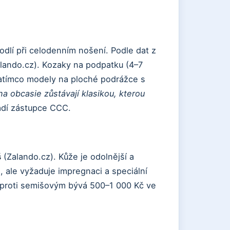
odlí při celodenním nošení. Podle dat z
lando.cz). Kozaky na podpatku (4–7
zatímco modely na ploché podrážce s
na obcasie zůstávají klasikou, kterou
ádí zástupce CCC.
š
(Zalando.cz). Kůže je odolnější a
, ale vyžaduje impregnaci a speciální
oproti semišovým bývá 500–1 000 Kč ve