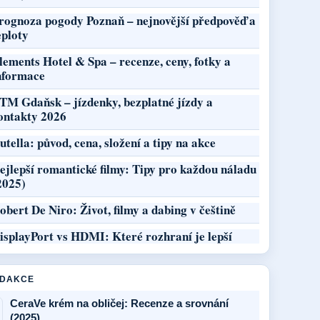
rognoza pogody Poznaň – nejnovější předpověď a
eploty
lements Hotel & Spa – recenze, ceny, fotky a
nformace
TM Gdaňsk – jízdenky, bezplatné jízdy a
ontakty 2026
utella: původ, cena, složení a tipy na akce
ejlepší romantické filmy: Tipy pro každou náladu
2025)
obert De Niro: Život, filmy a dabing v češtině
isplayPort vs HDMI: Které rozhraní je lepší
EDAKCE
CeraVe krém na obličej: Recenze a srovnání
(2025)