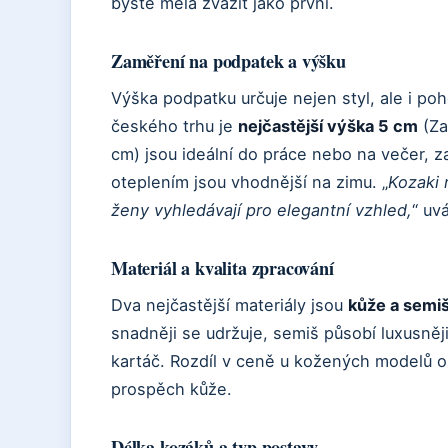
byste měla zvážit jako první.
Zaměření na podpatek a výšku
Výška podpatku určuje nejen styl, ale i poh
českého trhu je
nejčastější výška 5 cm
(Za
cm) jsou ideální do práce nebo na večer, 
oteplením jsou vhodnější na zimu. „
Kozaki 
ženy vyhledávají pro elegantní vzhled,
“ uv
Materiál a kvalita zpracování
Dva nejčastější materiály jsou
kůže a semi
snadněji se udržuje, semiš působí luxusněji
kartáč. Rozdíl v ceně u kožených modelů 
prospěch kůže.
Délka kozáků a typ postavy