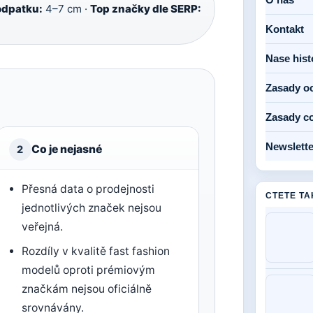
odpatku:
4–7 cm ·
Top značky dle SERP:
Kontakt
Nase hist
Zasady o
Zasady c
Newslette
Co je nejasné
2
Přesná data o prodejnosti
CTETE TA
jednotlivých značek nejsou
veřejná.
Rozdíly v kvalitě fast fashion
modelů oproti prémiovým
značkám nejsou oficiálně
srovnávány.