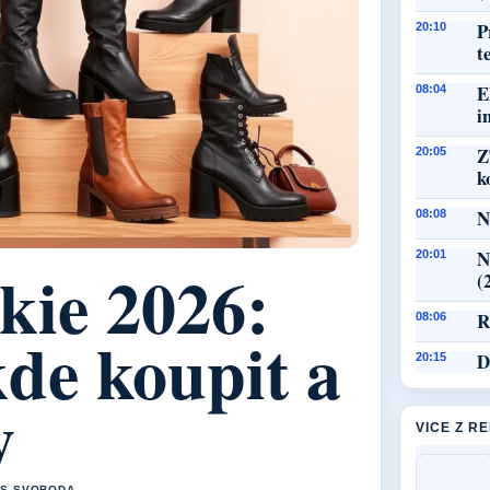
P
20:10
t
E
08:04
i
Z
20:05
k
N
08:08
N
20:01
kie 2026:
(
R
08:06
kde koupit a
D
20:15
y
VICE Z R
AS SVOBODA