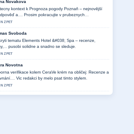
na Novakova
tecny kontext k Prognoza pogody Poznaň – nejnovější
dpověď a.... Prosim pokracujte v prubeznych
ualizacich.
IN ZPET
mas Svoboda
ryti tematu Elements Hotel &#038; Spa – recenze,
y,... pusobi solidne a snadno se sleduje.
IN ZPET
tra Novotna
orna verifikace kolem CeraVe krém na obličej: Recenze a
vnání.... Vic redakci by melo psat timto stylem.
IN ZPET