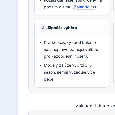
Kozaki damskie jsou určeny na
podzim a zimu (
Zalando.cz
).
Signál k výběru
3
Krátké kozaky (pod kolena)
jsou nejuniverzálnější volbou
pro každodenní nošení.
Modely z kůže vydrží 3-5
sezón, semiš vyžaduje více
péče.
Základní fakta o k