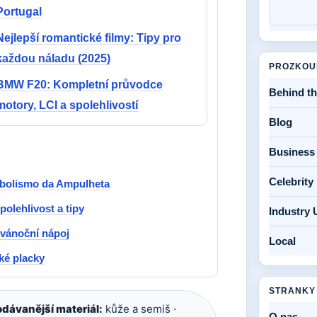
Portugal
Nejlepší romantické filmy: Tipy pro
každou náladu (2025)
PROZKOU
BMW F20: Kompletní průvodce
Behind t
motory, LCI a spolehlivostí
Blog
Business
Celebrit
mbolismo da Ampulheta
olehlivost a tipy
Industry 
 vánoční nápoj
Local
ké placky
STRANKY
dávanější materiál:
kůže a semiš ·
O nas