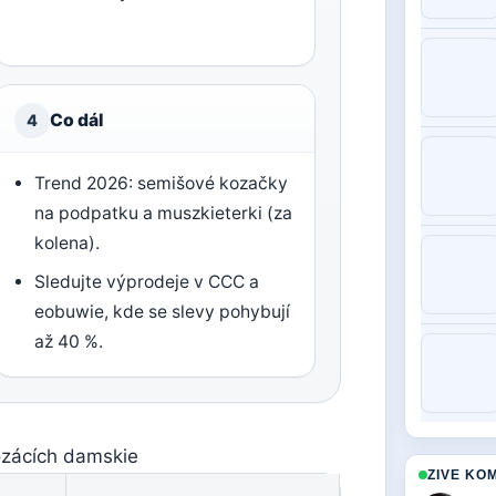
Co dál
4
Trend 2026: semišové kozačky
na podpatku a muszkieterki (za
kolena).
Sledujte výprodeje v CCC a
eobuwie, kde se slevy pohybují
až 40 %.
ozácích damskie
ZIVE KO