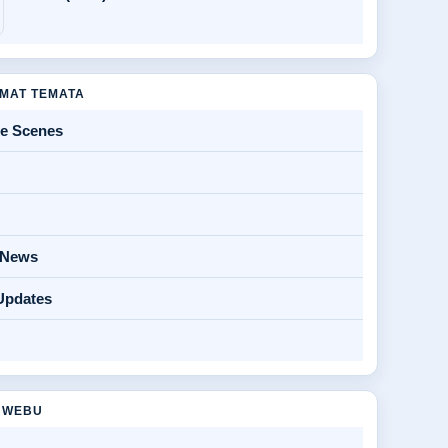
MAT TEMATA
he Scenes
y News
Updates
 WEBU