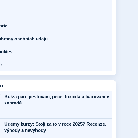
orie
chrany osobnich udaju
ookies
r
KE
Bukszpan: pěstování, péče, toxicita a tvarování v
zahradě
Udemy kurzy: Stojí za to v roce 2025? Recenze,
výhody a nevýhody