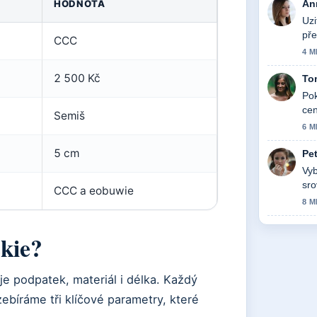
HODNOTA
An
Uzi
pře
CCC
akt
4 M
2 500 Kč
To
Pok
cen
Semiš
6 M
5 cm
Pe
Vyb
sro
CCC a eobuwie
8 M
kie?
e podpatek, materiál i délka. Každý
ozebíráme tři klíčové parametry, které