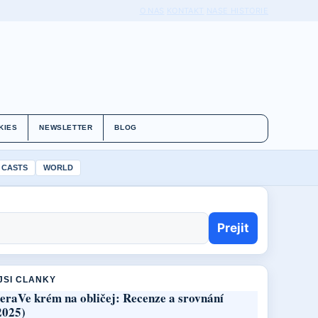
O NAS
KONTAKT
NASE HISTORIE
KIES
NEWSLETTER
BLOG
 CASTS
WORLD
Prejit
JSI CLANKY
eraVe krém na obličej: Recenze a srovnání
2025)