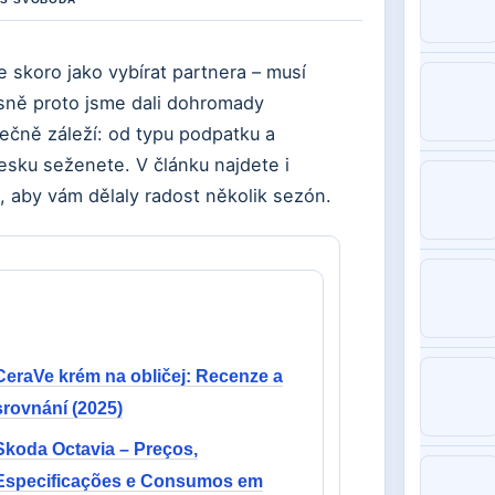
e skoro jako vybírat partnera – musí
esně proto jsme dali dohromady
tečně záleží: od typu podpatku a
esku seženete. V článku najdete i
at, aby vám dělaly radost několik sezón.
CeraVe krém na obličej: Recenze a
srovnání (2025)
Skoda Octavia – Preços,
Especificações e Consumos em