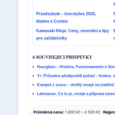
Przedszkole – Inscrições 2025,
Idades e Custos
Kawasaki Ninja: Ceny, srovnání a tipy
pro začátečníky
4 SOUVISEJICI PRISPEVKY
Hourglass – História, Funcionamento e Si
Yr: Průvodce předpovědí počasí – funkce, sp
Kompot z suszu – skvělý recept na tradiční
Lahmacun: Co to je, recept a příprava turec
Průměrná cena:
1 800 Kč – 4 500 Kč ·
Nejpro