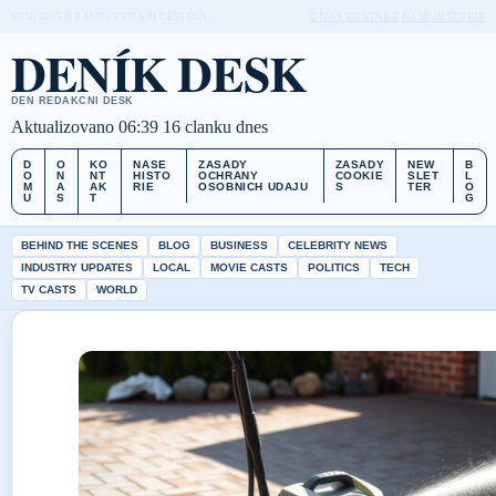
SUN, AUG 9
RANNI VYDANI
CESTINA
O NAS
KONTAKT
NASE HISTORIE
DENÍK DESK
DEN REDAKCNI DESK
Aktualizovano 06:39
16 clanku dnes
D
O
KO
NASE
ZASADY
ZASADY
NEW
B
O
N
NT
HISTO
OCHRANY
COOKIE
SLET
L
M
A
AK
RIE
OSOBNICH UDAJU
S
TER
O
U
S
T
G
BEHIND THE SCENES
BLOG
BUSINESS
CELEBRITY NEWS
INDUSTRY UPDATES
LOCAL
MOVIE CASTS
POLITICS
TECH
TV CASTS
WORLD