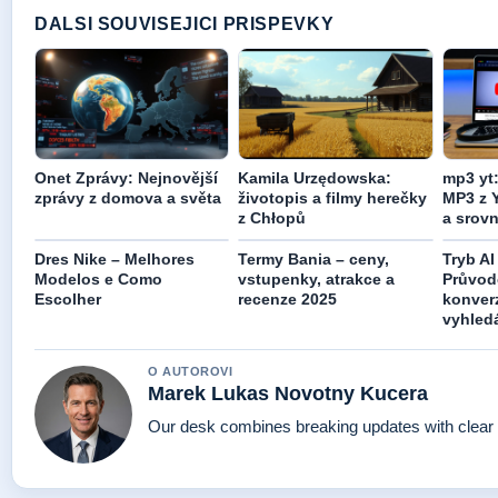
DALSI SOUVISEJICI PRISPEVKY
Onet Zprávy: Nejnovější
Kamila Urzędowska:
mp3 yt
zprávy z domova a světa
životopis a filmy herečky
MP3 z 
z Chłopů
a srovn
Dres Nike – Melhores
Termy Bania – ceny,
Tryb AI
Modelos e Como
vstupenky, atrakce a
Průvod
Escolher
recenze 2025
konver
vyhled
O AUTOROVI
Marek Lukas Novotny Kucera
Our desk combines breaking updates with clear a