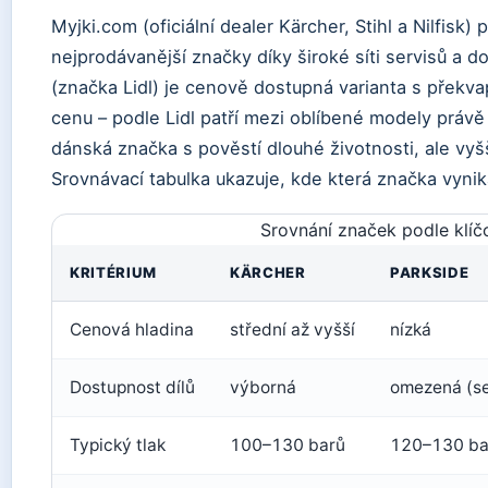
Myjki.com (oficiální dealer Kärcher, Stihl a Nilfisk)
nejprodávanější značky díky široké síti servisů a d
(značka Lidl) je cenově dostupná varianta s překva
cenu – podle Lidl patří mezi oblíbené modely právě 
dánská značka s pověstí dlouhé životnosti, ale vyš
Srovnávací tabulka ukazuje, kde která značka vynik
Srovnání značek podle klíčo
KRITÉRIUM
KÄRCHER
PARKSIDE
Cenová hladina
střední až vyšší
nízká
Dostupnost dílů
výborná
omezená (se
Typický tlak
100–130 barů
120–130 ba