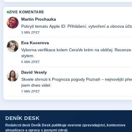
ZIVE KOMENTARE
Martin Prochazka
Pokryti tematu Apple ID: Přihlášení, vytvoření a obnova účt
3 MIN ZPET
Eva Kucerova
Vyborna verifikace kolem CeraVe krém na obličej: Recenze a
stylem.
5 MIN ZPET
David Vesely
Skvele shrnuti k Prognoza pogody Poznaň – nejnovější předp
jsem dnes videl.
7 MIN ZPET
DENÍK DESK
Redakcni desk Deník Desk publikuje overene zpravodajstvi, kontextove
aktualizace a opravy s jasnymi zdroji.