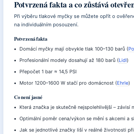
Potvrzená fakta a co zůstává otevře
Při výběru tlakové myčky se můžete opřít o ověřené
na individuálním posouzení.
Potvrzená fakta
Domácí myčky mají obvykle tlak 100–130 barů (
Po
Profesionální modely dosahují až 180 barů (
Lidl
)
Přepočet 1 bar ≈ 14,5 PSI
Motor 1200–1600 W stačí pro domácnost (
Ehrle
)
Co není jasné
Která značka je skutečně nejspolehlivější – závisí 
Optimální poměr cena/výkon se mění s akcemi a s
Jak se jednotlivé značky liší v reálné životnosti 