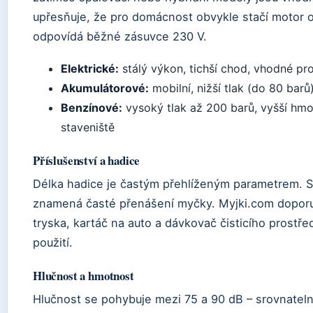
upřesňuje, že pro domácnost obvykle stačí motor 
odpovídá běžné zásuvce 230 V.
Elektrické:
stálý výkon, tichší chod, vhodné pr
Akumulátorové:
mobilní, nižší tlak (do 80 barů
Benzínové:
vysoký tlak až 200 barů, vyšší hmo
staveniště
Příslušenství a hadice
Délka hadice je častým přehlíženým parametrem. St
znamená časté přenášení myčky. Myjki.com doporuč
tryska, kartáč na auto a dávkovač čisticího prostře
použití.
Hlučnost a hmotnost
Hlučnost se pohybuje mezi 75 a 90 dB – srovnate