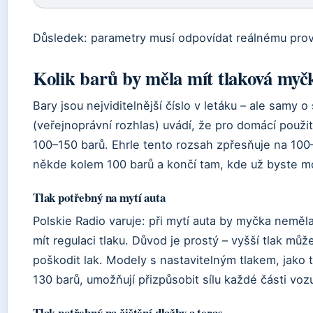
Důsledek: parametry musí odpovídat reálnému provo
Kolik barů by měla mít tlaková myč
Bary jsou nejviditelnější číslo v letáku – ale samy 
(veřejnoprávní rozhlas) uvádí, že pro domácí použit
100–150 barů. Ehrle tento rozsah zpřesňuje na 100
někde kolem 100 barů a končí tam, kde už byste moh
Tlak potřebný na mytí auta
Polskie Radio varuje: při mytí auta by myčka neměl
mít regulaci tlaku. Důvod je prostý – vyšší tlak mů
poškodit lak. Modely s nastavitelným tlakem, jako
130 barů, umožňují přizpůsobit sílu každé části voz
Tlak potřebný na čištění dlažby a teras