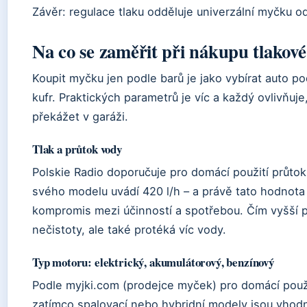
Závěr: regulace tlaku odděluje univerzální myčku o
Na co se zaměřit při nákupu tlakov
Koupit myčku jen podle barů je jako vybírat auto 
kufr. Praktických parametrů je víc a každý ovlivňuje
překážet v garáži.
Tlak a průtok vody
Polskie Radio doporučuje pro domácí použití průtok
svého modelu uvádí 420 l/h – a právě tato hodnota s
kompromis mezi účinností a spotřebou. Čím vyšší pr
nečistoty, ale také protéká víc vody.
Typ motoru: elektrický, akumulátorový, benzínový
Podle myjki.com (prodejce myček) pro domácí použit
zatímco spalovací nebo hybridní modely jsou vhodně