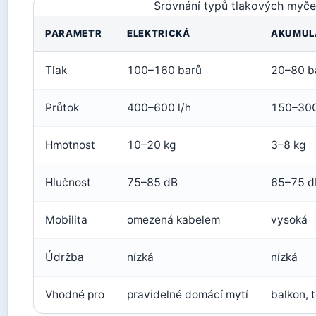
Srovnání typů tlakových myč
PARAMETR
ELEKTRICKÁ
AKUMUL
Tlak
100–160 barů
20–80 b
Průtok
400–600 l/h
150–300
Hmotnost
10–20 kg
3–8 kg
Hlučnost
75–85 dB
65–75 d
Mobilita
omezená kabelem
vysoká
Údržba
nízká
nízká
Vhodné pro
pravidelné domácí mytí
balkon, 