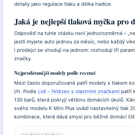
detaily jako regulace tlaku a délka hadice.
Jaká je nejlepší tlaková myčka pro 
Odpověď na tuhle otázku není jednorozměrná – „nej
jestli myjete auto jednou za měsíc, nebo každý víke
i prodejci se shodují na jednom: rozhodují tři param
značky.
Nejprodávanější modely podle recenzí
Mezi často doporučované patří modely s tlakem k
l/h. Podle
Lidl – řetězec s vlastními značkami
patří 
130 barů, která pokryjí většinu domácích úkolů. Kär
svého modelu K Mini Plus uvádí nastavitelný tlak 2
kombinace, která dává smysl pro běžné domácí čiš