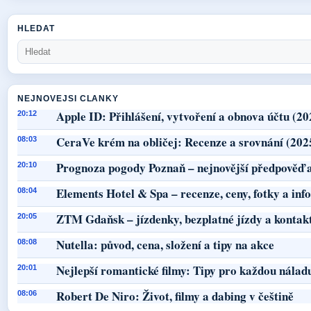
HLEDAT
NEJNOVEJSI CLANKY
Apple ID: Přihlášení, vytvoření a obnova účtu (20
20:12
CeraVe krém na obličej: Recenze a srovnání (202
08:03
Prognoza pogody Poznaň – nejnovější předpověď a
20:10
Elements Hotel & Spa – recenze, ceny, fotky a in
08:04
ZTM Gdaňsk – jízdenky, bezplatné jízdy a kontak
20:05
Nutella: původ, cena, složení a tipy na akce
08:08
Nejlepší romantické filmy: Tipy pro každou nálad
20:01
Robert De Niro: Život, filmy a dabing v češtině
08:06