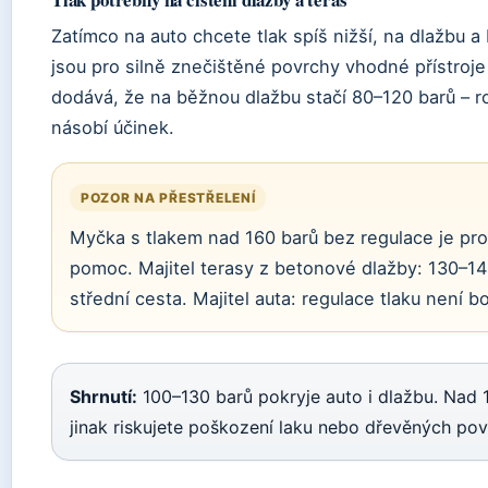
Zatímco na auto chcete tlak spíš nižší, na dlažbu a 
jsou pro silně znečištěné povrchy vhodné přístroje
dodává, že na běžnou dlažbu stačí 80–120 barů – roz
násobí účinek.
POZOR NA PŘESTŘELENÍ
Myčka s tlakem nad 160 barů bez regulace je pr
pomoc. Majitel terasy z betonové dlažby: 130–140
střední cesta. Majitel auta: regulace tlaku není b
Shrnutí:
100–130 barů pokryje auto i dlažbu. Nad 1
jinak riskujete poškození laku nebo dřevěných pov