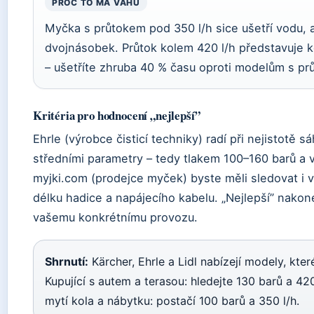
PROČ TO MÁ VÁHU
Myčka s průtokem pod 350 l/h sice ušetří vodu, 
dvojnásobek. Průtok kolem 420 l/h představuje
– ušetříte zhruba 40 % času oproti modelům s pr
Kritéria pro hodnocení „nejlepší”
Ehrle (výrobce čisticí techniky) radí při nejistotě 
středními parametry – tedy tlakem 100–160 barů 
myjki.com (prodejce myček) byste měli sledovat i 
délku hadice a napájecího kabelu. „Nejlepší” nako
vašemu konkrétnímu provozu.
Shrnutí:
Kärcher, Ehrle a Lidl nabízejí modely, kt
Kupující s autem a terasou: hledejte 130 barů a 42
mytí kola a nábytku: postačí 100 barů a 350 l/h.