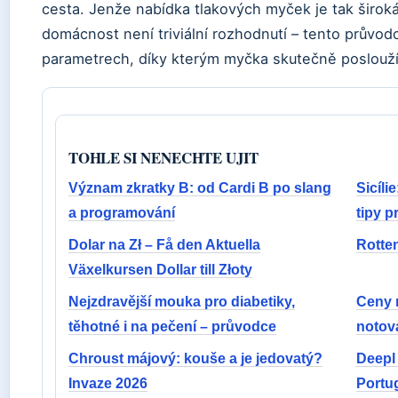
cesta. Jenže nabídka tlakových myček je tak široká
domácnost není triviální rozhodnutí – tento průvo
parametrech, díky kterým myčka skutečně poslouží,
TOHLE SI NENECHTE UJIT
Význam zkratky B: od Cardi B po slang
Sicíli
a programování
tipy p
Dolar na Zł – Få den Aktuella
Rotten
Växelkursen Dollar till Złoty
Nejzdravější mouka pro diabetiky,
Ceny r
těhotné i na pečení – průvodce
notov
Chroust májový: kouše a je jedovatý?
Deepl
Invaze 2026
Portu