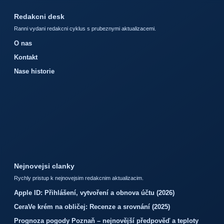
Redakcni desk
Ranni vydani redakcni cyklus s prubeznymi aktualizacemi.
O nas
Kontakt
Nase historie
Nejnovejsi clanky
Rychly pristup k nejnovejsim redakcnim aktualizacim.
Apple ID: Přihlášení, vytvoření a obnova účtu (2026)
CeraVe krém na obličej: Recenze a srovnání (2025)
Prognoza pogody Poznaň – nejnovější předpověď a teploty