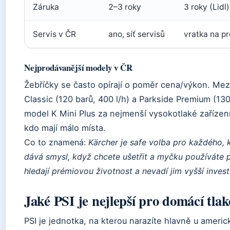
Záruka
2–3 roky
3 roky (Lidl)
Servis v ČR
ano, síť servisů
vratka na p
Nejprodávanější modely v ČR
Žebříčky se často opírají o poměr cena/výkon. Mez
Classic (120 barů, 400 l/h) a Parkside Premium (130
model K Mini Plus za nejmenší vysokotlaké zařízen
kdo mají málo místa.
Co to znamená:
Kärcher je safe volba pro každého,
dává smysl, když chcete ušetřit a myčku používáte pá
hledají prémiovou životnost a nevadí jim vyšší invest
Jaké PSI je nejlepší pro domácí tl
PSI je jednotka, na kterou narazíte hlavně u ameri