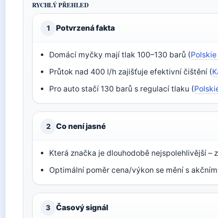
RYCHLÝ PŘEHLED
Potvrzená fakta
1
Domácí myčky mají tlak 100–130 barů (
Polskie
Průtok nad 400 l/h zajišťuje efektivní čištění (
K
Pro auto stačí 130 barů s regulací tlaku (
Polski
Co není jasné
2
Která značka je dlouhodobě nejspolehlivější – z
Optimální poměr cena/výkon se mění s akčním
Časový signál
3