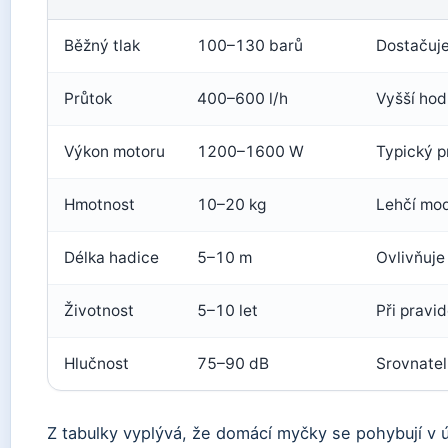
Běžný tlak
100–130 barů
Dostačuje
Průtok
400–600 l/h
Vyšší hodn
Výkon motoru
1200–1600 W
Typický p
Hmotnost
10–20 kg
Lehčí mod
Délka hadice
5–10 m
Ovlivňuje
Životnost
5–10 let
Při pravi
Hlučnost
75–90 dB
Srovnate
Z tabulky vyplývá, že domácí myčky se pohybují v 