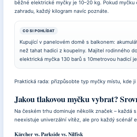
běžné elektrické myčky je 10–20 kg. Pokud myčku 
zahradu, každý kilogram navíc poznáte.
CO SI POHLÍDAT
Kupující v panelovém domě s balkonem: akumulát
než tahat hadici z koupelny. Majitel rodinného d
elektrická myčka 130 barů s 10metrovou hadicí je
Praktická rada: přizpůsobte typ myčky místu, kde ji
Jakou tlakovou myčku vybrat? Srovn
Na českém trhu dominuje několik značek – každá s ji
neexistuje univerzální vítěz, ale pro každý scénář e
Kärcher vs. Parkside vs. Nilfisk