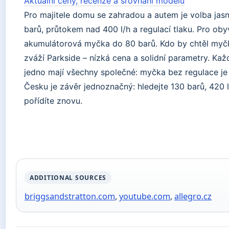
Aktuální ceny, recenze a srovnání modelů
Pro majitele domu se zahradou a autem je volba jas
barů, průtokem nad 400 l/h a regulací tlaku. Pro ob
akumulátorová myčka do 80 barů. Kdo by chtěl myčku
zváží Parkside – nízká cena a solidní parametry. Kaž
jedno mají všechny společné: myčka bez regulace je j
Česku je závěr jednoznačný: hledejte 130 barů, 420 l
pořídíte znovu.
ADDITIONAL SOURCES
briggsandstratton.com
,
youtube.com
,
allegro.cz