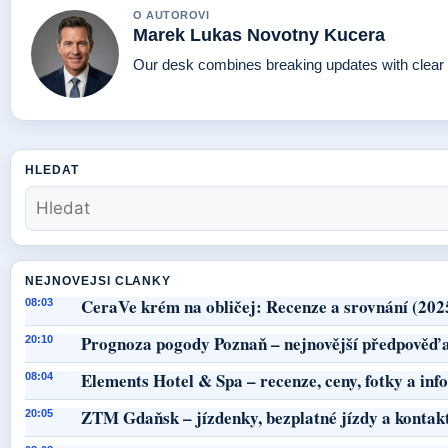
O AUTOROVI
Marek Lukas Novotny Kucera
Our desk combines breaking updates with clear a
HLEDAT
NEJNOVEJSI CLANKY
CeraVe krém na obličej: Recenze a srovnání (202
08:03
Prognoza pogody Poznaň – nejnovější předpověď a
20:10
Elements Hotel & Spa – recenze, ceny, fotky a in
08:04
ZTM Gdaňsk – jízdenky, bezplatné jízdy a kontak
20:05