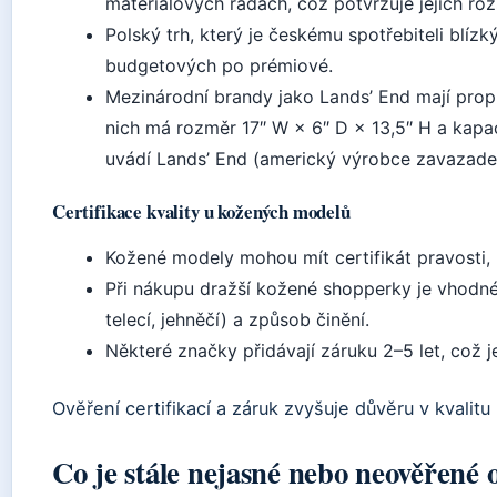
materiálových řadách, což potvrzuje jejich roz
Polský trh, který je českému spotřebiteli blíz
budgetových po prémiové.
Mezinárodní brandy jako Lands’ End mají propr
nich má rozměr 17″ W × 6″ D × 13,5″ H a kapa
uvádí Lands’ End (americký výrobce zavazadel
Certifikace kvality u kožených modelů
Kožené modely mohou mít certifikát pravosti, 
Při nákupu dražší kožené shopperky je vhodné 
telecí, jehněčí) a způsob činění.
Některé značky přidávají záruku 2–5 let, což j
Ověření certifikací a záruk zvyšuje důvěru v kvali
Co je stále nejasné nebo neověřené