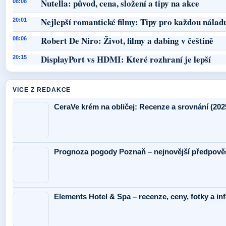
Nutella: původ, cena, složení a tipy na akce
08:08
Nejlepší romantické filmy: Tipy pro každou nálad
20:01
Robert De Niro: Život, filmy a dabing v češtině
08:06
DisplayPort vs HDMI: Které rozhraní je lepší
20:15
VICE Z REDAKCE
CeraVe krém na obličej: Recenze a srovnání (202
Prognoza pogody Poznaň – nejnovější předpověď
Elements Hotel & Spa – recenze, ceny, fotky a i