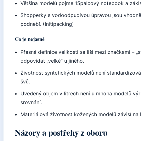
Většina modelů pojme 15palcový notebook a základn
Shopperky s vodoodpudivou úpravou jsou vhodnějš
podnebí. (Initipacking)
Co je nejasné
Přesná definice velikosti se liší mezi značkami – 
odpovídat „velké“ u jiného.
Životnost syntetických modelů není standardizován
švů.
Uvedený objem v litrech není u mnoha modelů výr
srovnání.
Materiálová životnost kožených modelů závisí na kva
Názory a postřehy z oboru