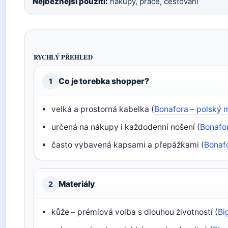
Nejběžnější použití:
nákupy, práce, cestování
RYCHLÝ PŘEHLED
Co je torebka shopper?
1
velká a prostorná kabelka (
Bonafora – polský 
určená na nákupy i každodenní nošení (
Bonafor
často vybavená kapsami a přepážkami (
Bonafo
Materiály
2
kůže – prémiová volba s dlouhou životností (
Bi