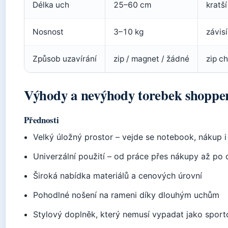
Délka uch
25–60 cm
kratší
Nosnost
3–10 kg
závis
Způsob uzavírání
zip / magnet / žádné
zip c
Výhody a nevýhody torebek shoppe
Přednosti
Velký úložný prostor – vejde se notebook, nákup 
Univerzální použití – od práce přes nákupy až po 
Široká nabídka materiálů a cenových úrovní
Pohodlné nošení na rameni díky dlouhým uchům
Stylový doplněk, který nemusí vypadat jako sport