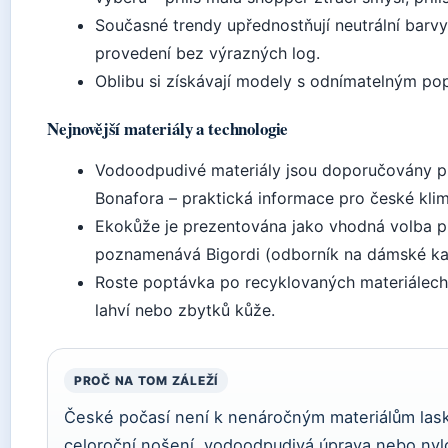
Současné trendy upřednostňují neutrální barvy
provedení bez výrazných log.
Oblibu si získávají modely s odnímatelným po
Nejnovější materiály a technologie
Vodoodpudivé materiály jsou doporučovány pr
Bonafora – praktická informace pro české klim
Ekokůže je prezentována jako vhodná volba pr
poznamenává Bigordi (odborník na dámské ka
Roste poptávka po recyklovaných materiálech
lahví nebo zbytků kůže.
PROČ NA TOM ZÁLEŽÍ
České počasí není k nenáročným materiálům las
celoroční nošení, vodoodpudivá úprava nebo nylon