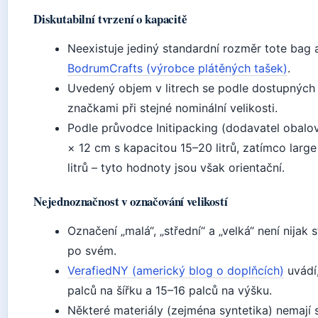
Diskutabilní tvrzení o kapacitě
Neexistuje jediný standardní rozměr tote bag a
BodrumCrafts (výrobce plátěných tašek)
.
Uvedený objem v litrech se podle dostupných 
značkami při stejné nominální velikosti.
Podle průvodce Initipacking (dodavatel obalo
× 12 cm s kapacitou 15–20 litrů, zatímco larg
litrů – tyto hodnoty jsou však orientační.
Nejednoznačnost v označování velikostí
Označení „malá“, „střední“ a „velká“ není nija
po svém.
VerafiedNY (americký blog o doplňcích)
uvádí,
palců na šířku a 15–16 palců na výšku.
Některé materiály (zejména syntetika) nemají 