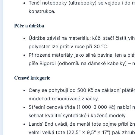
Tenčí notebooky (ultrabooky) se vejdou i do
konstrukce.
Péče a údržba
Údržba závisí na materiálu: kůži stačí čistit 
polyester lze prát v ruce při 30 °C.
Přirozené materiály jako silná bavlna, len a plá
píše Bigordi (odborník na dámské kabelky) – n
Cenové kategorie
Ceny se pohybují od 500 Kč za základní plátě
model od renomované značky.
Střední cenová třída (1 000–3 000 Kč) nabízí 
sehnat kvalitní syntetické i kožené modely.
Lands’ End uvádí, že menší tote pojme přibliž
velmi velká tote (22,5″ × 9,5″ × 17″) pak zhrub