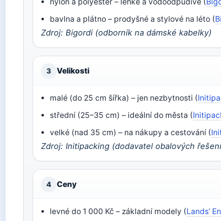
nylon a polyester – lehké a vodoodpudivé (
Big
bavlna a plátno – prodyšné a stylové na léto (
B
Zdroj: Bigordi (odborník na dámské kabelky)
Velikosti
3
malé (do 25 cm šířka) – jen nezbytnosti (
Initip
střední (25–35 cm) – ideální do města (
Initipa
velké (nad 35 cm) – na nákupy a cestování (
In
Zdroj: Initipacking (dodavatel obalových řešen
Ceny
4
levné do 1 000 Kč – základní modely (
Lands’ E