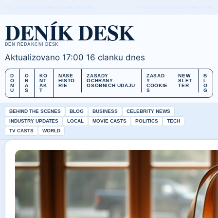
SAT, AUG 8
POLEDNI VYDANI
CESTINA
O NAS
KONTAKT
NASE HISTORIE
DENÍK DESK
DEN REDAKCNI DESK
Aktualizovano 17:00
16 clanku dnes
D
O
KO
NASE
ZASADY
ZASAD
NEW
B
O
N
NT
HISTO
OCHRANY
Y
SLET
L
M
A
AK
RIE
OSOBNICH UDAJU
COOKIE
TER
O
U
S
T
S
G
BEHIND THE SCENES
BLOG
BUSINESS
CELEBRITY NEWS
INDUSTRY UPDATES
LOCAL
MOVIE CASTS
POLITICS
TECH
TV CASTS
WORLD