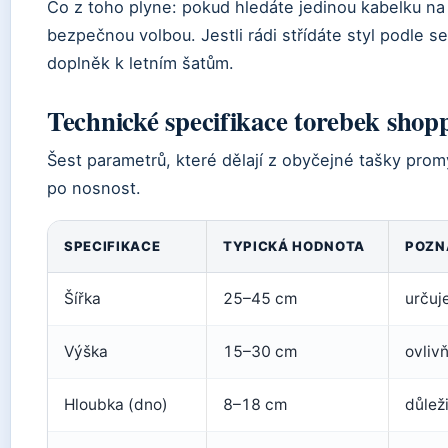
Co z toho plyne: pokud hledáte jedinou kabelku na
bezpečnou volbou. Jestli rádi střídáte styl podle s
doplněk k letním šatům.
Technické specifikace torebek shop
Šest parametrů, které dělají z obyčejné tašky pro
po nosnost.
SPECIFIKACE
TYPICKÁ HODNOTA
POZN
Šířka
25–45 cm
určuj
Výška
15–30 cm
ovliv
Hloubka (dno)
8–18 cm
důlež