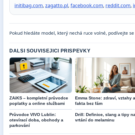
initibag.com
,
zagatto.pl
,
facebook.com
,
reddit.com
,
Pokud hledáte model, který nechá ruce volné, podívejte s
DALSI SOUVISEJICI PRISPEVKY
ZAiKS – kompletní průvodce
Emma Stone: zdraví, vztahy 
poplatky a online službami
fakta bez fám
Průvodce VIVO Lublin:
Drill: Definice, slang a tipy n
otevírací doba, obchody a
vrtání do melaminu
parkování