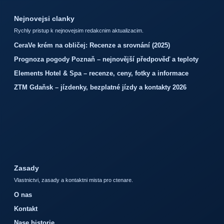
Nejnovejsi clanky
Rychly pristup k nejnovejsim redakcnim aktualizacim.
CeraVe krém na obličej: Recenze a srovnání (2025)
Prognoza pogody Poznaň – nejnovější předpověď a teploty
Elements Hotel & Spa – recenze, ceny, fotky a informace
ZTM Gdaňsk – jízdenky, bezplatné jízdy a kontakty 2026
Zasady
Vlastnictvi, zasady a kontaktni mista pro ctenare.
O nas
Kontakt
Nase historie