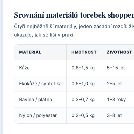
Srovnání materiálů torebek shoppe
Čtyři nejběžnější materiály, jeden zásadní rozdíl: ž
ukazuje, jak se liší v praxi.
MATERIÁL
HMOTNOST
ŽIVOTNOST
Kůže
0,8–1,5 kg
5–15 let
Ekokůže / syntetika
0,5–1,0 kg
2–5 let
Bavlna / plátno
0,3–0,7 kg
1–3 roky
Nylon / polyester
0,2–0,5 kg
3–8 let