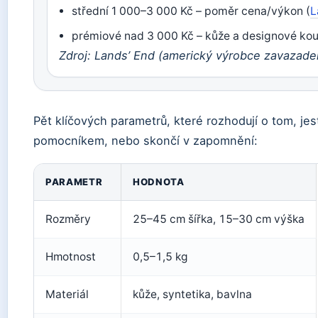
střední 1 000–3 000 Kč – poměr cena/výkon (
L
prémiové nad 3 000 Kč – kůže a designové kou
Zdroj: Lands’ End (americký výrobce zavazadel
Pět klíčových parametrů, které rozhodují o tom, j
pomocníkem, nebo skončí v zapomnění:
PARAMETR
HODNOTA
Rozměry
25–45 cm šířka, 15–30 cm výška
Hmotnost
0,5–1,5 kg
Materiál
kůže, syntetika, bavlna