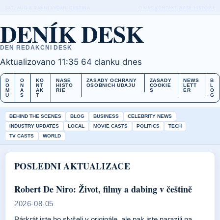
SAT, AUG 8
RANNI VYDANI
CESTINA
O NAS
KONTAKT
NASE HISTORIE
DENÍK DESK
DEN REDAKCNI DESK
Aktualizovano 11:35
64 clanku dnes
D
O
KO
NASE
ZASADY OCHRANY
ZASADY
NEWS
B
O
N
NT
HISTO
OSOBNICH UDAJU
COOKIE
LETT
L
M
A
AK
RIE
S
ER
O
U
S
T
G
BEHIND THE SCENES
BLOG
BUSINESS
CELEBRITY NEWS
INDUSTRY UPDATES
LOCAL
MOVIE CASTS
POLITICS
TECH
TV CASTS
WORLD
POSLEDNI AKTUALIZACE
Robert De Niro: Život, filmy a dabing v češtině
2026-08-05
Párkrát jste ho slyšeli v originále, ale pak jste narazili na