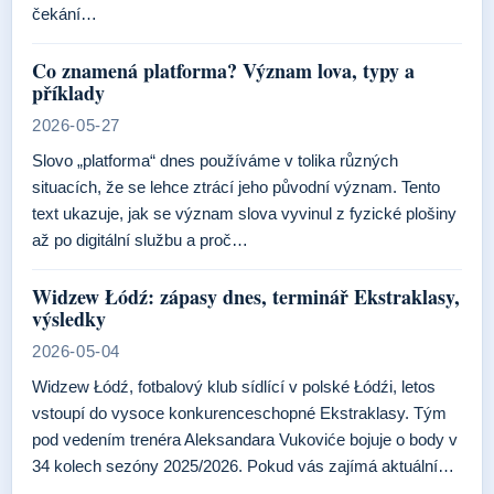
čekání…
Co znamená platforma? Význam lova, typy a
příklady
2026-05-27
Slovo „platforma“ dnes používáme v tolika různých
situacích, že se lehce ztrácí jeho původní význam. Tento
text ukazuje, jak se význam slova vyvinul z fyzické plošiny
až po digitální službu a proč…
Widzew Łódź: zápasy dnes, terminář Ekstraklasy,
výsledky
2026-05-04
Widzew Łódź, fotbalový klub sídlící v polské Łódźi, letos
vstoupí do vysoce konkurenceschopné Ekstraklasy. Tým
pod vedením trenéra Aleksandara Vukoviće bojuje o body v
34 kolech sezóny 2025/2026. Pokud vás zajímá aktuální…