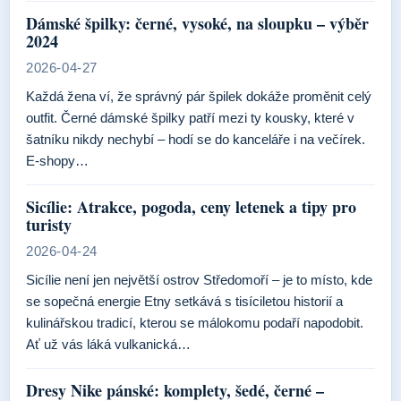
Dámské špilky: černé, vysoké, na sloupku – výběr
2024
2026-04-27
Každá žena ví, že správný pár špilek dokáže proměnit celý
outfit. Černé dámské špilky patří mezi ty kousky, které v
šatníku nikdy nechybí – hodí se do kanceláře i na večírek.
E-shopy…
Sicílie: Atrakce, pogoda, ceny letenek a tipy pro
turisty
2026-04-24
Sicílie není jen největší ostrov Středomoří – je to místo, kde
se sopečná energie Etny setkává s tisíciletou historií a
kulinářskou tradicí, kterou se málokomu podaří napodobit.
Ať už vás láká vulkanická…
Dresy Nike pánské: komplety, šedé, černé –