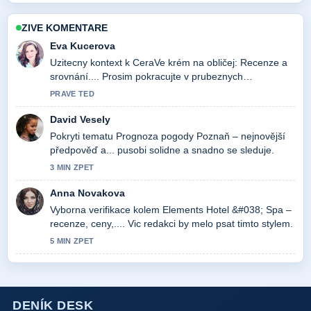
ZIVE KOMENTARE
Eva Kucerova
Uzitecny kontext k CeraVe krém na obličej: Recenze a
srovnání.... Prosim pokracujte v prubeznych
aktualizacich.
PRAVE TED
David Vesely
Pokryti tematu Prognoza pogody Poznaň – nejnovější
předpověď a... pusobi solidne a snadno se sleduje.
3 MIN ZPET
Anna Novakova
Vyborna verifikace kolem Elements Hotel &#038; Spa –
recenze, ceny,.... Vic redakci by melo psat timto stylem.
5 MIN ZPET
DENÍK DESK