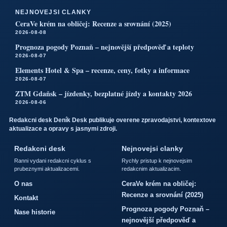
NEJNOVEJSI CLANKY
CeraVe krém na obličej: Recenze a srovnání (2025)
2026-08-08
Prognoza pogody Poznaň – nejnovější předpověď a teploty
2026-08-07
Elements Hotel & Spa – recenze, ceny, fotky a informace
2026-08-07
ZTM Gdaňsk – jízdenky, bezplatné jízdy a kontakty 2026
2026-08-06
Redakcni desk Deník Desk publikuje overene zpravodajstvi, kontextove
aktualizace a opravy s jasnymi zdroji.
Redakcni desk
Nejnovejsi clanky
Ranni vydani redakcni cyklus s
Rychly pristup k nejnovejsim
prubeznymi aktualizacemi.
redakcnim aktualizacim.
O nas
CeraVe krém na obličej:
Recenze a srovnání (2025)
Kontakt
Prognoza pogody Poznaň –
Nase historie
nejnovější předpověď a