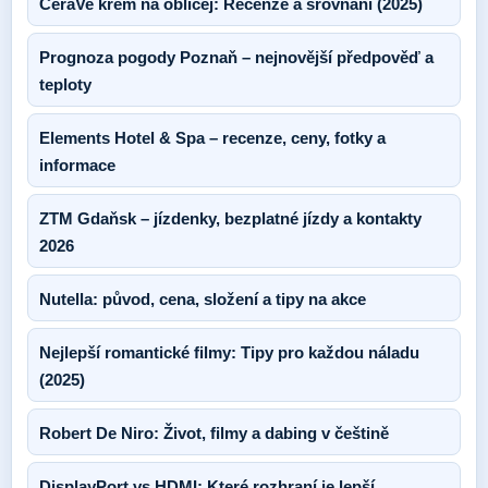
CeraVe krém na obličej: Recenze a srovnání (2025)
Prognoza pogody Poznaň – nejnovější předpověď a
teploty
Elements Hotel & Spa – recenze, ceny, fotky a
informace
ZTM Gdaňsk – jízdenky, bezplatné jízdy a kontakty
2026
Nutella: původ, cena, složení a tipy na akce
Nejlepší romantické filmy: Tipy pro každou náladu
(2025)
Robert De Niro: Život, filmy a dabing v češtině
DisplayPort vs HDMI: Které rozhraní je lepší