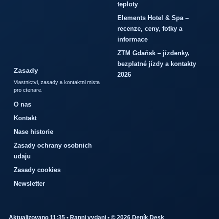
teploty
Elements Hotel & Spa –
recenze, ceny, fotky a
informace
ZTM Gdaňsk – jízdenky,
bezplatné jízdy a kontakty
Zasady
2026
Vlastnictvi, zasady a kontaktni mista
pro ctenare.
O nas
Kontakt
Nase historie
Zasady ochrany osobnich
udaju
Zasady cookies
Newsletter
Aktualizovano 11:35 • Ranni vydani • © 2026 Deník Desk