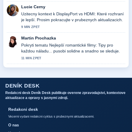
Lucie Cerny
Uzitecny kontext k DisplayPort vs HDMI: Které rozhraní
je lepší. Prosim pokracujte v prubeznych aktualizacich.
9 MIN ZPET
Martin Prochazka
Pokryti tematu Nejlepší romantické filmy: Tipy pro
každou náladu... pusobi solidne a snadno se sleduje.
11 MIN ZPET
DENÍK DESK
Redakcni desk Deník Desk publikuje overene zpravodajstvi, kontextove
aktualizace a opravy s jasnymi zdroji.
Redakcni desk
Vecerni vydani redakcni cyklus s prubeznymi aktualizacemi.
O nas