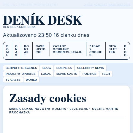
WED, AUG 5
VECERNI VYDANI
CESTINA
O NAS
KONTAKT
NASE HISTORIE
DENÍK DESK
DEN REDAKCNI DESK
Aktualizovano 23:50
16 clanku dnes
D
O
KO
NASE
ZASADY
ZASAD
NEW
B
O
N
NT
HISTO
OCHRANY
Y
SLET
L
M
A
AK
RIE
OSOBNICH UDAJU
COOKIE
TER
O
U
S
T
S
G
BEHIND THE SCENES
BLOG
BUSINESS
CELEBRITY NEWS
INDUSTRY UPDATES
LOCAL
MOVIE CASTS
POLITICS
TECH
TV CASTS
WORLD
Zasady cookies
MAREK LUKAS NOVOTNY KUCERA • 2026-04-06 • OVERIL MARTIN
PROCHAZKA