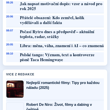
Jak napsat motivační dopis: vzor a návod pro
08:26
rok 2025
Přátelé obsazení: Kdo zemřel, kolik
20:06
vydělávali a další fakta
Počasí Rytro dnes a předpověď – aktuální
08:07
teplota, radar, srážky
Libra: měna, váha, znamení i AI – co znamená
20:05
Polské tango: Význam, text a kontroverze
08:10
písně Taca Hemingwaye
VICE Z REDAKCE
Nejlepší romantické filmy: Tipy pro každou
náladu (2025)
Robert De Niro: Život, filmy a dabing v
češtině