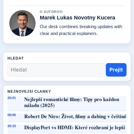
O AUTOROVI
Marek Lukas Novotny Kucera
Our desk combines breaking updates with
clear and practical explainers.
HLEDAT
Prejit
NEJNOVEJSI CLANKY
Nejlepší romantické filmy: Tipy pro každou
20:01
náladu (2025)
Robert De Niro: Život, filmy a dabing v češtině
08:06
DisplayPort vs HDMI: Které rozhraní je lepší
20:15