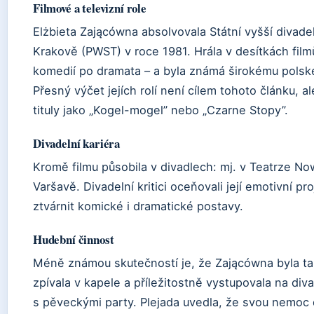
Filmové a televizní role
Elżbieta Zającówna absolvovala Státní vyšší divadel
Krakově (PWST) v roce 1981. Hrála v desítkách filmů
komedií po dramata – a byla známá širokému polsk
Přesný výčet jejích rolí není cílem tohoto článku, al
tituly jako „Kogel-mogel” nebo „Czarne Stopy”.
Divadelní kariéra
Kromě filmu působila v divadlech: mj. v Teatrze N
Varšavě. Divadelní kritici oceňovali její emotivní p
ztvárnit komické i dramatické postavy.
Hudební činnost
Méně známou skutečností je, že Zającówna byla ta
zpívala v kapele a příležitostně vystupovala na di
s pěveckými party. Plejada uvedla, že svou nemoc dl