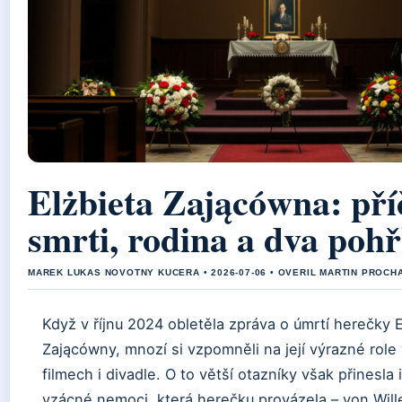
Elżbieta Zającówna: pří
smrti, rodina a dva poh
MAREK LUKAS NOVOTNY KUCERA • 2026-07-06 • OVERIL MARTIN PROCH
Když v říjnu 2024 obletěla zpráva o úmrtí herečky E
Zającówny, mnozí si vzpomněli na její výrazné role
filmech i divadle. O to větší otazníky však přinesla
vzácné nemoci, která herečku provázela – von Wil