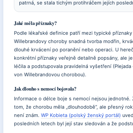
patrná, se stala tichým protihráčem jejích posledn
Jaké měla příznaky?
Podle lékařské definice patří mezi typické příznaky
Willebrandovy choroby snadná tvorba modřin, krvá
dlouhé krvácení po poranění nebo operaci. U here
konkrétní příznaky veřejně detailně popsány, ale j
léčila a podstupovala pravidelná vyšetření (Plejada
von Willebrandovou chorobou).
Jak dlouho s nemocí bojovala?
Informace o délce boje s nemocí nejsou jednotné. 
tom, že chorobu měla „dlouhodobě”, ale přesný rok
není znám.
WP Kobieta (polský ženský portál)
uvedl
posledních letech byl její stav sledován a že podst