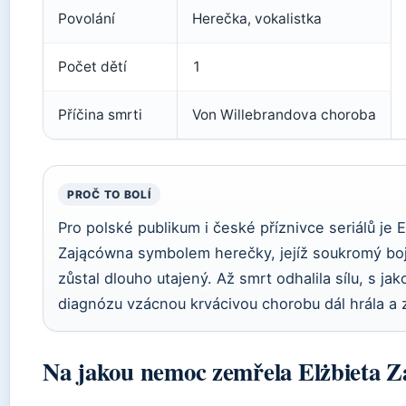
Povolání
Herečka, vokalistka
Počet dětí
1
Příčina smrti
Von Willebrandova choroba
PROČ TO BOLÍ
Pro polské publikum i české příznivce seriálů je E
Zającówna symbolem herečky, jejíž soukromý bo
zůstal dlouho utajený. Až smrt odhalila sílu, s jak
diagnózu vzácnou krvácivou chorobu dál hrála a z
Na jakou nemoc zemřela Elżbieta 