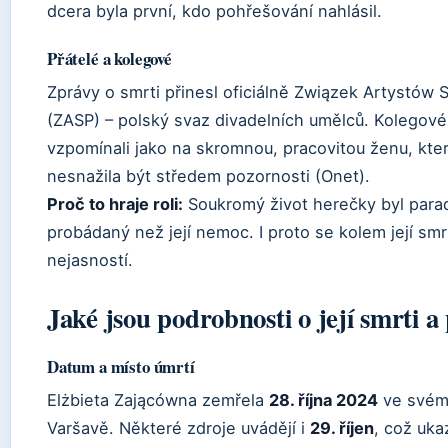
dcera byla první, kdo pohřešování nahlásil.
Přátelé a kolegové
Zprávy o smrti přinesl oficiálně Związek Artystów 
(ZASP) – polský svaz divadelních umělců. Kolegové
vzpomínali jako na skromnou, pracovitou ženu, kte
nesnažila být středem pozornosti (Onet).
Proč to hraje roli:
Soukromý život herečky byl par
probádaný než její nemoc. I proto se kolem její smrt
nejasností.
Jaké jsou podrobnosti o její smrti 
Datum a místo úmrtí
Elżbieta Zającówna zemřela
28. října 2024
ve svém
Varšavě. Některé zdroje uvádějí i
29. říjen
, což uka