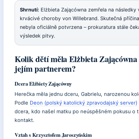
Shrnutí:
Elżbieta Zającówna zemřela na následky
krvácivé choroby von Willebrand. Skutečná příčina
nebyla oficiálně potvrzena – prokuratura stále čeká
výsledek pitvy.
Kolik dětí měla Elżbieta Zającówna 
jejím partnerem?
Dcera Elżbiety Zającówny
Herečka měla jednu dceru, Gabrielu, narozenou ko
Podle
Deon (polský katolický zpravodajský server)
dcera, kdo našel matku po neúspěšném pokusu o t
kontakt.
Vztah s Krzysztofem Jaroszyńskim