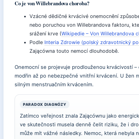
Co je von Willebrandova choroba?
Vzácné dědičné krvácivé onemocnění způsob
nebo poruchou von Willebrandova faktoru, kt
srážení krve (
Wikipedie – Von Willebrandova 
Podle
Interia Zdrowie (polský zdravotnický po
Zającówna touto nemocí dlouhodobě.
Onemocní se projevuje prodlouženou krvácivostí –
modřin až po nebezpečné vnitřní krvácení. U žen 
silným menstruačním krvácením.
PARADOX DIAGNÓZY
Zatímco veřejnost znala Zającównu jako energic
ve skutečnosti musela denně čelit riziku, že i dr
může mít vážné následky. Nemoc, která nebyla n