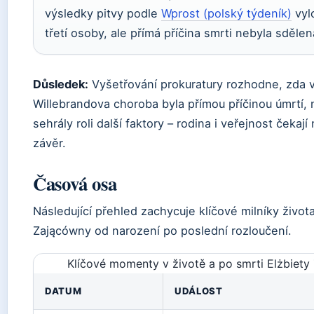
výsledky pitvy podle
Wprost (polský týdeník)
vylo
třetí osoby, ale přímá příčina smrti nebyla sdělen
Důsledek:
Vyšetřování prokuratury rozhodne, zda 
Willebrandova choroba byla přímou příčinou úmrtí,
sehrály roli další faktory – rodina i veřejnost čekají 
závěr.
Časová osa
Následující přehled zachycuje klíčové milníky života
Zającówny od narození po poslední rozloučení.
Klíčové momenty v životě a po smrti Elżbiet
DATUM
UDÁLOST