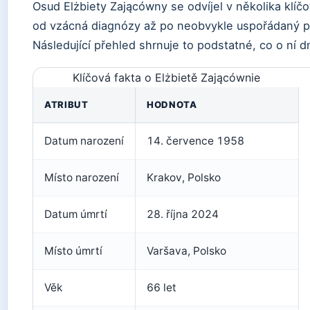
Osud Elżbiety Zającówny se odvíjel v několika klíč
od vzácná diagnózy až po neobvykle uspořádaný p
Následující přehled shrnuje to podstatné, co o ní 
Klíčová fakta o Elżbietě Zającównie
ATRIBUT
HODNOTA
Datum narození
14. července 1958
Místo narození
Krakov, Polsko
Datum úmrtí
28. října 2024
Místo úmrtí
Varšava, Polsko
Věk
66 let