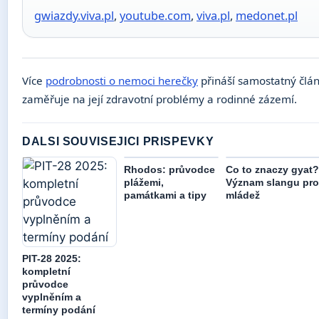
gwiazdy.viva.pl
,
youtube.com
,
viva.pl
,
medonet.pl
Více
podrobnosti o nemoci herečky
přináší samostatný člán
zaměřuje na její zdravotní problémy a rodinné zázemí.
DALSI SOUVISEJICI PRISPEVKY
Rhodos: průvodce
Co to znaczy gyat?
plážemi,
Význam slangu pro
památkami a tipy
mládež
PIT-28 2025:
kompletní
průvodce
vyplněním a
termíny podání