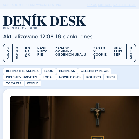
SUN, AUG 9
POLEDNI VYDANI
CESTINA
O NAS
KONTAKT
NASE HISTORIE
DENÍK DESK
DEN REDAKCNI DESK
Aktualizovano 12:06
16 clanku dnes
D
O
KO
NASE
ZASADY
ZASAD
NEW
B
O
N
NT
HISTO
OCHRANY
Y
SLET
L
M
A
AK
RIE
OSOBNICH UDAJU
COOKIE
TER
O
U
S
T
S
G
BEHIND THE SCENES
BLOG
BUSINESS
CELEBRITY NEWS
INDUSTRY UPDATES
LOCAL
MOVIE CASTS
POLITICS
TECH
TV CASTS
WORLD