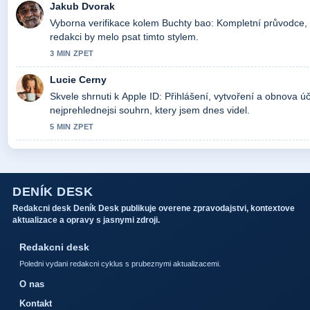
Jakub Dvorak
Vyborna verifikace kolem Buchty bao: Kompletní průvodce, k
redakci by melo psat timto stylem.
3 MIN ZPET
Lucie Cerny
Skvele shrnuti k Apple ID: Přihlášení, vytvoření a obnova účt
nejprehlednejsi souhrn, ktery jsem dnes videl.
5 MIN ZPET
DENÍK DESK
Redakcni desk Deník Desk publikuje overene zpravodajstvi, kontextove
aktualizace a opravy s jasnymi zdroji.
Redakcni desk
Poledni vydani redakcni cyklus s prubeznymi aktualizacemi.
O nas
Kontakt