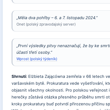
„Měla dva pohřby – 6. a 7. listopadu 2024.”
Onet (polský zpravodajský server)
„První výsledky pitvy nenaznačují, že by ke smrt
účastí třetí osoby.”
Wprost (polský týdeník)
Shrnutí:
Elżbieta Zającówna zemřela v 66 letech v
varšavském bytě. Prokuratura vede vyšetřování, kt
objasnit všechny okolnosti. Pro polskou veřejnost 
herečky zůstává otázka přesného průběhu smrti ot
kroky prokuratury buď potvrdí přirozenou příčinu s