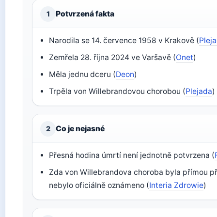
Potvrzená fakta
1
Narodila se 14. července 1958 v Krakově (
Plej
Zemřela 28. října 2024 ve Varšavě (
Onet
)
Měla jednu dceru (
Deon
)
Trpěla von Willebrandovou chorobou (
Plejada
)
Co je nejasné
2
Přesná hodina úmrtí není jednotně potvrzena (
Zda von Willebrandova choroba byla přímou pří
nebylo oficiálně oznámeno (
Interia Zdrowie
)