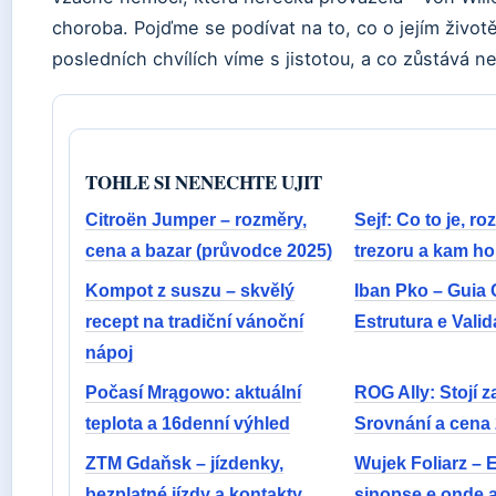
choroba. Pojďme se podívat na to, co o jejím životě
posledních chvílích víme s jistotou, a co zůstává n
TOHLE SI NENECHTE UJIT
Citroën Jumper – rozměry,
Sejf: Co to je, ro
cena a bazar (průvodce 2025)
trezoru a kam ho 
Kompot z suszu – skvělý
Iban Pko – Guia
recept na tradiční vánoční
Estrutura e Vali
nápoj
Počasí Mrągowo: aktuální
ROG Ally: Stojí 
teplota a 16denní výhled
Srovnání a cena
ZTM Gdaňsk – jízdenky,
Wujek Foliarz – 
bezplatné jízdy a kontakty
sinopse e onde a