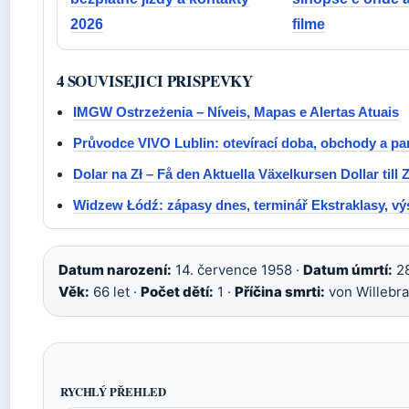
2026
filme
4 SOUVISEJICI PRISPEVKY
IMGW Ostrzeżenia – Níveis, Mapas e Alertas Atuais
Průvodce VIVO Lublin: otevírací doba, obchody a pa
Dolar na Zł – Få den Aktuella Växelkursen Dollar till 
Widzew Łódź: zápasy dnes, terminář Ekstraklasy, vý
Datum narození:
14. července 1958 ·
Datum úmrtí:
28
Věk:
66 let ·
Počet dětí:
1 ·
Příčina smrti:
von Willebr
RYCHLÝ PŘEHLED