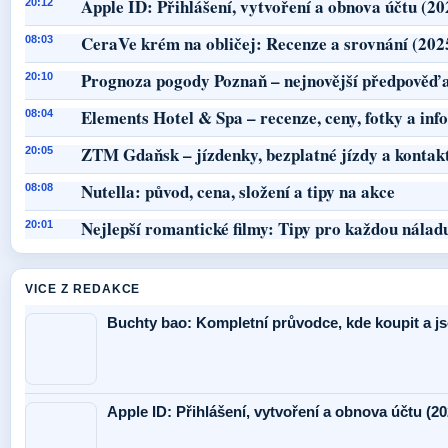
Apple ID: Přihlášení, vytvoření a obnova účtu (20
20:12
CeraVe krém na obličej: Recenze a srovnání (202
08:03
Prognoza pogody Poznaň – nejnovější předpověď a
20:10
Elements Hotel & Spa – recenze, ceny, fotky a in
08:04
ZTM Gdaňsk – jízdenky, bezplatné jízdy a kontak
20:05
Nutella: původ, cena, složení a tipy na akce
08:08
Nejlepší romantické filmy: Tipy pro každou nálad
20:01
VICE Z REDAKCE
Buchty bao: Kompletní průvodce, kde koupit a j
Apple ID: Přihlášení, vytvoření a obnova účtu (20