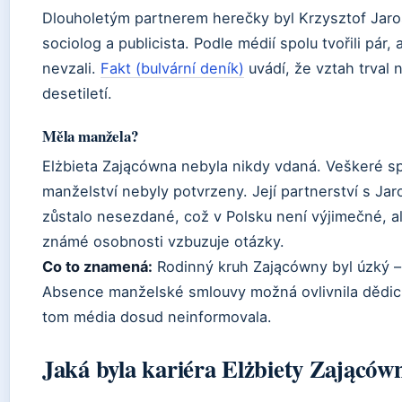
Dlouholetým partnerem herečky byl Krzysztof Jaro
sociolog a publicista. Podle médií spolu tvořili pár, 
nevzali.
Fakt (bulvární deník)
uvádí, že vztah trval 
desetiletí.
Měla manžela?
Elżbieta Zającówna nebyla nikdy vdaná. Veškeré s
manželství nebyly potvrzeny. Její partnerství s Ja
zůstalo nesezdané, což v Polsku není výjimečné, a
známé osobnosti vzbuzuje otázky.
Co to znamená:
Rodinný kruh Zającówny byl úzký – 
Absence manželské smlouvy možná ovlivnila dědické
tom média dosud neinformovala.
Jaká byla kariéra Elżbiety Zająców