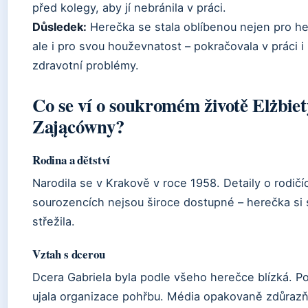
před kolegy, aby jí nebránila v práci.
Důsledek:
Herečka se stala oblíbenou nejen pro h
ale i pro svou houževnatost – pokračovala v práci i
zdravotní problémy.
Co se ví o soukromém životě Elżbiet
Zającówny?
Rodina a dětství
Narodila se v Krakově v roce 1958. Detaily o rodič
sourozencích nejsou široce dostupné – herečka si 
střežila.
Vztah s dcerou
Dcera Gabriela byla podle všeho herečce blízká. P
ujala organizace pohřbu. Média opakovaně zdůrazňu