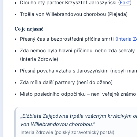
Dlouholetý partner Krzysztof Jaroszyński (
Fakt
)
Trpěla von Willebrandovou chorobou (Plejada)
Co je nejasné
Přesný čas a bezprostřední příčina smrti (
Interia 
Zda nemoc byla hlavní příčinou, nebo zda sehrály ro
(Interia Zdrowie)
Přesná povaha vztahu s Jaroszyńskim (nebyli manž
Zda měla další partnery (není doloženo)
Místo posledního odpočinku – není veřejně známo
„Elżbieta Zającówna trpěla vzácným krvácivým
von Willebrandovou chorobou.”
Interia Zdrowie (polský zdravotnický portál)