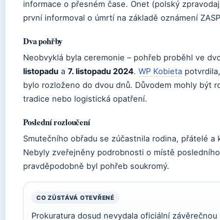
informace o přesném čase. Onet (polský zpravodaj
první informoval o úmrtí na základě oznámení ZASP
Dva pohřby
Neobvyklá byla ceremonie – pohřeb proběhl ve dv
listopadu
a
7. listopadu 2024
.
WP Kobieta
potvrdila
bylo rozloženo do dvou dnů. Důvodem mohly být ro
tradice nebo logistická opatření.
Poslední rozloučení
Smutečního obřadu se zúčastnila rodina, přátelé a 
Nebyly zveřejněny podrobnosti o místě posledního
pravděpodobně byl pohřeb soukromý.
CO ZŮSTÁVÁ OTEVŘENÉ
Prokuratura dosud nevydala oficiální závěrečnou 