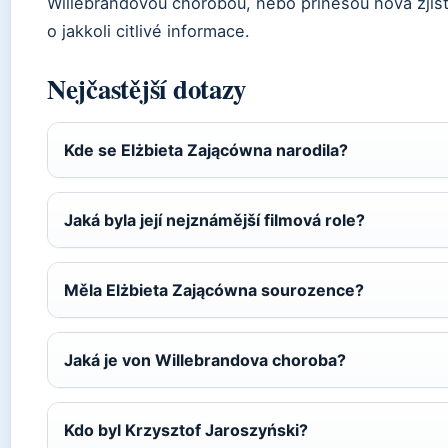
Willebrandovou chorobou, nebo přinesou nová zjišt
o jakkoli citlivé informace.
Nejčastější dotazy
Kde se Elżbieta Zającówna narodila?
Jaká byla její nejznámější filmová role?
Měla Elżbieta Zającówna sourozence?
Jaká je von Willebrandova choroba?
Kdo byl Krzysztof Jaroszyński?