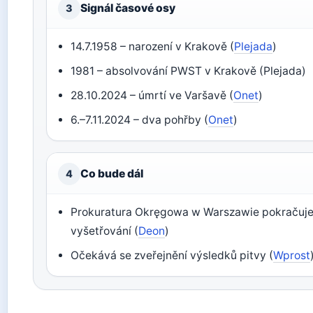
Signál časové osy
3
14.7.1958 – narození v Krakově (
Plejada
)
1981 – absolvování PWST v Krakově (Plejada)
28.10.2024 – úmrtí ve Varšavě (
Onet
)
6.–7.11.2024 – dva pohřby (
Onet
)
Co bude dál
4
Prokuratura Okręgowa w Warszawie pokračuje
vyšetřování (
Deon
)
Očekává se zveřejnění výsledků pitvy (
Wprost