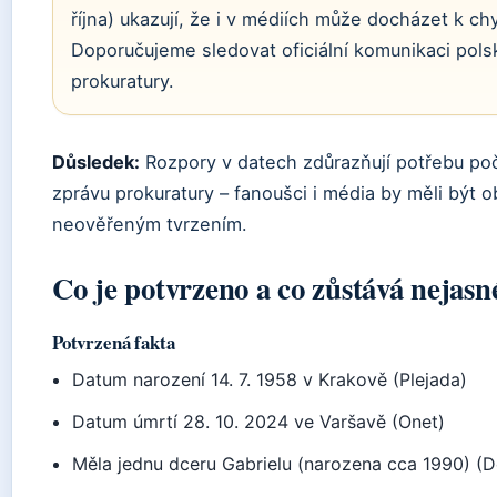
října) ukazují, že i v médiích může docházet k c
Doporučujeme sledovat oficiální komunikaci pols
prokuratury.
Důsledek:
Rozpory v datech zdůrazňují potřebu počk
zprávu prokuratury – fanoušci i média by měli být o
neověřeným tvrzením.
Co je potvrzeno a co zůstává nejasn
Potvrzená fakta
Datum narození 14. 7. 1958 v Krakově (Plejada)
Datum úmrtí 28. 10. 2024 ve Varšavě (Onet)
Měla jednu dceru Gabrielu (narozena cca 1990) (