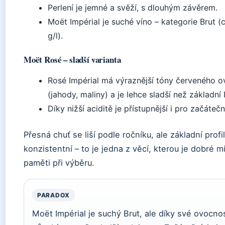
Perlení je jemné a svěží, s dlouhým závěrem.
Moët Impérial je suché víno – kategorie Brut (
g/l).
Moët Rosé – sladší varianta
Rosé Impérial má výraznější tóny červeného 
(jahody, maliny) a je lehce sladší než základní 
Díky nižší aciditě je přístupnější i pro začátečn
Přesná chuť se liší podle ročníku, ale základní profi
konzistentní – to je jedna z věcí, kterou je dobré m
paměti při výběru.
PARADOX
Moët Impérial je suchý Brut, ale díky své ovocnos