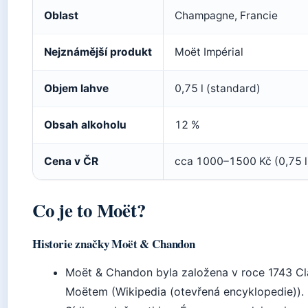
Oblast
Champagne, Francie
Nejznámější produkt
Moët Impérial
Objem lahve
0,75 l (standard)
Obsah alkoholu
12 %
Cena v ČR
cca 1000–1500 Kč (0,75 l
Co je to Moët?
Historie značky Moët & Chandon
Moët & Chandon byla založena v roce 1743 C
Moëtem (Wikipedia (otevřená encyklopedie)).