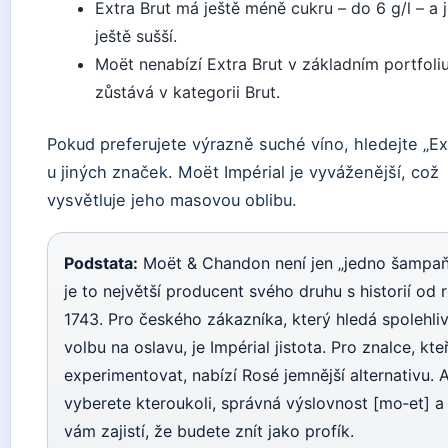
Extra Brut má ještě méně cukru – do 6 g/l – a 
ještě sušší.
Moët nenabízí Extra Brut v základním portfoliu
zůstává v kategorii Brut.
Pokud preferujete výrazně suché víno, hledejte „Ex
u jiných značek. Moët Impérial je vyváženější, což
vysvětluje jeho masovou oblibu.
Podstata:
Moët & Chandon není jen „jedno šampaň
je to největší producent svého druhu s historií od 
1743. Pro českého zákazníka, který hledá spolehli
volbu na oslavu, je Impérial jistota. Pro znalce, kteř
experimentovat, nabízí Rosé jemnější alternativu. A
vyberete kteroukoli, správná výslovnost [mo‑et] a 
vám zajistí, že budete znít jako profík.