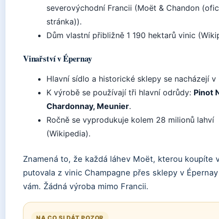
severovýchodní Francii (Moët & Chandon (ofici
stránka)).
Dům vlastní přibližně 1 190 hektarů vinic (Wiki
Vinařství v Épernay
Hlavní sídlo a historické sklepy se nacházejí v
K výrobě se používají tři hlavní odrůdy:
Pinot N
Chardonnay, Meunier
.
Ročně se vyprodukuje kolem 28 milionů lahví
(Wikipedia).
Znamená to, že každá láhev Moët, kterou koupíte 
putovala z vinic Champagne přes sklepy v Épernay
vám. Žádná výroba mimo Francii.
NA CO SI DÁT POZOR