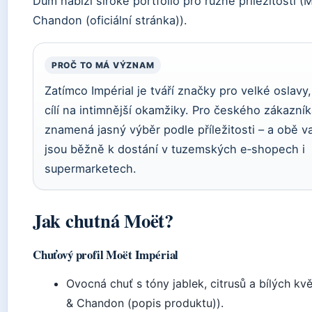
Dům nabízí široké portfolio pro různé příležitosti (
Chandon (oficiální stránka)).
PROČ TO MÁ VÝZNAM
Zatímco Impérial je tváří značky pro velké oslavy
cílí na intimnější okamžiky. Pro českého zákazník
znamená jasný výběr podle příležitosti – a obě va
jsou běžně k dostání v tuzemských e‑shopech i
supermarketech.
Jak chutná Moët?
Chuťový profil Moët Impérial
Ovocná chuť s tóny jablek, citrusů a bílých kv
& Chandon (popis produktu)).