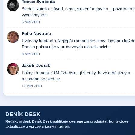
Tomas Svoboda
Sleduji Nutella: původ, cena, složení a tipy na... pozorne a 
vyvazeny ton.
6 MIN ZPET
Petra Novotna
Uzitecny kontext k Nejlepší romantické filmy: Tipy pro každo
Prosim pokracujte v prubeznych aktualizacich.
8 MIN ZPET
Jakub Dvorak
Pokryti tematu ZTM Gdaňsk – jízdenky, bezplatné jízdy a...
a snadno se sleduje.
10 MIN ZPET
DENÍK DESK
Redakcni desk Deník Desk publikuje overene zpravodajstvi, kontextove
aktualizace a opravy s jasnymi zdroji.