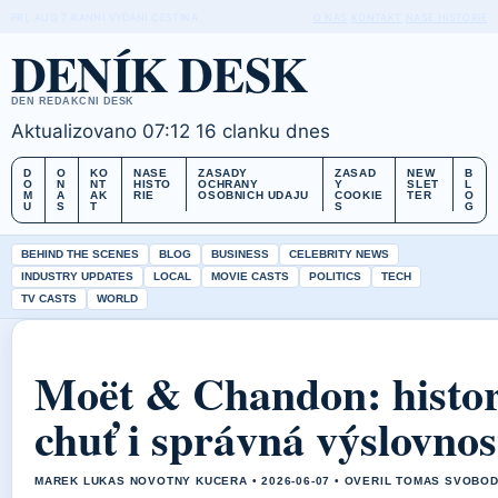
FRI, AUG 7
RANNI VYDANI
CESTINA
O NAS
KONTAKT
NASE HISTORIE
DENÍK DESK
DEN REDAKCNI DESK
Aktualizovano 07:12
16 clanku dnes
D
O
KO
NASE
ZASADY
ZASAD
NEW
B
O
N
NT
HISTO
OCHRANY
Y
SLET
L
M
A
AK
RIE
OSOBNICH UDAJU
COOKIE
TER
O
U
S
T
S
G
BEHIND THE SCENES
BLOG
BUSINESS
CELEBRITY NEWS
INDUSTRY UPDATES
LOCAL
MOVIE CASTS
POLITICS
TECH
TV CASTS
WORLD
Moët & Chandon: histor
chuť i správná výslovnos
MAREK LUKAS NOVOTNY KUCERA • 2026-06-07 • OVERIL TOMAS SVOBO