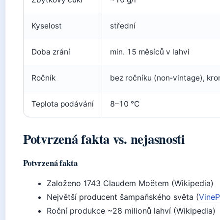
Kyselost
střední
Doba zrání
min. 15 měsíců v lahvi
Ročník
bez ročníku (non‑vintage), kr
Teplota podávání
8–10 °C
Potvrzená fakta vs. nejasnosti
Potvrzená fakta
Založeno 1743 Claudem Moëtem (Wikipedia)
Největší producent šampaňského světa (
VineP
Roční produkce ~28 milionů lahví (Wikipedia)