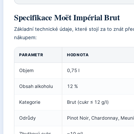
Specifikace Moët Impérial Brut
Základní technické údaje, které stojí za to znát pře
nákupem:
PARAMETR
HODNOTA
Objem
0,75 l
Obsah alkoholu
12 %
Kategorie
Brut (cukr ≤ 12 g/l)
Odrůdy
Pinot Noir, Chardonnay, Meuni
Zbytkový cukr
~10 g/l