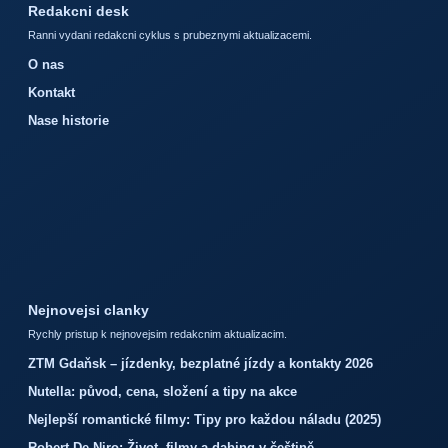
Redakcni desk
Ranni vydani redakcni cyklus s prubeznymi aktualizacemi.
O nas
Kontakt
Nase historie
Nejnovejsi clanky
Rychly pristup k nejnovejsim redakcnim aktualizacim.
ZTM Gdaňsk – jízdenky, bezplatné jízdy a kontakty 2026
Nutella: původ, cena, složení a tipy na akce
Nejlepší romantické filmy: Tipy pro každou náladu (2025)
Robert De Niro: Život, filmy a dabing v češtině