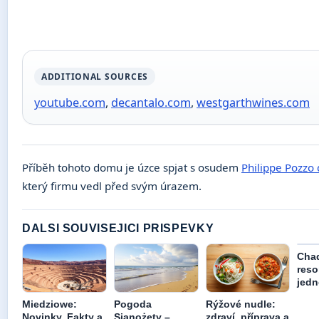
ADDITIONAL SOURCES
youtube.com
,
decantalo.com
,
westgarthwines.com
Příběh tohoto domu je úzce spjat s osudem
Philippe Pozzo 
který firmu vedl před svým úrazem.
DALSI SOUVISEJICI PRISPEVKY
Chad
resor
jed
Miedziowe:
Pogoda
Rýžové nudle:
Novinky, Fakty a
Sianożęty –
zdraví, příprava a