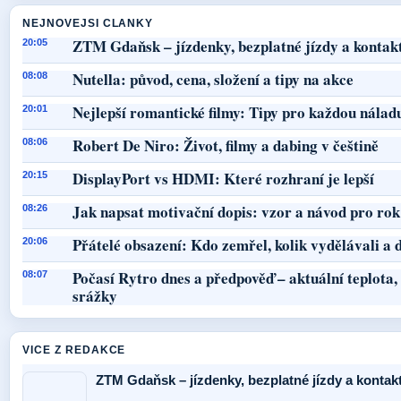
NEJNOVEJSI CLANKY
ZTM Gdaňsk – jízdenky, bezplatné jízdy a kontak
20:05
Nutella: původ, cena, složení a tipy na akce
08:08
Nejlepší romantické filmy: Tipy pro každou nálad
20:01
Robert De Niro: Život, filmy a dabing v češtině
08:06
DisplayPort vs HDMI: Které rozhraní je lepší
20:15
Jak napsat motivační dopis: vzor a návod pro ro
08:26
Přátelé obsazení: Kdo zemřel, kolik vydělávali a d
20:06
Počasí Rytro dnes a předpověď – aktuální teplota,
08:07
srážky
VICE Z REDAKCE
ZTM Gdaňsk – jízdenky, bezplatné jízdy a kontak