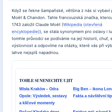
Když se řekne šampaňské, většina z nás si vybaví
Moët & Chandon. Tahle francouzská značka, kterou
1743 založil Claude Moët (
Wikipedia (otevřená
encyklopedie)
), se stala synonymem pro oslavy i l
tomhle průvodci se podíváme na její historii, chuť,
výslovnost a odpovíme na otázky, které vás při vý
lahve nejspíš napadnou.
TOHLE SI NENECHTE UJIT
Wisła Kraków – Odra
Big Ben – ikona Lon
Opole: Výsledek, sestavy
Fakta a návštěvní ti
a klíčové momenty
Počasí Kłodzko dnes –
Epiduo gel: návod k