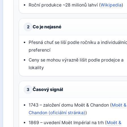
Roční produkce ~28 milionů lahví (
Wikipedia
)
Co je nejasné
2
Přesná chuť se liší podle ročníku a individuální
preferencí
Ceny se mohou výrazně lišit podle prodejce a
lokality
Časový signál
3
1743 – založení domu Moët & Chandon (
Moët &
Chandon (oficiální stránka)
)
1869 – uvedení Moët Impérial na trh (
Moët &