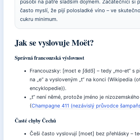
působí na patře sladším dojmem. Začátečníci si 
často myslí, že pijí polosladké víno – ve skutečno
cukru minimum.
Jak se vyslovuje Moët?
Správná francouzská výslovnost
Francouzsky: [mɔɛt e ʃɑ̃dɔ̃] – tedy „mo‑et“ s 
na „e“ a vysloveným „t“ na konci (Wikipedia (
encyklopedie)).
„t“ není němé, protože jméno je nizozemskéh
(
Champagne 411 (nezávislý průvodce šampaň
Časté chyby Čechů
Češi často vyslovují [moet] bez přehlásky – t