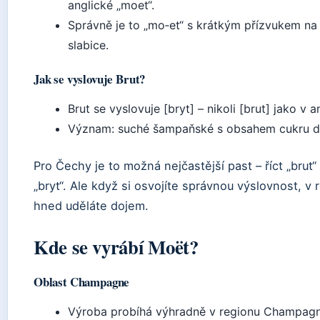
anglické „moet“.
Správně je to „mo‑et“ s krátkým přízvukem na 
slabice.
Jak se vyslovuje Brut?
Brut se vyslovuje [bryt] – nikoli [brut] jako v an
Význam: suché šampaňské s obsahem cukru do
Pro Čechy je to možná nejčastější past – říct „brut“
„bryt“. Ale když si osvojíte správnou výslovnost, v 
hned uděláte dojem.
Kde se vyrábí Moët?
Oblast Champagne
Výroba probíhá výhradně v regionu Champag