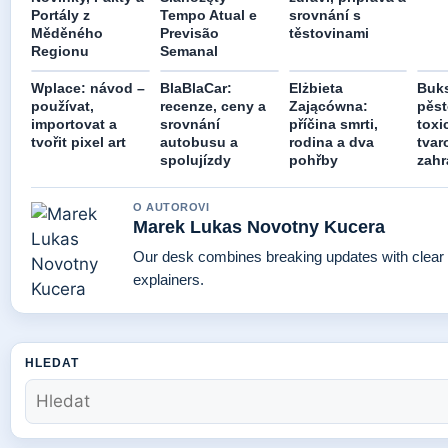
Portály z
Tempo Atual e
srovnání s
Měděného
Previsão
těstovinami
Regionu
Semanal
Wplace: návod –
BlaBlaCar:
Elżbieta
Buk
používat,
recenze, ceny a
Zającówna:
pěst
importovat a
srovnání
příčina smrti,
toxi
tvořit pixel art
autobusu a
rodina a dva
tvar
spolujízdy
pohřby
zah
O AUTOROVI
Marek Lukas Novotny Kucera
Our desk combines breaking updates with clear 
explainers.
HLEDAT