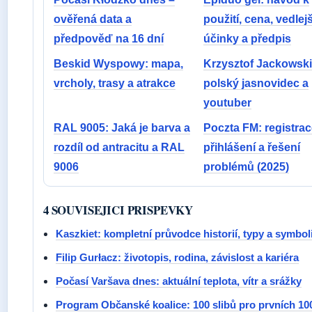
ověřená data a
použití, cena, vedlejš
předpověď na 16 dní
účinky a předpis
Beskid Wyspowy: mapa,
Krzysztof Jackowski
vrcholy, trasy a atrakce
polský jasnovidec a
youtuber
RAL 9005: Jaká je barva a
Poczta FM: registrac
rozdíl od antracitu a RAL
přihlášení a řešení
9006
problémů (2025)
4 SOUVISEJICI PRISPEVKY
Kaszkiet: kompletní průvodce historií, typy a symbol
Filip Gurłacz: životopis, rodina, závislost a kariéra
Počasí Varšava dnes: aktuální teplota, vítr a srážky
Program Občanské koalice: 100 slibů pro prvních 10