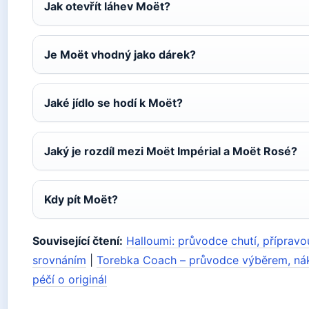
Jak otevřít láhev Moët?
Je Moët vhodný jako dárek?
Jaké jídlo se hodí k Moët?
Jaký je rozdíl mezi Moët Impérial a Moët Rosé?
Kdy pít Moët?
Související čtení:
Halloumi: průvodce chutí, přípravo
srovnáním
|
Torebka Coach – průvodce výběrem, n
péčí o originál