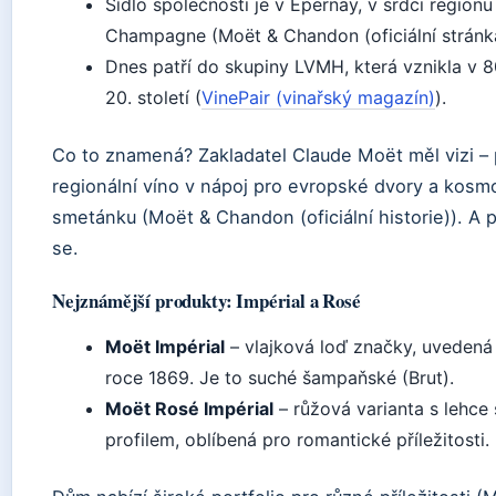
Sídlo společnosti je v Épernay, v srdci regionu
Champagne (Moët & Chandon (oficiální stránka
Dnes patří do skupiny LVMH, která vznikla v 8
20. století (
VinePair (vinařský magazín)
).
Co to znamená? Zakladatel Claude Moët měl vizi –
regionální víno v nápoj pro evropské dvory a kosmo
smetánku (Moët & Chandon (oficiální historie)). A 
se.
Nejznámější produkty: Impérial a Rosé
Moët Impérial
– vlajková loď značky, uvedená 
roce 1869. Je to suché šampaňské (Brut).
Moët Rosé Impérial
– růžová varianta s lehce
profilem, oblíbená pro romantické příležitosti.