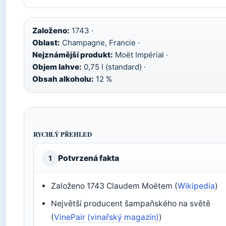
Založeno:
1743 ·
Oblast:
Champagne, Francie ·
Nejznámější produkt:
Moët Impérial ·
Objem lahve:
0,75 l (standard) ·
Obsah alkoholu:
12 %
RYCHLÝ PŘEHLED
Potvrzená fakta
1
Založeno 1743 Claudem Moëtem (
Wikipedia
)
Největší producent šampaňského na světě
(
VinePair (vinařský magazín)
)