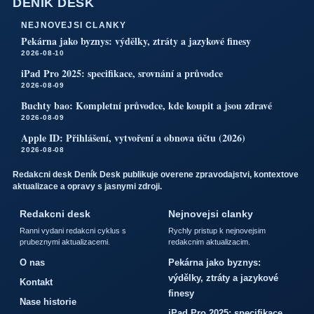
DENÍK DESK
NEJNOVEJSI CLANKY
Pekárna jako byznys: výdělky, ztráty a jazykové finesy
2026-08-10
iPad Pro 2025: specifikace, srovnání a průvodce
2026-08-09
Buchty bao: Kompletní průvodce, kde koupit a jsou zdravé
2026-08-09
Apple ID: Přihlášení, vytvoření a obnova účtu (2026)
2026-08-08
Redakcni desk Deník Desk publikuje overene zpravodajstvi, kontextove
aktualizace a opravy s jasnymi zdroji.
Redakcni desk
Nejnovejsi clanky
Ranni vydani redakcni cyklus s
Rychly pristup k nejnovejsim
prubeznymi aktualizacemi.
redakcnim aktualizacim.
O nas
Pekárna jako byznys:
výdělky, ztráty a jazykové
Kontakt
finesy
Nase historie
iPad Pro 2025: specifikace,