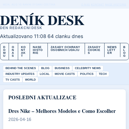
MON, AUG 10
RANNI VYDANI
CESTINA
O NAS
KONTAKT
NASE HISTORIE
DENÍK DESK
DEN REDAKCNI DESK
Aktualizovano 11:08
64 clanku dnes
D
O
KO
NASE
ZASADY OCHRANY
ZASADY
NEWS
B
O
N
NT
HISTO
OSOBNICH UDAJU
COOKIE
LETT
L
M
A
AK
RIE
S
ER
O
U
S
T
G
BEHIND THE SCENES
BLOG
BUSINESS
CELEBRITY NEWS
INDUSTRY UPDATES
LOCAL
MOVIE CASTS
POLITICS
TECH
TV CASTS
WORLD
POSLEDNI AKTUALIZACE
Dres Nike – Melhores Modelos e Como Escolher
2026-04-16