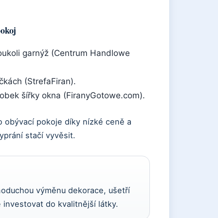
pokoj
akoukoli garnýž (Centrum Handlowe
čkách (StrefaFiran).
obek šířky okna (FiranyGotowe.com).
o obývací pokoje díky nízké ceně a
prání stačí vyvěsit.
dnoduchou výměnu dekorace, ušetří
nvestovat do kvalitnější látky.