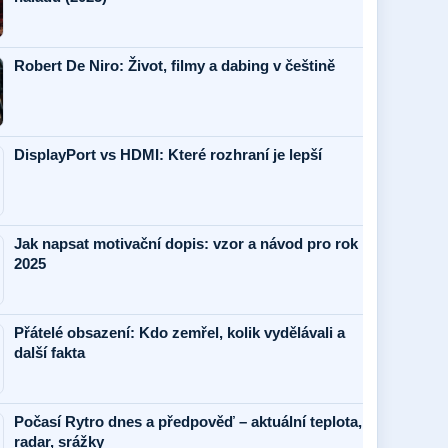
Robert De Niro: Život, filmy a dabing v češtině
DisplayPort vs HDMI: Které rozhraní je lepší
Jak napsat motivační dopis: vzor a návod pro rok
2025
Přátelé obsazení: Kdo zemřel, kolik vydělávali a
další fakta
Počasí Rytro dnes a předpověď – aktuální teplota,
radar, srážky