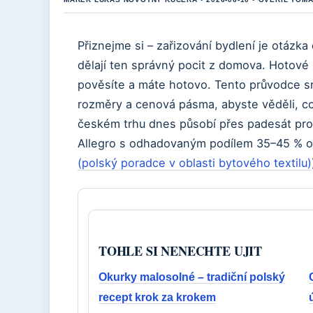
Přiznejme si – zařizování bydlení je otázk
dělají ten správný pocit z domova. Hotové 
pověsíte a máte hotovo. Tento průvodce s
rozměry a cenová pásma, abyste věděli, c
českém trhu dnes působí přes padesát pro
Allegro s odhadovaným podílem 35–45 % on
(polský poradce v oblasti bytového textilu)
TOHLE SI NENECHTE UJIT
Okurky malosolné – tradiční polský
recept krok za krokem