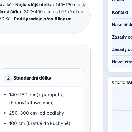
krátké ·
Nejčastější délka:
140–160 cm (k
rná šířka:
300–400 cm (na běžné okno
Kontakt
0 Kč ·
Podíl prodeje přes Allegro:
Nase hist
Zasady o
Zasady c
Newslette
Standardní délky
2
CTETE TA
140–160 cm (k parapetu)
(FiranyGotowe.com)
250–300 cm (od podlahy)
100 cm (krátké do kuchyně)