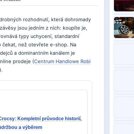
a drobných rozhodnutí, která dohromady
závěsy jsou jedním z nich: koupíte je,
rovnává typy uchycení, standardní
o čekat, než otevřete e-shop. Na
dejců a dominantním kanálem je
line prodeje (
Centrum Handlowe Robi
).
Crocsy: Kompletní průvodce historií,
údržbou a výběrem