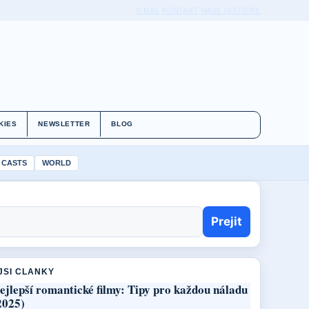
O NAS
KONTAKT
NASE HISTORIE
KIES
NEWSLETTER
BLOG
 CASTS
WORLD
Prejit
JSI CLANKY
ejlepší romantické filmy: Tipy pro každou náladu
2025)