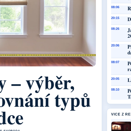
R
08:06
D
20:15
J
08:26
2
P
20:06
d
P
08:07
r
y – výběr,
L
20:05
ovnání typů
P
08:10
T
dce
VICE Z R
AS SVOBODA