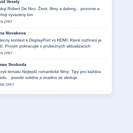
vid Vesely
duji Robert De Niro: Život, filmy a dabing... pozorne a
huji vyvazeny ton.
IN ZPET
na Novakova
tecny kontext k DisplayPort vs HDMI: Které rozhraní je
ší. Prosim pokracujte v prubeznych aktualizacich.
IN ZPET
mas Svoboda
ryti tematu Nejlepší romantické filmy: Tipy pro každou
adu... pusobi solidne a snadno se sleduje.
MIN ZPET