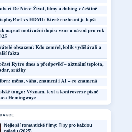
obert De Niro: Život, filmy a dabing v češtině
isplayPort vs HDMI: Které rozhraní je lepší
ak napsat motivační dopis: vzor a návod pro rok
025
řátelé obsazení: Kdo zemřel, kolik vydělávali a
alší fakta
očasí Rytro dnes a předpověď – aktuální teplota,
adar, srážky
ibra: měna, váha, znamení i AI – co znamená
olské tango: Význam, text a kontroverze písně
aca Hemingwaye
EDAKCE
Nejlepší romantické filmy: Tipy pro každou
náladu (2025)