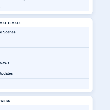
MAT TEMATA
he Scenes
y News
Updates
 WEBU