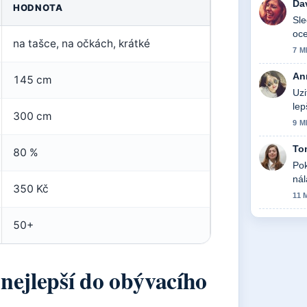
Da
HODNOTA
Sle
oce
na tašce, na očkách, krátké
7 M
An
145 cm
Uzi
lep
300 cm
9 M
To
80 %
Pok
nál
350 Kč
11 
50+
 nejlepší do obývacího