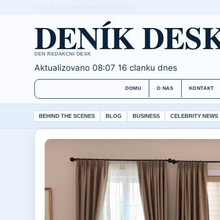
THU, AUG 6
RANNI VYDANI
CESTINA
DENÍK DES
DEN REDAKCNI DESK
Aktualizovano 08:07
16 clanku dnes
DOMU
O NAS
KONTAKT
BEHIND THE SCENES
BLOG
BUSINESS
CELEBRITY NEWS