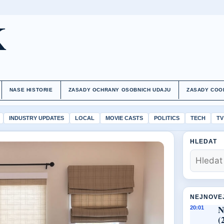
K
NASE HISTORIE
ZASADY OCHRANY OSOBNICH UDAJU
ZASADY COO
INDUSTRY UPDATES
LOCAL
MOVIE CASTS
POLITICS
TECH
TV
HLEDAT
NEJNOVE
N
20:01
(