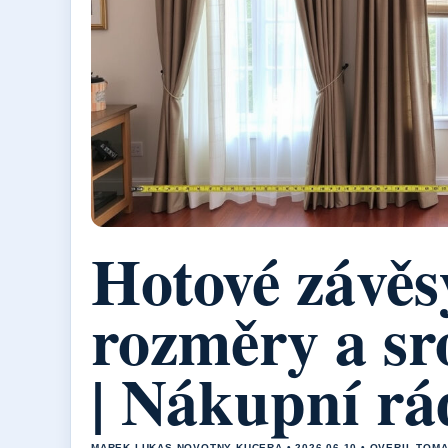
Hotové závěs
rozměry a sr
| Nákupní rá
MAREK LUKAS NOVOTNY KUCERA • 2026-06-10 • OVERIL TOM