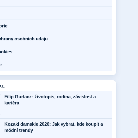
orie
chrany osobnich udaju
ookies
r
KE
Filip Gurłacz: životopis, rodina, závislost a
kariéra
Kozaki damskie 2026: Jak vybrat, kde koupit a
módní trendy