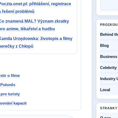
Poczta.onet.pl: přihlášení, registrace
a řešení problémů
Co znamená MAL? Význam zkratky
PROZKOU
pro anime, lékařství a hudbu
Behind t
Kamila Urzędowska: životopis a filmy
Blog
herečky z Chłopů
Business
Celebrit
tir o filme
Industry 
 Polonês
Local
 pro turisty
ovnání kapacit
STRANKY
O nas