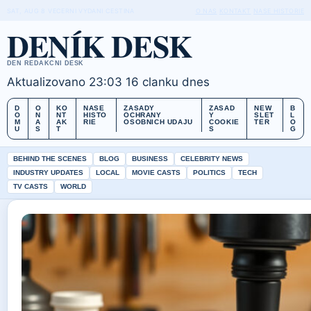
SAT, AUG 8
VECERNI VYDANI
CESTINA
O NAS
KONTAKT
NASE HISTORIE
DENÍK DESK
DEN REDAKCNI DESK
Aktualizovano 23:03
16 clanku dnes
D
O
KO
NASE
ZASADY
ZASAD
NEW
B
O
N
NT
HISTO
OCHRANY
Y
SLET
L
M
A
AK
RIE
OSOBNICH UDAJU
COOKIE
TER
O
U
S
T
S
G
BEHIND THE SCENES
BLOG
BUSINESS
CELEBRITY NEWS
INDUSTRY UPDATES
LOCAL
MOVIE CASTS
POLITICS
TECH
TV CASTS
WORLD