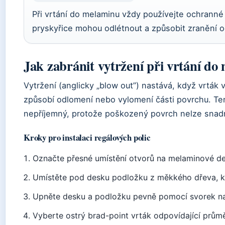
Při vrtání do melaminu vždy používejte ochrann
pryskyřice mohou odlétnout a způsobit zranění o
Jak zabránit vytržení při vrtání d
Vytržení (anglicky „blow out”) nastává, když vrták 
způsobí odlomení nebo vylomení části povrchu. Te
nepříjemný, protože poškozený povrch nelze snadn
Kroky pro instalaci regálových polic
Označte přesné umístění otvorů na melaminové de
Umístěte pod desku podložku z měkkého dřeva, kte
Upněte desku a podložku pevně pomocí svorek na 
Vyberte ostrý brad-point vrták odpovídající prů