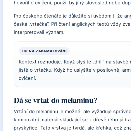
hovořil o cvičení, použil by jiný slovosled nebo dopl
Pro českého čtenáře je důležité si uvědomit, že an
česká „vrtačka”. Při čtení anglických textů vždy zv
interpretovali význam.
TIP NA ZAPAMATOVÁNÍ
Kontext rozhoduje. Když slyšíte „drill” na stavb
jistě o vrtačku. Když ho uslyšíte v posilovně, a
cvičení.
Dá se vrtat do melaminu?
Vrtání do melaminu je možné, ale vyžaduje správno
kompozitní materiál skládající se z dřevěného jád
pryskyřice. Tato vrstva je tvrdá, ale křehká, což z