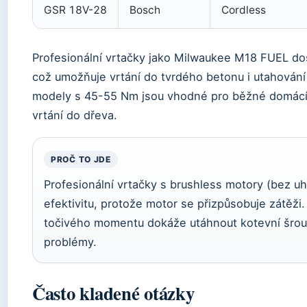
GSR 18V-28
Bosch
Cordless
Profesionální vrtačky jako Milwaukee M18 FUEL d
což umožňuje vrtání do tvrdého betonu i utahován
modely s 45-55 Nm jsou vhodné pro běžné domácí 
vrtání do dřeva.
PROČ TO JDE
Profesionální vrtačky s brushless motory (bez uhlí
efektivitu, protože motor se přizpůsobuje zátě
točivého momentu dokáže utáhnout kotevní šroub
problémy.
Často kladené otázky