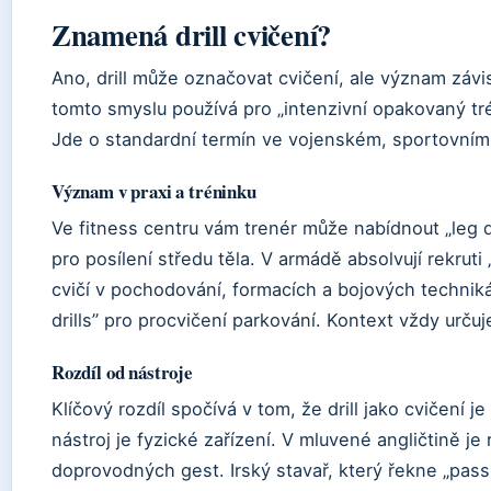
Znamená drill cvičení?
Ano, drill může označovat cvičení, ale význam závis
tomto smyslu používá pro „intenzivní opakovaný tr
Jde o standardní termín ve vojenském, sportovním
Význam v praxi a tréninku
Ve fitness centru vám trenér může nabídnout „leg dri
pro posílení středu těla. V armádě absolvují rekruti 
cvičí v pochodování, formacích a bojových techniká
drills” pro procvičení parkování. Kontext vždy určuj
Rozdíl od nástroje
Klíčový rozdíl spočívá v tom, že drill jako cvičení je
nástroj je fyzické zařízení. V mluvené angličtině je
doprovodných gest. Irský stavař, který řekne „pass 