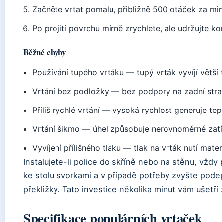
Začněte vrtat pomalu, přibližně 500 otáček za mi
Po projití povrchu mírně zrychlete, ale udržujte kont
Běžné chyby
Používání tupého vrtáku — tupý vrták vyvíjí větší 
Vrtání bez podložky — bez podpory na zadní stra
Příliš rychlé vrtání — vysoká rychlost generuje tepl
Vrtání šikmo — úhel způsobuje nerovnoměrné zatíž
Vyvíjení přílišného tlaku — tlak na vrták nutí mater
Instalujete-li police do skříně nebo na stěnu, vžd
ke stolu svorkami a v případě potřeby zvyšte pod
překližky. Tato investice několika minut vám ušetří 
Specifikace populárních vrtaček