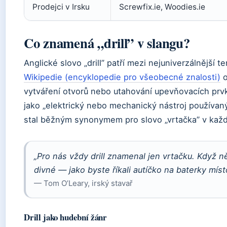
Prodejci v Irsku
Screwfix.ie, Woodies.ie
Co znamená „drill” v slangu?
Anglické slovo „drill” patří mezi nejuniverzálnější t
Wikipedie (encyklopedie pro všeobecné znalosti)
o
vytváření otvorů nebo utahování upevňovacích prvků
jako „elektrický nebo mechanický nástroj používaný k
stal běžným synonymem pro slovo „vrtačka” v každo
„Pro nás vždy drill znamenal jen vrtačku. Když ně
divné — jako byste říkali autíčko na baterky míst
— Tom O’Leary, irský stavař
Drill jako hudební žánr