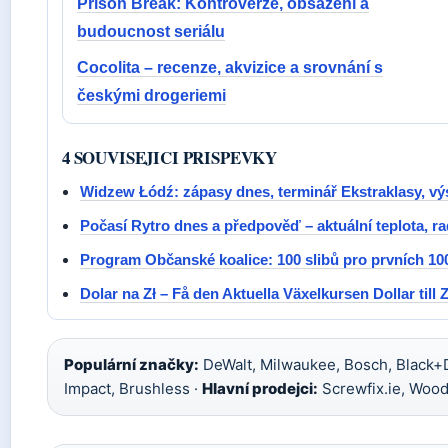
Prison Break: Kontroverze, obsazení a
budoucnost seriálu
Cocolita – recenze, akvizice a srovnání s
českými drogeriemi
4 SOUVISEJICI PRISPEVKY
Widzew Łódź: zápasy dnes, terminář Ekstraklasy, vý
Počasí Rytro dnes a předpověď – aktuální teplota, ra
Program Občanské koalice: 100 slibů pro prvních 10
Dolar na Zł – Få den Aktuella Växelkursen Dollar till 
Populární značky:
DeWalt, Milwaukee, Bosch, Black+
Impact, Brushless ·
Hlavní prodejci:
Screwfix.ie, Wood