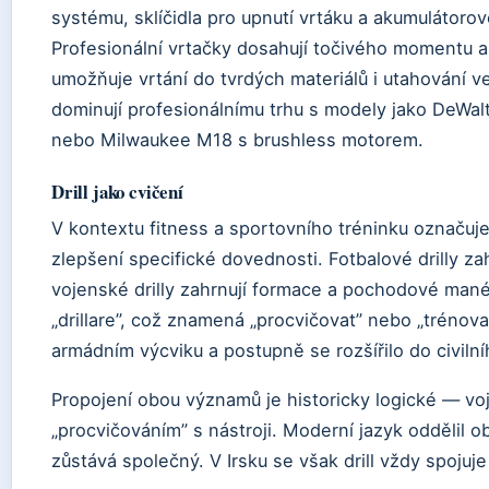
systému, sklíčidla pro upnutí vrtáku a akumulátoro
Profesionální vrtačky dosahují točivého momentu
umožňuje vrtání do tvrdých materiálů i utahování 
dominují profesionálnímu trhu s modely jako DeW
nebo Milwaukee M18 s brushless motorem.
Drill jako cvičení
V kontextu fitness a sportovního tréninku označuj
zlepšení specifické dovednosti. Fotbalové drilly za
vojenské drilly zahrnují formace a pochodové mané
„drillare”, což znamená „procvičovat” nebo „trénovat
armádním výcviku a postupně se rozšířilo do civilní
Propojení obou významů je historicky logické — voj
„procvičováním” s nástroji. Moderní jazyk oddělil 
zůstává společný. V Irsku se však drill vždy spojuje