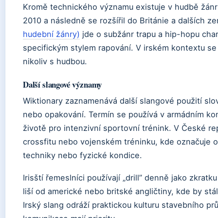
Kromě technického významu existuje v hudbě žánr „d
2010 a následně se rozšířil do Británie a dalších z
hudební žánry)
jde o subžánr trapu a hip-hopu cha
specifickým stylem rapování. V irském kontextu se v
nikoliv s hudbou.
Další slangové významy
Wiktionary zaznamenává další slangové použití slova
nebo opakování. Termín se používá v armádním kont
životě pro intenzivní sportovní trénink. V České re
crossfitu nebo vojenském tréninku, kde označuje 
techniky nebo fyzické kondice.
Irisští řemeslníci používají „drill” denně jako zkratk
liší od americké nebo britské angličtiny, kde by stál
Irský slang odráží praktickou kulturu stavebního prů