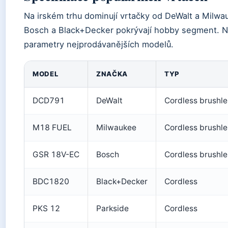
Na irském trhu dominují vrtačky od DeWalt a Milwau
Bosch a Black+Decker pokrývají hobby segment. Nás
parametry nejprodávanějších modelů.
MODEL
ZNAČKA
TYP
DCD791
DeWalt
Cordless brushle
M18 FUEL
Milwaukee
Cordless brushle
GSR 18V-EC
Bosch
Cordless brushle
BDC1820
Black+Decker
Cordless
PKS 12
Parkside
Cordless