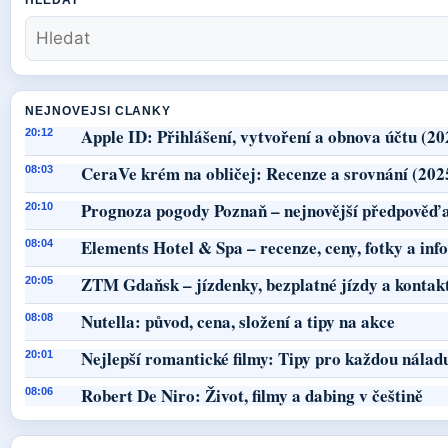
NEJNOVEJSI CLANKY
Apple ID: Přihlášení, vytvoření a obnova účtu (20
20:12
CeraVe krém na obličej: Recenze a srovnání (202
08:03
Prognoza pogody Poznaň – nejnovější předpověď a
20:10
Elements Hotel & Spa – recenze, ceny, fotky a in
08:04
ZTM Gdaňsk – jízdenky, bezplatné jízdy a kontak
20:05
Nutella: původ, cena, složení a tipy na akce
08:08
Nejlepší romantické filmy: Tipy pro každou nálad
20:01
Robert De Niro: Život, filmy a dabing v češtině
08:06