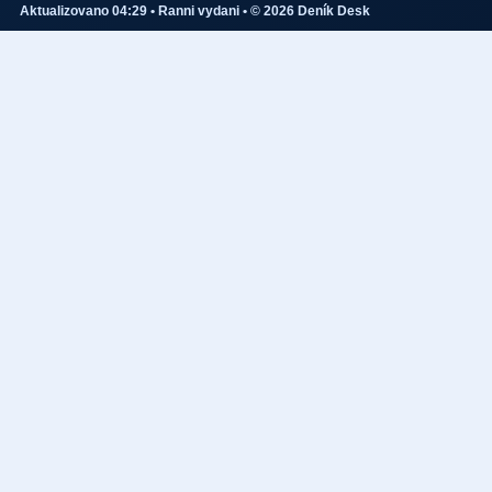
Aktualizovano 04:29 • Ranni vydani • © 2026 Deník Desk