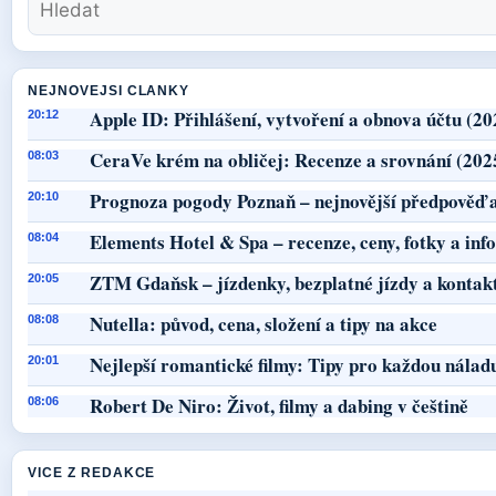
NEJNOVEJSI CLANKY
Apple ID: Přihlášení, vytvoření a obnova účtu (20
20:12
CeraVe krém na obličej: Recenze a srovnání (202
08:03
Prognoza pogody Poznaň – nejnovější předpověď a
20:10
Elements Hotel & Spa – recenze, ceny, fotky a in
08:04
ZTM Gdaňsk – jízdenky, bezplatné jízdy a kontak
20:05
Nutella: původ, cena, složení a tipy na akce
08:08
Nejlepší romantické filmy: Tipy pro každou nálad
20:01
Robert De Niro: Život, filmy a dabing v češtině
08:06
VICE Z REDAKCE