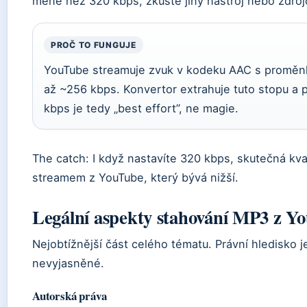
méně než 320 kbps, zkuste jiný nástroj nebo zdrojo
PROČ TO FUNGUJE
YouTube streamuje zvuk v kodeku AAC s proměnl
až ~256 kbps. Konvertor extrahuje tuto stopu a 
kbps je tedy „best effort”, ne magie.
The catch: I když nastavíte 320 kbps, skutečná kv
streamem z YouTube, který bývá nižší.
Legální aspekty stahování MP3 z Y
Nejobtížnější část celého tématu. Právní hledisko j
nevyjasněné.
Autorská práva