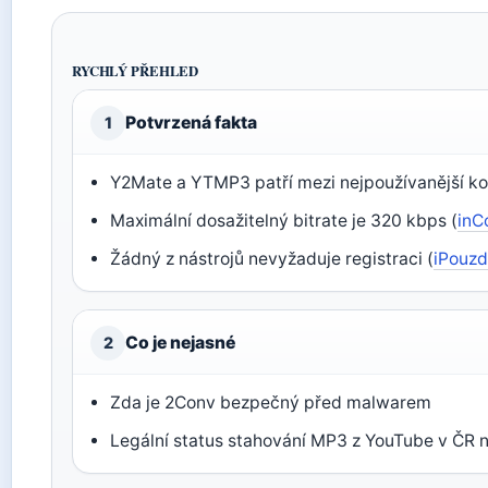
RYCHLÝ PŘEHLED
Potvrzená fakta
1
Y2Mate a YTMP3 patří mezi nejpoužívanější ko
Maximální dosažitelný bitrate je 320 kbps (
inC
Žádný z nástrojů nevyžaduje registraci (
iPouzd
Co je nejasné
2
Zda je 2Conv bezpečný před malwarem
Legální status stahování MP3 z YouTube v ČR 