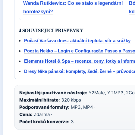
Wanda Rutkiewicz: Co se stalo s legendární
Bó
horolezkyní?
kd
4 SOUVISEJICI PRISPEVKY
Počasí Varšava dnes: aktuální teplota, vítr a srážky
Poczta Hekko – Login e Configuração Passo a Pass
Elements Hotel & Spa – recenze, ceny, fotky a infor
Dresy Nike pánské: komplety, šedé, černé – průvodc
Nejčastěji používané nástroje:
Y2Mate, YTMP3, 2Con
Maximální bitrate:
320 kbps ·
Podporované formáty:
MP3, MP4 ·
Cena:
Zdarma ·
Počet kroků konverze:
3