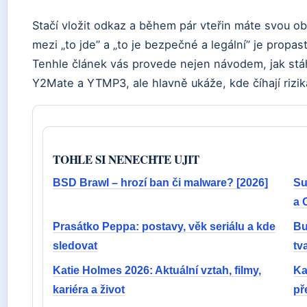
Stačí vložit odkaz a během pár vteřin máte svou o
mezi „to jde” a „to je bezpečné a legální” je propa
Tenhle článek vás provede nejen návodem, jak stá
Y2Mate a YTMP3, ale hlavně ukáže, kde číhají rizika
TOHLE SI NENECHTE UJIT
BSD Brawl – hrozí ban či malware? [2026]
Su
a 
Prasátko Peppa: postavy, věk seriálu a kde
Bu
sledovat
tv
Katie Holmes 2026: Aktuální vztah, filmy,
Ka
kariéra a život
př