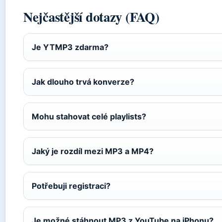
Nejčastější dotazy (FAQ)
Je YTMP3 zdarma?
Jak dlouho trvá konverze?
Mohu stahovat celé playlists?
Jaký je rozdíl mezi MP3 a MP4?
Potřebuji registraci?
Je možné stáhnout MP3 z YouTube na iPhonu?