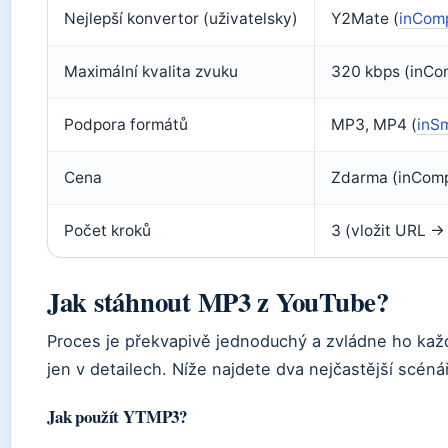
Nejlepší konvertor (uživatelsky)
Y2Mate (
inComp
Maximální kvalita zvuku
320 kbps (inCom
Podpora formátů
MP3, MP4 (
inSm
Cena
Zdarma (inCompu
Počet kroků
3 (vložit URL →
Jak stáhnout MP3 z YouTube?
Proces je překvapivě jednoduchý a zvládne ho každý
jen v detailech. Níže najdete dva nejčastější scéná
Jak použít YTMP3?