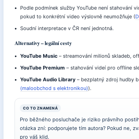
Podle podmínek služby YouTube není stahování vid
pokud to konkrétní video výslovně neumožňuje (
D
Soudní interpretace v ČR není jednotná.
Alternativy – legální cesty
YouTube Music
– streamování milionů skladeb, off
YouTube Premium
– stahování videí pro offline s
YouTube Audio Library
– bezplatný zdroj hudby b
(maloobchod s elektronikou)
).
CO TO ZNAMENÁ
Pro běžného posluchače je riziko právního postih
otázka zní: podporujete tím autora? Pokud ne, zvaž
pro váš klid.