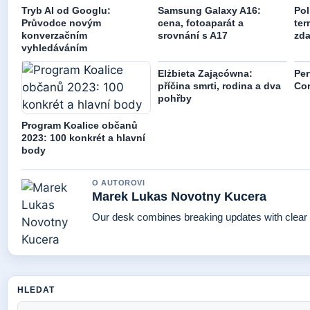
Tryb AI od Googlu:
Samsung Galaxy A16:
Pol
Průvodce novým
cena, fotoaparát a
ter
konverzačním
srovnání s A17
zd
vyhledáváním
Elżbieta Zającówna:
Per
příčina smrti, rodina a dva
Com
pohřby
Program Koalice občanů
2023: 100 konkrét a hlavní
body
O AUTOROVI
Marek Lukas Novotny Kucera
Our desk combines breaking updates with clear a
HLEDAT