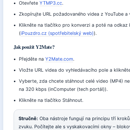
Otevřete
YTMP3.cc
.
Zkopírujte URL požadovaného videa z YouTube a vl
Klikněte na tlačítko pro konverzi a poté na odkaz 
(
iPouzdro.cz (spotřebitelský web)
).
Jak použít Y2Mate?
Přejděte na
Y2Mate.com
.
Vložte URL videa do vyhledávacího pole a klikněte
Vyberte, zda chcete stáhnout celé video (MP4) neb
na 320 kbps (inComputer (tech portál)).
Klikněte na tlačítko Stáhnout.
Stručně:
Oba nástroje fungují na principu tří krok
zvuku. Počítejte ale s vyskakovacími okny – blokov