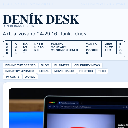
SUN, AUG 9
RANNI VYDANI
CESTINA
O NAS
KONTAKT
NASE HISTORIE
DENÍK DESK
DEN REDAKCNI DESK
Aktualizovano 04:29
16 clanku dnes
D
O
KO
NASE
ZASADY
ZASAD
NEW
B
O
N
NT
HISTO
OCHRANY
Y
SLET
L
M
A
AK
RIE
OSOBNICH UDAJU
COOKIE
TER
O
U
S
T
S
G
BEHIND THE SCENES
BLOG
BUSINESS
CELEBRITY NEWS
INDUSTRY UPDATES
LOCAL
MOVIE CASTS
POLITICS
TECH
TV CASTS
WORLD