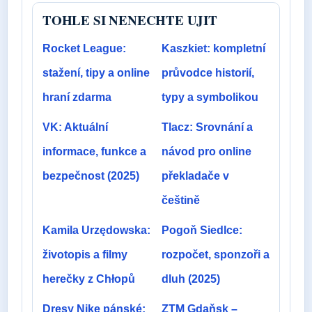
TOHLE SI NENECHTE UJIT
Rocket League:
Kaszkiet: kompletní
stažení, tipy a online
průvodce historií,
hraní zdarma
typy a symbolikou
VK: Aktuální
Tlacz: Srovnání a
informace, funkce a
návod pro online
bezpečnost (2025)
překladače v
češtině
Kamila Urzędowska:
Pogoň Siedlce:
životopis a filmy
rozpočet, sponzoři a
herečky z Chłopů
dluh (2025)
Dresy Nike pánské:
ZTM Gdaňsk –