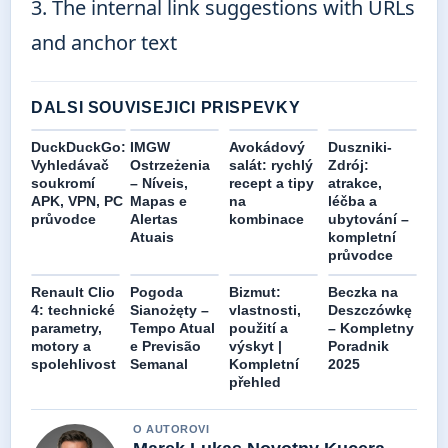
3. The internal link suggestions with URLs
and anchor text
DALSI SOUVISEJICI PRISPEVKY
DuckDuckGo:
IMGW
Avokádový
Duszniki-
Vyhledávač
Ostrzeżenia
salát: rychlý
Zdrój:
soukromí
– Níveis,
recept a tipy
atrakce,
APK, VPN, PC
Mapas e
na
léčba a
průvodce
Alertas
kombinace
ubytování –
Atuais
kompletní
průvodce
Renault Clio
Pogoda
Bizmut:
Beczka na
4: technické
Sianożęty –
vlastnosti,
Deszczówkę
parametry,
Tempo Atual
použití a
– Kompletny
motory a
e Previsão
výskyt |
Poradnik
spolehlivost
Semanal
Kompletní
2025
přehled
O AUTOROVI