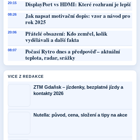
DisplayPort vs HDMI: Které rozhraní je lepší
20:15
Jak napsat motivační dopis: vzor a návod pro
08:26
rok 2025
Přátelé obsazení: Kdo zemřel, kolik
20:06
vydělávali a další fakta
Počasí Rytro dnes a předpověď – aktuální
08:07
teplota, radar, srážky
VICE Z REDAKCE
ZTM Gdaňsk – jízdenky, bezplatné jízdy a
kontakty 2026
Nutella: původ, cena, složení a tipy na akce