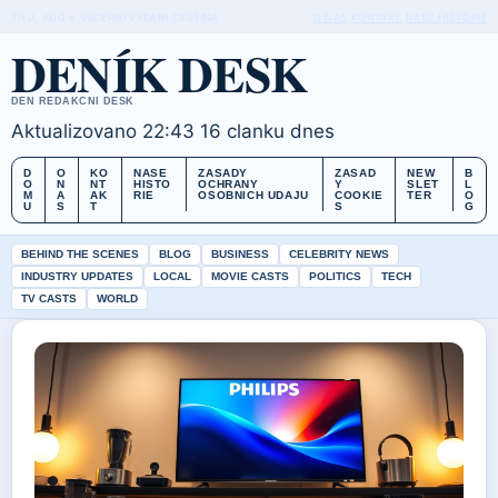
THU, AUG 6
VECERNI VYDANI
CESTINA
O NAS
KONTAKT
NASE HISTORIE
DENÍK DESK
DEN REDAKCNI DESK
Aktualizovano 22:43
16 clanku dnes
D
O
KO
NASE
ZASADY
ZASAD
NEW
B
O
N
NT
HISTO
OCHRANY
Y
SLET
L
M
A
AK
RIE
OSOBNICH UDAJU
COOKIE
TER
O
U
S
T
S
G
BEHIND THE SCENES
BLOG
BUSINESS
CELEBRITY NEWS
INDUSTRY UPDATES
LOCAL
MOVIE CASTS
POLITICS
TECH
TV CASTS
WORLD