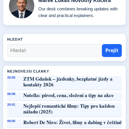
Marek Lukas Novotny Kucera
Our desk combines breaking updates with
clear and practical explainers.
HLEDAT
Prejit
NEJNOVEJSI CLANKY
ZTM Gdaňsk – jízdenky, bezplatné jízdy a
20:05
kontakty 2026
Nutella: původ, cena, složení a tipy na akce
08:08
Nejlepší romantické filmy: Tipy pro každou
20:01
náladu (2025)
Robert De Niro: Život, filmy a dabing v češtině
08:06