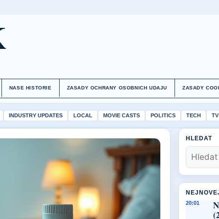
K
NASE HISTORIE
ZASADY OCHRANY OSOBNICH UDAJU
ZASADY COO
INDUSTRY UPDATES
LOCAL
MOVIE CASTS
POLITICS
TECH
TV
HLEDAT
NEJNOVE
N
20:01
(