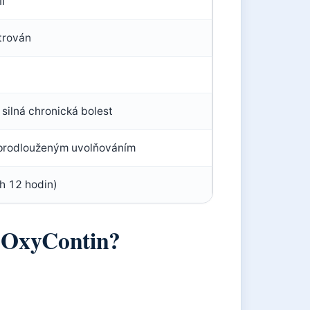
I
strován
 silná chronická bolest
 prodlouženým uvolňováním
h 12 hodin)
á OxyContin?