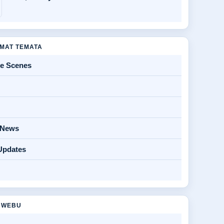
MAT TEMATA
he Scenes
y News
Updates
 WEBU