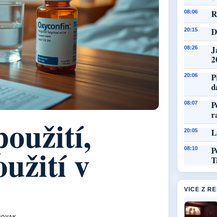
R
08:06
D
20:15
J
08:26
2
P
20:06
d
P
08:07
r
oužití,
L
20:05
oužití v
P
08:10
T
VICE Z R
NOVAK