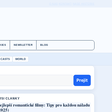
O NAS
KONTAKT
NASE HISTORIE
KIES
NEWSLETTER
BLOG
 CASTS
WORLD
Prejit
JSI CLANKY
ejlepší romantické filmy: Tipy pro každou náladu
2025)