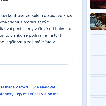
ybaví kontroverze kolem opioidové krize
a oxykodonu s prodlouženým
liativní péči – tedy v úlevě od bolesti u
tomto článku se podíváme na to, k
ho legálnost a zda má místo v
LM meče 2025/26: Kde sledovat
přenosy Ligy mistrů v TV a online