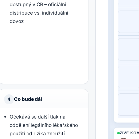
dostupný v ČR – oficiální
distribuce vs. individuální
dovoz
Co bude dál
4
Očekává se další tlak na
oddělení legálního lékařského
použití od rizika zneužití
ZIVE KO