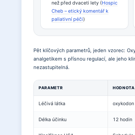
než před dvaceti lety (
Hospic
Cheb – etický komentář k
paliativní péči
)
Pět klíčových parametrů, jeden vzorec: O
analgetikem s přísnou regulací, ale jeho kli
nezastupitelná.
PARAMETR
HODNOTA
Léčivá látka
oxykodon 
Délka účinku
12 hodin