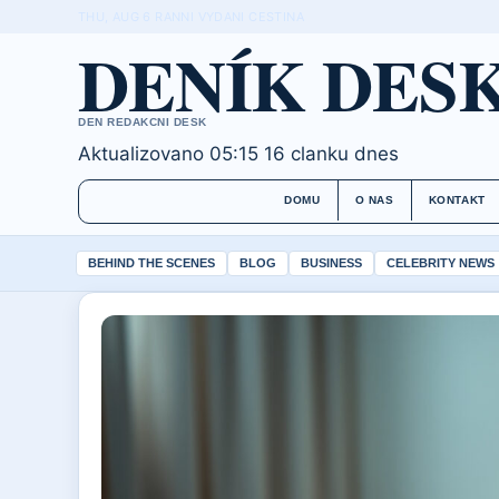
THU, AUG 6
RANNI VYDANI
CESTINA
DENÍK DES
DEN REDAKCNI DESK
Aktualizovano 05:15
16 clanku dnes
DOMU
O NAS
KONTAKT
BEHIND THE SCENES
BLOG
BUSINESS
CELEBRITY NEWS