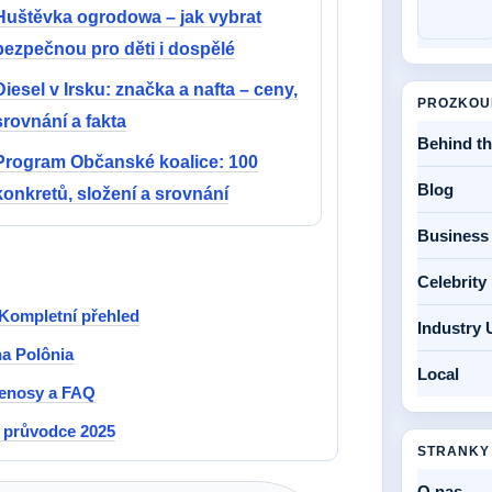
Huštěvka ogrodowa – jak vybrat
bezpečnou pro děti i dospělé
Diesel v Irsku: značka a nafta – ceny,
PROZKOU
srovnání a fakta
Behind t
Program Občanské koalice: 100
Blog
konkretů, složení a srovnání
Business
Celebrit
 Kompletní přehled
Industry 
na Polônia
Local
řenosy a FAQ
í průvodce 2025
STRANKY
O nas