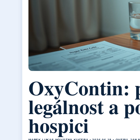
OxyContin: p
legálnost a p
hospici
MAREK LUKAS NOVOTNY KUCERA • 2026-06-18 • OVERIL JAN 