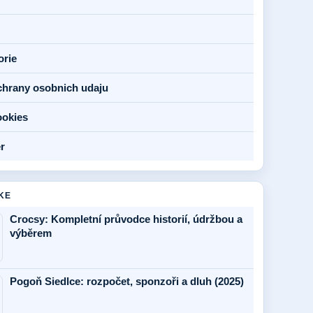
orie
chrany osobnich udaju
ookies
r
KE
Crocsy: Kompletní průvodce historií, údržbou a
výběrem
Pogoň Siedlce: rozpočet, sponzoři a dluh (2025)