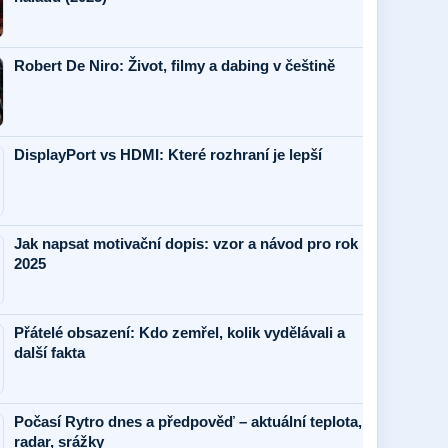
Robert De Niro: Život, filmy a dabing v češtině
DisplayPort vs HDMI: Které rozhraní je lepší
Jak napsat motivační dopis: vzor a návod pro rok
2025
Přátelé obsazení: Kdo zemřel, kolik vydělávali a
další fakta
Počasí Rytro dnes a předpověď – aktuální teplota,
radar, srážky