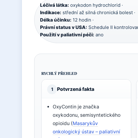
Léčivá látka:
oxykodon hydrochlorid ·
Indikace:
střední až silná chronická bolest ·
Délka účinku:
12 hodin ·
Právní status v USA:
Schedule II kontrolovan
Použití v paliativní péči:
ano
RYCHLÝ PŘEHLED
Potvrzená fakta
1
OxyContin je značka
oxykodonu, semisyntetického
opioidu (
Masarykův
onkologický ústav – paliativní