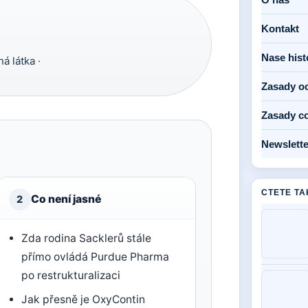
Kontakt
Nase hist
á látka ·
Zasady o
Zasady c
Newslette
CTETE TA
Co není jasné
2
Zda rodina Sacklerů stále
přímo ovládá Purdue Pharma
po restrukturalizaci
Jak přesně je OxyContin