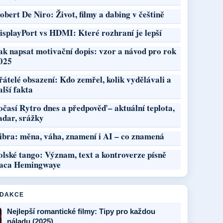
obert De Niro: Život, filmy a dabing v češtině
isplayPort vs HDMI: Které rozhraní je lepší
ak napsat motivační dopis: vzor a návod pro rok
025
řátelé obsazení: Kdo zemřel, kolik vydělávali a
alší fakta
očasí Rytro dnes a předpověď – aktuální teplota,
adar, srážky
ibra: měna, váha, znamení i AI – co znamená
olské tango: Význam, text a kontroverze písně
aca Hemingwaye
EDAKCE
Nejlepší romantické filmy: Tipy pro každou
náladu (2025)