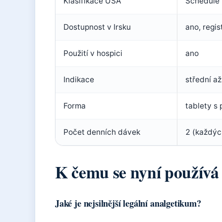
Klasifikace USA
Schedule I
Dostupnost v Irsku
ano, regi
Použití v hospici
ano
Indikace
střední až
Forma
tablety s
Počet denních dávek
2 (každýc
K čemu se nyní použív
Jaké je nejsilnější legální analgetikum?