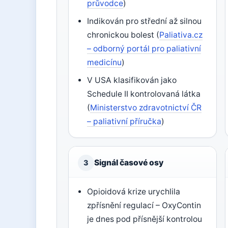
průvodce
)
Indikován pro střední až silnou
chronickou bolest (
Paliativa.cz
– odborný portál pro paliativní
medicínu
)
V USA klasifikován jako
Schedule II kontrolovaná látka
(
Ministerstvo zdravotnictví ČR
– paliativní příručka
)
Signál časové osy
3
Opioidová krize urychlila
zpřísnění regulací – OxyContin
je dnes pod přísnější kontrolou