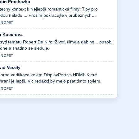
rtin Prochazka
tecny kontext k Nejlepší romantické filmy: Tipy pro
dou náladu.... Prosim pokracujte v prubeznych
ualizacich.
IN ZPET
a Kucerova
ryti tematu Robert De Niro: Život, filmy a dabing... pusobi
idne a snadno se sleduje.
IN ZPET
vid Vesely
orna verifikace kolem DisplayPort vs HDMI: Které
hraní je lepší. Vic redakci by melo psat timto stylem.
IN ZPET