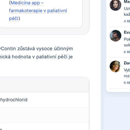
Ma
(
Medicína app –
Uzi
farmakoterapie v paliativní
kaž
péči
)
akt
4 M
Ev
Pok
sol
xyContin zůstává vysoce účinným
6 M
nická hodnota v paliativní péči je
Da
Vyb
roz
8 M
hydrochlorid