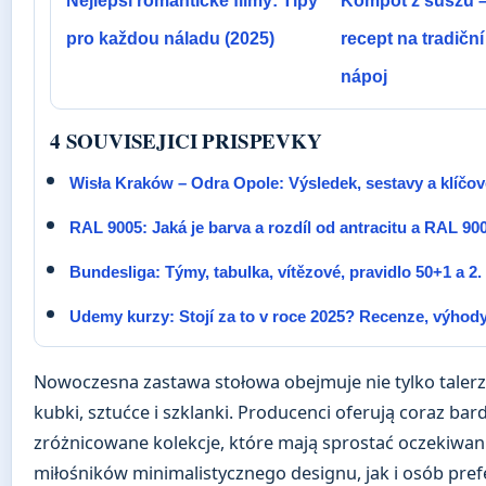
Nejlepší romantické filmy: Tipy
Kompot z suszu –
pro každou náladu (2025)
recept na tradičn
nápoj
4 SOUVISEJICI PRISPEVKY
Wisła Kraków – Odra Opole: Výsledek, sestavy a klíč
RAL 9005: Jaká je barva a rozdíl od antracitu a RAL 90
Bundesliga: Týmy, tabulka, vítězové, pravidlo 50+1 a 2. 
Udemy kurzy: Stojí za to v roce 2025? Recenze, výhod
Nowoczesna zastawa stołowa obejmuje nie tylko talerz
kubki, sztućce i szklanki. Producenci oferują coraz bard
zróżnicowane kolekcje, które mają sprostać oczekiw
miłośników minimalistycznego designu, jak i osób pref