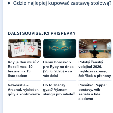
Gdzie najlepiej kupować zastawę stołową?
DALSI SOUVISEJICI PRISPEVKY
Kdy je den mužů?
Denní horoskop
Polský ženský
Rozdíl mezi 10.
pro Ryby na dnes
volejbal 2026:
březnem a 19.
(23. 6. 2026) – co
nejbližší zápasy,
listopadem
vás čeká
žebříček a přenosy
Newcastle –
Co to znaczy
Prasátko Peppa:
Arsenal: výsledek,
gyat? Význam
postavy, věk
góly a kontroverze
slangu pro mládež
seriálu a kde
sledovat