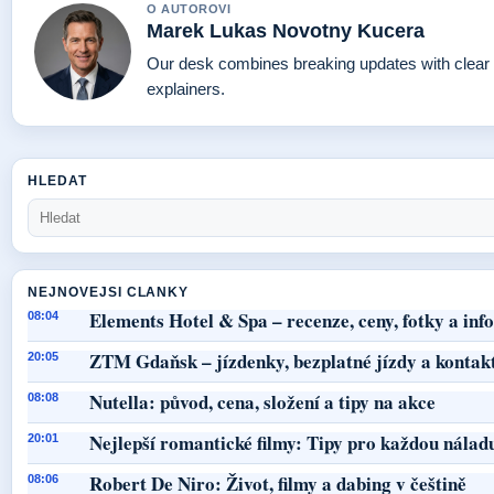
O AUTOROVI
Marek Lukas Novotny Kucera
Our desk combines breaking updates with clear 
explainers.
HLEDAT
NEJNOVEJSI CLANKY
Elements Hotel & Spa – recenze, ceny, fotky a in
08:04
ZTM Gdaňsk – jízdenky, bezplatné jízdy a kontak
20:05
Nutella: původ, cena, složení a tipy na akce
08:08
Nejlepší romantické filmy: Tipy pro každou nálad
20:01
Robert De Niro: Život, filmy a dabing v češtině
08:06