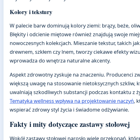
Kolory i tekstury
W palecie barw dominują kolory ziemi: brązy, beże, oliwk
Błękity i odcienie miętowe również znajdują swoje mie
nowoczesnych kolekcjach. Mieszanie tekstur, takich jak
drewnem, szkłem czy lnem, tworzy ciekawe efekty wizu
wprowadza do wnętrza naturalne akcenty.
Aspekt zdrowotny zyskuje na znaczeniu. Producenci zw
większą uwagę na stosowanie nietoksycznych szkliw, k
uwalniają szkodliwych substancji podczas kontaktu z ż
Tematyka wellness wpływa na projektowanie naczyń
, 
wspierać zdrowy styl życia i świadome odżywianie.
Fakty i mity dotyczące zastawy stołowej
Wokół zastawy stołowej narosło wiele przekonań, któr