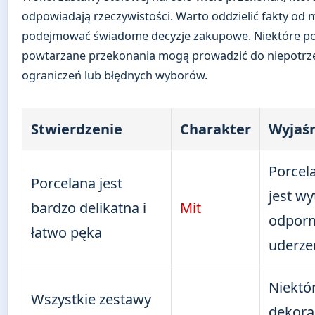
odpowiadają rzeczywistości. Warto oddzielić fakty od 
podejmować świadome decyzje zakupowe. Niektóre p
powtarzane przekonania mogą prowadzić do niepotrz
ograniczeń lub błędnych wyborów.
Stwierdzenie
Charakter
Wyjaśn
Porcel
Porcelana jest
jest wy
bardzo delikatna i
Mit
odporn
łatwo pęka
uderze
Niektó
Wszystkie zestawy
dekora