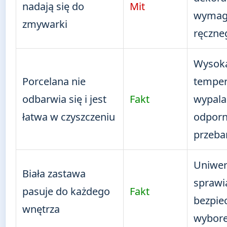
nadają się do
Mit
wymag
zmywarki
ręczne
Wysok
Porcelana nie
temper
odbarwia się i jest
Fakt
wypala
łatwa w czyszczeniu
odporn
przeba
Uniwer
Biała zastawa
sprawia
pasuje do każdego
Fakt
bezpie
wnętrza
wybor