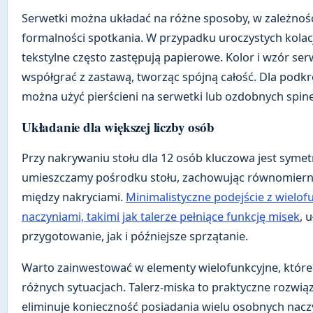
Serwetki można układać na różne sposoby, w zależnośc
formalności spotkania. W przypadku uroczystych kolacj
tekstylne często zastępują papierowe. Kolor i wzór se
współgrać z zastawą, tworząc spójną całość. Dla podkr
można użyć pierścieni na serwetki lub ozdobnych spin
Układanie dla większej liczby osób
Przy nakrywaniu stołu dla 12 osób kluczowa jest symetr
umieszczamy pośrodku stołu, zachowując równomiern
między nakryciami.
Minimalistyczne podejście z wielof
naczyniami, takimi jak talerze pełniące funkcję misek
, 
przygotowanie, jak i późniejsze sprzątanie.
Warto zainwestować w elementy wielofunkcyjne, które
różnych sytuacjach. Talerz-miska to praktyczne rozwiąz
eliminuje konieczność posiadania wielu osobnych nacz