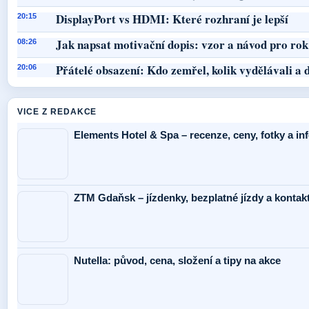
DisplayPort vs HDMI: Které rozhraní je lepší
20:15
Jak napsat motivační dopis: vzor a návod pro ro
08:26
Přátelé obsazení: Kdo zemřel, kolik vydělávali a d
20:06
VICE Z REDAKCE
Elements Hotel & Spa – recenze, ceny, fotky a i
ZTM Gdaňsk – jízdenky, bezplatné jízdy a kontak
Nutella: původ, cena, složení a tipy na akce