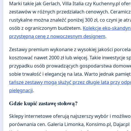
Marki takie jak Gerlach, Villa Italia czy Kuchenny.pl of
zestawów w różnych przedziałach cenowych. Ceramic
rustykalne można znaleźć poniżej 300 zł, co czyni je atr
osób z ograniczonym budżetem.
Kolekcje eko-skandyn
przystępną cenę z nowoczesnym designem
.
Zestawy premium wykonane z wysokiej jakości porcel
kosztować nawet 2000 zł lub więcej. Takie inwestycje s
przypadku osób prowadzących gospodarstwa domowe,
sobie trwałość i elegancję na lata. Warto jednak pamięt
tańsze zestawy mogą służyć przez długie lata przy odp
pielęgnacji
.
Gdzie kupić zastawę stołową?
Sklepy internetowe oferują najszerszy wybór i możliw
porównania cen. Galeria Limonka, Konsimo.pl, Dajar.pl