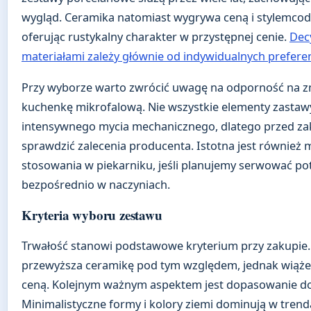
wygląd. Ceramika natomiast wygrywa ceną i stylemco
oferując rustykalny charakter w przystępnej cenie.
Dec
materiałami zależy głównie od indywidualnych preferencj
Przy wyborze warto zwrócić uwagę na odporność na z
kuchenkę mikrofalową. Nie wszystkie elementy zastawy
intensywnego mycia mechanicznego, dlatego przed z
sprawdzić zalecenia producenta. Istotna jest również 
stosowania w piekarniku, jeśli planujemy serwować po
bezpośrednio w naczyniach.
Kryteria wyboru zestawu
Trwałość stanowi podstawowe kryterium przy zakupie.
przewyższa ceramikę pod tym względem, jednak wiąże 
ceną. Kolejnym ważnym aspektem jest dopasowanie do 
Minimalistyczne formy i kolory ziemi dominują w trend