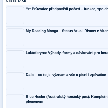
CTETE TAKE
Yr: Průvodce předpovědí počasí – funkce, spolehl
My Reading Manga – Status Atual, Riscos e Alte
Laktoferyna: Výhody, formy a dávkování pro imun
Dalie – co to je, význam a vše o písni i zpěvačce
Blue Heeler (Australský honácký pes): Kompletn
plemenem