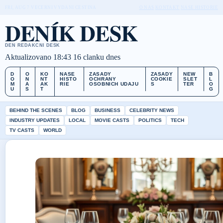
FRI, AUG 7
VECERNI VYDANI
CESTINA
O NAS
KONTAKT
NASE HISTORIE
DENÍK DESK
DEN REDAKCNI DESK
Aktualizovano 18:43
16 clanku dnes
D
O
KO
NASE
ZASADY
ZASADY
NEW
B
O
N
NT
HISTO
OCHRANY
COOKIE
SLET
L
M
A
AK
RIE
OSOBNICH UDAJU
S
TER
O
U
S
T
G
BEHIND THE SCENES
BLOG
BUSINESS
CELEBRITY NEWS
INDUSTRY UPDATES
LOCAL
MOVIE CASTS
POLITICS
TECH
TV CASTS
WORLD