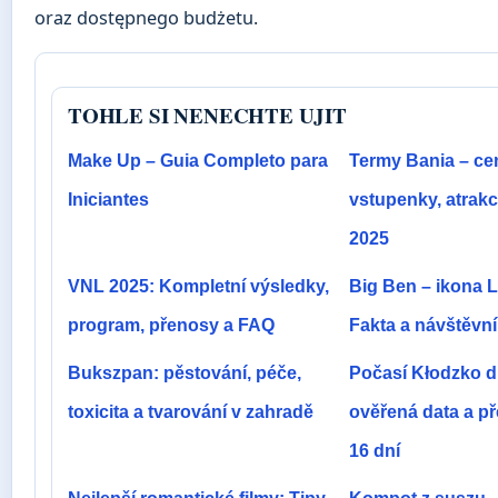
oraz dostępnego budżetu.
TOHLE SI NENECHTE UJIT
Make Up – Guia Completo para
Termy Bania – ce
Iniciantes
vstupenky, atrakc
2025
VNL 2025: Kompletní výsledky,
Big Ben – ikona 
program, přenosy a FAQ
Fakta a návštěvní
Bukszpan: pěstování, péče,
Počasí Kłodzko d
toxicita a tvarování v zahradě
ověřená data a p
16 dní