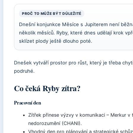
PROČ TO MŮŽE BÝT DŮLEŽITÉ
Dnešní konjunkce Měsíce s Jupiterem není běžn
několik měsíců. Ryby, které dnes udělají krok vp
sklízet plody ještě dlouho poté.
Dnešek vytváří prostor pro růst, který je třeba chyt
podruhé.
Co čeká Ryby zítra?
Pracovní den
Zítřek přinese výzvy v komunikaci – Merkur v tr
nedorozumění (CHANI).
Vhodný den pro plánování a strategické schůzk