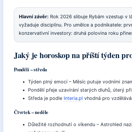
Hlavní závěr:
Rok 2026 slibuje Rybám vzestup v lásc
vyžaduje disciplínu. Pro umělce a podnikatele: prv
konzervativní investory: druhá polovina roku přines
Jaký je horoskop na příští týden pr
Pondělí – středa
Týden plný emocí – Měsíc putuje vodními zname
Pondělí přeje uzavírání starých dluhů, úterý p
Středa je podle
Interia.pl
vhodná pro vzděláván
Čtvrtek – neděle
Důležité rozhodnutí o víkendu – Astrohled naz