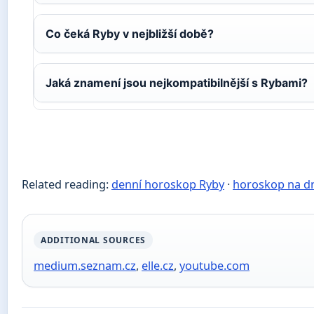
Co čeká Ryby v nejbližší době?
Jaká znamení jsou nejkompatibilnější s Rybami?
Related reading:
denní horoskop Ryby
·
horoskop na dn
ADDITIONAL SOURCES
medium.seznam.cz
,
elle.cz
,
youtube.com