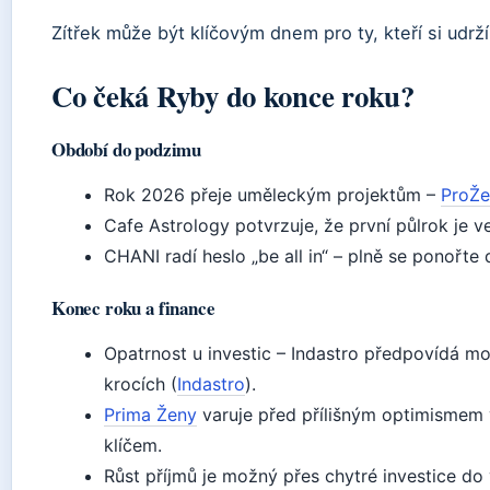
Zítřek může být klíčovým dnem pro ty, kteří si udrž
Co čeká Ryby do konce roku?
Období do podzimu
Rok 2026 přeje uměleckým projektům –
ProŽe
Cafe Astrology potvrzuje, že první půlrok je v
CHANI radí heslo „be all in“ – plně se ponořte
Konec roku a finance
Opatrnost u investic – Indastro předpovídá mož
krocích (
Indastro
).
Prima Ženy
varuje před přílišným optimismem 
klíčem.
Růst příjmů je možný přes chytré investice do 