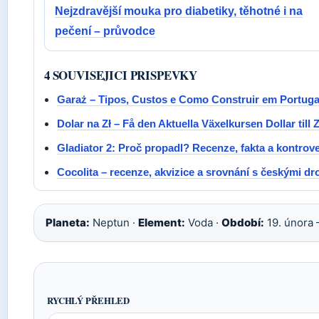
Nejzdravější mouka pro diabetiky, těhotné i na
pečení – průvodce
4 SOUVISEJICI PRISPEVKY
Garaż – Tipos, Custos e Como Construir em Portuga
Dolar na Zł – Få den Aktuella Växelkursen Dollar till 
Gladiator 2: Proč propadl? Recenze, fakta a kontrov
Cocolita – recenze, akvizice a srovnání s českými dr
Planeta:
Neptun ·
Element:
Voda ·
Období:
19. února 
RYCHLÝ PŘEHLED