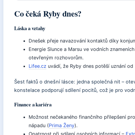
Co čeká Ryby dnes?
Láska a vztahy
Dnešek přeje navazování kontaktů díky konjun
Energie Slunce a Marsu ve vodních znameních po
otevřeným rozhovorům.
Lifee.cz
uvádí, že Ryby dnes potěší uznání od 
Šest faktů o dnešní lásce: jedna společná nit – ote
konstelace podporují sdílení pocitů, což je pro vod
Finance a kariéra
Možnost nečekaného finančního přilepšení pros
nápadu (
Prima Ženy
).
Opatrnost při sdílení osobních informací –
Extr