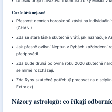
Dnešek přeje navazování kontaktů díky Měsíci v ko
Co zůstává nejasné
Přesnost denních horoskopů závisí na individuál
(CHANI).
Zda se stará láska skutečně vrátí, jak naznačuje 
Jak přesně ovlivní Neptun v Rybách každodenní roz
předpovědi.
Zda bude druhá polovina roku 2026 skutečně nár
se mírně rozcházejí.
Zda Ryby skutečně potřebují pracovat na disciplíně
Extra.cz).
Názory astrologů: co říkají odborníc