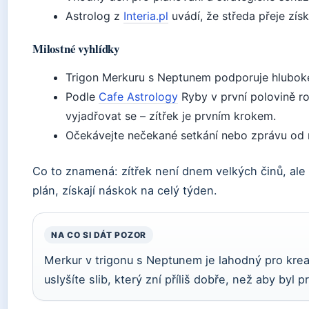
Astrolog z
Interia.pl
uvádí, že středa přeje zís
Milostné vyhlídky
Trigon Merkuru s Neptunem podporuje hlubok
Podle
Cafe Astrology
Ryby v první polovině ro
vyjadřovat se – zítřek je prvním krokem.
Očekávejte nečekané setkání nebo zprávu od 
Co to znamená: zítřek není dnem velkých činů, ale p
plán, získají náskok na celý týden.
NA CO SI DÁT POZOR
Merkur v trigonu s Neptunem je lahodný pro kreati
uslyšíte slib, který zní příliš dobře, než aby byl