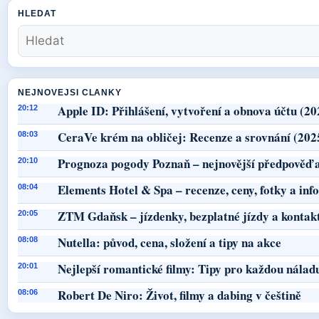
HLEDAT
NEJNOVEJSI CLANKY
Apple ID: Přihlášení, vytvoření a obnova účtu (20
20:12
CeraVe krém na obličej: Recenze a srovnání (202
08:03
Prognoza pogody Poznaň – nejnovější předpověď a
20:10
Elements Hotel & Spa – recenze, ceny, fotky a in
08:04
ZTM Gdaňsk – jízdenky, bezplatné jízdy a kontak
20:05
Nutella: původ, cena, složení a tipy na akce
08:08
Nejlepší romantické filmy: Tipy pro každou nálad
20:01
Robert De Niro: Život, filmy a dabing v češtině
08:06