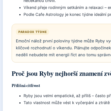
nečekanou chvíli.
Víkend přeje rodinným setkáním a relaxaci – e
Podle Cafe Astrology je konec týdne ideální p
PARADOX TÝDNE
Emoční nálož první poloviny týdne může Ryby vyče
klíčové rozhodnutí o víkendu. Plánujte odpočinek u
neděli nebudete mít energii říct ano tomu správ
Proč jsou Ryby nejhorší znamení z
Přílišná citlivost
Ryby jsou velmi empatické, až příliš – často p
Tato vlastnost může vést k vyčerpání a ztrátě v