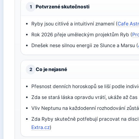
Potvrzené skutečnosti
1
Ryby jsou citlivé a intuitivní znamení (
Cafe Ast
Rok 2026 přeje uměleckým projektům Ryb (
Pr
Dnešek nese silnou energii ze Slunce a Marsu (
Co je nejasné
2
Přesnost denních horoskopů se liší podle indiv
Zda se stará láska opravdu vrátí, ukáže až čas 
Vliv Neptunu na každodenní rozhodování zůstá
Zda Ryby skutečně potřebují pracovat na discip
Extra.cz
)