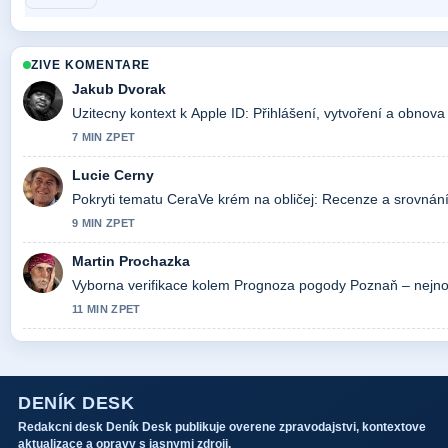
ZIVE KOMENTARE
Jakub Dvorak
Uzitecny kontext k Apple ID: Přihlášení, vytvoření a obnova
7 MIN ZPET
Lucie Cerny
Pokryti tematu CeraVe krém na obličej: Recenze a srovnání.
9 MIN ZPET
Martin Prochazka
Vyborna verifikace kolem Prognoza pogody Poznaň – nejnově
11 MIN ZPET
DENÍK DESK
Redakcni desk Deník Desk publikuje overene zpravodajstvi, kontextove
aktualizace a opravy s jasnymi zdroji.