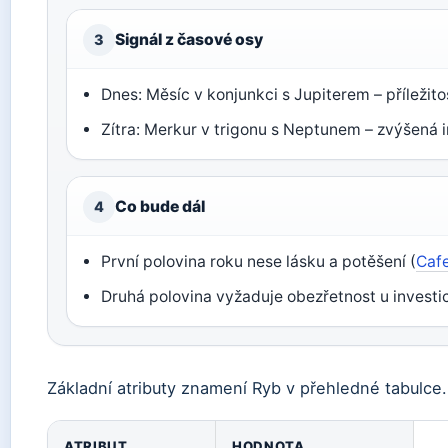
Signál z časové osy
3
Dnes: Měsíc v konjunkci s Jupiterem – příležito
Zítra: Merkur v trigonu s Neptunem – zvýšená i
Co bude dál
4
První polovina roku nese lásku a potěšení (
Caf
Druhá polovina vyžaduje obezřetnost u investic
Základní atributy znamení Ryb v přehledné tabulce.
ATRIBUT
HODNOTA