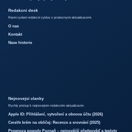
Redakcni desk
Ranni vydani redakcni cyklus s prubeznymi aktualizacemi.
O nas
Kontakt
Nase historie
Nejnovejsi clanky
Rychly pristup k nejnovejsim redakcnim aktualizacim.
Apple ID: Přihlášení, vytvoření a obnova účtu (2026)
CeraVe krém na obličej: Recenze a srovnání (2025)
Prognoza pogody Poznaň – nejnovější předpověď a teploty