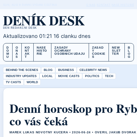
SUN, AUG 9
RANNI VYDANI
CESTINA
O NAS
KONTAKT
NASE HISTORIE
DENÍK DESK
DEN REDAKCNI DESK
Aktualizovano 01:21
16 clanku dnes
D
O
KO
NASE
ZASADY
ZASAD
NEW
B
O
N
NT
HISTO
OCHRANY
Y
SLET
L
M
A
AK
RIE
OSOBNICH UDAJU
COOKIE
TER
O
U
S
T
S
G
BEHIND THE SCENES
BLOG
BUSINESS
CELEBRITY NEWS
INDUSTRY UPDATES
LOCAL
MOVIE CASTS
POLITICS
TECH
TV CASTS
WORLD
Denní horoskop pro Ryby
co vás čeká
MAREK LUKAS NOVOTNY KUCERA • 2026-06-24 • OVERIL JAKUB DVORAK