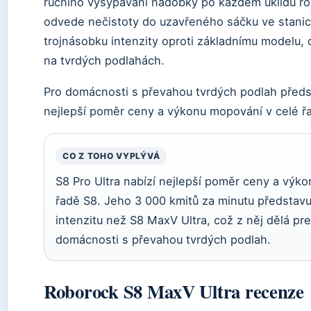
ručního vysypávání nádobky po každém úklidu ro
odvede nečistoty do uzavřeného sáčku ve stanic
trojnásobku intenzity oproti základnímu modelu,
na tvrdých podlahách.
Pro domácnosti s převahou tvrdých podlah předst
nejlepší poměr ceny a výkonu mopování v celé ř
CO Z TOHO VYPLÝVÁ
S8 Pro Ultra nabízí nejlepší poměr ceny a výk
řadě S8. Jeho 3 000 kmitů za minutu představu
intenzitu než S8 MaxV Ultra, což z něj dělá pr
domácnosti s převahou tvrdých podlah.
Roborock S8 MaxV Ultra recenze