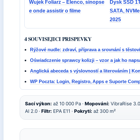
Wujek Foliarz – Elenco, sinopse
Dysk SSD 1T
e onde assistir o filme
SATA, NVMe 
2025
4 SOUVISEJICI PRISPEVKY
Rýžové nudle: zdraví, příprava a srovnání s těstov
Oświadczenie sprawcy kolizji – vzor a jak ho naps
Anglická abeceda s výslovností a literováním | K
WP Poczta: Login, Registro, Apps e Suporte Comp
Sací výkon:
až 10 000 Pa ·
Mopování:
VibraRise 3.0
AI 2.0 ·
Filtr:
EPA E11 ·
Pokrytí:
až 300 m²