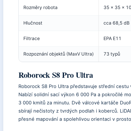
Rozměry robota
35 × 35 × 1
Hlučnost
cca 68,5 dB
Filtrace
EPA E11
Rozpoznání objektů (MaxV Ultra)
73 typů
Roborock S8 Pro Ultra
Roborock S8 Pro Ultra představuje střední cestu
Nabízí solidní sací výkon 6 000 Pa a pokročilé m
3 000 kmitů za minutu. Dvě válcové kartáče DuoR
sbírají nečistoty z tvrdých podlah i koberců. LiDA
přesné mapování a spolehlivou orientaci v prosto