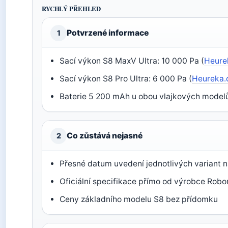
RYCHLÝ PŘEHLED
Potvrzené informace
1
Sací výkon S8 MaxV Ultra: 10 000 Pa (
Heure
Sací výkon S8 Pro Ultra: 6 000 Pa (
Heureka.
Baterie 5 200 mAh u obou vlajkových modelů
Co zůstává nejasné
2
Přesné datum uvedení jednotlivých variant n
Oficiální specifikace přímo od výrobce Robo
Ceny základního modelu S8 bez přídomku