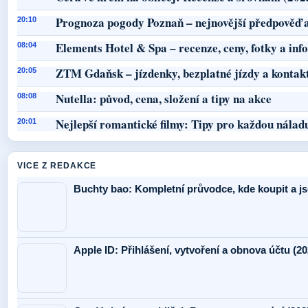
Prognoza pogody Poznaň – nejnovější předpověď a
20:10
Elements Hotel & Spa – recenze, ceny, fotky a in
08:04
ZTM Gdaňsk – jízdenky, bezplatné jízdy a kontak
20:05
Nutella: původ, cena, složení a tipy na akce
08:08
Nejlepší romantické filmy: Tipy pro každou nálad
20:01
VICE Z REDAKCE
Buchty bao: Kompletní průvodce, kde koupit a j
Apple ID: Přihlášení, vytvoření a obnova účtu (20