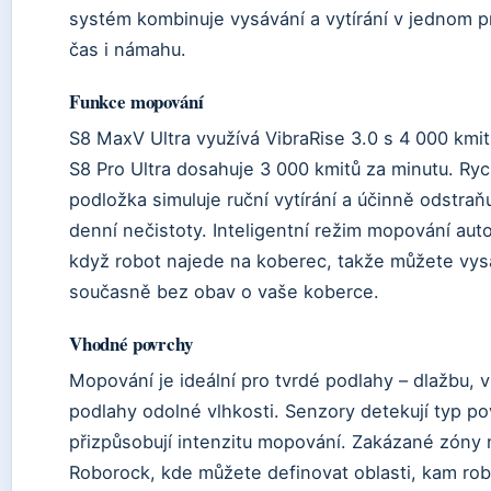
systém kombinuje vysávání a vytírání v jednom p
čas i námahu.
Funkce mopování
S8 MaxV Ultra využívá VibraRise 3.0 s 4 000 kmit
S8 Pro Ultra dosahuje 3 000 kmitů za minutu. Ryc
podložka simuluje ruční vytírání a účinně odstraň
denní nečistoty. Inteligentní režim mopování au
když robot najede na koberec, takže můžete vysá
současně bez obav o vaše koberce.
Vhodné povrchy
Mopování je ideální pro tvrdé podlahy – dlažbu, v
podlahy odolné vlhkosti. Senzory detekují typ p
přizpůsobují intenzitu mopování. Zakázané zóny n
Roborock, kde můžete definovat oblasti, kam rob