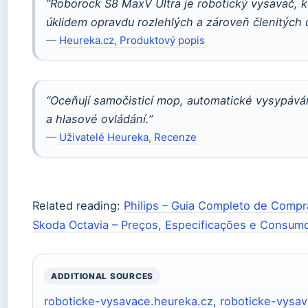
“Roborock S8 MaxV Ultra je robotický vysavač, kt
úklidem opravdu rozlehlých a zároveň členitých 
—
Heureka.cz, Produktový popis
“Oceňují samočisticí mop, automatické vysypáván
a hlasové ovládání.”
—
Uživatelé Heureka, Recenze
Related reading:
Philips – Guia Completo de Compr
Skoda Octavia – Preços, Especificações e Consum
ADDITIONAL SOURCES
roboticke-vysavace.heureka.cz
,
roboticke-vysav