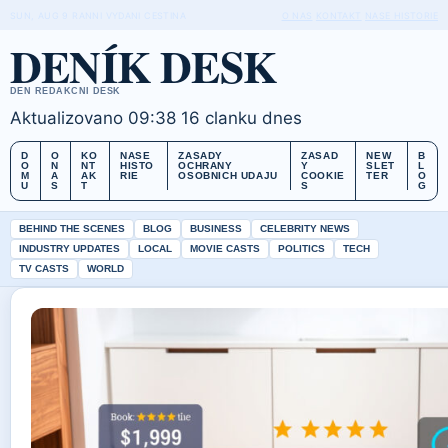
SUN, AUG 9
RANNI VYDANI
CESTINA
O NAS
KONTAKT
NASE HISTORIE
DENÍK DESK
DEN REDAKCNI DESK
Aktualizovano 09:38
16 clanku dnes
D
O
KO
NASE
ZASADY
ZASAD
NEW
B
O
N
NT
HISTO
OCHRANY
Y
SLET
L
M
A
AK
RIE
OSOBNICH UDAJU
COOKIE
TER
O
U
S
T
S
G
BEHIND THE SCENES
BLOG
BUSINESS
CELEBRITY NEWS
INDUSTRY UPDATES
LOCAL
MOVIE CASTS
POLITICS
TECH
TV CASTS
WORLD