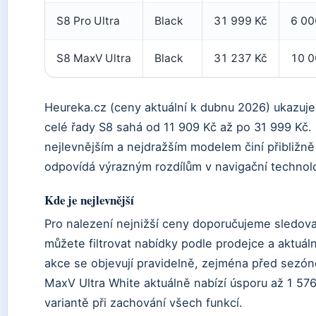
S8 Pro Ultra
Black
31 999 Kč
6 00
S8 MaxV Ultra
Black
31 237 Kč
10 0
Heureka.cz (ceny aktuální k dubnu 2026) ukazuje
celé řady S8 sahá od 11 909 Kč až po 31 999 Kč. 
nejlevnějším a nejdražším modelem činí přibližně
odpovídá výrazným rozdílům v navigační technolo
Kde je nejlevnější
Pro nalezení nejnižší ceny doporučujeme sledov
můžete filtrovat nabídky podle prodejce a aktuál
akce se objevují pravidelně, zejména před sezóno
MaxV Ultra White aktuálně nabízí úsporu až 1 576
variantě při zachování všech funkcí.