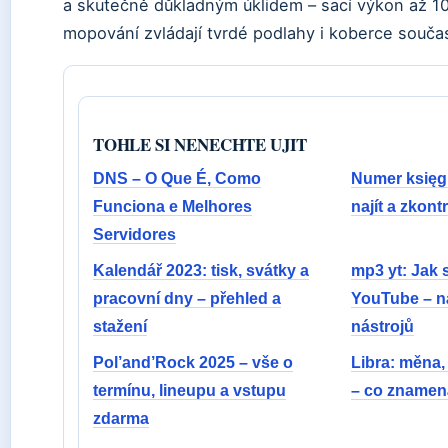
a skutečně důkladným úklidem – sací výkon až 10 
mopování zvládají tvrdé podlahy i koberce souča
TOHLE SI NENECHTE UJIT
DNS – O Que É, Como
Numer księgi
Funciona e Melhores
najít a zkon
Servidores
Kalendář 2023: tisk, svátky a
mp3 yt: Jak 
pracovní dny – přehled a
YouTube – n
stažení
nástrojů
Pol’and’Rock 2025 – vše o
Libra: měna,
termínu, lineupu a vstupu
– co znamen
zdarma