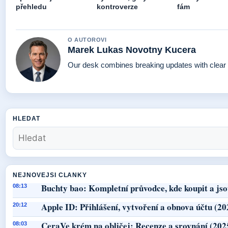
přehledu
kontroverze
fám
O AUTOROVI
Marek Lukas Novotny Kucera
Our desk combines breaking updates with clear a
HLEDAT
NEJNOVEJSI CLANKY
Buchty bao: Kompletní průvodce, kde koupit a jso
08:13
Apple ID: Přihlášení, vytvoření a obnova účtu (20
20:12
CeraVe krém na obličej: Recenze a srovnání (202
08:03