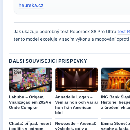
heureka.cz
Jak ukazuje podrobný test Roborock S8 Pro Ultra
test 
tento model exceluje v sacím výkonu a mopování oprot
DALSI SOUVISEJICI PRISPEVKY
Labubu – Origem,
Annadelle Logan –
ING Bank Śląsk
Viralização em 2024 e
Vem är hon och var är
Historie, bezp
Onde Comprar
hon från American
a úročení vkla
Idol
Chada: případ, resort
Newcastle – Arsenal:
Emma Stone: z
i politik v jednom
výsledek, góly a
vztahy a fakta