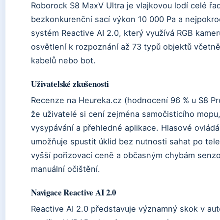
Roborock S8 MaxV Ultra je vlajkovou lodí celé řad
bezkonkurenční sací výkon 10 000 Pa a nejpokroč
systém Reactive AI 2.0, který využívá RGB kameru
osvětlení k rozpoznání až 73 typů objektů včetn
kabelů nebo bot.
Uživatelské zkušenosti
Recenze na Heureka.cz (hodnocení 96 % u S8 Pro 
že uživatelé si cení zejména samočisticího mopu
vysypávání a přehledné aplikace. Hlasové ovládán
umožňuje spustit úklid bez nutnosti sahat po tele
vyšší pořizovací ceně a občasným chybám senzo
manuální očištění.
Navigace Reactive AI 2.0
Reactive AI 2.0 představuje významný skok v au