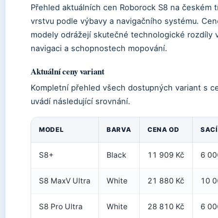
Přehled aktuálních cen Roborock S8 na českém t
vrstvu podle výbavy a navigačního systému. Cen
modely odrážejí skutečné technologické rozdíly 
navigaci a schopnostech mopování.
Aktuální ceny variant
Kompletní přehled všech dostupných variant s 
uvádí následující srovnání.
MODEL
BARVA
CENA OD
SAC
S8+
Black
11 909 Kč
6 00
S8 MaxV Ultra
White
21 880 Kč
10 0
S8 Pro Ultra
White
28 810 Kč
6 00