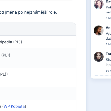
Da
Pok
 od jména po nejznámější role.
nál
6 M
An
Vyb
dab
kipedia (PL))
8 M
To
 (PL))
Skv
lep
10 
(PL))
 (
WP Kobieta
)