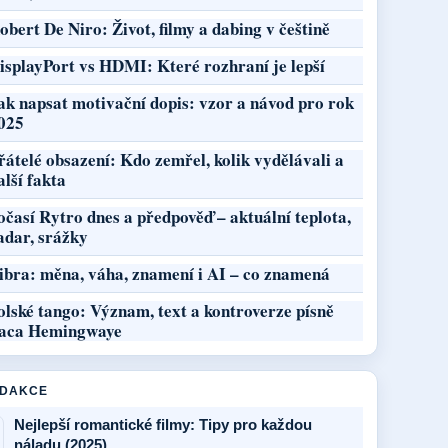
obert De Niro: Život, filmy a dabing v češtině
isplayPort vs HDMI: Které rozhraní je lepší
ak napsat motivační dopis: vzor a návod pro rok
025
řátelé obsazení: Kdo zemřel, kolik vydělávali a
alší fakta
očasí Rytro dnes a předpověď – aktuální teplota,
adar, srážky
ibra: měna, váha, znamení i AI – co znamená
olské tango: Význam, text a kontroverze písně
aca Hemingwaye
EDAKCE
Nejlepší romantické filmy: Tipy pro každou
náladu (2025)