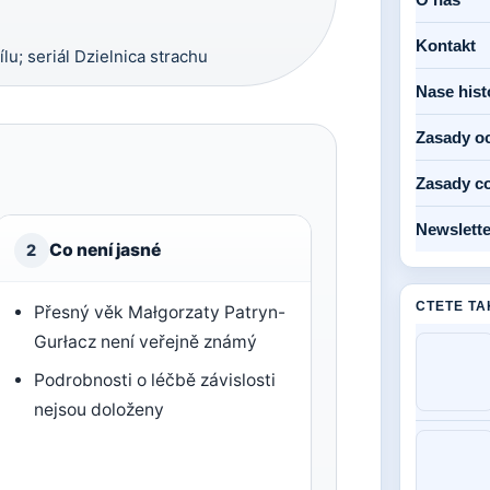
Kontakt
lu; seriál Dzielnica strachu
Nase hist
Zasady o
Zasady c
Newslette
Co není jasné
2
CTETE TA
Přesný věk Małgorzaty Patryn-
Gurłacz není veřejně známý
Podrobnosti o léčbě závislosti
nejsou doloženy