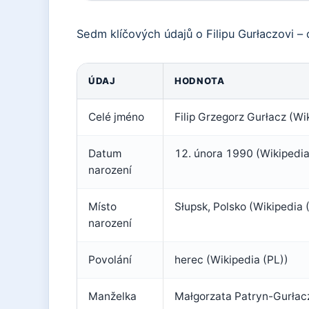
Sedm klíčových údajů o Filipu Gurłaczovi –
ÚDAJ
HODNOTA
Celé jméno
Filip Grzegorz Gurłacz (Wi
Datum
12. února 1990 (Wikipedia
narození
Místo
Słupsk, Polsko (Wikipedia 
narození
Povolání
herec (Wikipedia (PL))
Manželka
Małgorzata Patryn-Gurłacz