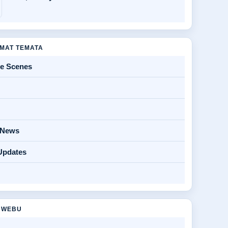
MAT TEMATA
he Scenes
y News
Updates
 WEBU