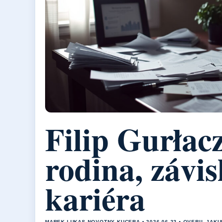
Filip Gurłacz
rodina, závis
kariéra
MAREK LUKAS NOVOTNY KUCERA • 2026-06-22 • OVERIL JAK