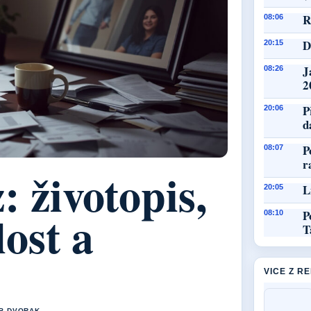
R
08:06
D
20:15
J
08:26
2
P
20:06
d
P
08:07
r
: životopis,
L
20:05
lost a
P
08:10
T
VICE Z R
UB DVORAK