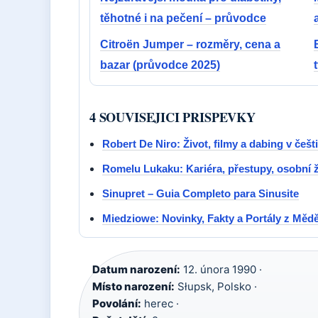
těhotné i na pečení – průvodce
Citroën Jumper – rozměry, cena a
bazar (průvodce 2025)
4 SOUVISEJICI PRISPEVKY
Robert De Niro: Život, filmy a dabing v češt
Romelu Lukaku: Kariéra, přestupy, osobní ž
Sinupret – Guia Completo para Sinusite
Miedziowe: Novinky, Fakty a Portály z Mě
Datum narození:
12. února 1990 ·
Místo narození:
Słupsk, Polsko ·
Povolání:
herec ·