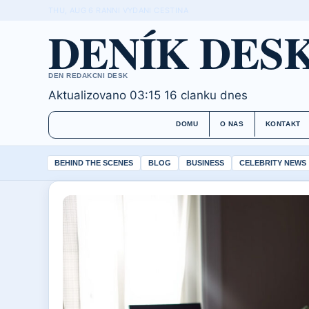
THU, AUG 6
RANNI VYDANI
CESTINA
DENÍK DES
DEN REDAKCNI DESK
Aktualizovano 03:15
16 clanku dnes
DOMU
O NAS
KONTAKT
BEHIND THE SCENES
BLOG
BUSINESS
CELEBRITY NEWS