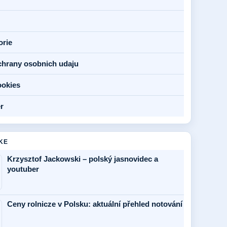
orie
chrany osobnich udaju
ookies
r
KE
Krzysztof Jackowski – polský jasnovidec a
youtuber
Ceny rolnicze v Polsku: aktuální přehled notování