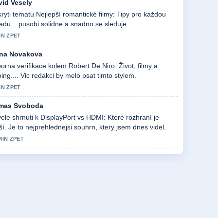
vid Vesely
ryti tematu Nejlepší romantické filmy: Tipy pro každou
adu... pusobi solidne a snadno se sleduje.
IN ZPET
na Novakova
orna verifikace kolem Robert De Niro: Život, filmy a
ing.... Vic redakci by melo psat timto stylem.
IN ZPET
mas Svoboda
ele shrnuti k DisplayPort vs HDMI: Které rozhraní je
ší. Je to nejprehlednejsi souhrn, ktery jsem dnes videl.
MIN ZPET