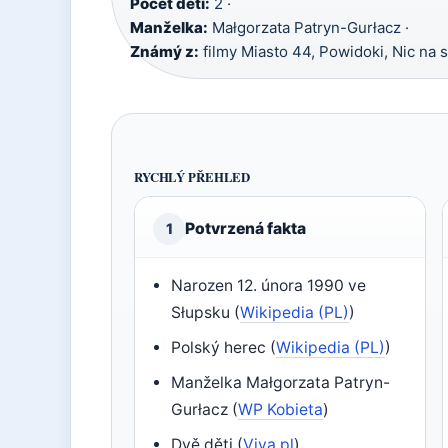
Počet dětí:
2 ·
Manželka:
Małgorzata Patryn-Gurłacz ·
Známý z:
filmy Miasto 44, Powidoki, Nic na sí
RYCHLÝ PŘEHLED
Potvrzená fakta
1
Narozen 12. února 1990 ve
Słupsku (
Wikipedia (PL)
)
Polský herec (
Wikipedia (PL)
)
Manželka Małgorzata Patryn-
Gurłacz (
WP Kobieta
)
Dvě děti (
Viva.pl
)