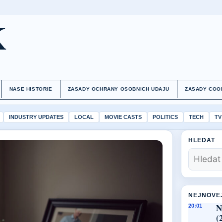
K
NASE HISTORIE
ZASADY OCHRANY OSOBNICH UDAJU
ZASADY COO
INDUSTRY UPDATES
LOCAL
MOVIE CASTS
POLITICS
TECH
TV
HLEDAT
NEJNOVE
N
20:01
(