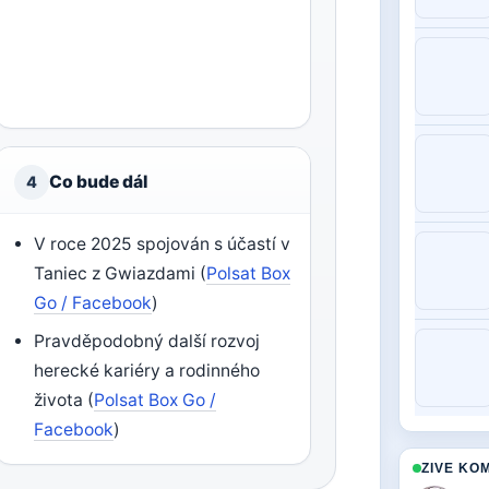
Co bude dál
4
V roce 2025 spojován s účastí v
Taniec z Gwiazdami (
Polsat Box
Go / Facebook
)
Pravděpodobný další rozvoj
herecké kariéry a rodinného
života (
Polsat Box Go /
Facebook
)
ZIVE KO