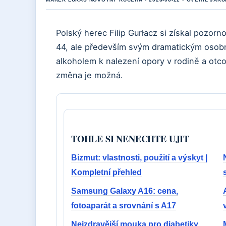
Polský herec Filip Gurłacz si získal pozorn
44, ale především svým dramatickým osobn
alkoholem k nalezení opory v rodině a otc
změna je možná.
TOHLE SI NENECHTE UJIT
Bizmut: vlastnosti, použití a výskyt |
Kompletní přehled
Samsung Galaxy A16: cena,
fotoaparát a srovnání s A17
Nejzdravější mouka pro diabetiky,