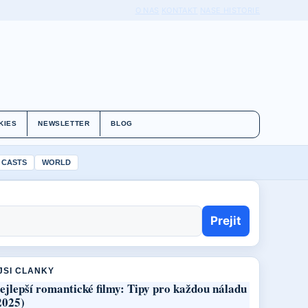
O NAS
KONTAKT
NASE HISTORIE
KIES
NEWSLETTER
BLOG
 CASTS
WORLD
Prejit
JSI CLANKY
ejlepší romantické filmy: Tipy pro každou náladu
2025)