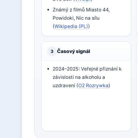
Známý z filmů Miasto 44,
Powidoki, Nic na sílu
(
Wikipedia (PL)
)
Časový signál
3
2024–2025: Veřejné přiznání k
závislosti na alkoholu a
uzdravení (
O2 Rozrywka
)