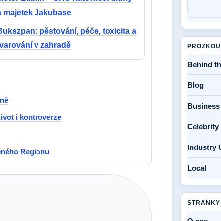
a majetek Jakubase
Bukszpan: pěstování, péče, toxicita a
tvarování v zahradě
PROZKOU
Behind t
Blog
ině
Business
ivot i kontroverze
Celebrit
Industry 
děného Regionu
Local
STRANKY
O nas