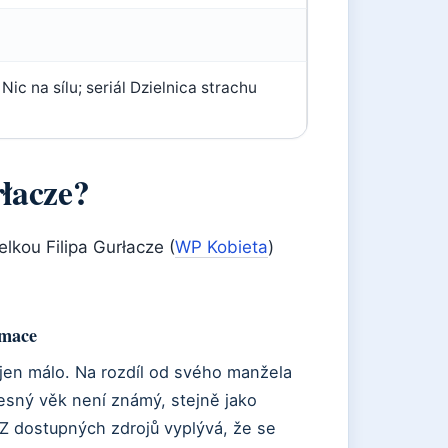
Nic na sílu; seriál Dzielnica strachu
rłacze?
lkou Filipa Gurłacze (
WP Kobieta
)
rmace
 jen málo. Na rozdíl od svého manžela
řesný věk není známý, stejně jako
 Z dostupných zdrojů vyplývá, že se