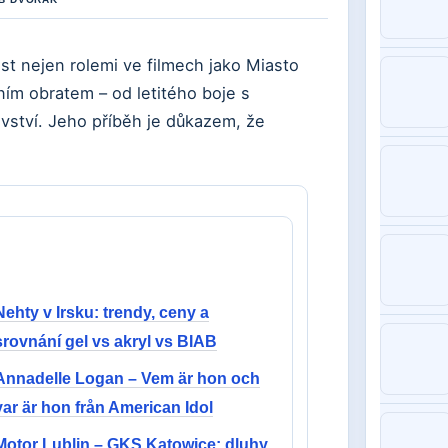
ost nejen rolemi ve filmech jako Miasto
ím obratem – od letitého boje s
ovství. Jeho příběh je důkazem, že
Nehty v Irsku: trendy, ceny a
srovnání gel vs akryl vs BIAB
Annadelle Logan – Vem är hon och
var är hon från American Idol
Motor Lublin – GKS Katowice: dluhy