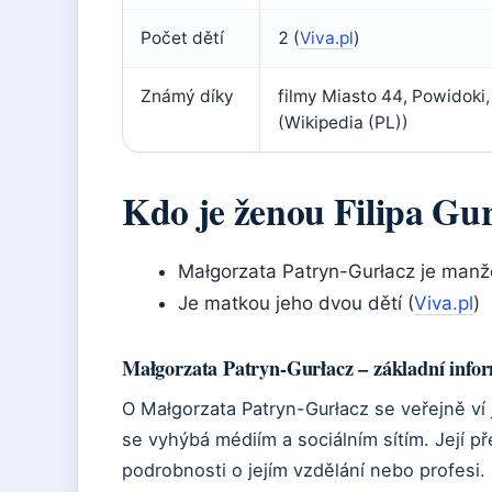
Počet dětí
2 (
Viva.pl
)
Známý díky
filmy Miasto 44, Powidoki, 
(Wikipedia (PL))
Kdo je ženou Filipa Gu
Małgorzata Patryn-Gurłacz je manže
Je matkou jeho dvou dětí (
Viva.pl
)
Małgorzata Patryn-Gurłacz – základní info
O Małgorzata Patryn-Gurłacz se veřejně ví
se vyhýbá médiím a sociálním sítím. Její p
podrobnosti o jejím vzdělání nebo profesi.