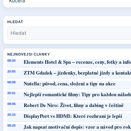
HLEDAT
NEJNOVEJSI CLANKY
Elements Hotel & Spa – recenze, ceny, fotky a in
08:04
ZTM Gdaňsk – jízdenky, bezplatné jízdy a kontak
20:05
Nutella: původ, cena, složení a tipy na akce
08:08
Nejlepší romantické filmy: Tipy pro každou nálad
20:01
Robert De Niro: Život, filmy a dabing v češtině
08:06
DisplayPort vs HDMI: Které rozhraní je lepší
20:15
Jak napsat motivační dopis: vzor a návod pro ro
08:26