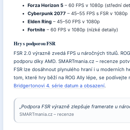
Forza Horizon 5
– 60 FPS v 1080p (střední det
Cyberpunk 2077
– 45–55 FPS s FSR v 1080p
Elden Ring
– 45–50 FPS v 1080p
Fortnite
– 60 FPS v 1080p (nízké detaily)
Hry s podporou FSR
FSR 2.0 výrazně zvedá FPS u náročných titulů. ROG 
podporu díky AMD. SMARTmania.cz – recenze potvrzu
FSR lze dosáhnout plynulého hraní i u moderních he
tom, které hry běží na ROG Ally lépe, se podívejt
Bridgertonovi 4. série datum a obsazení
.
„Podpora FSR výrazně zlepšuje framerate u náro
SMARTmania.cz – recenze