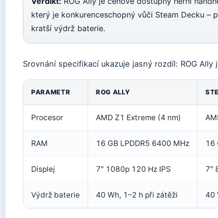
Verdikt:
ROG Ally je cenově dostupný herní handh
který je konkurenceschopný vůči Steam Decku – 
kratší výdrž baterie.
Srovnání specifikací ukazuje jasný rozdíl: ROG Ally 
PARAMETR
ROG ALLY
ST
Procesor
AMD Z1 Extreme (4 nm)
AMD
RAM
16 GB LPDDR5 6400 MHz
16
Displej
7″ 1080p 120 Hz IPS
7″ 
Výdrž baterie
40 Wh, 1–2 h při zátěži
40 