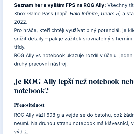
Seznam her s vyšším FPS na ROG Ally:
Všechny tit
Xbox Game Pass (např.
Halo Infinite
,
Gears 5
) a st
2022.
Pro hráče, kteří chtějí využívat plný potenciál, je 
snížit detaily – pak je zážitek srovnatelný s hern
třídy.
ROG Ally vs notebook ukazuje rozdíl v účelu: jeden 
druhý pracovní nástroj.
Je ROG Ally lepší než notebook neb
notebook?
Přenositelnost
ROG Ally váží 608 g a vejde se do batohu, což žád
neumí. Na druhou stranu notebook má klávesnici, vět
výdrž.