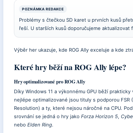
POZNÁMKA REDAKCE
Problémy s čtečkou SD karet u prvních kusů přetrv
řeší. U starších kusů doporučujeme aktualizovat 
Výběr her ukazuje, kde ROG Ally exceluje a kde ztr
Které hry běží na ROG Ally lépe?
Hry optimalizované pro ROG Ally
Díky Windows 11 a výkonnému GPU běží prakticky v
nejlépe optimalizované jsou tituly s podporou FSR 
Resolution) a ty, které nejsou náročné na CPU. Podl
srovnání se jedná o hry jako
Forza Horizon 5
,
Cybe
nebo
Elden Ring
.