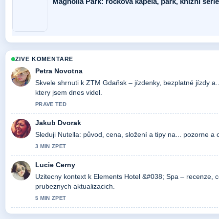
Magnolia Park: rocková kapela, park, knižní séri
ZIVE KOMENTARE
Petra Novotna
Skvele shrnuti k ZTM Gdaňsk – jízdenky, bezplatné jízdy a..
ktery jsem dnes videl.
PRAVE TED
Jakub Dvorak
Sleduji Nutella: původ, cena, složení a tipy na... pozorne a
3 MIN ZPET
Lucie Cerny
Uzitecny kontext k Elements Hotel &#038; Spa – recenze, ce
prubeznych aktualizacich.
5 MIN ZPET