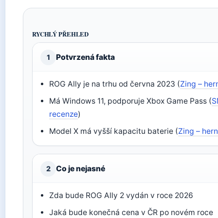
RYCHLÝ PŘEHLED
Potvrzená fakta
1
ROG Ally je na trhu od června 2023 (
Zing – her
Má Windows 11, podporuje Xbox Game Pass (
S
recenze
)
Model X má vyšší kapacitu baterie (
Zing – hern
Co je nejasné
2
Zda bude ROG Ally 2 vydán v roce 2026
Jaká bude konečná cena v ČR po novém roce