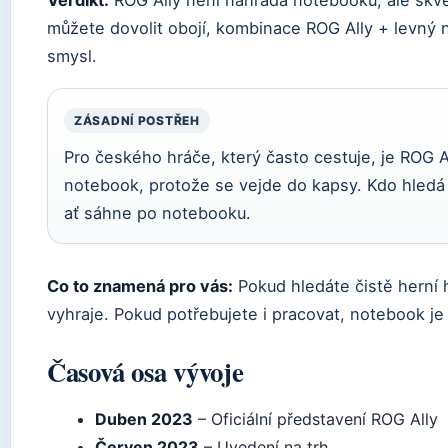
Verdikt:
ROG Ally není náhrada notebooku, ale skvě
můžete dovolit obojí, kombinace ROG Ally + levný 
smysl.
ZÁSADNÍ POSTŘEH
Pro českého hráče, který často cestuje, je ROG A
notebook, protože se vejde do kapsy. Kdo hledá u
ať sáhne po notebooku.
Co to znamená pro vás:
Pokud hledáte čistě herní 
vyhraje. Pokud potřebujete i pracovat, notebook je
Časová osa vývoje
Duben 2023
– Oficiální představení ROG Ally
Červen 2023
– Uvedení na trh