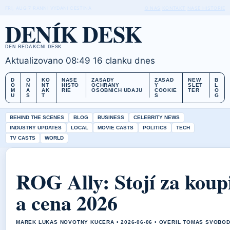
FRI, AUG 7
RANNI VYDANI
CESTINA
O NAS
KONTAKT
NASE HISTORIE
DENÍK DESK
DEN REDAKCNI DESK
Aktualizovano 08:49
16 clanku dnes
D
O
KO
NASE
ZASADY
ZASAD
NEW
B
O
N
NT
HISTO
OCHRANY
Y
SLET
L
M
A
AK
RIE
OSOBNICH UDAJU
COOKIE
TER
O
U
S
T
S
G
BEHIND THE SCENES
BLOG
BUSINESS
CELEBRITY NEWS
INDUSTRY UPDATES
LOCAL
MOVIE CASTS
POLITICS
TECH
TV CASTS
WORLD
ROG Ally: Stojí za koup
a cena 2026
MAREK LUKAS NOVOTNY KUCERA • 2026-06-06 • OVERIL TOMAS SVOBO