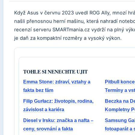
Když Asus v červnu 2023 uvedl ROG Ally, mnozí hrá
našli přenosnou herní mašinu, která nahradí noteb
recenzí serveru SMARTmania.cz vydrží na plný výk
je daň za kompaktní rozměry a vysoký výkon.
TOHLE SI NENECHTE UJIT
Emma Stone: zdraví, vztahy a
Pitbull konce
fakta bez fám
Termíny a vs
Filip Gurłacz: životopis, rodina,
Beczka na D
závislost a kariéra
Kompletny P
Diesel v Irsku: značka a nafta –
Samsung Gal
ceny, srovnání a fakta
fotoaparát a 