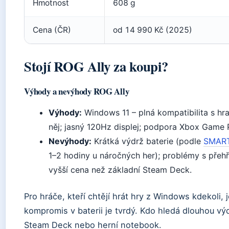
Hmotnost
608 g
Cena (ČR)
od 14 990 Kč (2025)
Stojí ROG Ally za koupi?
Výhody a nevýhody ROG Ally
Výhody:
Windows 11 – plná kompatibilita s h
něj; jasný 120Hz displej; podpora Xbox Game 
Nevýhody:
Krátká výdrž baterie (podle
SMART
1–2 hodiny u náročných her); problémy s přehř
vyšší cena než základní Steam Deck.
Pro hráče, kteří chtějí hrát hry z Windows kdekoli, 
kompromis v baterii je tvrdý. Kdo hledá dlouhou výd
Steam Deck nebo herní notebook.