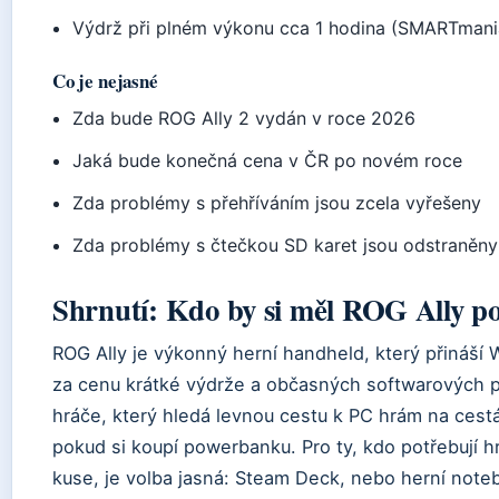
Výdrž při plném výkonu cca 1 hodina (SMARTmani
Co je nejasné
Zda bude ROG Ally 2 vydán v roce 2026
Jaká bude konečná cena v ČR po novém roce
Zda problémy s přehříváním jsou zcela vyřešeny
Zda problémy s čtečkou SD karet jsou odstraněny
Shrnutí: Kdo by si měl ROG Ally po
ROG Ally je výkonný herní handheld, který přináší 
za cenu krátké výdrže a občasných softwarových 
hráče, který hledá levnou cestu k PC hrám na cestá
pokud si koupí powerbanku. Pro ty, kdo potřebují h
kuse, je volba jasná: Steam Deck, nebo herní note