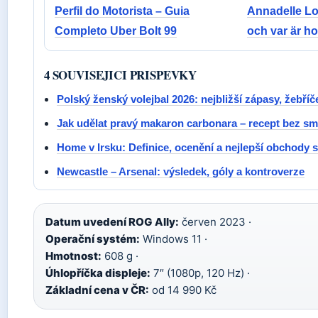
Perfil do Motorista – Guia
Annadelle Lo
Completo Uber Bolt 99
och var är ho
4 SOUVISEJICI PRISPEVKY
Polský ženský volejbal 2026: nejbližší zápasy, žebří
Jak udělat pravý makaron carbonara – recept bez s
Home v Irsku: Definice, ocenění a nejlepší obchody 
Newcastle – Arsenal: výsledek, góly a kontroverze
Datum uvedení ROG Ally:
červen 2023 ·
Operační systém:
Windows 11 ·
Hmotnost:
608 g ·
Úhlopříčka displeje:
7″ (1080p, 120 Hz) ·
Základní cena v ČR:
od 14 990 Kč