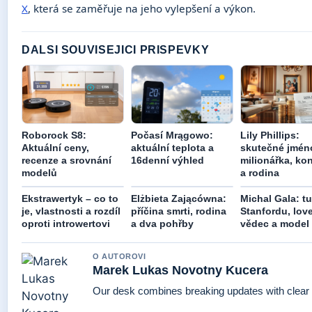
X
, která se zaměřuje na jeho vylepšení a výkon.
DALSI SOUVISEJICI PRISPEVKY
Roborock S8:
Počasí Mrągowo:
Lily Phillips:
Aktuální ceny,
aktuální teplota a
skutečné jmén
recenze a srovnání
16denní výhled
milionářka, ko
modelů
a rodina
Ekstrawertyk – co to
Elżbieta Zającówna:
Michal Gala: t
je, vlastnosti a rozdíl
příčina smrti, rodina
Stanfordu, lov
oproti introwertovi
a dva pohřby
vědec a model
O AUTOROVI
Marek Lukas Novotny Kucera
Our desk combines breaking updates with clear a