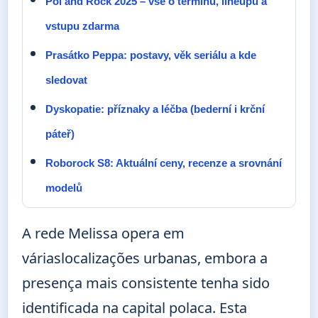
Pol’and’Rock 2025 – vše o termínu, lineupu a
vstupu zdarma
Prasátko Peppa: postavy, věk seriálu a kde
sledovat
Dyskopatie: příznaky a léčba (bederní i krční
páteř)
Roborock S8: Aktuální ceny, recenze a srovnání
modelů
A rede Melissa opera em
váriaslocalizações urbanas, embora a
presença mais consistente tenha sido
identificada na capital polaca. Esta