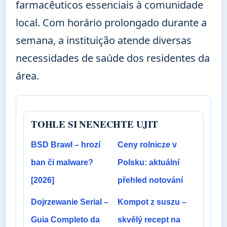
farmacêuticos essenciais à comunidade
local. Com horário prolongado durante a
semana, a instituição atende diversas
necessidades de saúde dos residentes da
área.
TOHLE SI NENECHTE UJIT
BSD Brawl – hrozí
Ceny rolnicze v
ban či malware?
Polsku: aktuální
[2026]
přehled notování
Dojrzewanie Serial –
Kompot z suszu –
Guia Completo da
skvělý recept na