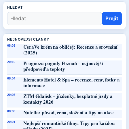
HLEDAT
Prejit
NEJNOVEJSI CLANKY
CeraVe krém na obličej: Recenze a srovnání
08:03
(2025)
Prognoza pogody Poznaň – nejnovější
20:10
předpověď a teploty
Elements Hotel & Spa – recenze, ceny, fotky a
08:04
informace
ZTM Gdaňsk – jízdenky, bezplatné jízdy a
20:05
kontakty 2026
Nutella: původ, cena, složení a tipy na akce
08:08
Nejlepší romantické filmy: Tipy pro každou
20:01
náladu (2025)