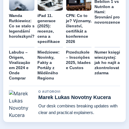
Bebilon 1 vs
Nutrilon a
Hami:
Wanda
iPad 11.
CPN: Co to
Srovnání pro
Rutkiewicz:
generace
je? Významy,
novorozence
Co se stalo s
(2025):
členství,
legendární
recenze,
certifikát a
horolezkyní?
cena a
konference
specifikace
2026
Labubu –
Miedziowe:
Przedszkole
Numer księgi
Origem,
Novinky,
– Inscrições
wieczystej:
Viralização
Fakty a
2025, Idades
jak ho najít a
em 2024 e
Portály z
e Custos
zkontrolovat
Onde
Měděného
zdarma
Comprar
Regionu
O AUTOROVI
Marek Lukas Novotny Kucera
Our desk combines breaking updates with
clear and practical explainers.