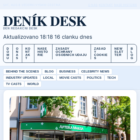
SAT, AUG 8
VECERNI VYDANI
CESTINA
O NAS
KONTAKT
NASE HISTORIE
DENÍK DESK
DEN REDAKCNI DESK
Aktualizovano 18:18
16 clanku dnes
D
O
KO
NASE
ZASADY
ZASAD
NEW
B
O
N
NT
HISTO
OCHRANY
Y
SLET
L
M
A
AK
RIE
OSOBNICH UDAJU
COOKIE
TER
O
U
S
T
S
G
BEHIND THE SCENES
BLOG
BUSINESS
CELEBRITY NEWS
INDUSTRY UPDATES
LOCAL
MOVIE CASTS
POLITICS
TECH
TV CASTS
WORLD