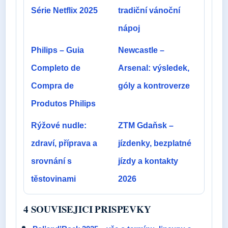
Série Netflix 2025
tradiční vánoční
nápoj
Philips – Guia
Newcastle –
Completo de
Arsenal: výsledek,
Compra de
góly a kontroverze
Produtos Philips
Rýžové nudle:
ZTM Gdaňsk –
zdraví, příprava a
jízdenky, bezplatné
srovnání s
jízdy a kontakty
těstovinami
2026
4 SOUVISEJICI PRISPEVKY