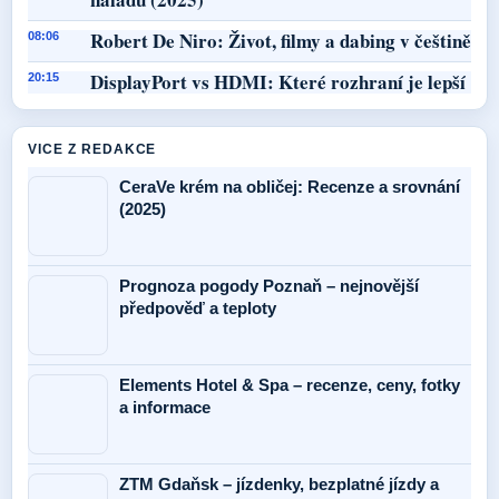
Robert De Niro: Život, filmy a dabing v češtině
08:06
DisplayPort vs HDMI: Které rozhraní je lepší
20:15
VICE Z REDAKCE
CeraVe krém na obličej: Recenze a srovnání
(2025)
Prognoza pogody Poznaň – nejnovější
předpověď a teploty
Elements Hotel & Spa – recenze, ceny, fotky
a informace
ZTM Gdaňsk – jízdenky, bezplatné jízdy a