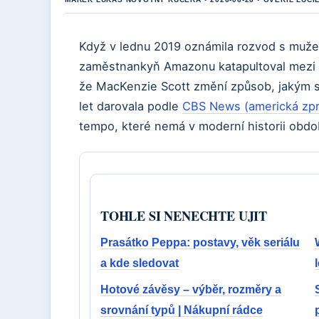
Když v lednu 2019 oznámila rozvod s mužem,
zaměstnankyň Amazonu katapultoval mezi ne
že MacKenzie Scott změní způsob, jakým se
let darovala podle
CBS News (americká zpr
tempo, které nemá v moderní historii obdo
TOHLE SI NENECHTE UJIT
Prasátko Peppa: postavy, věk seriálu
a kde sledovat
Hotové závěsy – výběr, rozměry a
srovnání typů | Nákupní rádce