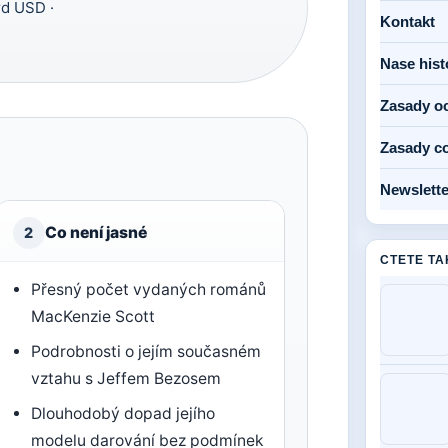
rd USD ·
Kontakt
Nase hist
Zasady o
Zasady c
Newslette
Co není jasné
2
CTETE TA
Přesný počet vydaných románů
MacKenzie Scott
Podrobnosti o jejím současném
vztahu s Jeffem Bezosem
Dlouhodobý dopad jejího
modelu darování bez podmínek