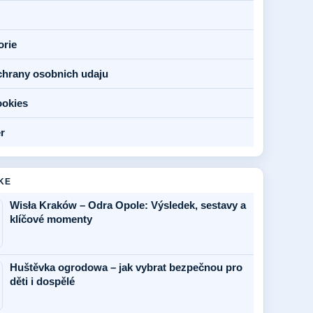
orie
chrany osobnich udaju
ookies
r
KE
Wisła Kraków – Odra Opole: Výsledek, sestavy a
klíčové momenty
Huštěvka ogrodowa – jak vybrat bezpečnou pro
děti i dospělé