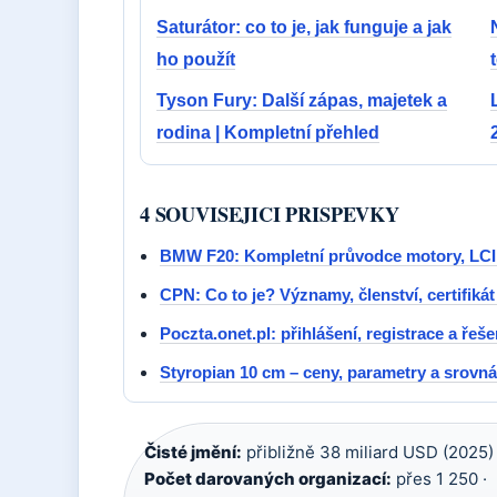
Saturátor: co to je, jak funguje a jak
ho použít
Tyson Fury: Další zápas, majetek a
rodina | Kompletní přehled
4 SOUVISEJICI PRISPEVKY
BMW F20: Kompletní průvodce motory, LCI 
CPN: Co to je? Významy, členství, certifiká
Poczta.onet.pl: přihlášení, registrace a řeš
Styropian 10 cm – ceny, parametry a srovná
Čisté jmění:
přibližně 38 miliard USD (2025) 
Počet darovaných organizací:
přes 1 250 ·