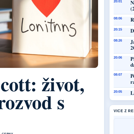
N
20:01
(
R
08:06
D
20:15
J
08:26
2
P
20:06
d
ott: život,
P
08:07
r
 rozvod s
L
20:05
VICE Z R
E CERNY