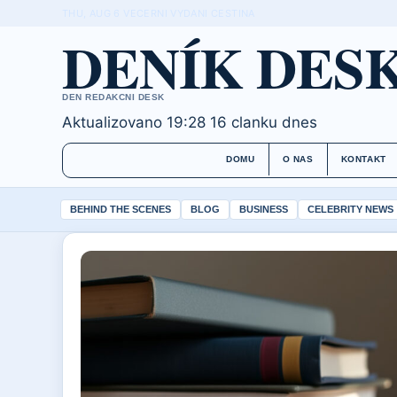
THU, AUG 6
VECERNI VYDANI
CESTINA
DENÍK DES
DEN REDAKCNI DESK
Aktualizovano 19:28
16 clanku dnes
DOMU
O NAS
KONTAKT
BEHIND THE SCENES
BLOG
BUSINESS
CELEBRITY NEWS