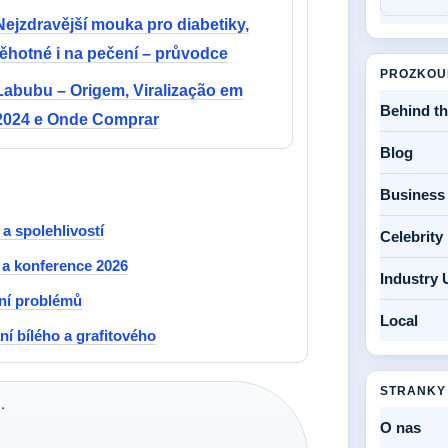
Nejzdravější mouka pro diabetiky,
těhotné i na pečení – průvodce
PROZKOU
Labubu – Origem, Viralização em
Behind t
2024 e Onde Comprar
Blog
Business
a spolehlivostí
Celebrit
t a konference 2026
Industry 
ení problémů
Local
ní bílého a grafitového
STRANKY
·
O nas