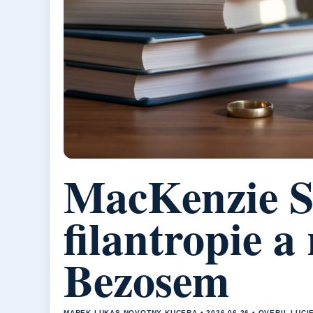
MacKenzie Sc
filantropie a
Bezosem
MAREK LUKAS NOVOTNY KUCERA • 2026-06-26 • OVERIL LUCI