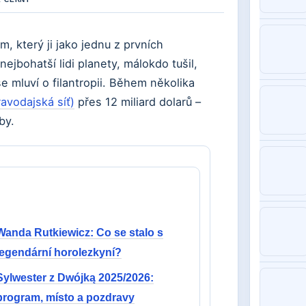
 který ji jako jednu z prvních
jbohatší lidi planety, málokdo tušil,
 mluví o filantropii. Během několika
avodajská síť)
přes 12 miliard dolarů –
by.
Wanda Rutkiewicz: Co se stalo s
legendární horolezkyní?
Sylwester z Dwójką 2025/2026:
program, místo a pozdravy