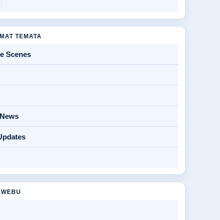
MAT TEMATA
he Scenes
y News
Updates
 WEBU