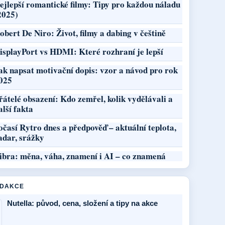
ejlepší romantické filmy: Tipy pro každou náladu
2025)
obert De Niro: Život, filmy a dabing v češtině
isplayPort vs HDMI: Které rozhraní je lepší
ak napsat motivační dopis: vzor a návod pro rok
025
řátelé obsazení: Kdo zemřel, kolik vydělávali a
alší fakta
očasí Rytro dnes a předpověď – aktuální teplota,
adar, srážky
ibra: měna, váha, znamení i AI – co znamená
EDAKCE
Nutella: původ, cena, složení a tipy na akce