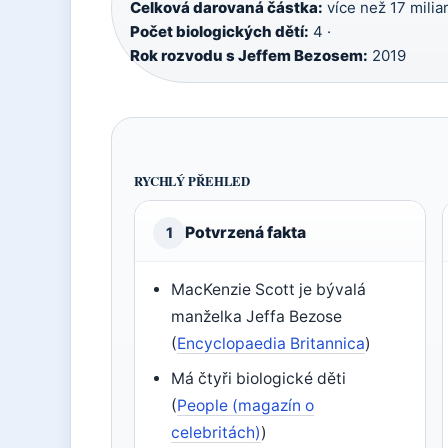
Celková darovaná částka:
více než 17 milia
Počet biologických dětí:
4 ·
Rok rozvodu s Jeffem Bezosem:
2019
RYCHLÝ PŘEHLED
Potvrzená fakta
1
MacKenzie Scott je bývalá
manželka Jeffa Bezose
(
Encyclopaedia Britannica
)
Má čtyři biologické děti
(
People (magazín o
celebritách)
)