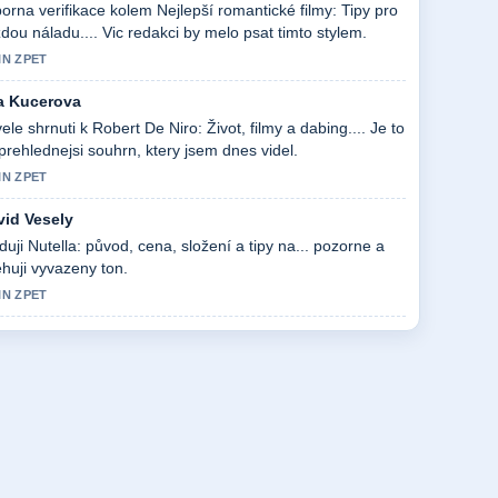
orna verifikace kolem Nejlepší romantické filmy: Tipy pro
dou náladu.... Vic redakci by melo psat timto stylem.
IN ZPET
a Kucerova
ele shrnuti k Robert De Niro: Život, filmy a dabing.... Je to
prehlednejsi souhrn, ktery jsem dnes videl.
IN ZPET
vid Vesely
duji Nutella: původ, cena, složení a tipy na... pozorne a
huji vyvazeny ton.
IN ZPET