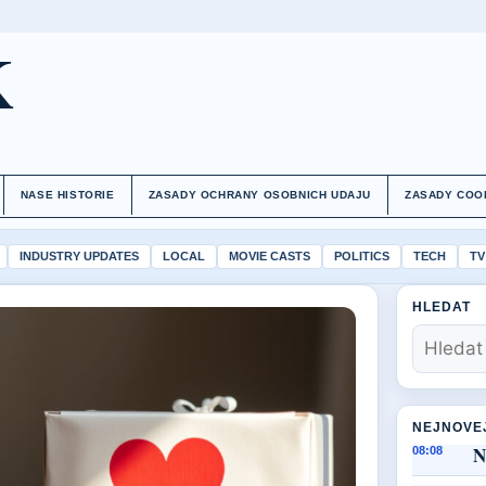
K
NASE HISTORIE
ZASADY OCHRANY OSOBNICH UDAJU
ZASADY COO
INDUSTRY UPDATES
LOCAL
MOVIE CASTS
POLITICS
TECH
TV
HLEDAT
NEJNOVE
N
08:08