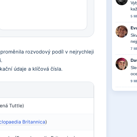
Vyb
kaž
5 M
Ev
Skv
nej
7 M
proměnila rozvodový podíl v nejrychleji
i.
Da
Sle
kační údaje a klíčová čísla.
oce
9 M
ená Tuttle)
lopaedia Britannica
)