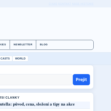
O NAS
KONTAKT
NASE HISTORIE
KIES
NEWSLETTER
BLOG
 CASTS
WORLD
Prejit
JSI CLANKY
utella: původ, cena, složení a tipy na akce