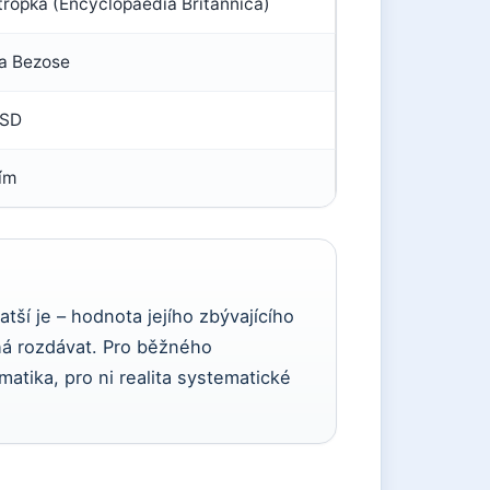
tropka (Encyclopaedia Britannica)
fa Bezose
USD
ím
tší je – hodnota jejího zbývajícího
íhá rozdávat. Pro běžného
atika, pro ni realita systematické