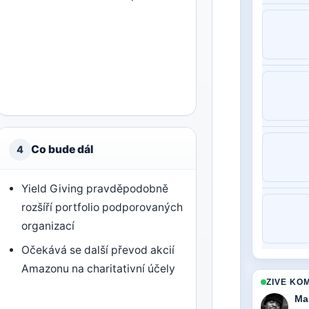
Co bude dál
4
Yield Giving pravděpodobně
rozšíří portfolio podporovaných
organizací
Očekává se další převod akcií
Amazonu na charitativní účely
ZIVE KO
Ma