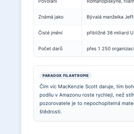
Povolání
Romanopiskyně, filan
Známá jako
Bývalá manželka Jef
Čisté jmění
přibližně 38 miliard 
Počet darů
přes 1 250 organizac
PARADOX FILANTROPIE
Čím víc MacKenzie Scott daruje, tím boha
podílu v Amazonu roste rychleji, než st
pozorovatele je to nepochopitelná matem
štědrosti.