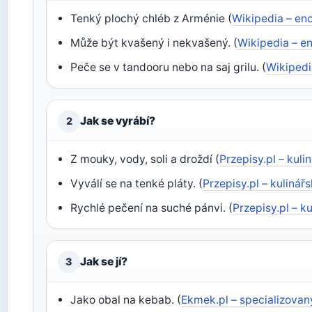
Tenký plochý chléb z Arménie (
Wikipedia – en
Může být kvašený i nekvašený. (
Wikipedia – e
Peče se v tandooru nebo na saj grilu. (
Wikipedi
Jak se vyrábí?
2
Z mouky, vody, soli a droždí (
Przepisy.pl – kuli
Vyválí se na tenké pláty. (
Przepisy.pl – kulinář
Rychlé pečení na suché pánvi. (
Przepisy.pl – k
Jak se jí?
3
Jako obal na kebab. (
Ekmek.pl – specializovan