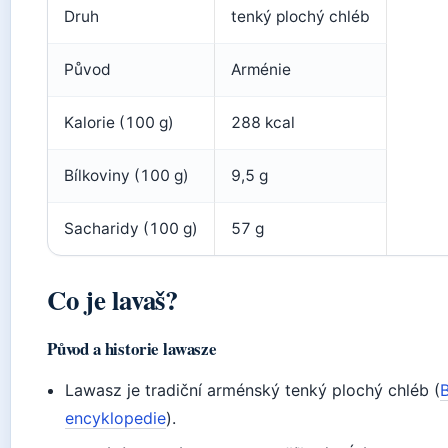
Druh
tenký plochý chléb
Původ
Arménie
Kalorie (100 g)
288 kcal
Bílkoviny (100 g)
9,5 g
Sacharidy (100 g)
57 g
Co je lavaš?
Původ a historie lawasze
Lawasz je tradiční arménský tenký plochý chléb (
B
encyklopedie
).