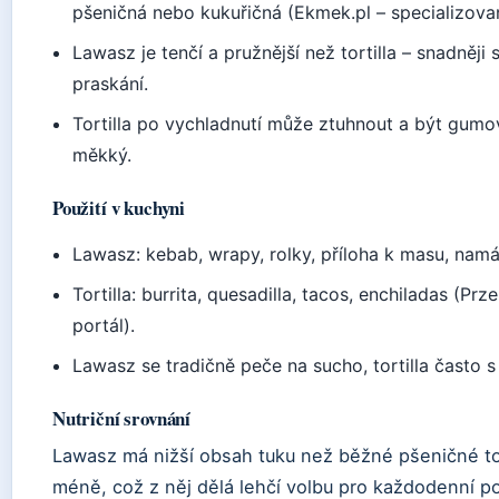
pšeničná nebo kukuřičná (Ekmek.pl – specializov
Lawasz je tenčí a pružnější než tortilla – snadněji
praskání.
Tortilla po vychladnutí může ztuhnout a být gumo
měkký.
Použití v kuchyni
Lawasz: kebab, wrapy, rolky, příloha k masu, nam
Tortilla: burrita, quesadilla, tacos, enchiladas (Prze
portál).
Lawasz se tradičně peče na sucho, tortilla často 
Nutriční srovnání
Lawasz má nižší obsah tuku než běžné pšeničné tor
méně, což z něj dělá lehčí volbu pro každodenní po