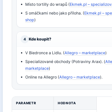
Místo tortilly do wrapů (
Ekmek.pl – specializo
S omáčkami nebo jako příloha. (
Ekmek.pl – spe
shop
)
Kde koupit?
4
V Biedronce a Lidlu. (
Allegro – marketplace
)
Specializované obchody (Potraviny Arax). (
All
marketplace
)
Online na Allegro (
Allegro – marketplace
).
PARAMETR
HODNOTA