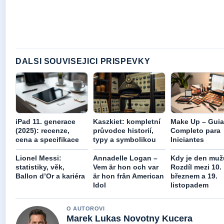
DALSI SOUVISEJICI PRISPEVKY
iPad 11. generace
Kaszkiet: kompletní
Make Up – Guia
(2025): recenze,
průvodce historií,
Completo para
cena a specifikace
typy a symbolikou
Iniciantes
Lionel Messi:
Annadelle Logan –
Kdy je den mu
statistiky, věk,
Vem är hon och var
Rozdíl mezi 10.
Ballon d’Or a kariéra
är hon från American
březnem a 19.
Idol
listopadem
O AUTOROVI
Marek Lukas Novotny Kucera