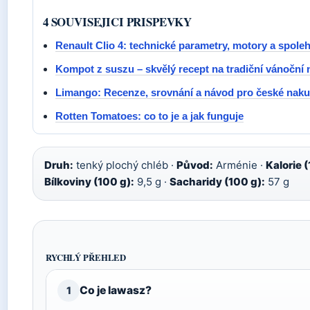
4 SOUVISEJICI PRISPEVKY
Renault Clio 4: technické parametry, motory a spoleh
Kompot z suszu – skvělý recept na tradiční vánoční 
Limango: Recenze, srovnání a návod pro české naku
Rotten Tomatoes: co to je a jak funguje
Druh:
tenký plochý chléb ·
Původ:
Arménie ·
Kalorie 
Bílkoviny (100 g):
9,5 g ·
Sacharidy (100 g):
57 g
RYCHLÝ PŘEHLED
Co je lawasz?
1