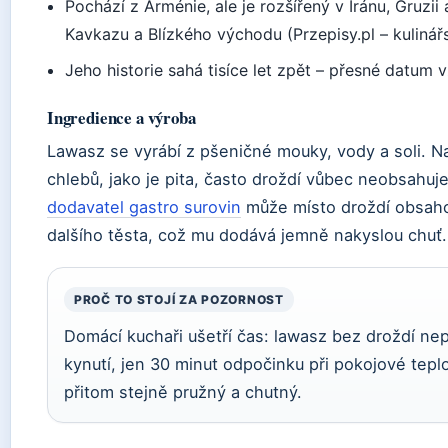
Pochází z Arménie, ale je rozšířený v Íránu, Gruzii
Kavkazu a Blízkého východu (Przepisy.pl – kulinářs
Jeho historie sahá tisíce let zpět – přesné datum 
Ingredience a výroba
Lawasz se vyrábí z pšeničné mouky, vody a soli. N
chlebů, jako je pita, často droždí vůbec neobsahuj
dodavatel gastro surovin
může místo droždí obsaho
dalšího těsta, což mu dodává jemně nakyslou chuť.
PROČ TO STOJÍ ZA POZORNOST
Domácí kuchaři ušetří čas: lawasz bez droždí ne
kynutí, jen 30 minut odpočinku při pokojové tepl
přitom stejně pružný a chutný.