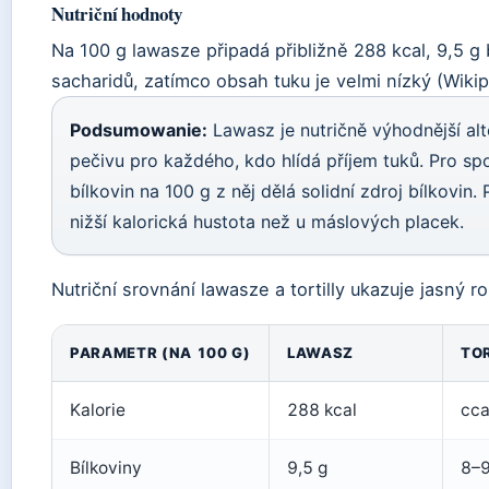
Nutriční hodnoty
Na 100 g lawasze připadá přibližně 288 kcal, 9,5 g 
sacharidů, zatímco obsah tuku je velmi nízký (Wiki
Podsumowanie:
Lawasz je nutričně výhodnější al
pečivu pro každého, kdo hlídá příjem tuků. Pro sp
bílkovin na 100 g z něj dělá solidní zdroj bílkovin.
nižší kalorická hustota než u máslových placek.
Nutriční srovnání lawasze a tortilly ukazuje jasný r
PARAMETR (NA 100 G)
LAWASZ
TOR
Kalorie
288 kcal
cca
Bílkoviny
9,5 g
8–9