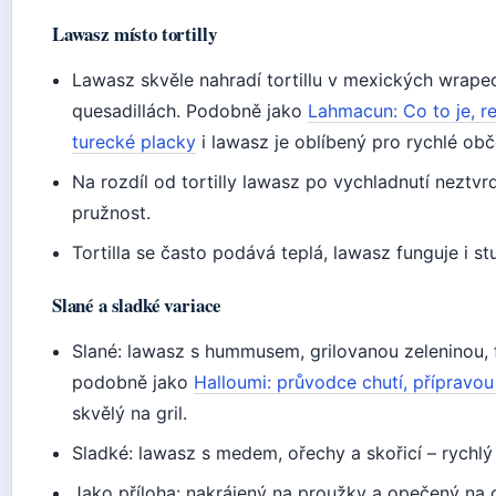
Lawasz místo tortilly
Lawasz skvěle nahradí tortillu v mexických wrapec
quesadillách. Podobně jako
Lahmacun: Co to je, r
turecké placky
i lawasz je oblíbený pro rychlé obč
Na rozdíl od tortilly lawasz po vychladnutí neztvr
pružnost.
Tortilla se často podává teplá, lawasz funguje i st
Slané a sladké variace
Slané: lawasz s hummusem, grilovanou zeleninou, 
podobně jako
Halloumi: průvodce chutí, přípravo
skvělý na gril.
Sladké: lawasz s medem, ořechy a skořicí – rychlý
Jako příloha: nakrájený na proužky a opečený na o