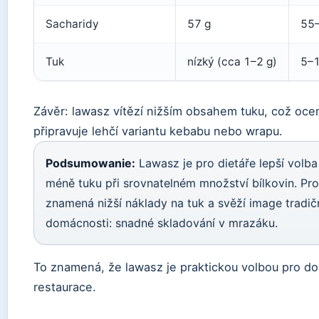
Sacharidy
57 g
55
Tuk
nízký (cca 1–2 g)
5–1
Závěr: lawasz vítězí nižším obsahem tuku, což oce
připravuje lehčí variantu kebabu nebo wrapu.
Podsumowanie:
Lawasz je pro dietáře lepší volba 
méně tuku při srovnatelném množství bílkovin. Pro
znamená nižší náklady na tuk a svěží image tradič
domácnosti: snadné skladování v mrazáku.
To znamená, že lawasz je praktickou volbou pro do
restaurace.