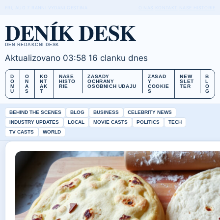
FRI, AUG 7
RANNI VYDANI
CESTINA
O NAS
KONTAKT
NASE HISTORIE
DENÍK DESK
DEN REDAKCNI DESK
Aktualizovano 03:58
16 clanku dnes
D
O
KO
NASE
ZASADY
ZASAD
NEW
B
O
N
NT
HISTO
OCHRANY
Y
SLET
L
M
A
AK
RIE
OSOBNICH UDAJU
COOKIE
TER
O
U
S
T
S
G
BEHIND THE SCENES
BLOG
BUSINESS
CELEBRITY NEWS
INDUSTRY UPDATES
LOCAL
MOVIE CASTS
POLITICS
TECH
TV CASTS
WORLD