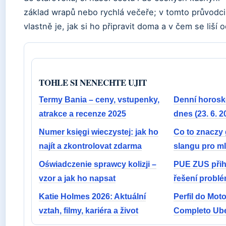
základ wrapů nebo rychlá večeře; v tomto průvodci 
vlastně je, jak si ho připravit doma a v čem se liší o
TOHLE SI NENECHTE UJIT
Termy Bania – ceny, vstupenky,
Denní horosk
atrakce a recenze 2025
dnes (23. 6. 2
Numer księgi wieczystej: jak ho
Co to znaczy
najít a zkontrolovat zdarma
slangu pro m
Oświadczenie sprawcy kolizji –
PUE ZUS přih
vzor a jak ho napsat
řešení probl
Katie Holmes 2026: Aktuální
Perfil do Moto
vztah, filmy, kariéra a život
Completo Ube