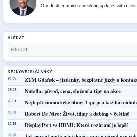
Our desk combines breaking updates with clear a
HLEDAT
NEJNOVEJSI CLANKY
ZTM Gdaňsk – jízdenky, bezplatné jízdy a kontak
20:05
Nutella: původ, cena, složení a tipy na akce
08:08
Nejlepší romantické filmy: Tipy pro každou nálad
20:01
Robert De Niro: Život, filmy a dabing v češtině
08:06
DisplayPort vs HDMI: Které rozhraní je lepší
20:15
Jak napsat motivační dopis: vzor a návod pro ro
08:26