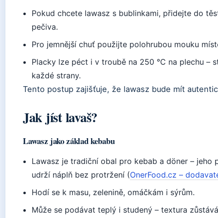
Pokud chcete lawasz s bublinkami, přidejte do těs
pečiva.
Pro jemnější chuť použijte polohrubou mouku míst
Placky lze péct i v troubě na 250 °C na plechu – s
každé strany.
Tento postup zajišťuje, že lawasz bude mít autentic
Jak jíst lavaš?
Lawasz jako základ kebabu
Lawasz je tradiční obal pro kebab a döner – jeho 
udrží náplň bez protržení (
OnerFood.cz – dodavate
Hodí se k masu, zelenině, omáčkám i sýrům.
Může se podávat teplý i studený – textura zůstává