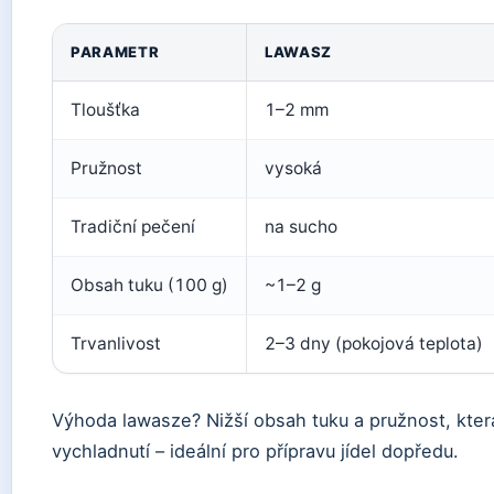
PARAMETR
LAWASZ
Tloušťka
1–2 mm
Pružnost
vysoká
Tradiční pečení
na sucho
Obsah tuku (100 g)
~1–2 g
Trvanlivost
2–3 dny (pokojová teplota)
Výhoda lawasze? Nižší obsah tuku a pružnost, která
vychladnutí – ideální pro přípravu jídel dopředu.