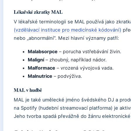
Lékařské zkratky MAL
V lékařské terminologii se MAL používá jako zkrat
(vzdělávací instituce pro medicínské kódování)
pře
nebo „abnormální“. Mezi hlavní významy patří:
Malabsorpce
– porucha vstřebávání živin.
Maligní
– zhoubný, například nádor.
Malformace
– vrozená vývojová vada.
Malnutrice
– podvýživa.
MAL v hudbě
MAL je také umělecké jméno švédského DJ a produc
na Spotify (hudební streamovací platforma) je akti
Jeho tvorba spadá převážně do žánru elektronické