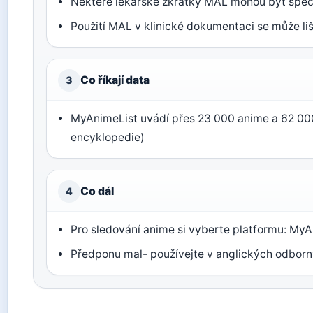
Některé lékařské zkratky MAL mohou být speci
Použití MAL v klinické dokumentaci se může li
Co říkají data
3
MyAnimeList uvádí přes 23 000 anime a 62 0
encyklopedie)
Co dál
4
Pro sledování anime si vyberte platformu: MyA
Předponu mal- používejte v anglických odborn