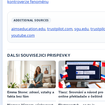
kontroverze fenoménu
ADDITIONAL SOURCES
aimseducation.edu
,
trustpilot.com
,
sgu.edu
,
trustpil
youtube.com
DALSI SOUVISEJICI PRISPEVKY
Emma Stone: zdraví, vztahy a
Tlacz: Srovnání a návod pro
fakta bez fám
online překladače v češtině