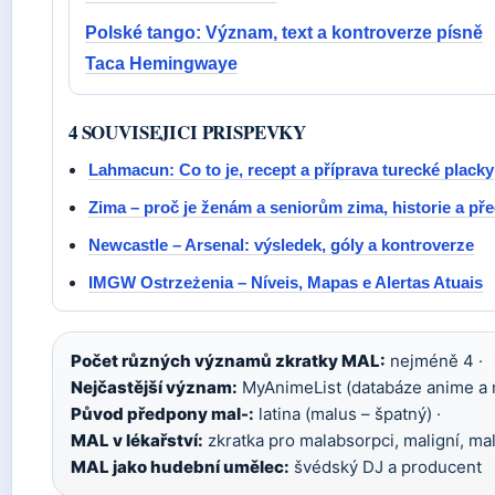
Polské tango: Význam, text a kontroverze písně
Taca Hemingwaye
4 SOUVISEJICI PRISPEVKY
Lahmacun: Co to je, recept a příprava turecké placky
Zima – proč je ženám a seniorům zima, historie a p
Newcastle – Arsenal: výsledek, góly a kontroverze
IMGW Ostrzeżenia – Níveis, Mapas e Alertas Atuais
Počet různých významů zkratky MAL:
nejméně 4 ·
Nejčastější význam:
MyAnimeList (databáze anime a 
Původ předpony mal-:
latina (malus – špatný) ·
MAL v lékařství:
zkratka pro malabsorpci, maligní, mal
MAL jako hudební umělec:
švédský DJ a producent