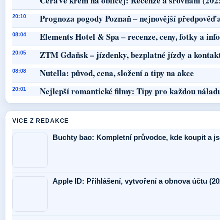
CeraVe krém na obličej: Recenze a srovnání (202
Prognoza pogody Poznaň – nejnovější předpověď a
20:10
Elements Hotel & Spa – recenze, ceny, fotky a in
08:04
ZTM Gdaňsk – jízdenky, bezplatné jízdy a kontak
20:05
Nutella: původ, cena, složení a tipy na akce
08:08
Nejlepší romantické filmy: Tipy pro každou nálad
20:01
VICE Z REDAKCE
Buchty bao: Kompletní průvodce, kde koupit a j
Apple ID: Přihlášení, vytvoření a obnova účtu (20