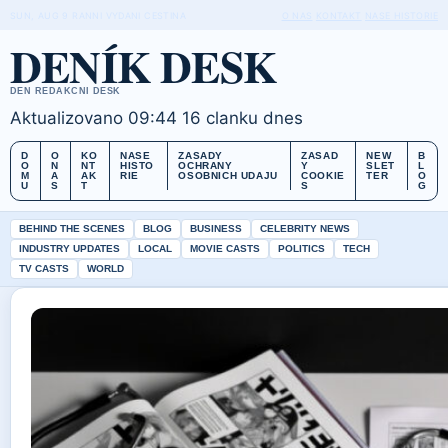
SUN, AUG 9
RANNI VYDANI
CESTINA
O NAS
KONTAKT
NASE HISTORIE
DENÍK DESK
DEN REDAKCNI DESK
Aktualizovano 09:44
16 clanku dnes
D
O
KO
NASE
ZASADY
ZASAD
NEW
B
O
N
NT
HISTO
OCHRANY
Y
SLET
L
M
A
AK
RIE
OSOBNICH UDAJU
COOKIE
TER
O
U
S
T
S
G
BEHIND THE SCENES
BLOG
BUSINESS
CELEBRITY NEWS
INDUSTRY UPDATES
LOCAL
MOVIE CASTS
POLITICS
TECH
TV CASTS
WORLD