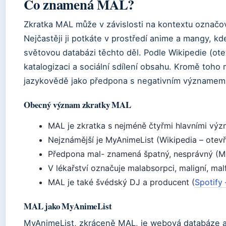
Co znamená MAL?
Zkratka MAL může v závislosti na kontextu označov
Nejčastěji ji potkáte v prostředí anime a mangy, kd
světovou databázi těchto děl. Podle Wikipedie (o
katalogizaci a sociální sdílení obsahu. Kromě toho
jazykovědě jako předpona s negativním významem a
Obecný význam zkratky MAL
MAL je zkratka s nejméně čtyřmi hlavními výz
Nejznámější je MyAnimeList (Wikipedia – otev
Předpona mal- znamená špatný, nesprávný (Mer
V lékařství označuje malabsorpci, maligní, mal
MAL je také švédský DJ a producent (
Spotify
MAL jako MyAnimeList
MyAnimeList, zkráceně MAL, je webová databáze a 