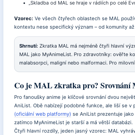
„Skladba od MAL se hraje v rádiích po celé Ev
Vzorec:
Ve všech čtyřech oblastech se MAL použív
kontextu nese specifický význam – od komunity až 
Shrnutí:
Zkratka MAL má nejméně čtyři hlavní výz
MAL jako MyAnimeList. Pro zdravotníky: ověřte 
malabsorpci, maligní nebo malformaci. Pro milovn
Co je MAL zkratka pro? Srovnání 
Pro fanoušky anime je klíčové srovnání dvou nejvě
AniList. Obě nabízejí podobné funkce, ale liší se v
(oficiální web platformy)
se AniList prezentuje jako
zatímco MyAnimeList je starší a má větší databázi.
Čtyři hlavní rozdíly, jeden jasný vzorec: MAL vyhrá