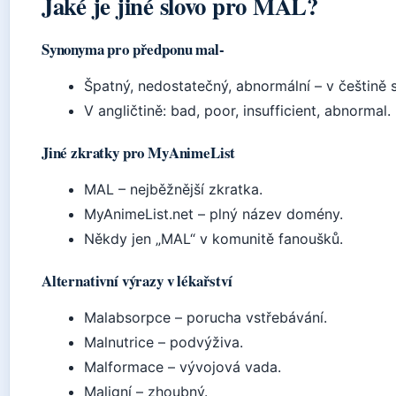
Jaké je jiné slovo pro MAL?
Synonyma pro předponu mal-
Špatný, nedostatečný, abnormální – v češtině
V angličtině: bad, poor, insufficient, abnormal.
Jiné zkratky pro MyAnimeList
MAL – nejběžnější zkratka.
MyAnimeList.net – plný název domény.
Někdy jen „MAL“ v komunitě fanoušků.
Alternativní výrazy v lékařství
Malabsorpce – porucha vstřebávání.
Malnutrice – podvýživa.
Malformace – vývojová vada.
Maligní – zhoubný.