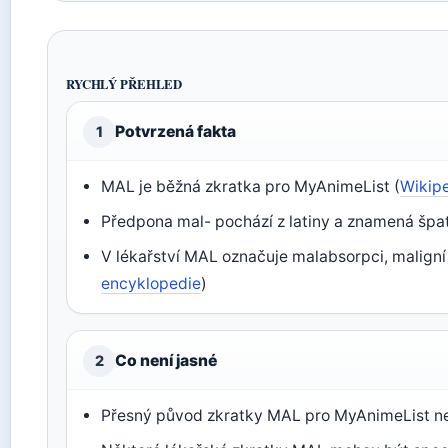
RYCHLÝ PŘEHLED
Potvrzená fakta
1
MAL je běžná zkratka pro MyAnimeList (
Wikipe
Předpona mal- pochází z latiny a znamená špa
V lékařství MAL označuje malabsorpci, maligní
encyklopedie
)
Co není jasné
2
Přesný původ zkratky MAL pro MyAnimeList nen