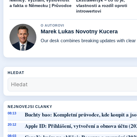
Niemcy: Význam, výslovnost
Ekstrawertyk – co to je,
a fakta o Německu | Průvodce
vlastnosti a rozdíl oproti
introwertovi
O AUTOROVI
Marek Lukas Novotny Kucera
Our desk combines breaking updates with clear a
HLEDAT
NEJNOVEJSI CLANKY
Buchty bao: Kompletní průvodce, kde koupit a jso
08:13
Apple ID: Přihlášení, vytvoření a obnova účtu (20
20:12
08:03