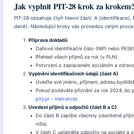
Jak vyplnit PIT-28 krok za krokem
PIT-28 obsahuje čtyři hlavní části: A (identifikace),
daně). Následující kroky vás provedou celým proc
Příprava dokladů
Daňové identifikační číslo (NIP) nebo PESE
Přehled všech příjmů za rok (v PLN).
Potvrzení o zaplaceném sociálním a zdravo
Vyplnění identifikačních údajů (část A)
Uveďte své jméno, příjmení, adresu bydliště
Pokud podáváte přiznání za rok 2024, do po
pity.pl – instrukce
).
Uvedení příjmů a odpočtů (část B a C)
Do části B zapište všechny zdanitelné příj
níže).
V části C uplatněte odpočty na sociální a z