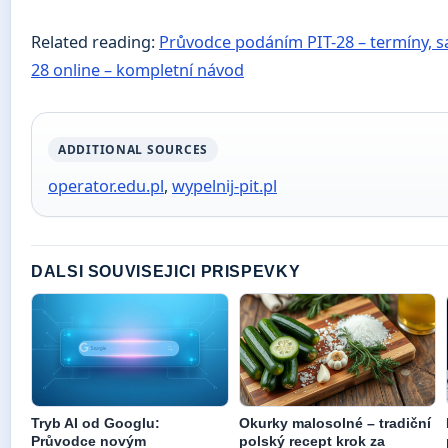
Related reading:
Průvodce podáním PIT-28 – termíny, 
28 online – kompletní návod
ADDITIONAL SOURCES
operator.edu.pl
,
wypelnij-pit.pl
DALSI SOUVISEJICI PRISPEVKY
Tryb AI od Googlu:
Okurky malosolné – tradiční
Průvodce novým
polský recept krok za