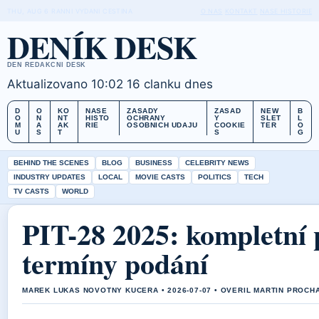
THU, AUG 6
RANNI VYDANI
CESTINA
O NAS
KONTAKT
NASE HISTORIE
DENÍK DESK
DEN REDAKCNI DESK
Aktualizovano 10:02
16 clanku dnes
D
O
KO
NASE
ZASADY
ZASAD
NEW
B
O
N
NT
HISTO
OCHRANY
Y
SLET
L
M
A
AK
RIE
OSOBNICH UDAJU
COOKIE
TER
O
U
S
T
S
G
BEHIND THE SCENES
BLOG
BUSINESS
CELEBRITY NEWS
INDUSTRY UPDATES
LOCAL
MOVIE CASTS
POLITICS
TECH
TV CASTS
WORLD
PIT-28 2025: kompletní
termíny podání
MAREK LUKAS NOVOTNY KUCERA • 2026-07-07 • OVERIL MARTIN PROCH