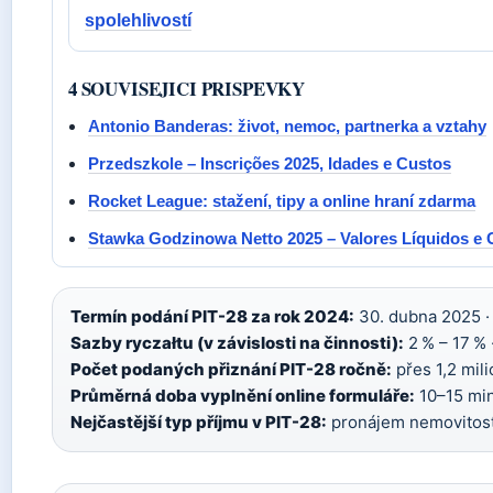
spolehlivostí
4 SOUVISEJICI PRISPEVKY
Antonio Banderas: život, nemoc, partnerka a vztahy
Przedszkole – Inscrições 2025, Idades e Custos
Rocket League: stažení, tipy a online hraní zdarma
Stawka Godzinowa Netto 2025 – Valores Líquidos e 
Termín podání PIT-28 za rok 2024:
30. dubna 2025 ·
Sazby ryczałtu (v závislosti na činnosti):
2 % – 17 % 
Počet podaných přiznání PIT-28 ročně:
přes 1,2 mili
Průměrná doba vyplnění online formuláře:
10–15 min
Nejčastější typ příjmu v PIT-28:
pronájem nemovitost