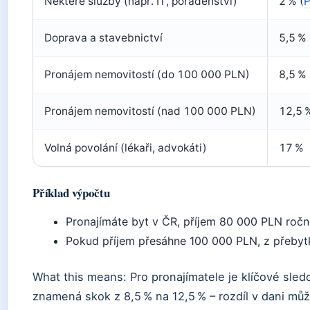
Některé služby (např. IT, poradenství)
2 % (
P
Doprava a stavebnictví
5,5 %
Pronájem nemovitostí (do 100 000 PLN)
8,5 % 
Pronájem nemovitostí (nad 100 000 PLN)
12,5 
Volná povolání (lékaři, advokáti)
17 %
Příklad výpočtu
Pronajímáte byt v ČR, příjem 80 000 PLN ročn
Pokud příjem přesáhne 100 000 PLN, z přebytku
What this means: Pro pronajímatele je klíčové sled
znamená skok z 8,5 % na 12,5 % – rozdíl v dani může