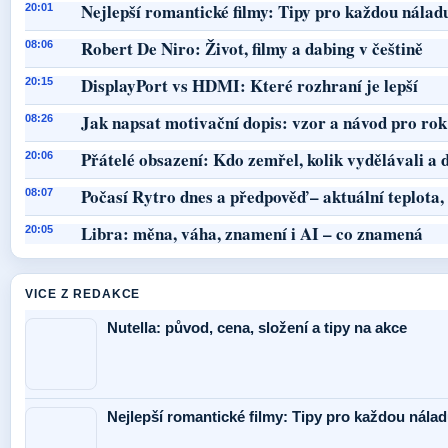
Nejlepší romantické filmy: Tipy pro každou nálad
20:01
Robert De Niro: Život, filmy a dabing v češtině
08:06
DisplayPort vs HDMI: Které rozhraní je lepší
20:15
Jak napsat motivační dopis: vzor a návod pro ro
08:26
Přátelé obsazení: Kdo zemřel, kolik vydělávali a d
20:06
Počasí Rytro dnes a předpověď – aktuální teplota,
08:07
Libra: měna, váha, znamení i AI – co znamená
20:05
VICE Z REDAKCE
Nutella: původ, cena, složení a tipy na akce
Nejlepší romantické filmy: Tipy pro každou nálad