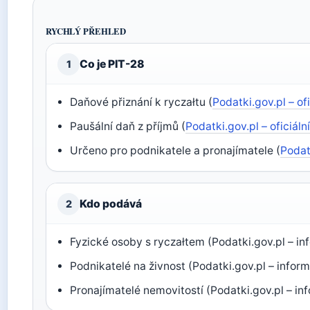
RYCHLÝ PŘEHLED
Co je PIT-28
1
Daňové přiznání k ryczałtu (
Podatki.gov.pl – of
Paušální daň z příjmů (
Podatki.gov.pl – oficiáln
Určeno pro podnikatele a pronajímatele (
Podatk
Kdo podává
2
Fyzické osoby s ryczałtem (Podatki.gov.pl – in
Podnikatelé na živnost (Podatki.gov.pl – infor
Pronajímatelé nemovitostí (Podatki.gov.pl – in