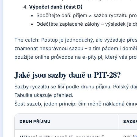
Výpočet daně (část D)
Spočítejte daň: příjem × sazba ryczałtu pro
Odečtěte zaplacené zálohy – výsledek je d
The catch: Postup je jednoduchý, ale vyžaduje pře
znamenat nesprávnou sazbu – a tím pádem i doměřen
použijte online průvodce na e-pity.pl, který vás p
Jaké jsou sazby daně u PIT-28?
Sazby ryczałtu se liší podle druhu příjmu. Polský 
Tabulka ukazuje přehled.
Šest sazeb, jeden princip: čím méně nákladná činno
DRUH PŘÍJMU
SAZB