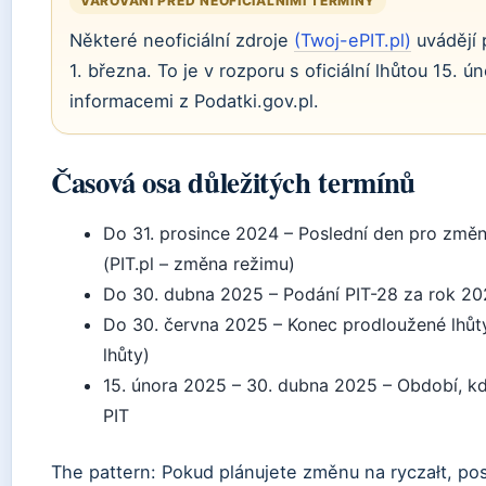
VAROVÁNÍ PŘED NEOFICIÁLNÍMI TERMÍNY
Některé neoficiální zdroje
(Twoj-ePIT.pl)
uvádějí 
1. března. To je v rozporu s oficiální lhůtou 15. 
informacemi z Podatki.gov.pl.
Časová osa důležitých termínů
Do 31. prosince 2024
– Poslední den pro změn
(PIT.pl – změna režimu)
Do 30. dubna 2025
– Podání PIT-28 za rok 20
Do 30. června 2025
– Konec prodloužené lhůt
lhůty)
15. února 2025
–
30. dubna 2025
– Období, kd
PIT
The pattern: Pokud plánujete změnu na ryczałt, pos