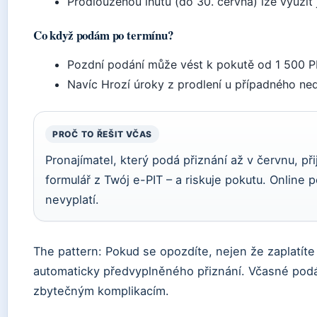
Prodlouženou lhůtu (do 30. června) lze využí
Co když podám po termínu?
Pozdní podání může vést k pokutě od 1 500 
Navíc Hrozí úroky z prodlení u případného ne
PROČ TO ŘEŠIT VČAS
Pronajímatel, který podá přiznání až v červnu, p
formulář z Twój e-PIT – a riskuje pokutu. Online 
nevyplatí.
The pattern: Pokud se opozdíte, nejen že zaplatíte 
automaticky předvyplněného přiznání. Včasné podán
zbytečným komplikacím.