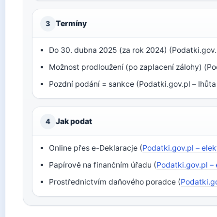
Termíny
3
Do 30. dubna 2025 (za rok 2024) (Podatki.gov.
Možnost prodloužení (po zaplacení zálohy) (Pod
Pozdní podání = sankce (Podatki.gov.pl – lhůt
Jak podat
4
Online přes e-Deklaracje (
Podatki.gov.pl – ele
Papírově na finančním úřadu (
Podatki.gov.pl –
Prostřednictvím daňového poradce (
Podatki.g