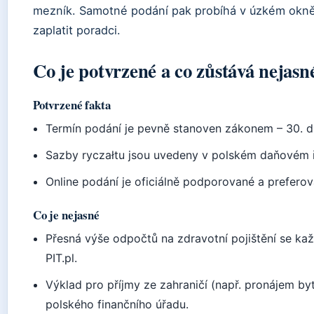
mezník. Samotné podání pak probíhá v úzkém okně
zaplatit poradci.
Co je potvrzené a co zůstává nejasn
Potvrzené fakta
Termín podání je pevně stanoven zákonem – 30. du
Sazby ryczałtu jsou uvedeny v polském daňovém 
Online podání je oficiálně podporované a preferova
Co je nejasné
Přesná výše odpočtů na zdravotní pojištění se každ
PIT.pl.
Výklad pro příjmy ze zahraničí (např. pronájem b
polského finančního úřadu.