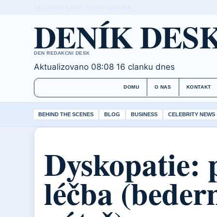
SAT, AUG 8
RANNI VYDANI
CESTINA
DENÍK DES
DEN REDAKCNI DESK
Aktualizovano 08:08
16 clanku dnes
DOMU
O NAS
KONTAKT
BEHIND THE SCENES
BLOG
BUSINESS
CELEBRITY NEWS
Dyskopatie: 
léčba (bedern