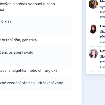
Ma
ových plotének vedoucí k jejich
Vyb
aci
sro
PR
 L5–S1)
Ev
Skv
pře
 držení těla, genetika
dne
3 M
Da
čení, oslabení svalů
Sle
poz
5 M
tace, analgetika) nebo chirurgická
ávné zvedání břemen, udržování váhy