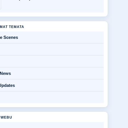
MAT TEMATA
he Scenes
y News
Updates
 WEBU