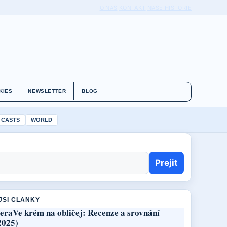
O NAS
KONTAKT
NASE HISTORIE
KIES
NEWSLETTER
BLOG
 CASTS
WORLD
Prejit
JSI CLANKY
eraVe krém na obličej: Recenze a srovnání
2025)