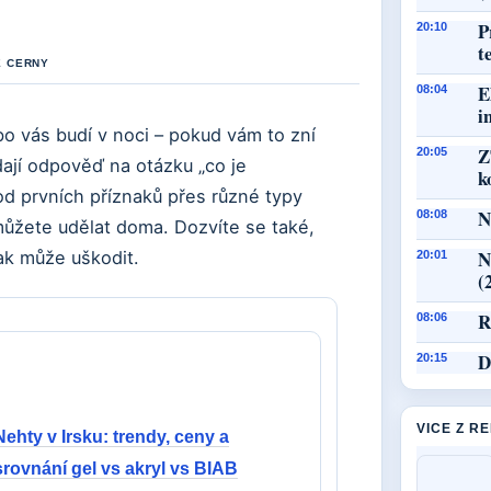
P
20:10
t
E CERNY
E
08:04
i
bo vás budí v noci – pokud vám to zní
Z
20:05
ají odpověď na otázku „co je
k
d prvních příznaků přes různé typy
N
08:08
ůžete udělat doma. Dozvíte se také,
N
ak může uškodit.
20:01
(
R
08:06
D
20:15
VICE Z R
Nehty v Irsku: trendy, ceny a
srovnání gel vs akryl vs BIAB