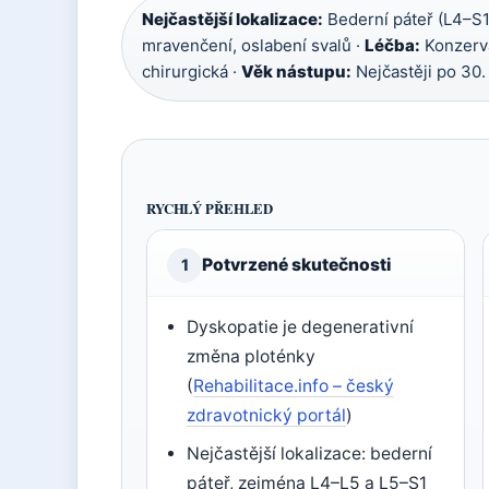
Nejčastější lokalizace:
Bederní páteř (L4–S1
mravenčení, oslabení svalů ·
Léčba:
Konzerva
chirurgická ·
Věk nástupu:
Nejčastěji po 30.
RYCHLÝ PŘEHLED
Potvrzené skutečnosti
1
Dyskopatie je degenerativní
změna ploténky
(
Rehabilitace.info – český
zdravotnický portál
)
Nejčastější lokalizace: bederní
páteř, zejména L4–L5 a L5–S1