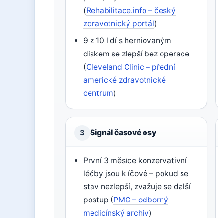
(
Rehabilitace.info – český
zdravotnický portál
)
9 z 10 lidí s herniovaným
diskem se zlepší bez operace
(
Cleveland Clinic – přední
americké zdravotnické
centrum
)
Signál časové osy
3
První 3 měsíce konzervativní
léčby jsou klíčové – pokud se
stav nezlepší, zvažuje se další
postup (
PMC – odborný
medicínský archiv
)