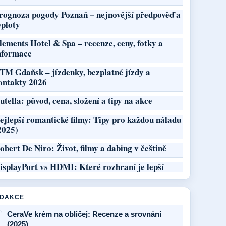
rognoza pogody Poznaň – nejnovější předpověď a
eploty
lements Hotel & Spa – recenze, ceny, fotky a
nformace
TM Gdaňsk – jízdenky, bezplatné jízdy a
ontakty 2026
utella: původ, cena, složení a tipy na akce
ejlepší romantické filmy: Tipy pro každou náladu
2025)
obert De Niro: Život, filmy a dabing v češtině
isplayPort vs HDMI: Které rozhraní je lepší
EDAKCE
CeraVe krém na obličej: Recenze a srovnání
(2025)