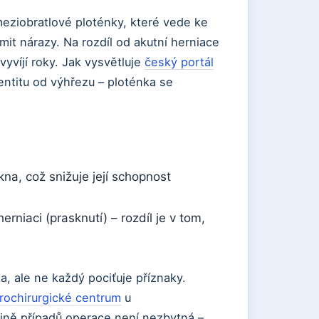
eziobratlové ploténky, které vede ke
umit nárazy. Na rozdíl od akutní herniace
vyvíjí roky. Jak vysvětluje
český portál
entitu od výhřezu – ploténka se
kna, což snižuje její schopnost
herniaci (prasknutí) – rozdíl je v tom,
, ale ne každý pociťuje příznaky.
ochirurgické centrum
u
šině případů operace není nezbytná –