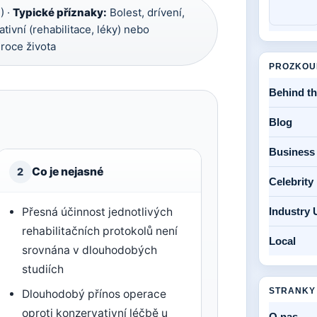
) ·
Typické příznaky:
Bolest, drívení,
tivní (rehabilitace, léky) nebo
 roce života
PROZKOU
Behind t
Blog
Business
Co je nejasné
2
Celebrit
Přesná účinnost jednotlivých
Industry 
rehabilitačních protokolů není
Local
srovnána v dlouhodobých
studiích
STRANKY
Dlouhodobý přínos operace
oproti konzervativní léčbě u
O nas