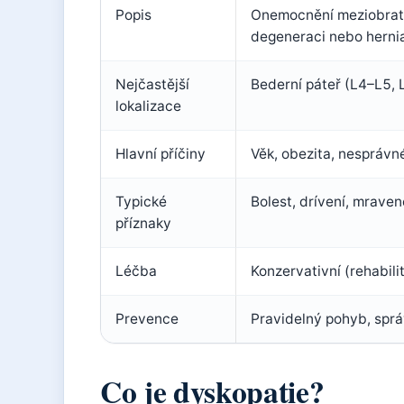
Popis
Onemocnění meziobratl
degeneraci nebo herni
Nejčastější
Bederní páteř (L4–L5,
lokalizace
Hlavní příčiny
Věk, obezita, nesprávné
Typické
Bolest, drívení, mraven
příznaky
Léčba
Konzervativní (rehabili
Prevence
Pravidelný pohyb, spr
Co je dyskopatie?