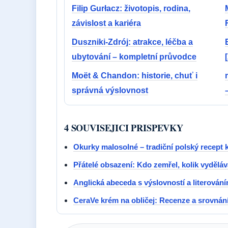
Filip Gurłacz: životopis, rodina,
závislost a kariéra
Duszniki-Zdrój: atrakce, léčba a
ubytování – kompletní průvodce
Moët & Chandon: historie, chuť i
správná výslovnost
4 SOUVISEJICI PRISPEVKY
Okurky malosolné – tradiční polský recept 
Přátelé obsazení: Kdo zemřel, kolik vyděláva
Anglická abeceda s výslovností a literován
CeraVe krém na obličej: Recenze a srovnání