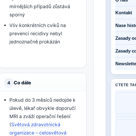
mírnějších případů zůstává
Kontakt
sporný
Vliv konkrétních cviků na
Nase hist
prevenci recidivy nebyl
Zasady o
jednoznačně prokázán
Zasady c
Newslette
Co dále
4
CTETE TA
Pokud do 3 měsíců nedojde k
úlevě, lékař obvykle doporučí
MRI a zváží operační řešení
(
Světová zdravotnická
organizace – celosvětová