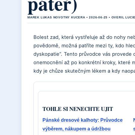
páteř)
MAREK LUKAS NOVOTNY KUCERA • 2026-06-25 • OVERIL LUCI
Bolest zad, která vystřeluje až do nohy ne
povědomě, možná patříte mezi ty, kdo hled
dyskopatie“. Tento průvodce vás provede o
onemocnění až po konkrétní kroky, které m
kdy je chůze skutečným lékem a kdy naop
TOHLE SI NENECHTE UJIT
Pánské dresové kalhoty: Průvodce
výběrem, nákupem a údržbou