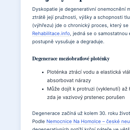
Dyskopatie je degenerativní onemocnění m
ztrátě její pružnosti, výšky a schopnosti tl
(výhřezu) jde o chronický proces, který se 
Rehabilitace.info
, jedná se o samostatnou 
postupně vysušuje a degraduje.
Degenerace meziobratlové ploténky
Ploténka ztrácí vodu a elastická vlá
absorbovat nárazy
Může dojít k protruzi (vyklenutí) až 
zda je vazivový prstenec porušen
Degenerace začíná už kolem 30. roku života
Podle
Nemocnice Na Homolce – české neur
degenerativních potíží krční páteře ve vět