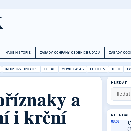
K
NASE HISTORIE
ZASADY OCHRANY OSOBNICH UDAJU
ZASADY COO
INDUSTRY UPDATES
LOCAL
MOVIE CASTS
POLITICS
TECH
TV
HLEDAT
příznaky a
í i krční
NEJNOVE
C
08:03
(