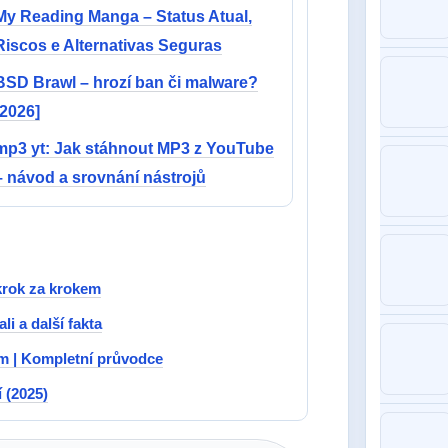
My Reading Manga – Status Atual,
Riscos e Alternativas Seguras
BSD Brawl – hrozí ban či malware?
[2026]
mp3 yt: Jak stáhnout MP3 z YouTube
– návod a srovnání nástrojů
krok za krokem
li a další fakta
ím | Kompletní průvodce
 (2025)