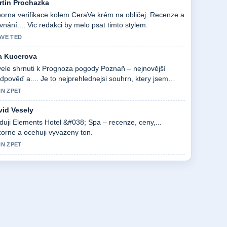
rtin Prochazka
orna verifikace kolem CeraVe krém na obličej: Recenze a
vnání.... Vic redakci by melo psat timto stylem.
AVE TED
a Kucerova
ele shrnuti k Prognoza pogody Poznaň – nejnovější
dpověď a.... Je to nejprehlednejsi souhrn, ktery jsem
s videl.
IN ZPET
vid Vesely
duji Elements Hotel &#038; Spa – recenze, ceny,...
orne a ocehuji vyvazeny ton.
IN ZPET