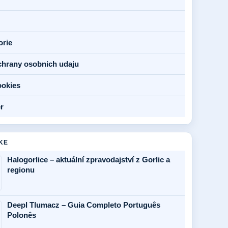
orie
chrany osobnich udaju
ookies
r
KE
Halogorlice – aktuální zpravodajství z Gorlic a
regionu
Deepl Tlumacz – Guia Completo Português
Polonês