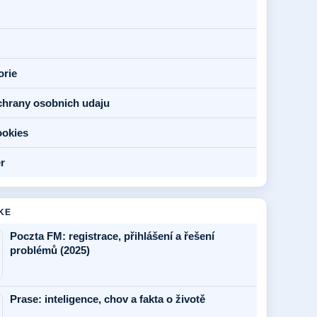
orie
chrany osobnich udaju
ookies
r
KE
Poczta FM: registrace, přihlášení a řešení
problémů (2025)
Prase: inteligence, chov a fakta o životě