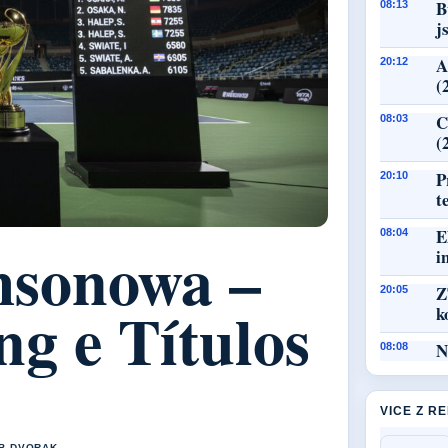
B
08:13
j
A
20:12
(
C
08:03
(
P
20:10
t
E
08:04
msonowa –
i
Z
20:05
ng e Títulos
k
N
08:08
VICE Z R
UB DVORAK