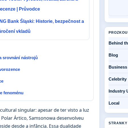
recenze | Průvodce
ING Bank Śląski: Historie, bezpečnost a
úročení vkladů
PROZKOU
Behind t
Blog
 srovnání nástrojů
Business
ovorozence
Celebrit
ce
Industry 
ze fenoménu
Local
ltural singular: apesar de ter visto a luz
o Polar Ártico, Samsonowa desenvolveu
STRANKY
ide desde a infância. Essa dualidade