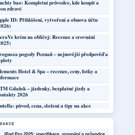
uchty bao: Kompletní průvodce, kde koupit a
sou zdravé
pple ID: Přihlášení, vytvoření a obnova účtu
2026)
eraVe krém na obličej: Recenze a srovnání
2025)
rognoza pogody Poznaň – nejnovější předpověď a
eploty
lements Hotel & Spa – recenze, ceny, fotky a
nformace
TM Gdaňsk – jízdenky, bezplatné jízdy a
ontakty 2026
utella: původ, cena, složení a tipy na akce
EDAKCE
iPad Pro 2025: specifikace, srovnání a průvodce