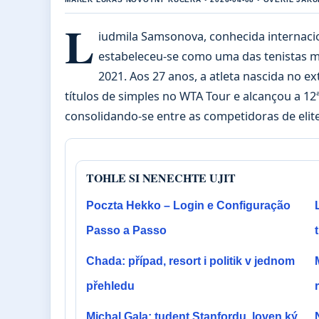
L
iudmila Samsonova, conhecida interna
estabeleceu-se como uma das tenistas m
2021. Aos 27 anos, a atleta nascida no e
títulos de simples no WTA Tour e alcançou a 12
consolidando-se entre as competidoras de eli
TOHLE SI NENECHTE UJIT
Poczta Hekko – Login e Configuração
Passo a Passo
Chada: případ, resort i politik v jednom
přehledu
Michal Gala: tudent Stanfordu, loven ký