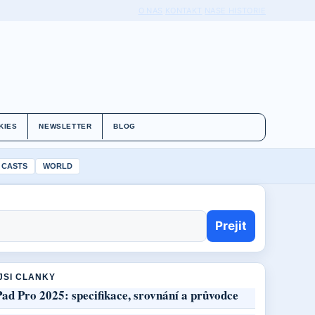
O NAS
KONTAKT
NASE HISTORIE
KIES
NEWSLETTER
BLOG
 CASTS
WORLD
Prejit
JSI CLANKY
Pad Pro 2025: specifikace, srovnání a průvodce