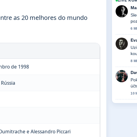
ZIVE KO
Ma
Sle
entre as 20 melhores do mundo
poz
6 M
Ev
Uzi
kou
8 M
mbro de 1998
Da
Pok
 Rússia
účt
10 
Dumitrache e Alessandro Piccari