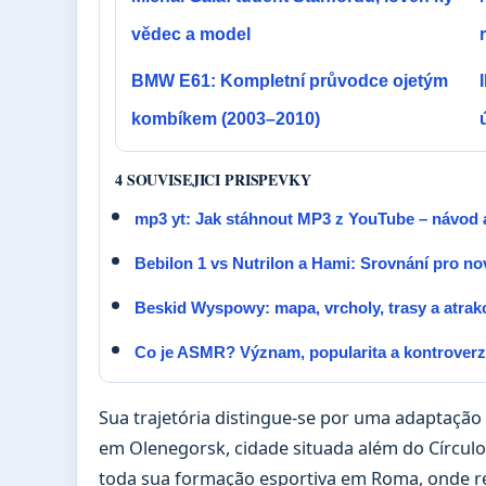
vědec a model
BMW E61: Kompletní průvodce ojetým
kombíkem (2003–2010)
4 SOUVISEJICI PRISPEVKY
mp3 yt: Jak stáhnout MP3 z YouTube – návod a
Bebilon 1 vs Nutrilon a Hami: Srovnání pro n
Beskid Wyspowy: mapa, vrcholy, trasy a atrak
Co je ASMR? Význam, popularita a kontrover
Sua trajetória distingue-se por uma adaptação cu
em Olenegorsk, cidade situada além do Círcul
toda sua formação esportiva em Roma, onde res