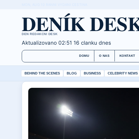
MON, AUG 10
RANNI VYDANI
CESTINA
DENÍK DES
DEN REDAKCNI DESK
Aktualizovano 02:51
16 clanku dnes
DOMU
O NAS
KONTAKT
BEHIND THE SCENES
BLOG
BUSINESS
CELEBRITY NEWS