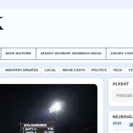
K
NASE HISTORIE
ZASADY OCHRANY OSOBNICH UDAJU
ZASADY COO
INDUSTRY UPDATES
LOCAL
MOVIE CASTS
POLITICS
TECH
TV
HLEDAT
NEJNOVE
i
20:04