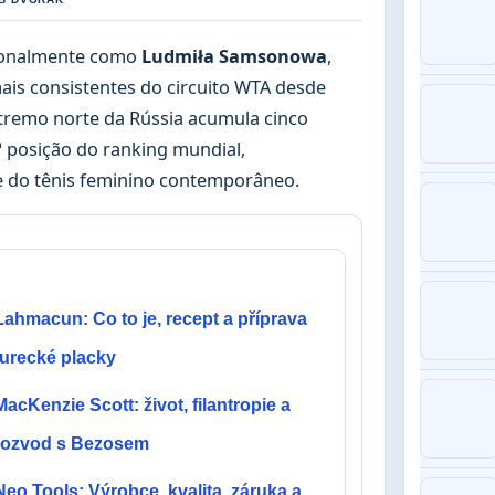
cionalmente como
Ludmiła Samsonowa
,
ais consistentes do circuito WTA desde
xtremo norte da Rússia acumula cinco
ª posição do ranking mundial,
te do tênis feminino contemporâneo.
Lahmacun: Co to je, recept a příprava
turecké placky
MacKenzie Scott: život, filantropie a
rozvod s Bezosem
Neo Tools: Výrobce, kvalita, záruka a