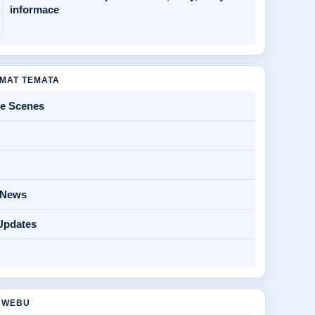
informace
MAT TEMATA
he Scenes
y News
Updates
 WEBU