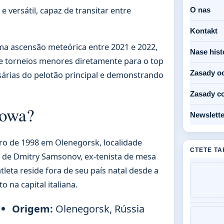
 versátil, capaz de transitar entre
O nas
Kontakt
uma ascensão meteórica entre 2021 e 2022,
Nase hist
de torneios menores diretamente para o top
Zasady o
sárias do pelotão principal e demonstrando
Zasady c
nowa?
Newslette
 de 1998 em Olenegorsk, localidade
CTETE TA
ha de Dmitry Samsonov, ex-tenista de mesa
leta reside fora de seu país natal desde a
 na capital italiana.
Origem:
Olenegorsk, Rússia