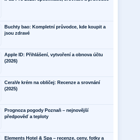
Buchty bao: Kompletní průvodce, kde koupit a
jsou zdravé
Apple ID: Přihlášení, vytvoření a obnova účtu
(2026)
CeraVe krém na obličej: Recenze a srovnání
(2025)
Prognoza pogody Poznaň – nejnovější
předpověď a teploty
Elements Hotel & Spa – recenze, ceny, fotky a