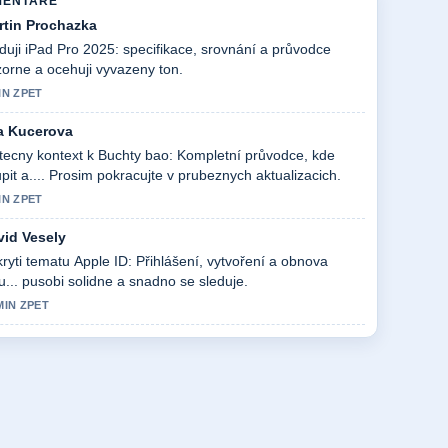
MENTARE
rtin Prochazka
duji iPad Pro 2025: specifikace, srovnání a průvodce
orne a ocehuji vyvazeny ton.
IN ZPET
a Kucerova
tecny kontext k Buchty bao: Kompletní průvodce, kde
pit a.... Prosim pokracujte v prubeznych aktualizacich.
IN ZPET
vid Vesely
ryti tematu Apple ID: Přihlášení, vytvoření a obnova
u... pusobi solidne a snadno se sleduje.
MIN ZPET