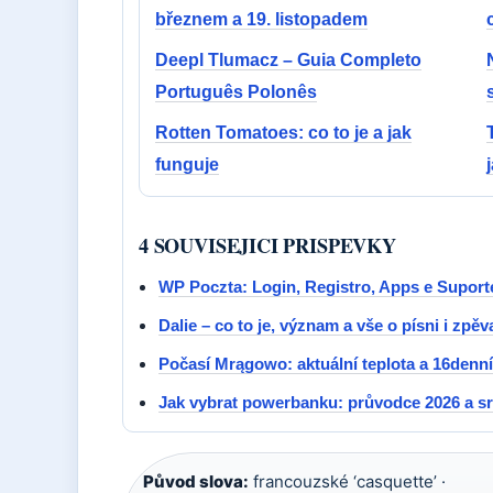
březnem a 19. listopadem
Deepl Tlumacz – Guia Completo
Português Polonês
Rotten Tomatoes: co to je a jak
funguje
4 SOUVISEJICI PRISPEVKY
WP Poczta: Login, Registro, Apps e Supor
Dalie – co to je, význam a vše o písni i zpě
Počasí Mrągowo: aktuální teplota a 16denní
Jak vybrat powerbanku: průvodce 2026 a sr
Původ slova:
francouzské ‘casquette’ ·