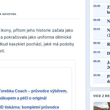
Z
20:05
k
RA NOVOTNA
N
08:08
N
20:01
ikony, přitom jeho historie začala jako
(
a pokračovala jako uniforma dělnické
R
odkud kaszkiet pochází, jaké má podoby
08:06
tí.
D
20:15
J
08:26
2
P
20:06
d
Torebka Coach – průvodce výběrem,
VICE Z R
nákupem a péčí o originál
3D tiskárna: kompletní průvodce