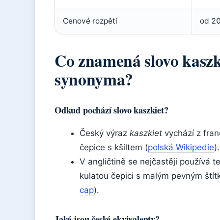
Cenové rozpětí
od 20
Co znamená slovo kaszk
synonyma?
Odkud pochází slovo kaszkiet?
Český výraz
kaszkiet
vychází z fra
čepice s kšiltem (
polská Wikipedie
).
V angličtině se nejčastěji používá 
kulatou čepici s malým pevným štít
cap
).
Jaké jsou české ekvivalenty?