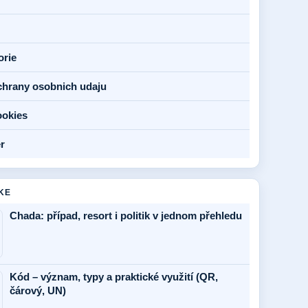
orie
chrany osobnich udaju
ookies
r
KE
Chada: případ, resort i politik v jednom přehledu
Kód – význam, typy a praktické využití (QR,
čárový, UN)