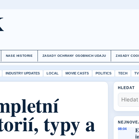
K
NASE HISTORIE
ZASADY OCHRANY OSOBNICH UDAJU
ZASADY COO
INDUSTRY UPDATES
LOCAL
MOVIE CASTS
POLITICS
TECH
TV
HLEDAT
mpletní
orií, typy a
NEJNOVE
E
08:04
i