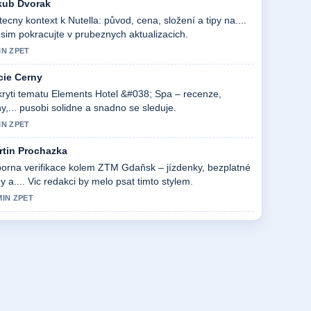
kub Dvorak
tecny kontext k Nutella: původ, cena, složení a tipy na....
sim pokracujte v prubeznych aktualizacich.
IN ZPET
cie Cerny
ryti tematu Elements Hotel &#038; Spa – recenze,
y,... pusobi solidne a snadno se sleduje.
IN ZPET
rtin Prochazka
orna verifikace kolem ZTM Gdaňsk – jízdenky, bezplatné
dy a.... Vic redakci by melo psat timto stylem.
MIN ZPET