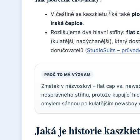
V češtině se kaszkietu říká také
plo
irská čepice
.
Rozlišujeme dva hlavní střihy:
flat 
(kulatější, nadýchanější), který do
doručovatelů (
StudioSuits – průvo
PROČ TO MÁ VÝZNAM
Zmatek v názvosloví – flat cap vs. new
nesprávného střihu, protože kupující hled
omylem sáhnou po kulatějším newsboy ca
Jaká je historie kaszkie