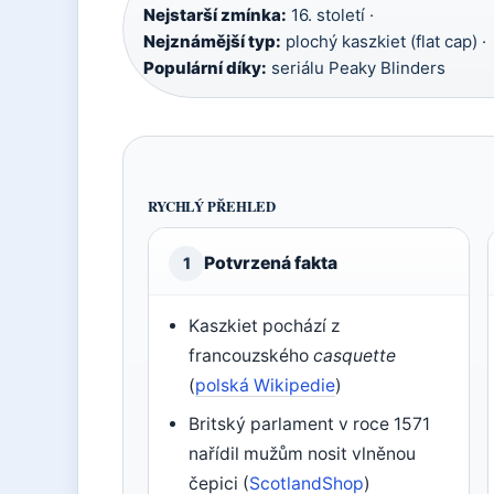
Nejstarší zmínka:
16. století ·
Nejznámější typ:
plochý kaszkiet (flat cap) ·
Populární díky:
seriálu Peaky Blinders
RYCHLÝ PŘEHLED
Potvrzená fakta
1
Kaszkiet pochází z
francouzského
casquette
(
polská Wikipedie
)
Britský parlament v roce 1571
nařídil mužům nosit vlněnou
čepici (
ScotlandShop
)