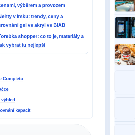
cenami, výběrem a provozem
Nehty v Irsku: trendy, ceny a
srovnání gel vs akryl vs BIAB
Torebka shopper: co to je, materiály a
jak vybrat tu nejlepší
te Completo
vačce
 výhled
ovnání kapacit