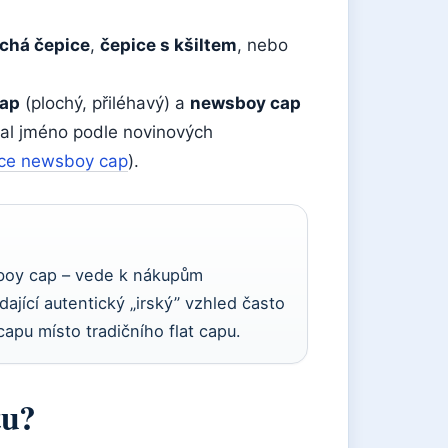
chá čepice
,
čepice s kšiltem
, nebo
cap
(plochý, přiléhavý) a
newsboy cap
stal jméno podle novinových
dce newsboy cap
).
sboy cap – vede k nákupům
ající autentický „irský” vzhled často
pu místo tradičního flat capu.
tu?