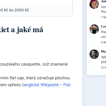
Ja
Uzi
0 Kč do 2000 Kč
Pro
7 M
iet a jaké má
Lu
Pok
cen
9 M
Ma
Vyb
jíz
ncouzského
casquette
, což znamená
11 
termín
flat cap
, který označuje plochou
kem vpředu (
anglická Wikipedie – Flat