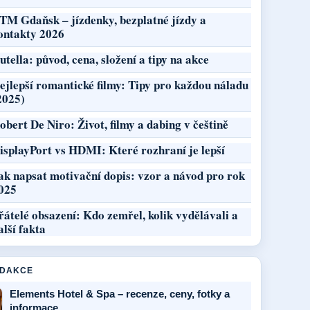
TM Gdaňsk – jízdenky, bezplatné jízdy a
ontakty 2026
utella: původ, cena, složení a tipy na akce
ejlepší romantické filmy: Tipy pro každou náladu
2025)
obert De Niro: Život, filmy a dabing v češtině
isplayPort vs HDMI: Které rozhraní je lepší
ak napsat motivační dopis: vzor a návod pro rok
025
řátelé obsazení: Kdo zemřel, kolik vydělávali a
alší fakta
EDAKCE
Elements Hotel & Spa – recenze, ceny, fotky a
informace