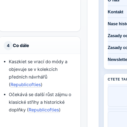
Kontakt
Nase hist
Zasady o
Co dále
4
Zasady c
Newslette
Kaszkiet se vrací do módy a
objevuje se v kolekcích
předních návrhářů
CTETE TA
(
Republicofties
)
Očekává se další růst zájmu o
klasické střihy a historické
doplňky (
Republicofties
)