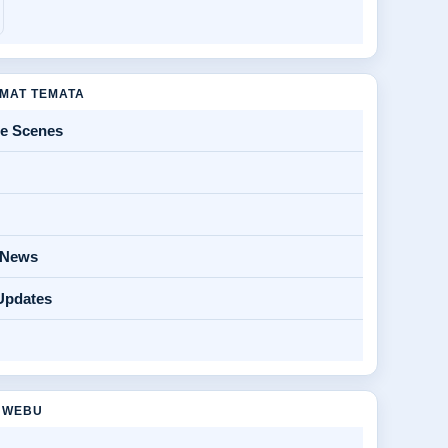
MAT TEMATA
he Scenes
y News
Updates
 WEBU