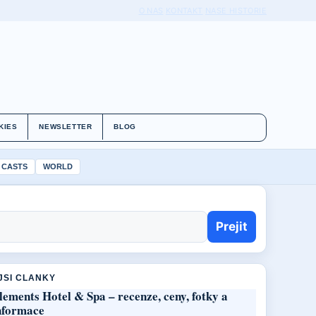
O NAS
KONTAKT
NASE HISTORIE
KIES
NEWSLETTER
BLOG
 CASTS
WORLD
Prejit
JSI CLANKY
lements Hotel & Spa – recenze, ceny, fotky a
nformace