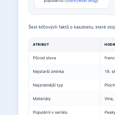
popularitu (
Sterkowski Blog
)
Šest klíčových faktů o kaszkietu, které sto
ATRIBUT
HOD
Původ slova
fran
Nejstarší zmínka
16. st
Nejznámější typ
Ploch
Materiály
Vlna,
Populární v seriálu
Peaky