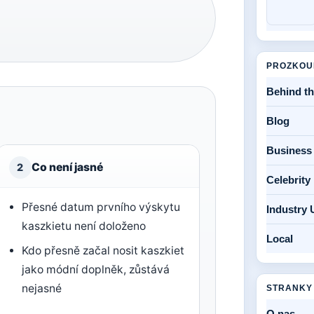
PROZKOU
Behind t
Blog
Business
Co není jasné
2
Celebrit
Přesné datum prvního výskytu
Industry 
kaszkietu není doloženo
Local
Kdo přesně začal nosit kaszkiet
jako módní doplněk, zůstává
nejasné
STRANKY
O nas