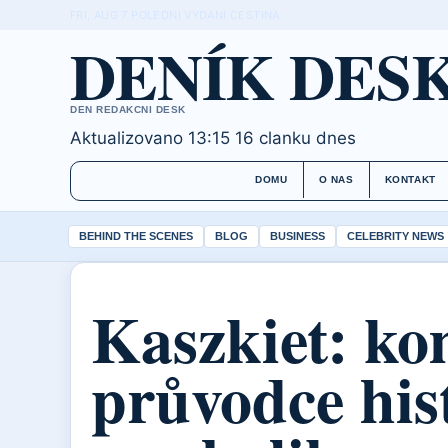
FRI, AUG 7
POLEDNI VYDANI
CESTINA
DENÍK DES
DEN REDAKCNI DESK
Aktualizovano 13:15
16 clanku dnes
DOMU
O NAS
KONTAKT
BEHIND THE SCENES
BLOG
BUSINESS
CELEBRITY NEWS
Kaszkiet: ko
průvodce hist