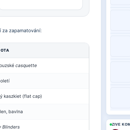
jí za zapamatování:
NOTA
couzské
casquette
oletí
ý kaszkiet (flat cap)
 len, bavlna
ZIVE KO
 Blinders