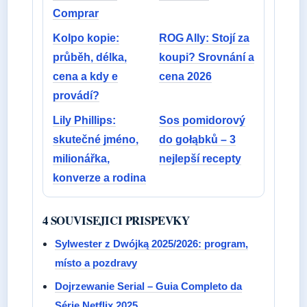
Comprar
Kolpo kopie:
ROG Ally: Stojí za
průběh, délka,
koupi? Srovnání a
cena a kdy e
cena 2026
provádí?
Lily Phillips:
Sos pomidorový
skutečné jméno,
do gołąbků – 3
milionářka,
nejlepší recepty
konverze a rodina
4 SOUVISEJICI PRISPEVKY
Sylwester z Dwójką 2025/2026: program,
místo a pozdravy
Dojrzewanie Serial – Guia Completo da
Série Netflix 2025