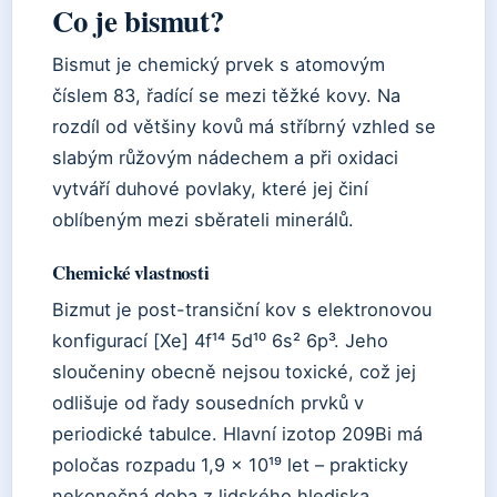
Co je bismut?
Bismut je chemický prvek s atomovým
číslem 83, řadící se mezi těžké kovy. Na
rozdíl od většiny kovů má stříbrný vzhled se
slabým růžovým nádechem a při oxidaci
vytváří duhové povlaky, které jej činí
oblíbeným mezi sběrateli minerálů.
Chemické vlastnosti
Bizmut je post-transiční kov s elektronovou
konfigurací [Xe] 4f¹⁴ 5d¹⁰ 6s² 6p³. Jeho
sloučeniny obecně nejsou toxické, což jej
odlišuje od řady sousedních prvků v
periodické tabulce. Hlavní izotop 209Bi má
poločas rozpadu 1,9 × 10¹⁹ let – prakticky
nekonečná doba z lidského hlediska