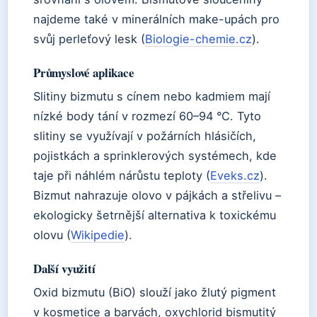
najdeme také v minerálních make-upách pro
svůj perleťový lesk (
Biologie-chemie.cz
).
Průmyslové aplikace
Slitiny bizmutu s cínem nebo kadmiem mají
nízké body tání v rozmezí 60–94 °C. Tyto
slitiny se využívají v požárních hlásičích,
pojistkách a sprinklerových systémech, kde
taje při náhlém nárůstu teploty (
Eveks.cz
).
Bizmut nahrazuje olovo v pájkách a střelivu –
ekologicky šetrnější alternativa k toxickému
olovu (
Wikipedie
).
Další využití
Oxid bizmutu (BiO) slouží jako žlutý pigment
v kosmetice a barvách, oxychlorid bismutitý