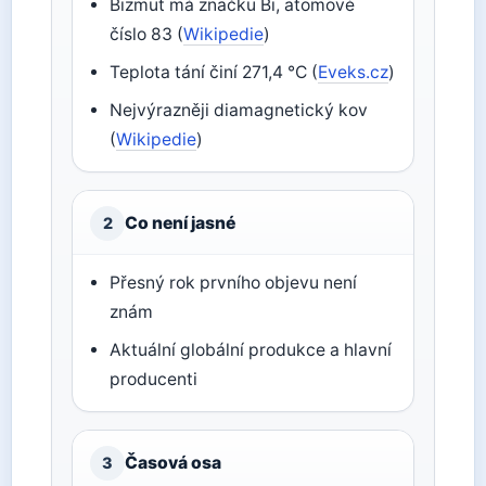
Bizmut má značku Bi, atomové
číslo 83 (
Wikipedie
)
Teplota tání činí 271,4 °C (
Eveks.cz
)
Nejvýrazněji diamagnetický kov
(
Wikipedie
)
Co není jasné
2
Přesný rok prvního objevu není
znám
Aktuální globální produkce a hlavní
producenti
Časová osa
3