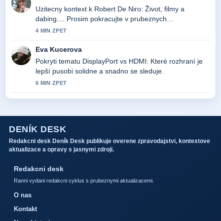
Uzitecny kontext k Robert De Niro: Život, filmy a
dabing.... Prosim pokracujte v prubeznych
aktualizacich.
4 MIN ZPET
Eva Kucerova
Pokryti tematu DisplayPort vs HDMI: Které rozhraní je
lepší pusobi solidne a snadno se sleduje.
6 MIN ZPET
DENÍK DESK
Redakcni desk Deník Desk publikuje overene zpravodajstvi, kontextove
aktualizace a opravy s jasnymi zdroji.
Redakcni desk
Ranni vydani redakcni cyklus s prubeznymi aktualizacemi.
O nas
Kontakt