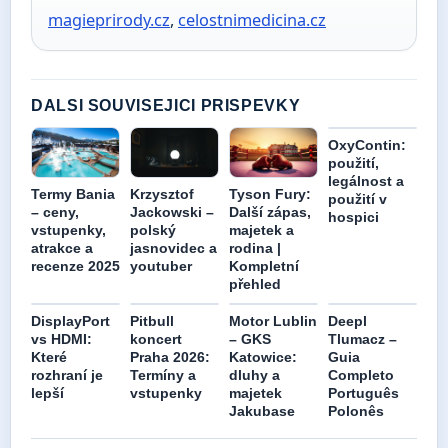
magieprirody.cz
,
celostnimedicina.cz
DALSI SOUVISEJICI PRISPEVKY
OxyContin:
použití,
legálnost a
Termy Bania
Krzysztof
Tyson Fury:
použití v
– ceny,
Jackowski –
Další zápas,
hospici
vstupenky,
polský
majetek a
atrakce a
jasnovidec a
rodina |
recenze 2025
youtuber
Kompletní
přehled
DisplayPort
Pitbull
Motor Lublin
Deepl
vs HDMI:
koncert
– GKS
Tlumacz –
Které
Praha 2026:
Katowice:
Guia
rozhraní je
Termíny a
dluhy a
Completo
lepší
vstupenky
majetek
Português
Jakubase
Polonês