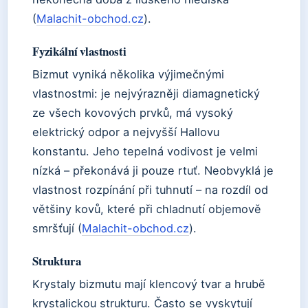
(
Malachit-obchod.cz
).
Fyzikální vlastnosti
Bizmut vyniká několika výjimečnými
vlastnostmi: je nejvýrazněji diamagnetický
ze všech kovových prvků, má vysoký
elektrický odpor a nejvyšší Hallovu
konstantu. Jeho tepelná vodivost je velmi
nízká – překonává ji pouze rtuť. Neobvyklá je
vlastnost rozpínání při tuhnutí – na rozdíl od
většiny kovů, které při chladnutí objemově
smršťují (
Malachit-obchod.cz
).
Struktura
Krystaly bizmutu mají klencový tvar a hrubě
krystalickou strukturu. Často se vyskytují