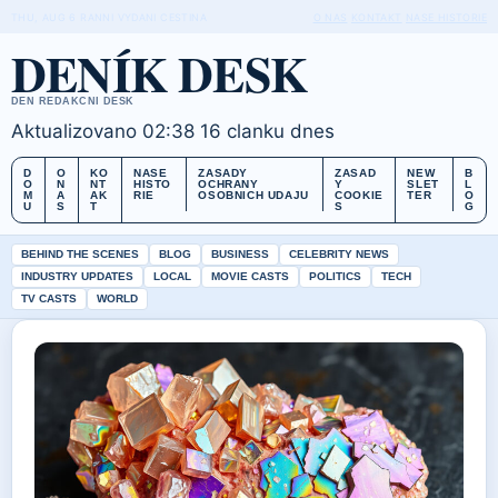
THU, AUG 6
RANNI VYDANI
CESTINA
O NAS
KONTAKT
NASE HISTORIE
DENÍK DESK
DEN REDAKCNI DESK
Aktualizovano 02:38
16 clanku dnes
D
O
KO
NASE
ZASADY
ZASAD
NEW
B
O
N
NT
HISTO
OCHRANY
Y
SLET
L
M
A
AK
RIE
OSOBNICH UDAJU
COOKIE
TER
O
U
S
T
S
G
BEHIND THE SCENES
BLOG
BUSINESS
CELEBRITY NEWS
INDUSTRY UPDATES
LOCAL
MOVIE CASTS
POLITICS
TECH
TV CASTS
WORLD