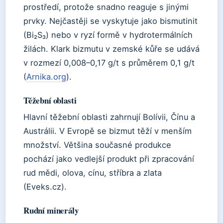
prostředí, protože snadno reaguje s jinými
prvky. Nejčastěji se vyskytuje jako bismutinit
(Bi₂S₃) nebo v ryzí formě v hydrotermálních
žilách. Klark bizmutu v zemské kůře se udává
v rozmezí 0,008–0,17 g/t s průměrem 0,1 g/t
(
Arnika.org
).
Těžební oblasti
Hlavní těžební oblasti zahrnují Bolívii, Čínu a
Austrálii. V Evropě se bizmut těží v menším
množství. Většina současné produkce
pochází jako vedlejší produkt při zpracování
rud mědi, olova, cínu, stříbra a zlata
(Eveks.cz).
Rudní minerály