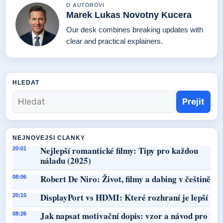
O AUTOROVI
Marek Lukas Novotny Kucera
Our desk combines breaking updates with
clear and practical explainers.
HLEDAT
Prejit
NEJNOVEJSI CLANKY
Nejlepší romantické filmy: Tipy pro každou
20:01
náladu (2025)
Robert De Niro: Život, filmy a dabing v češtině
08:06
DisplayPort vs HDMI: Které rozhraní je lepší
20:15
Jak napsat motivační dopis: vzor a návod pro
08:26