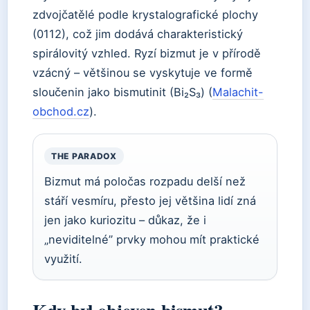
zdvojčatělé podle krystalografické plochy
(0112), což jim dodává charakteristický
spirálovitý vzhled. Ryzí bizmut je v přírodě
vzácný – většinou se vyskytuje ve formě
sloučenin jako bismutinit (Bi₂S₃) (
Malachit-
obchod.cz
).
THE PARADOX
Bizmut má poločas rozpadu delší než
stáří vesmíru, přesto jej většina lidí zná
jen jako kuriozitu – důkaz, že i
„neviditelné” prvky mohou mít praktické
využití.