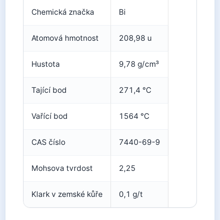
Chemická značka
Bi
Atomová hmotnost
208,98 u
Hustota
9,78 g/cm³
Tající bod
271,4 °C
Vařící bod
1564 °C
CAS číslo
7440-69-9
Mohsova tvrdost
2,25
Klark v zemské kůře
0,1 g/t