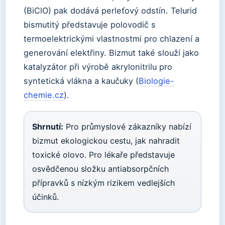
(BiClO) pak dodává perleťový odstín. Telurid
bismutitý představuje polovodič s
termoelektrickými vlastnostmi pro chlazení a
generování elektřiny. Bizmut také slouží jako
katalyzátor při výrobě akrylonitrilu pro
syntetická vlákna a kaučuky (
Biologie-
chemie.cz
).
Shrnutí:
Pro průmyslové zákazníky nabízí
bizmut ekologickou cestu, jak nahradit
toxické olovo. Pro lékaře představuje
osvědčenou složku antiabsorpčních
přípravků s nízkým rizikem vedlejších
účinků.