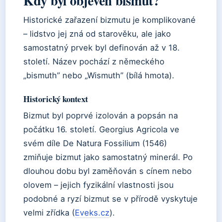
Kdy byl objeven bismut?
Historické zařazení bizmutu je komplikované
– lidstvo jej zná od starověku, ale jako
samostatný prvek byl definován až v 18.
století. Název pochází z německého
„bismuth” nebo „Wismuth” (bílá hmota).
Historický kontext
Bizmut byl poprvé izolován a popsán na
počátku 16. století. Georgius Agricola ve
svém díle De Natura Fossilium (1546)
zmiňuje bizmut jako samostatný minerál. Po
dlouhou dobu byl zaměňován s cínem nebo
olovem – jejich fyzikální vlastnosti jsou
podobné a ryzí bizmut se v přírodě vyskytuje
velmi zřídka (
Eveks.cz
).