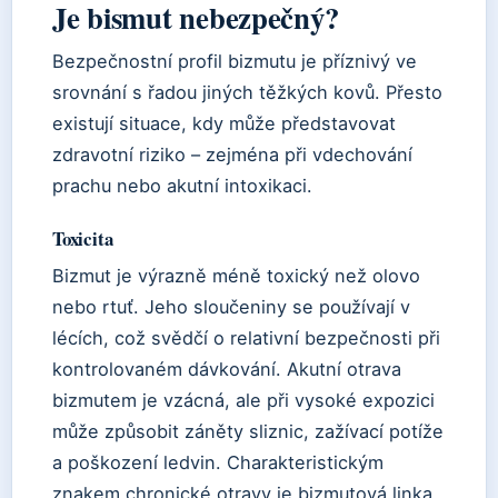
Je bismut nebezpečný?
Bezpečnostní profil bizmutu je příznivý ve
srovnání s řadou jiných těžkých kovů. Přesto
existují situace, kdy může představovat
zdravotní riziko – zejména při vdechování
prachu nebo akutní intoxikaci.
Toxicita
Bizmut je výrazně méně toxický než olovo
nebo rtuť. Jeho sloučeniny se používají v
lécích, což svědčí o relativní bezpečnosti při
kontrolovaném dávkování. Akutní otrava
bizmutem je vzácná, ale při vysoké expozici
může způsobit záněty sliznic, zažívací potíže
a poškození ledvin. Charakteristickým
znakem chronické otravy je bizmutová linka