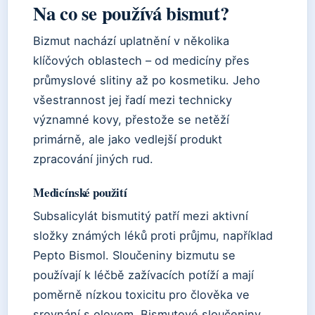
Na co se používá bismut?
Bizmut nachází uplatnění v několika
klíčových oblastech – od medicíny přes
průmyslové slitiny až po kosmetiku. Jeho
všestrannost jej řadí mezi technicky
významné kovy, přestože se netěží
primárně, ale jako vedlejší produkt
zpracování jiných rud.
Medicínské použití
Subsalicylát bismutitý patří mezi aktivní
složky známých léků proti průjmu, například
Pepto Bismol. Sloučeniny bizmutu se
používají k léčbě zažívacích potíží a mají
poměrně nízkou toxicitu pro člověka ve
srovnání s olovem. Bismutové sloučeniny