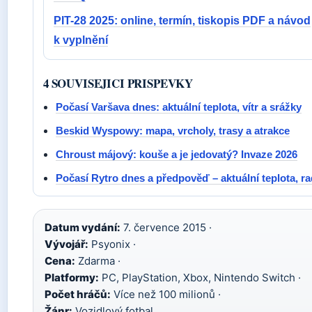
PIT-28 2025: online, termín, tiskopis PDF a návod
k vyplnění
4 SOUVISEJICI PRISPEVKY
Počasí Varšava dnes: aktuální teplota, vítr a srážky
Beskid Wyspowy: mapa, vrcholy, trasy a atrakce
Chroust májový: kouše a je jedovatý? Invaze 2026
Počasí Rytro dnes a předpověď – aktuální teplota, ra
Datum vydání:
7. července 2015 ·
Vývojář:
Psyonix ·
Cena:
Zdarma ·
Platformy:
PC, PlayStation, Xbox, Nintendo Switch ·
Počet hráčů:
Více než 100 milionů ·
Žánr:
Vozidlový fotbal