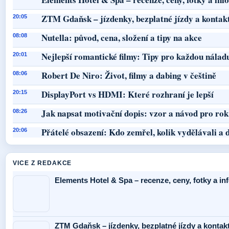
ZTM Gdaňsk – jízdenky, bezplatné jízdy a kontak
20:05
Nutella: původ, cena, složení a tipy na akce
08:08
Nejlepší romantické filmy: Tipy pro každou nálad
20:01
Robert De Niro: Život, filmy a dabing v češtině
08:06
DisplayPort vs HDMI: Které rozhraní je lepší
20:15
Jak napsat motivační dopis: vzor a návod pro ro
08:26
Přátelé obsazení: Kdo zemřel, kolik vydělávali a d
20:06
VICE Z REDAKCE
Elements Hotel & Spa – recenze, ceny, fotky a i
ZTM Gdaňsk – jízdenky, bezplatné jízdy a kontak