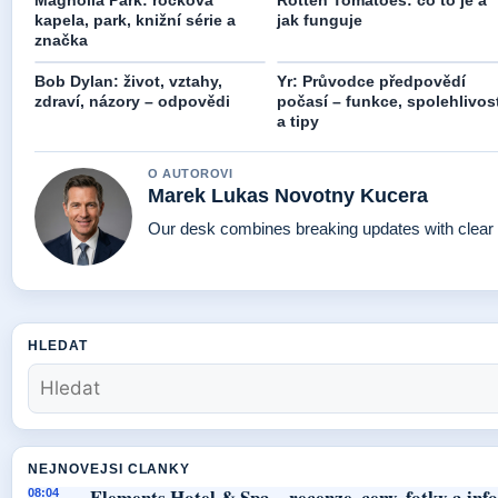
Magnolia Park: rocková
Rotten Tomatoes: co to je a
kapela, park, knižní série a
jak funguje
značka
Bob Dylan: život, vztahy,
Yr: Průvodce předpovědí
zdraví, názory – odpovědi
počasí – funkce, spolehlivos
a tipy
O AUTOROVI
Marek Lukas Novotny Kucera
Our desk combines breaking updates with clear a
HLEDAT
NEJNOVEJSI CLANKY
Elements Hotel & Spa – recenze, ceny, fotky a in
08:04