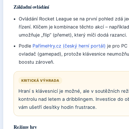
Základní ovládání
Ovládání Rocket League se na první pohled zdá je
řízení. Klíčem je kombinace těchto akcí – napříkl
umožňuje „flip“ (přemet), který míči dodá razanci.
Podle
PařímeHry.cz (český herní portál)
je pro PC 
ovladač (gamepad), protože klávesnice neumožňuje
boostu zároveň.
KRITICKÁ VÝHRADA
Hraní s klávesnicí je možné, ale v soutěžních re
kontrolu nad letem a dribblingem. Investice do
vám ušetří desítky hodin frustrace.
Režimy hry