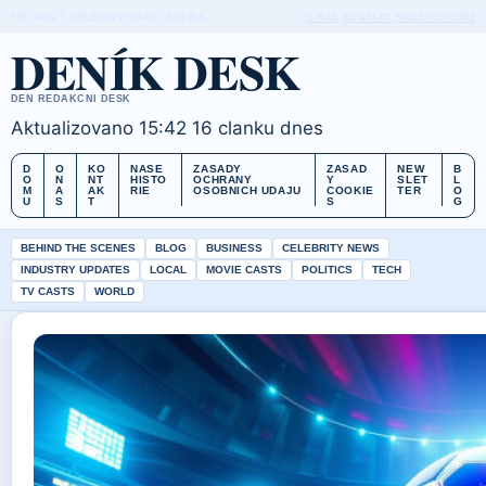
FRI, AUG 7
POLEDNI VYDANI
CESTINA
O NAS
KONTAKT
NASE HISTORIE
DENÍK DESK
DEN REDAKCNI DESK
Aktualizovano 15:42
16 clanku dnes
D
O
KO
NASE
ZASADY
ZASAD
NEW
B
O
N
NT
HISTO
OCHRANY
Y
SLET
L
M
A
AK
RIE
OSOBNICH UDAJU
COOKIE
TER
O
U
S
T
S
G
BEHIND THE SCENES
BLOG
BUSINESS
CELEBRITY NEWS
INDUSTRY UPDATES
LOCAL
MOVIE CASTS
POLITICS
TECH
TV CASTS
WORLD