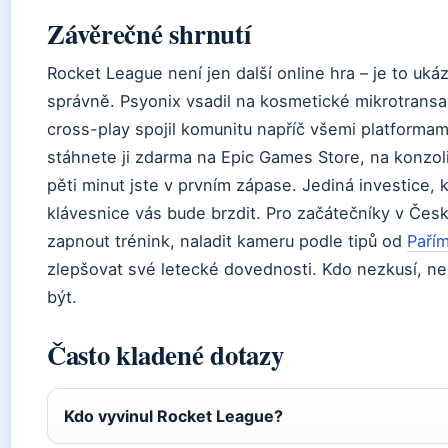
Závěrečné shrnutí
Rocket League není jen další online hra – je to uká
správně. Psyonix vsadil na kosmetické mikrotransak
cross-play spojil komunitu napříč všemi platformam
stáhnete ji zdarma na Epic Games Store, na konzo
pěti minut jste v prvním zápase. Jediná investice, k
klávesnice vás bude brzdit. Pro začátečníky v Česk
zapnout trénink, naladit kameru podle tipů od
Pařím
zlepšovat své letecké dovednosti. Kdo nezkusí, neu
být.
Často kladené dotazy
Kdo vyvinul Rocket League?