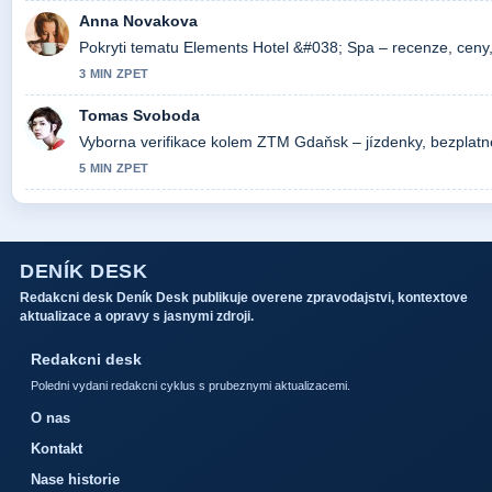
Anna Novakova
Pokryti tematu Elements Hotel &#038; Spa – recenze, ceny,.
3 MIN ZPET
Tomas Svoboda
Vyborna verifikace kolem ZTM Gdaňsk – jízdenky, bezplatné j
5 MIN ZPET
DENÍK DESK
Redakcni desk Deník Desk publikuje overene zpravodajstvi, kontextove
aktualizace a opravy s jasnymi zdroji.
Redakcni desk
Poledni vydani redakcni cyklus s prubeznymi aktualizacemi.
O nas
Kontakt
Nase historie