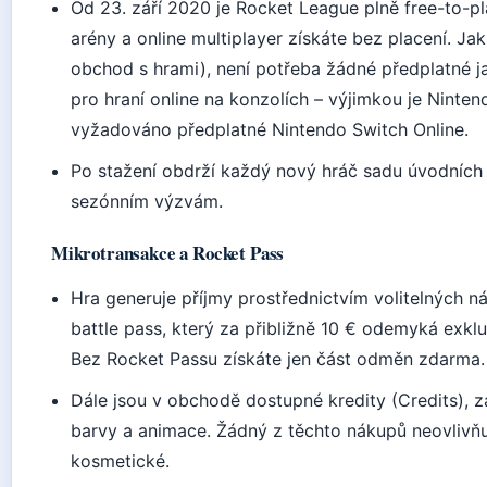
Od 23. září 2020 je Rocket League plně free-to-pla
arény a online multiplayer získáte bez placení. Ja
obchod s hrami), není potřeba žádné předplatné j
pro hraní online na konzolích – výjimkou je Ninten
vyžadováno předplatné Nintendo Switch Online.
Po stažení obdrží každý nový hráč sadu úvodních
sezónním výzvám.
Mikrotransakce a Rocket Pass
Hra generuje příjmy prostřednictvím volitelných n
battle pass, který za přibližně 10 € odemyká exkl
Bez Rocket Passu získáte jen část odměn zdarma.
Dále jsou v obchodě dostupné kredity (Credits), z
barvy a animace. Žádný z těchto nákupů neovlivňuj
kosmetické.