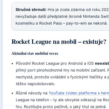
Stručné shrnutí:
Hra je zcela zdarma od roku 2020
nevyžaduje další předplatné (kromě Nintenda Switc
kosmetiku a Rocket Pass – pay-to-win se nekoná.
Rocket League na mobil – existuje?
Aktuální stav mobilní verze
Původní Rocket League pro Android a iOS
neexist
přímý port plnohodnotné hry na mobilní zařízení. P
nechystá, protože ovládání s fyzickými tlačítky a 
těžko napodobovalo.
Různé návody na
YouTube (video platforma s her
League na telefon – ty ale obvykle odkazují na Roc
hru. Rozlišujte proto pečlivě, o jaký titul se jedná.