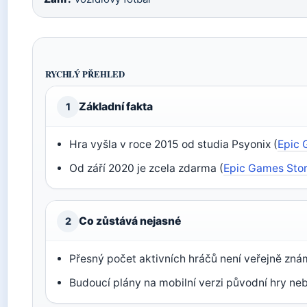
RYCHLÝ PŘEHLED
Základní fakta
1
Hra vyšla v roce 2015 od studia Psyonix (
Epic 
Od září 2020 je zcela zdarma (
Epic Games Store
Co zůstává nejasné
2
Přesný počet aktivních hráčů není veřejně zn
Budoucí plány na mobilní verzi původní hry neb