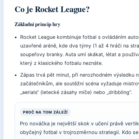
Co je Rocket League?
Základní princip hry
Rocket League kombinuje fotbal s ovládáním auto
uzavřené aréně, kde dva týmy (1 až 4 hráči na str
soupeřovy branky. Auta umí skákat, létat a používa
který z klasického fotbalu neznáte.
Zápas trvá pět minut, při nerozhodném výsledku ná
začátečníkům, ale soutěžní scéna vyžaduje mistrov
„aerials“ (letecké zásahy míče) nebo „dribbling“.
PROČ NA TOM ZÁLEŽÍ
Pro nováčka je největší skok v učení právě vertik
obyčejný fotbal v trojrozměrnou strategii. Kdo s