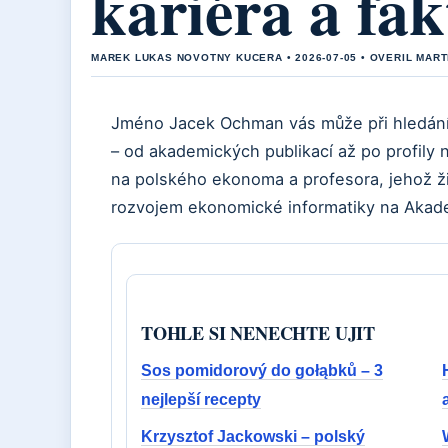
kariéra a fak
MAREK LUKAS NOVOTNY KUCERA • 2026-07-05 • OVERIL MAR
Jméno Jacek Ochman vás může při hledání 
– od akademických publikací až po profily
na polského ekonoma a profesora, jehož ži
rozvojem ekonomické informatiky na Akade
TOHLE SI NENECHTE UJIT
Sos pomidorový do gołąbků – 3
nejlepší recepty
Krzysztof Jackowski – polský