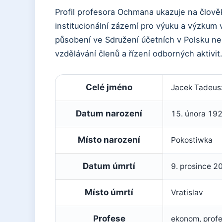
Profil profesora Ochmana ukazuje na člově
institucionální zázemí pro výuku a výzkum 
působení ve Sdružení účetních v Polsku neb
vzdělávání členů a řízení odborných aktivit
Klíčová
Celé jméno
Jacek Tadeu
fakta
o
Datum narození
15. února 19
Jaceku
Ochmanovi
Místo narození
Pokostiwka
Datum úmrtí
9. prosince 2
Místo úmrtí
Vratislav
Profese
ekonom, profes