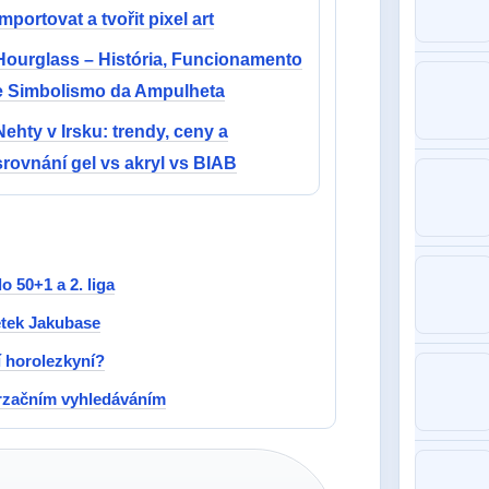
importovat a tvořit pixel art
Hourglass – História, Funcionamento
e Simbolismo da Ampulheta
Nehty v Irsku: trendy, ceny a
srovnání gel vs akryl vs BIAB
o 50+1 a 2. liga
etek Jakubase
í horolezkyní?
rzačním vyhledáváním