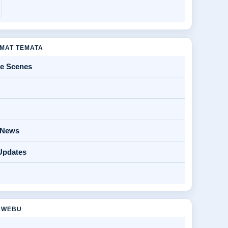
MAT TEMATA
he Scenes
y News
Updates
 WEBU