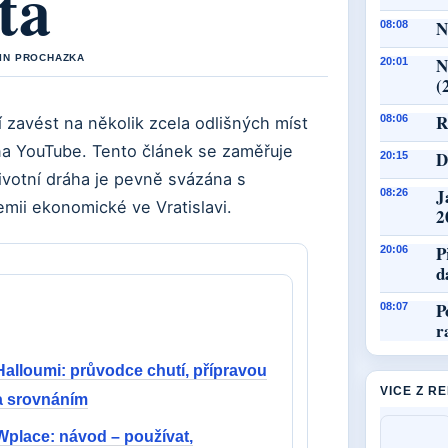
ta
N
08:08
TIN PROCHAZKA
N
20:01
(
R
08:06
zavést na několik zcela odlišných míst
 na YouTube. Tento článek se zaměřuje
D
20:15
votní dráha je pevně svázána s
J
08:26
mii ekonomické ve Vratislavi.
2
P
20:06
d
P
08:07
r
Halloumi: průvodce chutí, přípravou
VICE Z R
a srovnáním
Wplace: návod – používat,