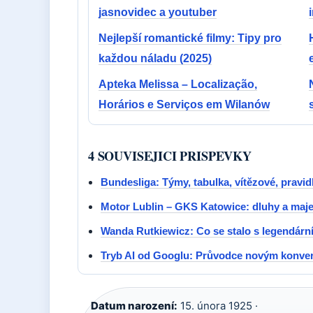
jasnovidec a youtuber
Nejlepší romantické filmy: Tipy pro
každou náladu (2025)
Apteka Melissa – Localização,
Horários e Serviços em Wilanów
4 SOUVISEJICI PRISPEVKY
Bundesliga: Týmy, tabulka, vítězové, pravidl
Motor Lublin – GKS Katowice: dluhy a maj
Wanda Rutkiewicz: Co se stalo s legendárn
Tryb AI od Googlu: Průvodce novým konve
Datum narození:
15. února 1925 ·