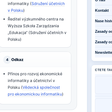
informatiky (
Sdružení účetních
v Polsku
)
Kontakt
Ředitel výzkumného centra na
Nase hist
Wyższa Szkoła Zarządzania
Zasady o
„Edukacja“ (Sdružení účetních v
Polsku)
Zasady c
Newslette
Odkaz
4
CTETE TA
Přínos pro rozvoj ekonomické
informatiky a účetnictví v
Polsku (
Vědecká společnost
pro ekonomickou informatiku
)