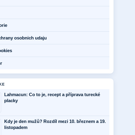
orie
chrany osobnich udaju
ookies
r
KE
Lahmacun: Co to je, recept a příprava turecké
placky
Kdy je den mužů? Rozdíl mezi 10. březnem a 19.
listopadem