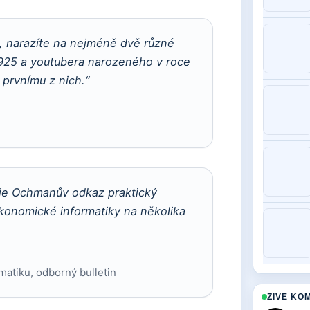
u, narazíte na nejméně dvě různé
925 a youtubera narozeného v roce
prvnímu z nich.“
uje Ochmanův odkaz praktický
konomické informatiky na několika
atiku, odborný bulletin
ZIVE KO