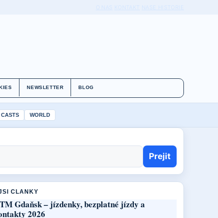
O NAS
KONTAKT
NASE HISTORIE
KIES
NEWSLETTER
BLOG
 CASTS
WORLD
Prejit
JSI CLANKY
TM Gdaňsk – jízdenky, bezplatné jízdy a
ontakty 2026