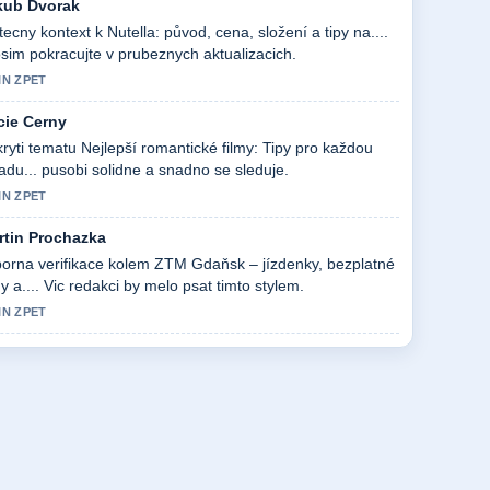
kub Dvorak
tecny kontext k Nutella: původ, cena, složení a tipy na....
sim pokracujte v prubeznych aktualizacich.
IN ZPET
cie Cerny
ryti tematu Nejlepší romantické filmy: Tipy pro každou
adu... pusobi solidne a snadno se sleduje.
IN ZPET
rtin Prochazka
orna verifikace kolem ZTM Gdaňsk – jízdenky, bezplatné
dy a.... Vic redakci by melo psat timto stylem.
IN ZPET