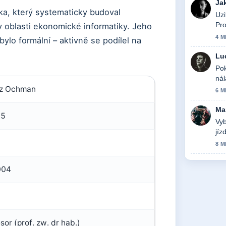
Ja
ka, který systematicky budoval
Uzi
Pro
v oblasti ekonomické informatiky. Jeho
4 M
ylo formální – aktivně se podílel na
.
Lu
Pok
nál
sz Ochman
6 M
Ma
25
Vyb
jíz
8 M
004
or (prof. zw. dr hab.)