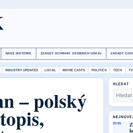
K
NASE HISTORIE
ZASADY OCHRANY OSOBNICH UDAJU
ZASADY COO
INDUSTRY UPDATES
LOCAL
MOVIE CASTS
POLITICS
TECH
TV
HLEDAT
n – polský
topis,
NEJNOVE
Z
20:05
k