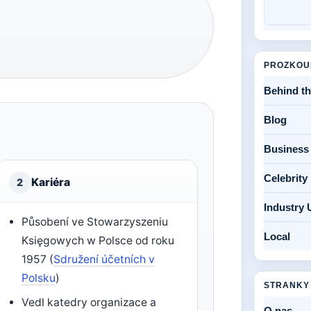
PROZKOU
Behind t
Blog
Business
Celebrit
Kariéra
2
Industry 
Působení ve Stowarzyszeniu
Local
Księgowych w Polsce od roku
1957 (
Sdružení účetních v
Polsku
)
STRANKY
Vedl katedry organizace a
O nas