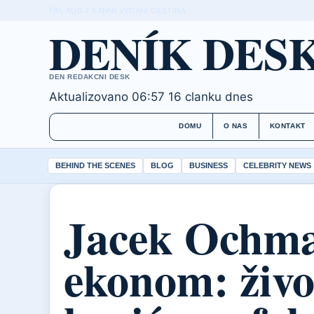
FRI, AUG 7
RANNI VYDANI
CESTINA
DENÍK DES
DEN REDAKCNI DESK
Aktualizovano 06:57
16 clanku dnes
DOMU
O NAS
KONTAKT
BEHIND THE SCENES
BLOG
BUSINESS
CELEBRITY NEWS
Jacek Ochma
ekonom: živo