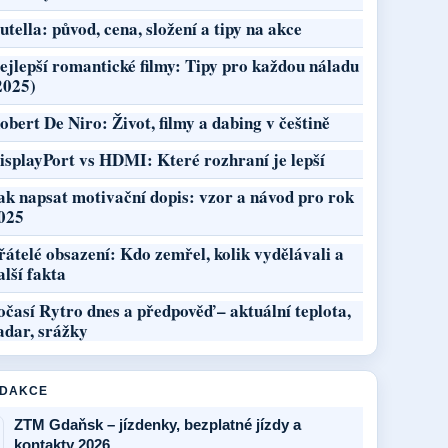
utella: původ, cena, složení a tipy na akce
ejlepší romantické filmy: Tipy pro každou náladu
2025)
obert De Niro: Život, filmy a dabing v češtině
isplayPort vs HDMI: Které rozhraní je lepší
ak napsat motivační dopis: vzor a návod pro rok
025
řátelé obsazení: Kdo zemřel, kolik vydělávali a
alší fakta
očasí Rytro dnes a předpověď – aktuální teplota,
adar, srážky
EDAKCE
ZTM Gdaňsk – jízdenky, bezplatné jízdy a
kontakty 2026