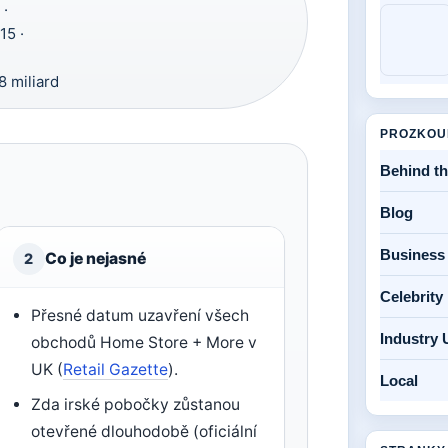
 ·
15 ·
 miliard
PROZKOU
Behind t
Blog
Business
Co je nejasné
2
Celebrit
Přesné datum uzavření všech
Industry 
obchodů Home Store + More v
UK (
Retail Gazette
).
Local
Zda irské pobočky zůstanou
otevřené dlouhodobě (oficiální