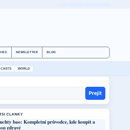
O NAS
KONTAKT
NASE HISTORIE
KIES
NEWSLETTER
BLOG
 CASTS
WORLD
Prejit
JSI CLANKY
uchty bao: Kompletní průvodce, kde koupit a
sou zdravé