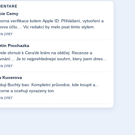
MENTARE
cie Cerny
orna verifikace kolem Apple ID: Přihlášení, vytvoření a
ova účtu.... Vic redakci by melo psat timto stylem.
IN ZPET
rtin Prochazka
ele shrnuti k CeraVe krém na obličej: Recenze a
vnání.... Je to nejprehlednejsi souhrn, ktery jsem dnes
el.
IN ZPET
a Kucerova
duji Buchty bao: Kompletní průvodce, kde koupit a...
orne a ocehuji vyvazeny ton.
IN ZPET