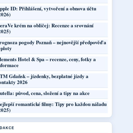
pple ID: Přihlášení, vytvoření a obnova účtu
2026)
eraVe krém na obličej: Recenze a srovnání
2025)
rognoza pogody Poznaň – nejnovější předpověď a
eploty
lements Hotel & Spa – recenze, ceny, fotky a
nformace
TM Gdaňsk – jízdenky, bezplatné jízdy a
ontakty 2026
utella: původ, cena, složení a tipy na akce
ejlepší romantické filmy: Tipy pro každou náladu
2025)
EDAKCE