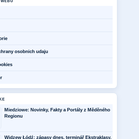
 WEBU
orie
chrany osobnich udaju
ookies
r
KE
Miedziowe: Novinky, Fakty a Portály z Měděného
Regionu
Widzew Łódź: zápasy dnes, terminář Ekstraklasy,