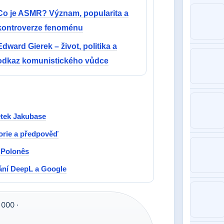
Co je ASMR? Význam, popularita a
kontroverze fenoménu
Edward Gierek – život, politika a
odkaz komunistického vůdce
etek Jakubase
torie a předpověď
 Polonês
nání DeepL a Google
000 ·