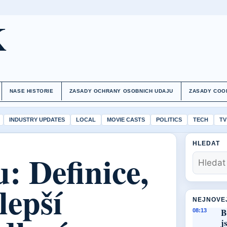
K
NASE HISTORIE
ZASADY OCHRANY OSOBNICH UDAJU
ZASADY COO
INDUSTRY UPDATES
LOCAL
MOVIE CASTS
POLITICS
TECH
TV
HLEDAT
: Definice,
lepší
NEJNOVE
B
08:13
j