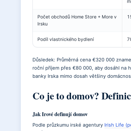
m
Počet obchodů Home Store + More v
1
Irsku
Podíl vlastnického bydlení
7
Důsledek: Průměrná cena €320 000 znamen
roční příjem přes €80 000, aby dosáhl na h
banky Irska mimo dosah většiny domácnost
Co je to domov? Defini
Jak Irové definují domov
Podle průzkumu irské agentury
Irish Life (