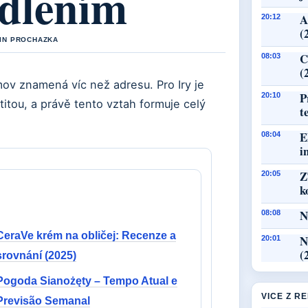
ydlením
A
20:12
(
TIN PROCHAZKA
C
08:03
(
omov znamená víc než adresu. Pro Iry je
P
20:10
itou, a právě tento vztah formuje celý
t
E
08:04
i
Z
20:05
k
N
08:08
CeraVe krém na obličej: Recenze a
N
20:01
(
srovnání (2025)
Pogoda Sianożęty – Tempo Atual e
VICE Z R
Previsão Semanal