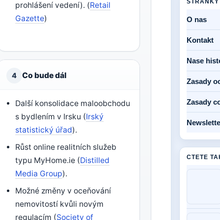
STRANKY
prohlášení vedení). (
Retail
Gazette
)
O nas
Kontakt
Nase hist
Co bude dál
4
Zasady o
Zasady c
Další konsolidace maloobchodu
s bydlením v Irsku (
Irský
Newslette
statistický úřad
).
Růst online realitních služeb
CTETE TA
typu MyHome.ie (
Distilled
Media Group
).
Možné změny v oceňování
nemovitostí kvůli novým
regulacím (
Society of