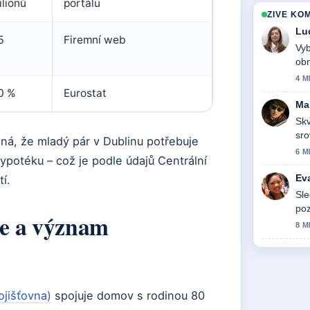
ilionů
portálu
ZIVE KO
Lu
5
Firemní web
Vyb
obn
4 M
0 %
Eurostat
Ma
Skv
sro
á, že mladý pár v Dublinu potřebuje
vid
6 M
ypotéku – což je podle údajů Centrální
Ev
í.
Sle
poz
ce a význam
8 M
pojišťovna)
spojuje domov s rodinou 80