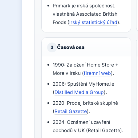
Primark je irská společnost,
vlastněná Associated British
Foods (
Irský statistický úřad
).
Časová osa
3
1990: Založení Home Store +
More v Irsku (
firemní web
).
2006: Spuštění MyHome.ie
(
Distilled Media Group
).
2020: Prodej britské skupině
(
Retail Gazette
).
2024: Oznámení uzavření
obchodů v UK (Retail Gazette).