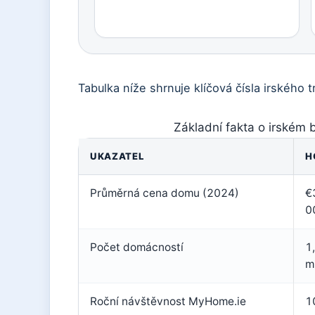
Tabulka níže shrnuje klíčová čísla irského 
Základní fakta o irském b
UKAZATEL
H
Průměrná cena domu (2024)
€
0
Počet domácností
1
m
Roční návštěvnost MyHome.ie
1