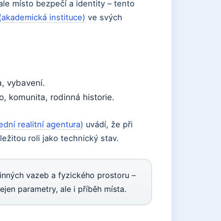
le místo bezpečí a identity – tento
(akademická instituce)
ve svých
a, vybavení.
, komunita, rodinná historie.
ední realitní agentura)
uvádí, že při
ežitou roli jako technický stav.
inných vazeb a fyzického prostoru –
ejen parametry, ale i příběh místa.