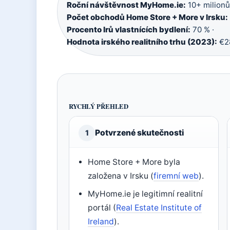
Roční návštěvnost MyHome.ie:
10+ milionů
Počet obchodů Home Store + More v Irsku:
Procento Irů vlastnících bydlení:
70 % ·
Hodnota irského realitního trhu (2023):
€28
RYCHLÝ PŘEHLED
Potvrzené skutečnosti
1
Home Store + More byla
založena v Irsku (
firemní web
).
MyHome.ie je legitimní realitní
portál (
Real Estate Institute of
Ireland
).