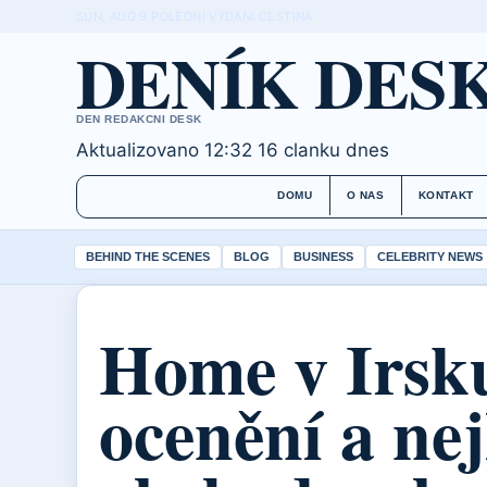
SUN, AUG 9
POLEDNI VYDANI
CESTINA
DENÍK DES
DEN REDAKCNI DESK
Aktualizovano 12:32
16 clanku dnes
DOMU
O NAS
KONTAKT
BEHIND THE SCENES
BLOG
BUSINESS
CELEBRITY NEWS
Home v Irsku
ocenění a nej