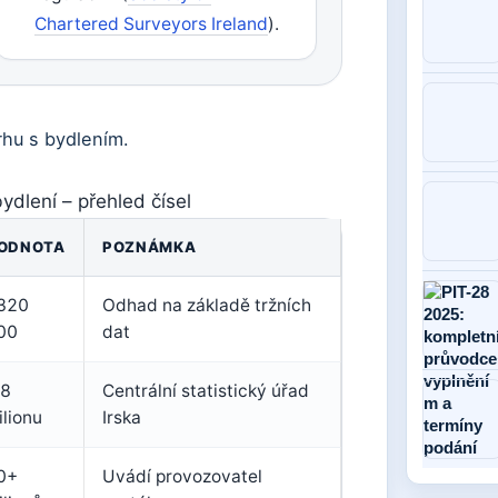
Chartered Surveyors Ireland
).
trhu s bydlením.
ydlení – přehled čísel
ODNOTA
POZNÁMKA
320
Odhad na základě tržních
00
dat
,8
Centrální statistický úřad
ilionu
Irska
0+
Uvádí provozovatel