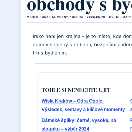
obchody s b
MAREK LUKAS NOVOTNY KUCERA • 2026-05-29 • OVERIL MAR
Irsko není jen krajina – je to místo, kde d
domov spojený s rodinou, bezpečím a ident
trh s bydlením.
TOHLE SI NENECHTE UJIT
Wisła Kraków – Odra Opole:
Výsledek, sestavy a klíčové momenty
Dámské špilky: černé, vysoké, na
sloupku – výběr 2024