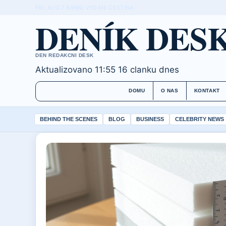
FRI, AUG 7
RANNI VYDANI
CESTINA
DENÍK DES
DEN REDAKCNI DESK
Aktualizovano 11:55
16 clanku dnes
DOMU
O NAS
KONTAKT
BEHIND THE SCENES
BLOG
BUSINESS
CELEBRITY NEWS