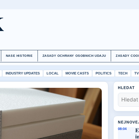
K
NASE HISTORIE
ZASADY OCHRANY OSOBNICH UDAJU
ZASADY COO
INDUSTRY UPDATES
LOCAL
MOVIE CASTS
POLITICS
TECH
TV
HLEDAT
NEJNOVE
E
08:04
i