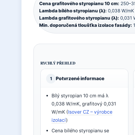
Cena grafitového styropianu 10 cm:
250–35
Lambda bílého styropianu (λ):
0,038 W/mK 
Lambda grafitového styropianu (λ):
0,031 
Min. doporučená tloušťka izolace fasády:
1
RYCHLÝ PŘEHLED
Potvrzené informace
1
Bílý styropian 10 cm má λ
0,038 W/mK, grafitový 0,031
W/mK (
Isover CZ – výrobce
izolací
)
Cena bílého styropianu se