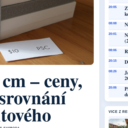
Z
20:05
k
N
08:08
N
20:01
(
R
08:06
D
20:15
 cm – ceny,
J
08:26
2
srovnání
P
20:06
d
itového
VICE Z R
AS SVOBODA