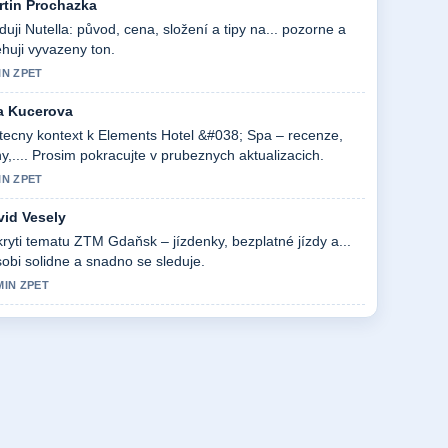
rtin Prochazka
duji Nutella: původ, cena, složení a tipy na... pozorne a
huji vyvazeny ton.
IN ZPET
a Kucerova
tecny kontext k Elements Hotel &#038; Spa – recenze,
y,.... Prosim pokracujte v prubeznych aktualizacich.
IN ZPET
vid Vesely
ryti tematu ZTM Gdaňsk – jízdenky, bezplatné jízdy a...
obi solidne a snadno se sleduje.
MIN ZPET