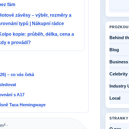
bez fám
Hotové závěsy – výběr, rozměry a
srovnání typů | Nákupní rádce
PROZKOU
Kolpo kopie: průběh, délka, cena a
Behind t
kdy e provádí?
Blog
Business
Celebrit
26) – co vás čeká
sledovat
Industry 
ovnání s A17
Local
 písně Taca Hemingwaye
STRANKY
m² ·
O nas