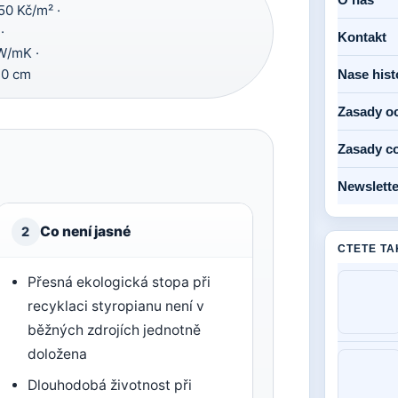
0 Kč/m² ·
·
Kontakt
W/mK ·
0 cm
Nase hist
Zasady o
Zasady c
Newslette
Co není jasné
2
CTETE TA
Přesná ekologická stopa při
recyklaci styropianu není v
běžných zdrojích jednotně
doložena
Dlouhodobá životnost při