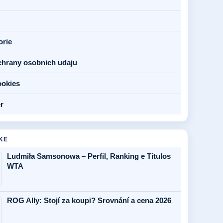
orie
chrany osobnich udaju
ookies
r
KE
Ludmiła Samsonowa – Perfil, Ranking e Títulos
WTA
ROG Ally: Stojí za koupi? Srovnání a cena 2026