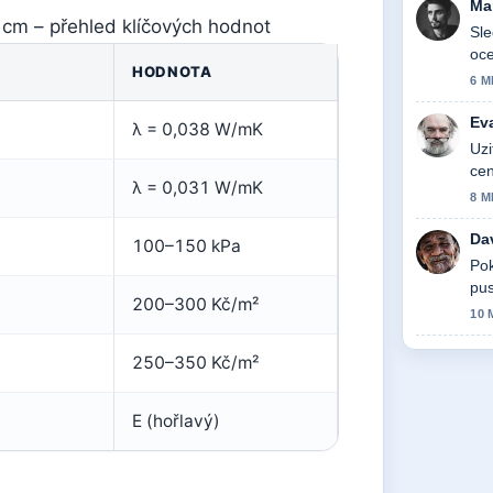
Ma
 cm – přehled klíčových hodnot
Sle
oce
HODNOTA
6 M
Ev
λ = 0,038 W/mK
Uzi
cen
λ = 0,031 W/mK
8 M
Da
100–150 kPa
Pok
pus
200–300 Kč/m²
10 
250–350 Kč/m²
E (hořlavý)