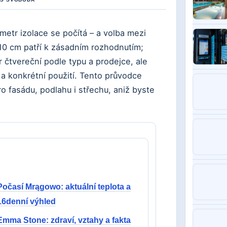
metr izolace se počítá – a volba mezi
 10 cm patří k zásadním rozhodnutím;
 čtvereční podle typu a prodejce, ale
 a konkrétní použití. Tento průvodce
o fasádu, podlahu i střechu, aniž byste
Počasí Mrągowo: aktuální teplota a
16denní výhled
Emma Stone: zdraví, vztahy a fakta