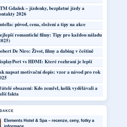
TM Gdaňsk – jízdenky, bezplatné jízdy a
ontakty 2026
utella: původ, cena, složení a tipy na akce
ejlepší romantické filmy: Tipy pro každou náladu
2025)
obert De Niro: Život, filmy a dabing v češtině
isplayPort vs HDMI: Které rozhraní je lepší
ak napsat motivační dopis: vzor a návod pro rok
025
řátelé obsazení: Kdo zemřel, kolik vydělávali a
alší fakta
EDAKCE
Elements Hotel & Spa – recenze, ceny, fotky a
informace