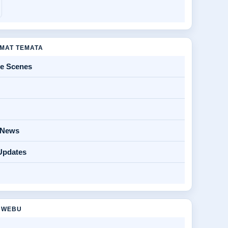
MAT TEMATA
he Scenes
y News
Updates
 WEBU