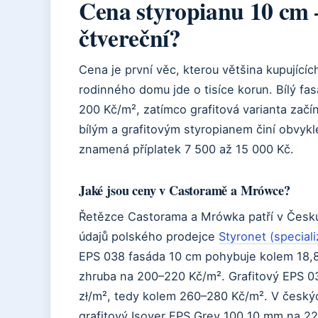
Cena styropianu 10 cm –
čtvereční?
Cena je první věc, kterou většina kupujícíc
rodinného domu jde o tisíce korun. Bílý f
200 Kč/m², zatímco grafitová varianta zač
bílým a grafitovým styropianem činí obvykl
znamená příplatek 7 500 až 15 000 Kč.
Jaké jsou ceny v Castoramě a Mrówce?
Řetězce Castorama a Mrówka patří v Česku
údajů polského prodejce
Styronet (special
EPS 038 fasáda 10 cm pohybuje kolem 18,8
zhruba na 200–220 Kč/m². Grafitový EPS 031
zł/m², tedy kolem 260–280 Kč/m². V českýc
grafitový Isover EPS Grey 100 10 mm na 2