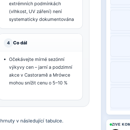
extrémních podmínkách
(vlhkost, UV záření) není
systematicky dokumentována
Co dál
4
Očekávejte mírné sezónní
výkyvy cen – jarní a podzimní
akce v Castoramě a Mrówce
mohou snížit cenu o 5–10 %
rnuty v následující tabulce.
ZIVE KO