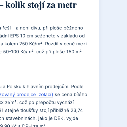
 kolik stojí za metr
h řeší – a není divu, při ploše běžného
asádní EPS 10 cm seženete v základu od
íná kolem 250 Kč/m². Rozdíl v ceně mezi
e 50–100 Kč/m², což při ploše 150 m²
 a Polsku k hlavním prodejcům. Podle
izovaný prodejce izolací)
se cena bílého
2 zł/m², což po přepočtu vychází
 stejné tloušťky stojí přibližně 23,74
h stavebninách, jako je DEK, vyjde
29,90 Kč s DPH za m².