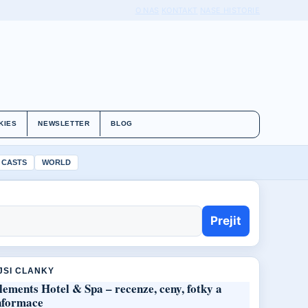
O NAS
KONTAKT
NASE HISTORIE
KIES
NEWSLETTER
BLOG
 CASTS
WORLD
Prejit
JSI CLANKY
lements Hotel & Spa – recenze, ceny, fotky a
nformace