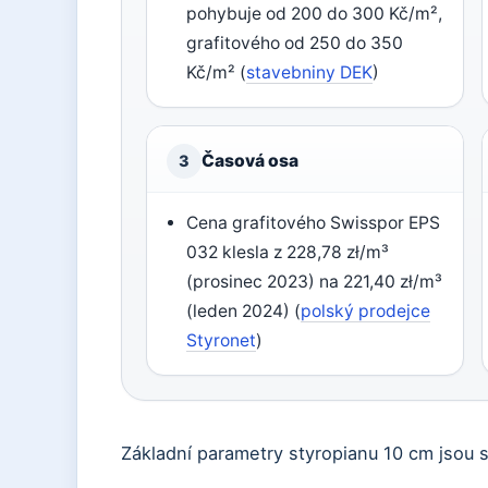
pohybuje od 200 do 300 Kč/m²,
grafitového od 250 do 350
Kč/m² (
stavebniny DEK
)
Časová osa
3
Cena grafitového Swisspor EPS
032 klesla z 228,78 zł/m³
(prosinec 2023) na 221,40 zł/m³
(leden 2024) (
polský prodejce
Styronet
)
Základní parametry styropianu 10 cm jsou sh