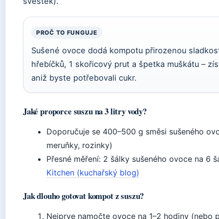
švestek).
PROČ TO FUNGUJE
Sušené ovoce dodá kompotu přirozenou sladkost.
hřebíčků, 1 skořicový prut a špetka muškátu – zí
aniž byste potřebovali cukr.
Jaké proporce suszu na 3 litry vody?
Doporučuje se 400–500 g směsi sušeného ovoce
meruňky, rozinky)
Přesné měření: 2 šálky sušeného ovoce na 6 
Kitchen (kuchařský blog)
Jak dlouho gotovat kompot z suszu?
Nejprve namočte ovoce na 1–2 hodiny (nebo p