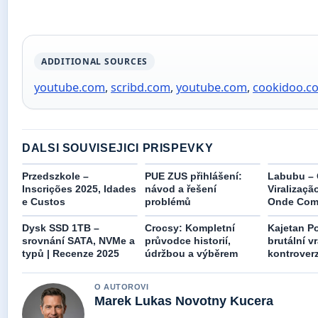
ADDITIONAL SOURCES
youtube.com
,
scribd.com
,
youtube.com
,
cookidoo.c
DALSI SOUVISEJICI PRISPEVKY
Przedszkole –
PUE ZUS přihlášení:
Labubu – 
Inscrições 2025, Idades
návod a řešení
Viralizaçã
e Custos
problémů
Onde Com
Dysk SSD 1TB –
Crocsy: Kompletní
Kajetan P
srovnání SATA, NVMe a
průvodce historií,
brutální v
typů | Recenze 2025
údržbou a výběrem
kontrover
O AUTOROVI
Marek Lukas Novotny Kucera