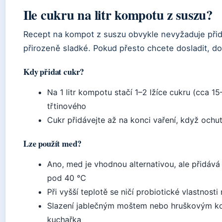
Ile cukru na litr kompotu z suszu?
Recept na kompot z suszu obvykle nevyžaduje přid
přirozeně sladké. Pokud přesto chcete dosladit, d
Kdy přidat cukr?
Na 1 litr kompotu stačí 1–2 lžíce cukru (cca 1
třtinového
Cukr přidávejte až na konci vaření, když ochu
Lze použít med?
Ano, med je vhodnou alternativou, ale přidává
pod 40 °C
Při vyšší teplotě se ničí probiotické vlastnost
Slazení jablečným moštem nebo hruškovým k
kuchařka