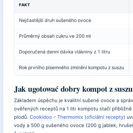
FAKT
Nejčastější druh sušeného ovoce
Průměrný obsah cukru ve 200 ml
Doporučená denní dávka vlákniny z 1 litru
Rok prvního písemného zmínění kompotu z suszu
Jak ugotować dobry kompot z suszu
Základem úspěchu je kvalitní sušené ovoce a sprá
ověřených receptů na 1 litr kompotu stačí přibliž
plodů.
Cookidoo – Thermomix (oficiální recepty)
uvá
vody a 500 g sušeného ovoce (200 g jablek, hruš