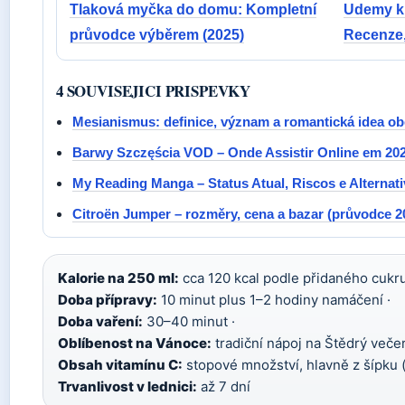
Tlaková myčka do domu: Kompletní
Udemy ku
průvodce výběrem (2025)
Recenze
4 SOUVISEJICI PRISPEVKY
Mesianismus: definice, význam a romantická idea obě
Barwy Szczęścia VOD – Onde Assistir Online em 20
My Reading Manga – Status Atual, Riscos e Alternat
Citroën Jumper – rozměry, cena a bazar (průvodce 2
Kalorie na 250 ml:
cca 120 kcal podle přidaného cukru
Doba přípravy:
10 minut plus 1–2 hodiny namáčení ·
Doba vaření:
30–40 minut ·
Oblíbenost na Vánoce:
tradiční nápoj na Štědrý večer
Obsah vitamínu C:
stopové množství, hlavně z šípku (
Trvanlivost v lednici:
až 7 dní