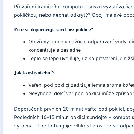
Při vaření tradičního kompotu z suszu vyvstává čas
pokličkou, nebo nechat odkrytý? Obojí má své opo
Proč se doporučuje vařit bez poklice?
Otevřený hrnec umožňuje odpařování vody, č
koncentruje a zesládne
Teplo se lépe uvolňuje, riziko převaření je nižší
Jak to ovlivní chuť?
Vaření pod poklicí zadržuje jemná aroma kořen
Nevýhoda: delší var pod poklicí může způsobi
Doporučení: prvních 20 minut vařte pod poklicí, a
Posledních 10–15 minut poklici sundejte – kompot 
vyrovná. Proč to funguje: vlhkost z ovoce se odpař