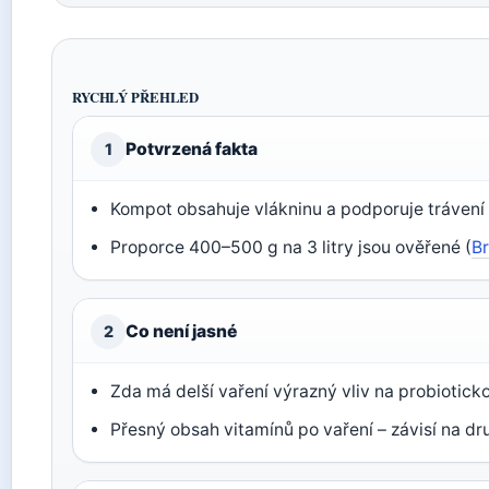
RYCHLÝ PŘEHLED
Potvrzená fakta
1
Kompot obsahuje vlákninu a podporuje trávení 
Proporce 400–500 g na 3 litry jsou ověřené (
Br
Co není jasné
2
Zda má delší vaření výrazný vliv na probioticko
Přesný obsah vitamínů po vaření – závisí na d