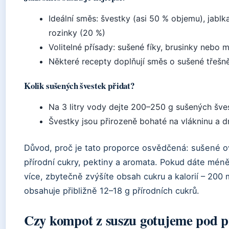
Ideální směs: švestky (asi 50 % objemu), jabl
rozinky (20 %)
Volitelné přísady: sušené fíky, brusinky nebo
Některé recepty doplňují směs o sušené třešně
Kolik sušených švestek přidat?
Na 3 litry vody dejte 200–250 g sušených šve
Švestky jsou přirozeně bohaté na vlákninu a dr
Důvod, proč je tato proporce osvědčená: sušené ov
přírodní cukry, pektiny a aromata. Pokud dáte mé
více, zbytečně zvýšíte obsah cukru a kalorií – 200
obsahuje přibližně 12–18 g přírodních cukrů.
Czy kompot z suszu gotujeme pod 