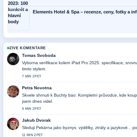
Elements Hotel & Spa – recenze, ceny, fotky a i
ZIVE KOMENTARE
Tomas Svoboda
Vyborna verifikace kolem iPad Pro 2025: specifikace, srovn
timto stylem.
7 MIN ZPET
Petra Novotna
Skvele shrnuti k Buchty bao: Kompletní průvodce, kde koupit
jsem dnes videl.
9 MIN ZPET
Jakub Dvorak
Sleduji Pekárna jako byznys: výdělky, ztráty a jazykové... 
11 MIN ZPET