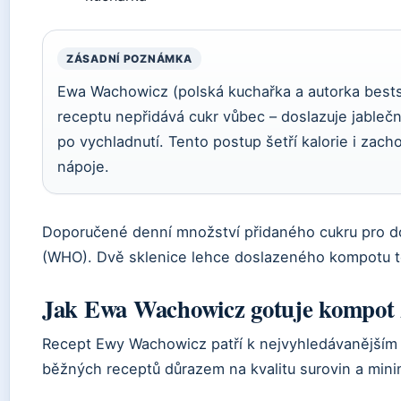
ZÁSADNÍ POZNÁMKA
Ewa Wachowicz (polská kuchařka a autorka best
receptu nepřidává cukr vůbec – doslazuje jab
po vychladnutí. Tento postup šetří kalorie i zach
nápoje.
Doporučené denní množství přidaného cukru pro do
(WHO). Dvě sklenice lehce doslazeného kompotu 
Jak Ewa Wachowicz gotuje kompot 
Recept Ewy Wachowicz patří k nejvyhledávanějším v 
běžných receptů důrazem na kvalitu surovin a mini