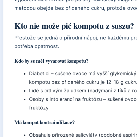
metodou obejde bez přidaného cukru, protože ovoc
Kto nie może pić kompotu z suszu?
Přestože se jedná o přírodní nápoj, ne každému pr
potřeba opatrnost.
Kdo by se měl vyvarovat kompotu?
Diabetici – sušené ovoce má vyšší glykemický
kompotu bez přidaného cukru je 12–18 g cukr
Lidé s citlivým žaludkem (nadýmání z fíků a roz
Osoby s intolerancí na fruktózu – sušené ovo
fruktózy
Má kompot kontraindikace?
Obsahuje přirozené salicyláty (podobné aspirin