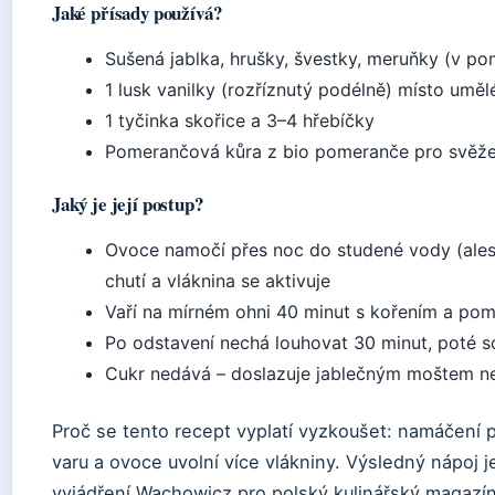
Jaké přísady používá?
Sušená jablka, hrušky, švestky, meruňky (v pom
1 lusk vanilky (rozříznutý podélně) místo umě
1 tyčinka skořice a 3–4 hřebíčky
Pomerančová kůra z bio pomeranče pro svěže
Jaký je její postup?
Ovoce namočí přes noc do studené vody (alesp
chutí a vláknina se aktivuje
Vaří na mírném ohni 40 minut s kořením a po
Po odstavení nechá louhovat 30 minut, poté s
Cukr nedává – doslazuje jablečným moštem n
Proč se tento recept vyplatí vyzkoušet: namáčení 
varu a ovoce uvolní více vlákniny. Výsledný nápoj j
vyjádření Wachowicz pro polský kulinářský magazí