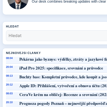
Our desk combines breaking updates with clear a
HLEDAT
NEJNOVEJSI CLANKY
Pekárna jako byznys: výdělky, ztráty a jazykové f
08:04
iPad Pro 2025: specifikace, srovnání a průvodce
20:04
Buchty bao: Kompletní průvodce, kde koupit a jso
08:13
Apple ID: Přihlášení, vytvoření a obnova účtu (20
20:12
CeraVe krém na obličej: Recenze a srovnání (202
08:03
Prognoza pogody Poznaň – nejnovější předpověď a
20:10