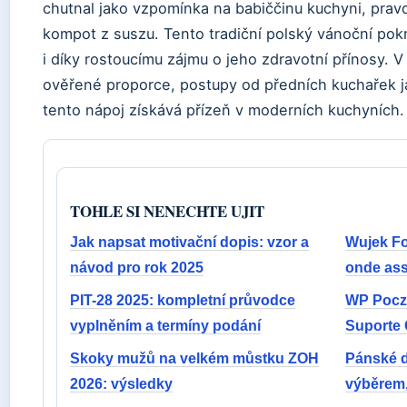
chutnal jako vzpomínka na babiččinu kuchyni, prav
kompot z suszu. Tento tradiční polský vánoční pokr
i díky rostoucímu zájmu o jeho zdravotní přínosy. 
ověřené proporce, postupy od předních kuchařek j
tento nápoj získává přízeň v moderních kuchyních.
TOHLE SI NENECHTE UJIT
Jak napsat motivační dopis: vzor a
Wujek Fo
návod pro rok 2025
onde assi
PIT-28 2025: kompletní průvodce
WP Poczt
vyplněním a termíny podání
Suporte
Skoky mužů na velkém můstku ZOH
Pánské d
2026: výsledky
výběrem