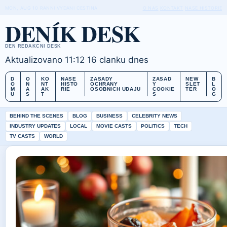
MON, AUG 10
RANNI VYDANI
CESTINA
O NAS
KONTAKT
NASE HISTORIE
DENÍK DESK
DEN REDAKCNI DESK
Aktualizovano 11:12
16 clanku dnes
D
O
KO
NASE
ZASADY
ZASAD
NEW
B
O
N
NT
HISTO
OCHRANY
Y
SLET
L
M
A
AK
RIE
OSOBNICH UDAJU
COOKIE
TER
O
U
S
T
S
G
BEHIND THE SCENES
BLOG
BUSINESS
CELEBRITY NEWS
INDUSTRY UPDATES
LOCAL
MOVIE CASTS
POLITICS
TECH
TV CASTS
WORLD