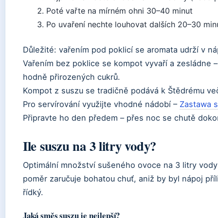
Poté vařte na mírném ohni 30–40 minut
Po uvaření nechte louhovat dalších 20–30 minu
Důležité: vařením pod poklicí se aromata udrží v náp
Vařením bez poklice se kompot vyvaří a zesládne –
hodně přirozených cukrů.
Kompot z suszu se tradičně podává k Štědrému ve
Pro servírování využijte vhodné nádobí –
Zastawa s
Připravte ho den předem – přes noc se chutě dokon
Ile suszu na 3 litry vody?
Optimální množství sušeného ovoce na 3 litry vody
poměr zaručuje bohatou chuť, aniž by byl nápoj př
řídký.
Jaká směs suszu je nejlepší?