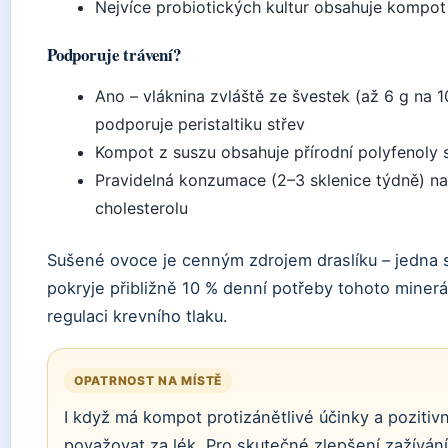
Nejvíce probiotických kultur obsahuje kompot
Podporuje trávení?
Ano – vláknina zvláště ze švestek (až 6 g na 
podporuje peristaltiku střev
Kompot z suszu obsahuje přírodní polyfenoly s
Pravidelná konzumace (2–3 sklenice týdně) n
cholesterolu
Sušené ovoce je cenným zdrojem draslíku – jedna 
pokryje přibližně 10 % denní potřeby tohoto minerálu
regulaci krevního tlaku.
OPATRNOST NA MÍSTĚ
I když má kompot protizánětlivé účinky a pozitiv
považovat za lék. Pro skutečné zlepšení zažívání