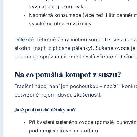
vyvolat alergickou reakci
Nadměrná konzumace (více než 1 litr denně) m
vysokému obsahu vlákniny
Důležité: těhotné ženy mohou kompot z suszu bez
alkohol (např. z přidané pálenky). Sušené ovoce je 
podporuje správnou činnost svalů včetně srdečníh
Na co pomáhá kompot z suszu?
Tradiční nápoj není jen pochoutkou – nabízí i konkr
potvrzené nejen lidovou zkušeností.
Jaké probiotické účinky má?
Při kvašení sušeného ovoce (pomalé louhování)
podporující střevní mikroflóru