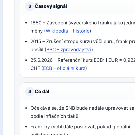
Časový signál
3
1850 – Zavedení švýcarského franku jako jedn
měny (
Wikipedia – historie
)
2015 – Zrušení stropu kurzu vůči euru, frank p
posílil (
BBC – zpravodajství
)
25.6.2026 – Referenční kurz ECB: 1 EUR = 0,92
CHF (
ECB – oficiální kurz
)
Co dál
4
Očekává se, že SNB bude nadále upravovat s
podle inflačních tlaků
Frank by mohl dále posilovat, pokud globální
nejistota poroste