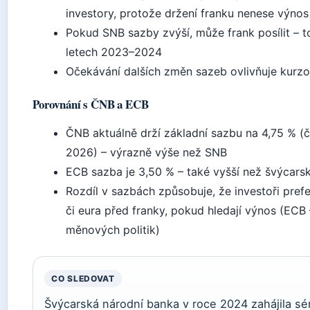
investory, protože držení franku nenese výnos
Pokud SNB sazby zvýší, může frank posílit – to
letech 2023–2024
Očekávání dalších změn sazeb ovlivňuje kurz
Porovnání s ČNB a ECB
ČNB aktuálně drží základní sazbu na 4,75 % (
2026) – výrazně výše než SNB
ECB sazba je 3,50 % – také vyšší než švýcarsk
Rozdíl v sazbách způsobuje, že investoři prefe
či eura před franky, pokud hledají výnos (ECB 
měnových politik)
CO SLEDOVAT
Švýcarská národní banka v roce 2024 zahájila sér