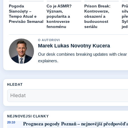
Pogoda
Co je ASMR?
Prison Break:
Pr
Sianożęty –
Význam,
Kontroverze,
sil
Tempo Atual e
popularita a
obsazení a
př
Previsão Semanal
kontroverze
budoucnost
Syl
fenoménu
seriálu
jed
O AUTOROVI
Marek Lukas Novotny Kucera
Our desk combines breaking updates with clear 
explainers.
HLEDAT
NEJNOVEJSI CLANKY
Prognoza pogody Poznaň – nejnovější předpověď a
20:10