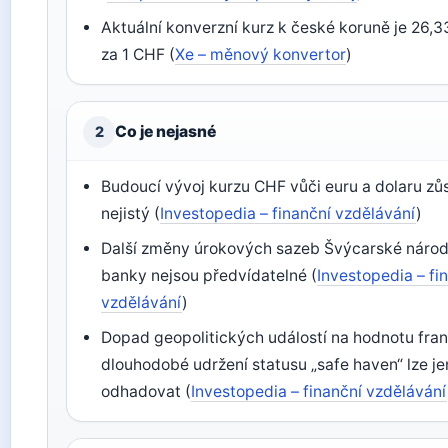
Aktuální konverzní kurz k české koruně je 26,
za 1 CHF (
Xe – měnový konvertor
)
Co je nejasné
2
Budoucí vývoj kurzu CHF vůči euru a dolaru zů
nejistý (
Investopedia – finanční vzdělávání
)
Další změny úrokových sazeb Švýcarské národ
banky nejsou předvídatelné (
Investopedia – fi
vzdělávání
)
Dopad geopolitických událostí na hodnotu fra
dlouhodobé udržení statusu „safe haven“ lze je
odhadovat (
Investopedia – finanční vzdělávání