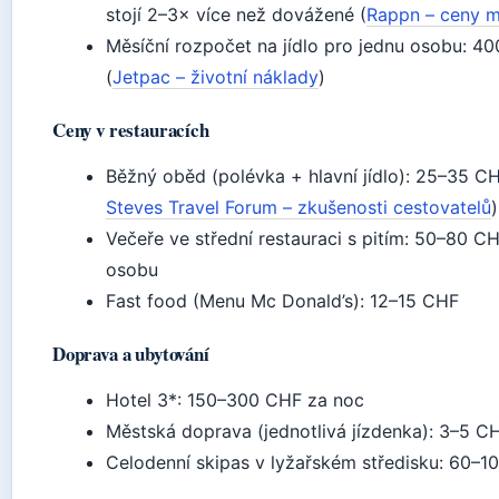
stojí 2–3× více než dovážené (
Rappn – ceny 
Měsíční rozpočet na jídlo pro jednu osobu: 
(
Jetpac – životní náklady
)
Ceny v restauracích
Běžný oběd (polévka + hlavní jídlo): 25–35 CH
Steves Travel Forum – zkušenosti cestovatelů
)
Večeře ve střední restauraci s pitím: 50–80 C
osobu
Fast food (Menu Mc Donald’s): 12–15 CHF
Doprava a ubytování
Hotel 3*: 150–300 CHF za noc
Městská doprava (jednotlivá jízdenka): 3–5 C
Celodenní skipas v lyžařském středisku: 60–1