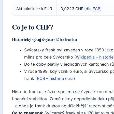
Aktuální kurz k EUR
0,9223 CHF (dle
ECB
)
Co je to CHF?
Historický vývoj švýcarského franku
Švýcarský frank byl zaveden v roce 1850 jako
měna pro celé Švýcarsko (
Wikipedia – historie
Do té doby platily v jednotlivých kantonech 
V roce 1999, kdy vzniklo euro, si Švýcarsko 
frank (
ECB – historie eura
)
Historie franku je úzce spojena se švýcarskou neutr
finanční stabilitou. Země nikdy nepodlehla tlaku př
– a dnes je frank druhou nejdůležitější rezervní mě
Co to znamená:
Švýcarský frank si za 170 let vybud