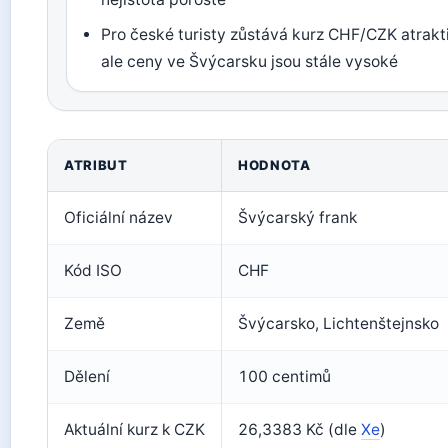
Pro české turisty zůstává kurz CHF/CZK atrakti
ale ceny ve Švýcarsku jsou stále vysoké
ATRIBUT
HODNOTA
Oficiální název
Švýcarský frank
Kód ISO
CHF
Země
Švýcarsko, Lichtenštejnsko
Dělení
100 centimů
Aktuální kurz k CZK
26,3383 Kč (dle
Xe
)