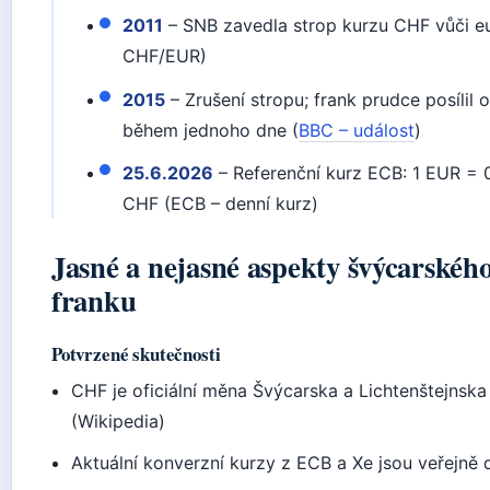
2011
– SNB zavedla strop kurzu CHF vůči eu
CHF/EUR)
2015
– Zrušení stropu; frank prudce posílil 
během jednoho dne (
BBC – událost
)
25.6.2026
– Referenční kurz ECB: 1 EUR = 
CHF (ECB – denní kurz)
Jasné a nejasné aspekty švýcarskéh
franku
Potvrzené skutečnosti
CHF je oficiální měna Švýcarska a Lichtenštejnska
(Wikipedia)
Aktuální konverzní kurzy z ECB a Xe jsou veřejně