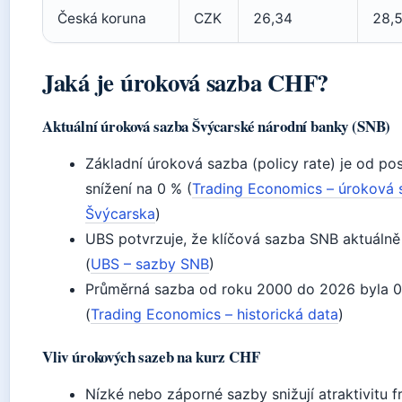
Česká koruna
CZK
26,34
28,
Jaká je úroková sazba CHF?
Aktuální úroková sazba Švýcarské národní banky (SNB)
Základní úroková sazba (policy rate) je od po
snížení na 0 % (
Trading Economics – úroková 
Švýcarska
)
UBS potvrzuje, že klíčová sazba SNB aktuálně 
(
UBS – sazby SNB
)
Průměrná sazba od roku 2000 do 2026 byla 0
(
Trading Economics – historická data
)
Vliv úrokových sazeb na kurz CHF
Nízké nebo záporné sazby snižují atraktivitu f