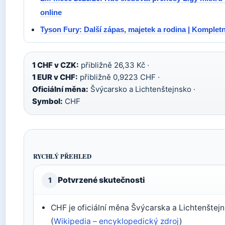
online
Tyson Fury: Další zápas, majetek a rodina | Kompletn
1 CHF v CZK:
přibližně 26,33 Kč ·
1 EUR v CHF:
přibližně 0,9223 CHF ·
Oficiální měna:
Švýcarsko a Lichtenštejnsko ·
Symbol:
CHF
RYCHLÝ PŘEHLED
Potvrzené skutečnosti
1
CHF je oficiální měna Švýcarska a Lichtenštej
(
Wikipedia – encyklopedický zdroj
)