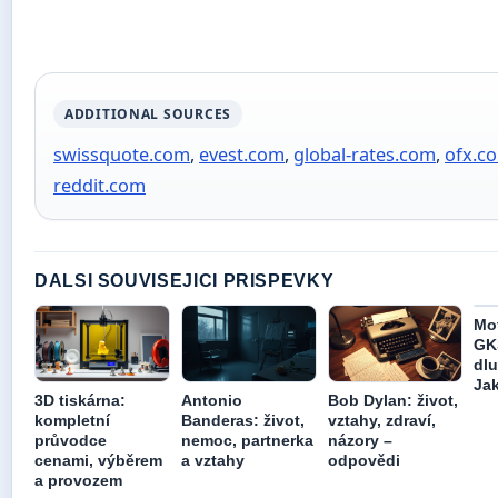
ADDITIONAL SOURCES
swissquote.com
,
evest.com
,
global-rates.com
,
ofx.c
reddit.com
DALSI SOUVISEJICI PRISPEVKY
Mot
GK
dlu
Ja
3D tiskárna:
Antonio
Bob Dylan: život,
kompletní
Banderas: život,
vztahy, zdraví,
průvodce
nemoc, partnerka
názory –
cenami, výběrem
a vztahy
odpovědi
a provozem