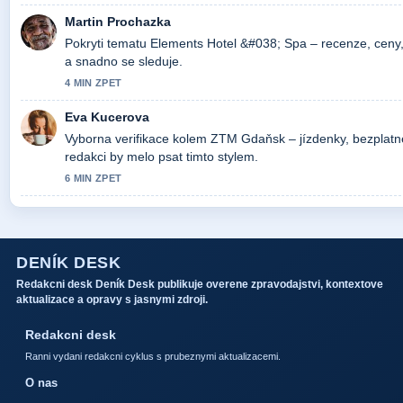
Martin Prochazka
Pokryti tematu Elements Hotel &#038; Spa – recenze, ceny,.
a snadno se sleduje.
4 MIN ZPET
Eva Kucerova
Vyborna verifikace kolem ZTM Gdaňsk – jízdenky, bezplatné 
redakci by melo psat timto stylem.
6 MIN ZPET
DENÍK DESK
Redakcni desk Deník Desk publikuje overene zpravodajstvi, kontextove
aktualizace a opravy s jasnymi zdroji.
Redakcni desk
Ranni vydani redakcni cyklus s prubeznymi aktualizacemi.
O nas