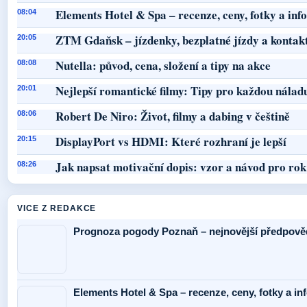
Elements Hotel & Spa – recenze, ceny, fotky a in
08:04
ZTM Gdaňsk – jízdenky, bezplatné jízdy a kontak
20:05
Nutella: původ, cena, složení a tipy na akce
08:08
Nejlepší romantické filmy: Tipy pro každou nálad
20:01
Robert De Niro: Život, filmy a dabing v češtině
08:06
DisplayPort vs HDMI: Které rozhraní je lepší
20:15
Jak napsat motivační dopis: vzor a návod pro ro
08:26
VICE Z REDAKCE
Prognoza pogody Poznaň – nejnovější předpověď
Elements Hotel & Spa – recenze, ceny, fotky a i