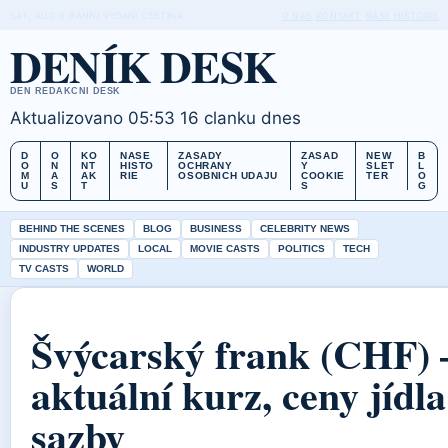
SAT, AUG 8
RANNI VYDANI
CESTINA
O NAS
KONTAKT
NASE HISTORIE
DENÍK DESK
DEN REDAKCNI DESK
Aktualizovano 05:53
16 clanku dnes
D
O
KO
NASE
ZASADY
ZASAD
NEW
B
O
N
NT
HISTO
OCHRANY
Y
SLET
L
M
A
AK
RIE
OSOBNICH UDAJU
COOKIE
TER
O
U
S
T
S
G
BEHIND THE SCENES
BLOG
BUSINESS
CELEBRITY NEWS
INDUSTRY UPDATES
LOCAL
MOVIE CASTS
POLITICS
TECH
TV CASTS
WORLD
Švýcarský frank (CHF) 
aktuální kurz, ceny jídla
sazby