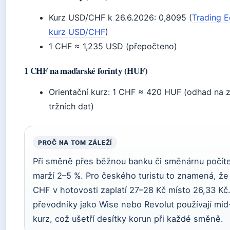
Kurz USD/CHF k 26.6.2026: 0,8095 (
Trading 
kurz USD/CHF
)
1 CHF ≈ 1,235 USD (přepočteno)
1 CHF na maďarské forinty (HUF)
Orientační kurz: 1 CHF ≈ 420 HUF (odhad na 
tržních dat)
PROČ NA TOM ZÁLEŽÍ
Při směně přes běžnou banku či směnárnu počíte
marží 2–5 %. Pro českého turistu to znamená, že
CHF v hotovosti zaplatí 27–28 Kč místo 26,33 Kč.
převodníky jako Wise nebo Revolut používají mi
kurz, což ušetří desítky korun při každé směně.