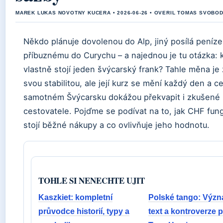
MAREK LUKAS NOVOTNY KUCERA • 2026-06-26 • OVERIL TOMAS SVOBO
Někdo plánuje dovolenou do Alp, jiný posílá peníze
příbuznému do Curychu – a najednou je tu otázka: k
vlastně stojí jeden švýcarský frank? Tahle měna j
svou stabilitou, ale její kurz se mění každý den a c
samotném Švýcarsku dokážou překvapit i zkušené
cestovatele. Pojďme se podívat na to, jak CHF fung
stojí běžné nákupy a co ovlivňuje jeho hodnotu.
TOHLE SI NENECHTE UJIT
Kaszkiet: kompletní
Polské tango: Význ
průvodce historií, typy a
text a kontroverze 