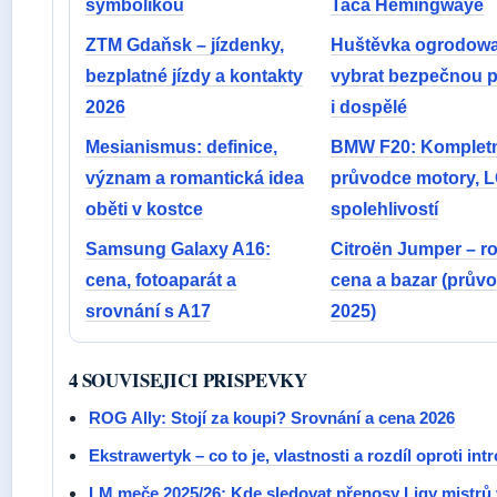
symbolikou
Taca Hemingwaye
ZTM Gdaňsk – jízdenky,
Huštěvka ogrodowa 
bezplatné jízdy a kontakty
vybrat bezpečnou p
2026
i dospělé
Mesianismus: definice,
BMW F20: Kompletn
význam a romantická idea
průvodce motory, L
oběti v kostce
spolehlivostí
Samsung Galaxy A16:
Citroën Jumper – r
cena, fotoaparát a
cena a bazar (prův
srovnání s A17
2025)
4 SOUVISEJICI PRISPEVKY
ROG Ally: Stojí za koupi? Srovnání a cena 2026
Ekstrawertyk – co to je, vlastnosti a rozdíl oproti int
LM meče 2025/26: Kde sledovat přenosy Ligy mistrů 