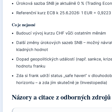
Úroková sazba SNB je aktuálně 0 % (Trading Eco
Referenční kurz ECB k 25.6.2026: 1 EUR = 0,922
Co je nejasné
Budoucí vývoj kurzu CHF vůči ostatním měnám
Další změny úrokových sazeb SNB – možný návra
kladných hodnot
Dopad geopolitických událostí (např. sankce, kriz
hodnotu franku
Zda si frank udrží status „safe haven“ v dlouhodo
horizontu – a zda jím skutečně je (Investopedia)
Názory a citace z odborných zdrojů