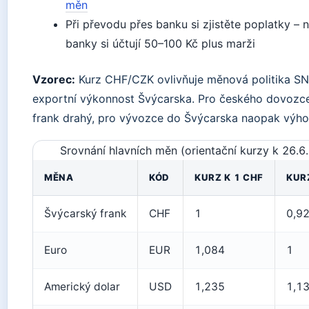
měn
Při převodu přes banku si zjistěte poplatky – 
banky si účtují 50–100 Kč plus marži
Vzorec:
Kurz CHF/CZK ovlivňuje měnová politika SN
exportní výkonnost Švýcarska. Pro českého dovozce 
frank drahý, pro vývozce do Švýcarska naopak výho
Srovnání hlavních měn (orientační kurzy k 26.6
MĚNA
KÓD
KURZ K 1 CHF
KURZ
Švýcarský frank
CHF
1
0,9
Euro
EUR
1,084
1
Americký dolar
USD
1,235
1,1