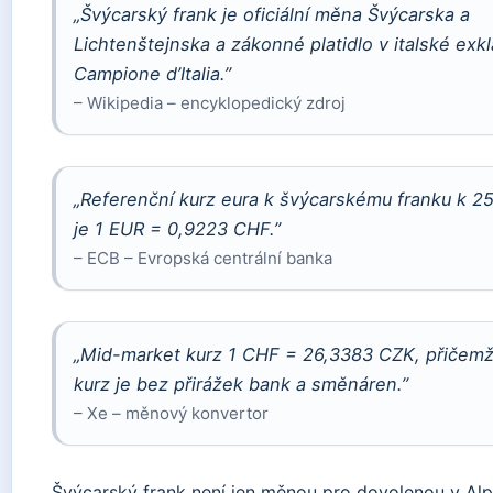
„Švýcarský frank je oficiální měna Švýcarska a
Lichtenštejnska a zákonné platidlo v italské exk
Campione d’Italia.”
– Wikipedia – encyklopedický zdroj
„Referenční kurz eura k švýcarskému franku k 2
je 1 EUR = 0,9223 CHF.”
– ECB – Evropská centrální banka
„Mid-market kurz 1 CHF = 26,3383 CZK, přičemž
kurz je bez přirážek bank a směnáren.”
– Xe – měnový konvertor
Švýcarský frank není jen měnou pro dovolenou v Alp