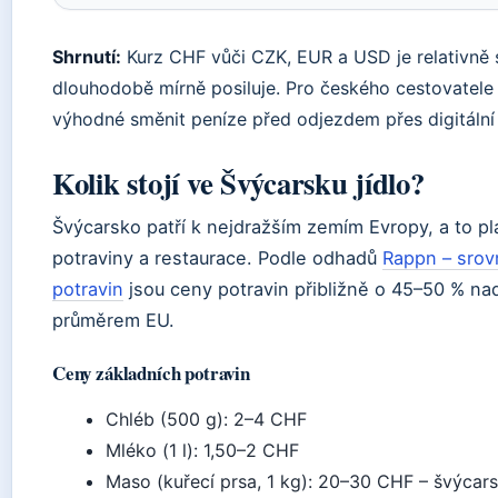
Shrnutí:
Kurz CHF vůči CZK, EUR a USD je relativně st
dlouhodobě mírně posiluje. Pro českého cestovatele 
výhodné směnit peníze před odjezdem přes digitální 
Kolik stojí ve Švýcarsku jídlo?
Švýcarsko patří k nejdražším zemím Evropy, a to pla
potraviny a restaurace. Podle odhadů
Rappn – srov
potravin
jsou ceny potravin přibližně o 45–50 % na
průměrem EU.
Ceny základních potravin
Chléb (500 g): 2–4 CHF
Mléko (1 l): 1,50–2 CHF
Maso (kuřecí prsa, 1 kg): 20–30 CHF – švýcar