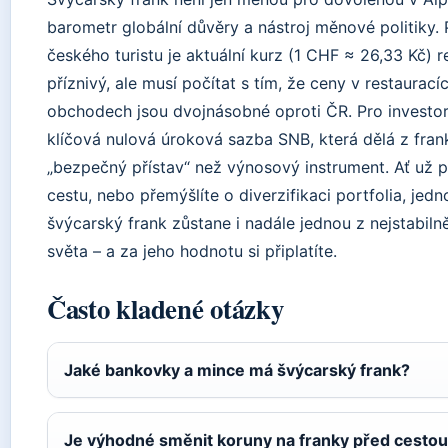
barometr globální důvěry a nástroj měnové politiky. 
českého turistu je aktuální kurz (1 CHF ≈ 26,33 Kč) r
příznivý, ale musí počítat s tím, že ceny v restaurací
obchodech jsou dvojnásobné oproti ČR. Pro investor
klíčová nulová úroková sazba SNB, která dělá z fran
„bezpečný přístav“ než výnosový instrument. Ať už p
cestu, nebo přemýšlíte o diverzifikaci portfolia, jedno
švýcarský frank zůstane i nadále jednou z nejstabiln
světa – a za jeho hodnotu si připlatíte.
Často kladené otázky
Jaké bankovky a mince má švýcarský frank?
Je výhodné směnit koruny na franky před cestou