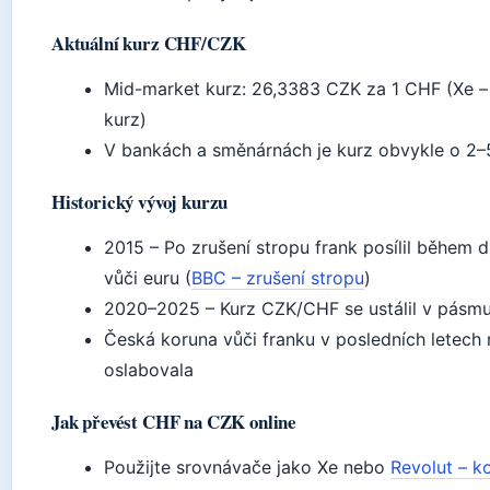
Aktuální kurz CHF/CZK
Mid-market kurz: 26,3383 CZK za 1 CHF (Xe – 
kurz)
V bankách a směnárnách je kurz obvykle o 2–
Historický vývoj kurzu
2015 – Po zrušení stropu frank posílil během 
vůči euru (
BBC – zrušení stropu
)
2020–2025 – Kurz CZK/CHF se ustálil v pásm
Česká koruna vůči franku v posledních letech 
oslabovala
Jak převést CHF na CZK online
Použijte srovnávače jako Xe nebo
Revolut – k