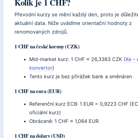
Kolik je 1 CHF?
Převodní kurzy se mění každý den, proto je důležit
aktuální data. Níže uvádíme orientační hodnoty z
renomovaných zdrojů.
1 CHF na české koruny (CZK)
Mid-market kurz: 1 CHF ≈ 26,3383 CZK (
Xe –
konvertor
)
Tento kurz je bez přirážek bank a směnáren
1 CHF na eura (EUR)
Referenční kurz ECB: 1 EUR = 0,9223 CHF (EC
oficiální kurz)
Obráceně: 1 CHF ≈ 1,084 EUR
1 CHF na dolary (USD)