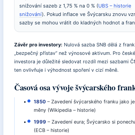
snižování sazeb z 1,75 % na 0 % (
UBS – historie
snižování
). Pokud inflace ve Švýcarsku znovu vz
sazby se mohou vrátit do kladných hodnot a frank
Závěr pro investory:
Nulová sazba SNB dělá z frank
„bezpečný přístav“ než výnosové aktivum. Pro česk
investora je důležité sledovat rozdíl mezi sazbami 
ten ovlivňuje i výhodnost spoření v cizí měně.
Časová osa vývoje švýcarského fran
1850
– Zavedení švýcarského franku jako j
měny (Wikipedia – historie)
1999
– Zavedení eura; Švýcarsko si ponecha
(ECB – historie)