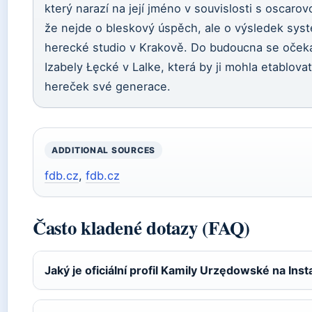
který narazí na její jméno v souvislosti s oscaro
že nejde o bleskový úspěch, ale o výsledek syste
herecké studio v Krakově. Do budoucna se očekává
Izabely Łęcké v Lalke, která by ji mohla etablova
hereček své generace.
ADDITIONAL SOURCES
fdb.cz
,
fdb.cz
Často kladené dotazy (FAQ)
Jaký je oficiální profil Kamily Urzędowské na In