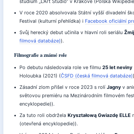
studium „L’Art Studio“ v Krakově (Polská Wikipedi
V roce 2020 absolvovala Státní vyšší divadelní šk
Festival (kulturní přehlídka) i
Facebook oficiální pro
Svůj herecký debut učinila v hlavní roli seriálu
Žmi
filmová databáze)
).
Filmografie a známé role
Po debutu následovala role ve filmu
25 let neviny
Holoubka (2021) (
ČSFD (česká filmová databáze)
Zásadní zlom přišel v roce 2023 s rolí
Jagny
v an
světovou premiéru na Mezinárodním filmovém fest
encyklopedie)).
Za tuto roli obdržela
Kryształową Gwiazdę ELLE
n
(otevřená encyklopedie)).