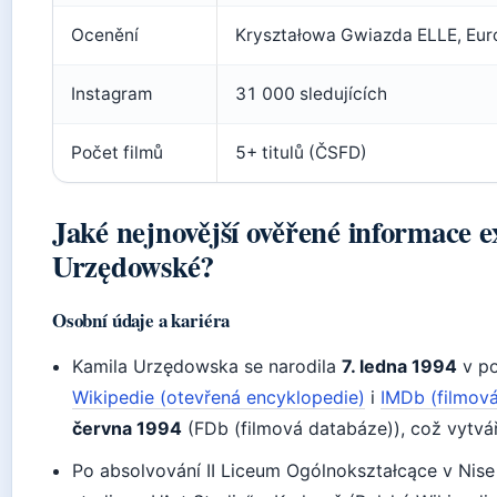
Ocenění
Kryształowa Gwiazda ELLE, Eur
Instagram
31 000 sledujících
Počet filmů
5+ titulů (ČSFD)
Jaké nejnovější ověřené informace e
Urzędowské?
Osobní údaje a kariéra
Kamila Urzędowska se narodila
7. ledna 1994
v po
Wikipedie (otevřená encyklopedie)
i
IMDb (filmov
června 1994
(FDb (filmová databáze)), což vytvář
Po absolvování II Liceum Ogólnokształcące v Nise