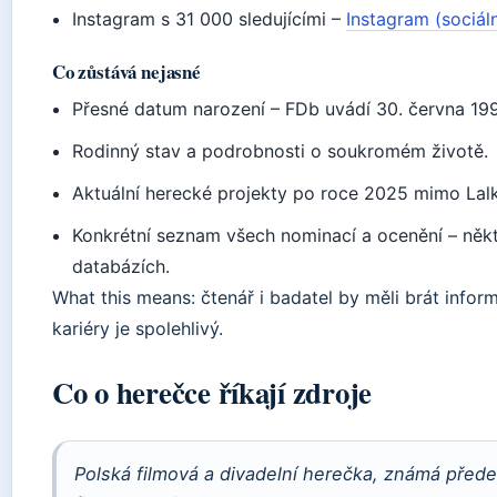
Instagram s 31 000 sledujícími –
Instagram (sociáln
Co zůstává nejasné
Přesné datum narození – FDb uvádí 30. června 199
Rodinný stav a podrobnosti o soukromém životě.
Aktuální herecké projekty po roce 2025 mimo Lal
Konkrétní seznam všech nominací a ocenění – někt
databázích.
What this means: čtenář i badatel by měli brát infor
kariéry je spolehlivý.
Co o herečce říkají zdroje
Polská filmová a divadelní herečka, známá před