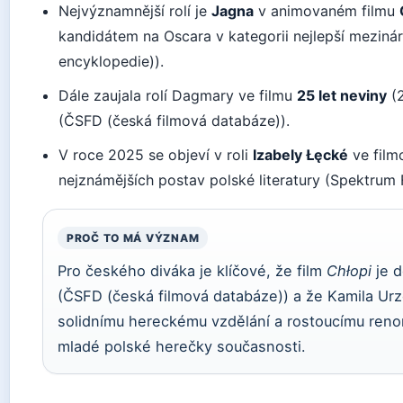
Nejvýznamnější rolí je
Jagna
v animovaném filmu
kandidátem na Oscara v kategorii nejlepší mezinár
encyklopedie)).
Dále zaujala rolí Dagmary ve filmu
25 let neviny
(2
(ČSFD (česká filmová databáze)).
V roce 2025 se objeví v roli
Izabely Łęcké
ve film
nejznámějších postav polské literatury (Spektrum Fe
PROČ TO MÁ VÝZNAM
Pro českého diváka je klíčové, že film
Chłopi
je d
(ČSFD (česká filmová databáze)) a že Kamila Ur
solidnímu hereckému vzdělání a rostoucímu reno
mladé polské herečky současnosti.