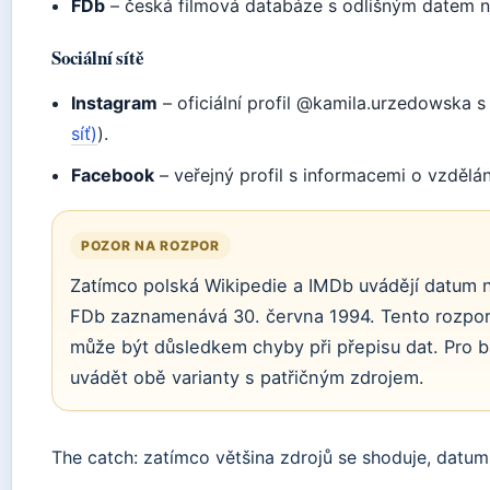
FDb
– česká filmová databáze s odlišným datem n
Sociální sítě
Instagram
– oficiální profil @kamila.urzedowska s 
síť)
).
Facebook
– veřejný profil s informacemi o vzdělání
POZOR NA ROZPOR
Zatímco polská Wikipedie a IMDb uvádějí datum n
FDb zaznamenává 30. června 1994. Tento rozpor n
může být důsledkem chyby při přepisu dat. Pro b
uvádět obě varianty s patřičným zdrojem.
The catch: zatímco většina zdrojů se shoduje, dat