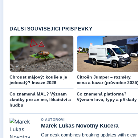
DALSI SOUVISEJICI PRISPEVKY
Chroust májový: kouše a je
Citroën Jumper – rozměry,
jedovatý? Invaze 2026
cena a bazar (průvodce 2025
Co znamená MAL? Význam
Co znamená platforma?
zkratky pro anime, lékařství a
Význam lova, typy a příklady
hudbu
O AUTOROVI
Marek Lukas Novotny Kucera
Our desk combines breaking updates with clear a