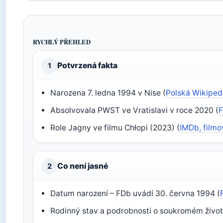
RYCHLÝ PŘEHLED
Potvrzená fakta
1
Narozena 7. ledna 1994 v Nise (
Polská Wikiped
Absolvovala PWST ve Vratislavi v roce 2020 (
F
Role Jagny ve filmu Chłopi (2023) (
IMDb, film
Co není jasné
2
Datum narození – FDb uvádí 30. června 1994 (
Rodinný stav a podrobnosti o soukromém život