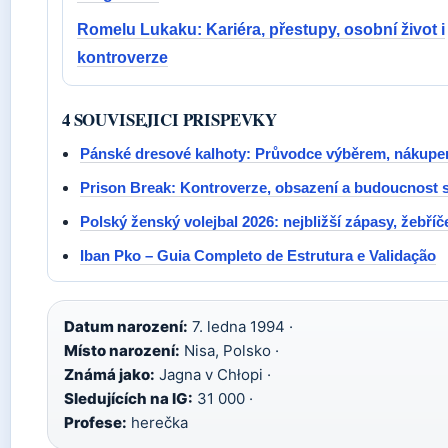
Romelu Lukaku: Kariéra, přestupy, osobní život i
kontroverze
4 SOUVISEJICI PRISPEVKY
Pánské dresové kalhoty: Průvodce výběrem, nákup
Prison Break: Kontroverze, obsazení a budoucnost s
Polský ženský volejbal 2026: nejbližší zápasy, žebří
Iban Pko – Guia Completo de Estrutura e Validação
Datum narození:
7. ledna 1994 ·
Místo narození:
Nisa, Polsko ·
Známá jako:
Jagna v Chłopi ·
Sledujících na IG:
31 000 ·
Profese:
herečka