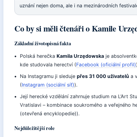
uznání nejen doma, ale i na mezinárodních festival
Co by si měli čtenáři o Kamile Urzę
Základní životopisná fakta
Polská herečka
Kamila Urzędowska
je absolventk
kde studovala herectví (
Facebook (oficiální profil)
Na Instagramu ji sleduje
přes 31 000 uživatelů
a v
(
Instagram (sociální síť)
).
Její herecké vzdělání zahrnuje studium na L’Art Stu
Vratislavi – kombinace soukromého a veřejného he
(otevřená encyklopedie)).
Nejdůležitější role