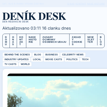
SAT, AUG 8
RANNI VYDANI
CESTINA
O NAS
KONTAKT
NASE HISTORIE
DENÍK DESK
DEN REDAKCNI DESK
Aktualizovano 03:11
16 clanku dnes
D
O
KO
NASE
ZASADY
ZASAD
NEW
B
O
N
NT
HISTO
OCHRANY
Y
SLET
L
M
A
AK
RIE
OSOBNICH UDAJU
COOKIE
TER
O
U
S
T
S
G
BEHIND THE SCENES
BLOG
BUSINESS
CELEBRITY NEWS
INDUSTRY UPDATES
LOCAL
MOVIE CASTS
POLITICS
TECH
TV CASTS
WORLD