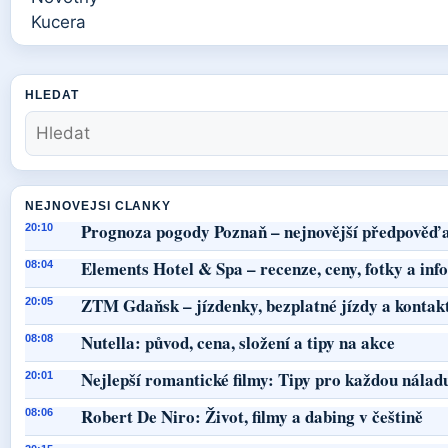
HLEDAT
NEJNOVEJSI CLANKY
Prognoza pogody Poznaň – nejnovější předpověď a
20:10
Elements Hotel & Spa – recenze, ceny, fotky a in
08:04
ZTM Gdaňsk – jízdenky, bezplatné jízdy a kontak
20:05
Nutella: původ, cena, složení a tipy na akce
08:08
Nejlepší romantické filmy: Tipy pro každou nálad
20:01
Robert De Niro: Život, filmy a dabing v češtině
08:06