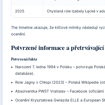
2025
Chystaná role Izabely Łęcké v ad
The timeline ukazuje, že klíčové milníky následují r
ocenění.
Potvrzené informace a přetrvávající
Potvrzená fakta
Narození 7. ledna 1994 v Polsku – potvrzuje Polsk
databáze).
Role Jagny v Chłopi (2023) – Polská Wikipedie (o
Absolventka PWST Vratislav – Facebook (oficiální p
Ocenění Kryształowa Gwiazda ELLE a European Shoo