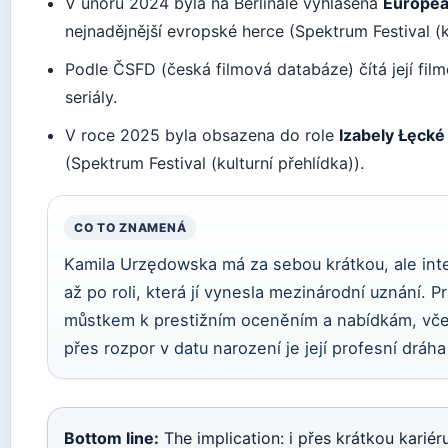
V únoru 2024 byla na Berlinale vyhlášena
Europea
nejnadějnější evropské herce (Spektrum Festival (ku
Podle ČSFD (česká filmová databáze) čítá její film
seriály.
V roce 2025 byla obsazena do role
Izabely Łęcké
(Spektrum Festival (kulturní přehlídka)).
CO TO ZNAMENÁ
Kamila Urzędowska má za sebou krátkou, ale inte
až po roli, která jí vynesla mezinárodní uznání. 
můstkem k prestižním oceněním a nabídkám, vče
přes rozpor v datu narození je její profesní drá
Bottom line:
The implication: i přes krátkou kari