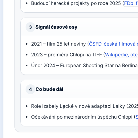
Budoucí herecké projekty po roce 2025 (
FDb, 
Signál časové osy
3
2021 – film 25 let neviny (
ČSFD, česká filmová
2023 – premiéra Chłopi na TIFF (
Wikipedie, ot
Únor 2024 – European Shooting Star na Berlinal
Co bude dál
4
Role Izabely Łęcké v nové adaptaci Lalky (2025
Očekávání po mezinárodním úspěchu Chłopi (
S