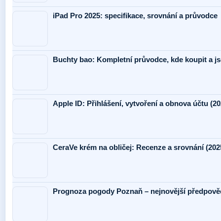
iPad Pro 2025: specifikace, srovnání a průvodce
Buchty bao: Kompletní průvodce, kde koupit a j
Apple ID: Přihlášení, vytvoření a obnova účtu (20
CeraVe krém na obličej: Recenze a srovnání (202
Prognoza pogody Poznaň – nejnovější předpověď