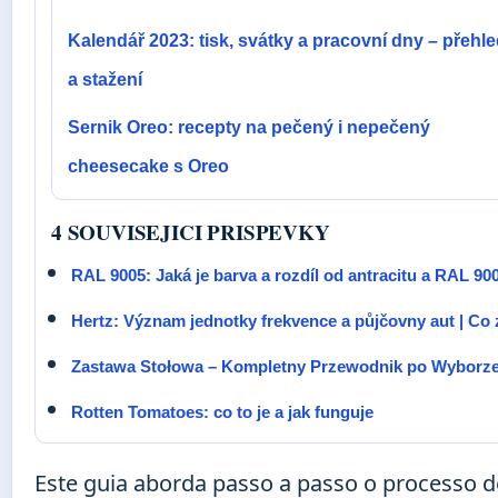
Kalendář 2023: tisk, svátky a pracovní dny – přehl
a stažení
Sernik Oreo: recepty na pečený i nepečený
cheesecake s Oreo
4 SOUVISEJICI PRISPEVKY
RAL 9005: Jaká je barva a rozdíl od antracitu a RAL 90
Hertz: Význam jednotky frekvence a půjčovny aut | Co
Zastawa Stołowa – Kompletny Przewodnik po Wyborz
Rotten Tomatoes: co to je a jak funguje
Este guia aborda passo a passo o processo de