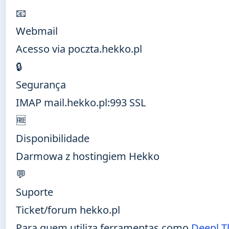
📧
Webmail
Acesso via poczta.hekko.pl
🔒
Segurança
IMAP mail.hekko.pl:993 SSL
🆓
Disponibilidade
Darmowa z hostingiem Hekko
💬
Suporte
Ticket/forum hekko.pl
Para quem utiliza ferramentas como
Deepl T