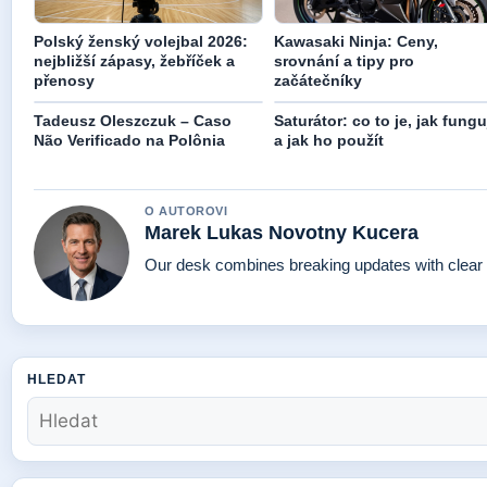
Polský ženský volejbal 2026:
Kawasaki Ninja: Ceny,
nejbližší zápasy, žebříček a
srovnání a tipy pro
přenosy
začátečníky
Tadeusz Oleszczuk – Caso
Saturátor: co to je, jak fungu
Não Verificado na Polônia
a jak ho použít
O AUTOROVI
Marek Lukas Novotny Kucera
Our desk combines breaking updates with clear a
HLEDAT