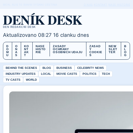
MON, AUG 10
RANNI VYDANI
CESTINA
O NAS
KONTAKT
NASE HISTORIE
DENÍK DESK
DEN REDAKCNI DESK
Aktualizovano 08:27
16 clanku dnes
D
O
KO
NASE
ZASADY
ZASAD
NEW
B
O
N
NT
HISTO
OCHRANY
Y
SLET
L
M
A
AK
RIE
OSOBNICH UDAJU
COOKIE
TER
O
U
S
T
S
G
BEHIND THE SCENES
BLOG
BUSINESS
CELEBRITY NEWS
INDUSTRY UPDATES
LOCAL
MOVIE CASTS
POLITICS
TECH
TV CASTS
WORLD