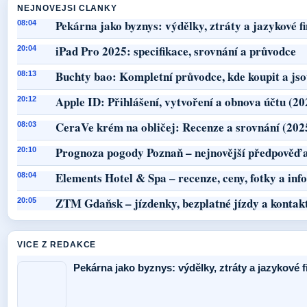
NEJNOVEJSI CLANKY
Pekárna jako byznys: výdělky, ztráty a jazykové f
08:04
iPad Pro 2025: specifikace, srovnání a průvodce
20:04
Buchty bao: Kompletní průvodce, kde koupit a jso
08:13
Apple ID: Přihlášení, vytvoření a obnova účtu (20
20:12
CeraVe krém na obličej: Recenze a srovnání (202
08:03
Prognoza pogody Poznaň – nejnovější předpověď a
20:10
Elements Hotel & Spa – recenze, ceny, fotky a in
08:04
ZTM Gdaňsk – jízdenky, bezplatné jízdy a kontak
20:05
VICE Z REDAKCE
Pekárna jako byznys: výdělky, ztráty a jazykové 