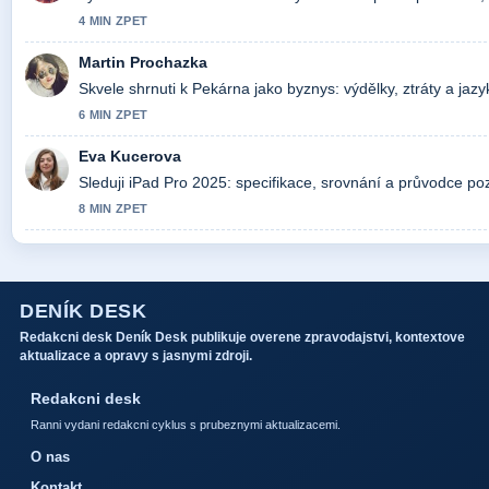
4 MIN ZPET
Martin Prochazka
Skvele shrnuti k Pekárna jako byznys: výdělky, ztráty a jazy
6 MIN ZPET
Eva Kucerova
Sleduji iPad Pro 2025: specifikace, srovnání a průvodce po
8 MIN ZPET
DENÍK DESK
Redakcni desk Deník Desk publikuje overene zpravodajstvi, kontextove
aktualizace a opravy s jasnymi zdroji.
Redakcni desk
Ranni vydani redakcni cyklus s prubeznymi aktualizacemi.
O nas
Kontakt