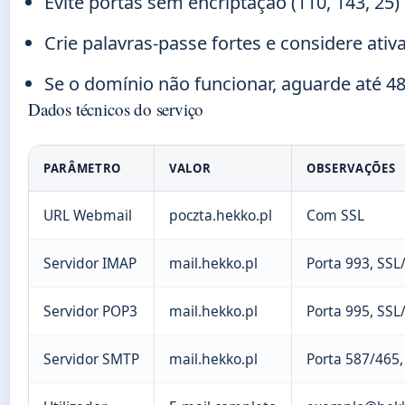
Evite portas sem encriptação (110, 143, 2
Crie palavras-passe fortes e considere ativ
Se o domínio não funcionar, aguarde até 
Dados técnicos do serviço
PARÂMETRO
VALOR
OBSERVAÇÕES
URL Webmail
poczta.hekko.pl
Com SSL
Servidor IMAP
mail.hekko.pl
Porta 993, SSL
Servidor POP3
mail.hekko.pl
Porta 995, SSL
Servidor SMTP
mail.hekko.pl
Porta 587/465