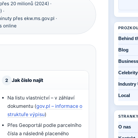
přes 20 milionů (2024) ·
) ·
nuty přes ekw.ms.gov.pl ·
s online
PROZKOU
Behind t
Blog
Busines
Celebrit
Jak číslo najít
2
Industry
Local
Na listu vlastnictví – v záhlaví
dokumentu (
gov.pl – informace o
struktuře výpisu
)
STRANK
Přes Geoportál podle parcelního
O nas
čísla a následně placeného