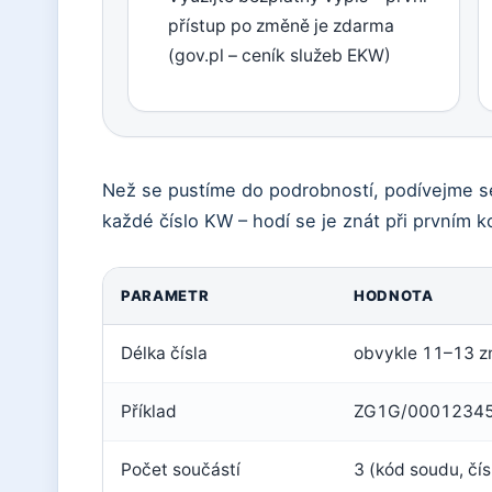
přístup po změně je zdarma
(gov.pl – ceník služeb EKW)
Než se pustíme do podrobností, podívejme se 
každé číslo KW – hodí se je znát při prvním 
PARAMETR
HODNOTA
Délka čísla
obvykle 11–13 z
Příklad
ZG1G/00012345
Počet součástí
3 (kód soudu, čísl