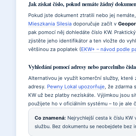
Jak získat číslo, pokud nemáte žádný dokume
Pokud jste dokument ztratili nebo jej nemáte
Mieszkania Silesia
doporučuje začít v
Geopor
pak pomocí něj dohledáte číslo KW. Praktic
zjistěte jeho identifikátor a ten vložte do vyh
většinou za poplatek (
EKW+ – návod podle pa
Vyhledání pomocí adresy nebo parcelního čísla
Alternativou je využít komerční služby, které 
adresy.
Pewny Lokal upozorňuje
, že zdarma si
KW už bez platby nezískáte. Výjimkou jsou sit
použijete ho v oficiálním systému – to je ale
Co znamená:
Nejrychlejší cesta k číslu KW 
službu. Bez dokumentu se neobejdete bez in