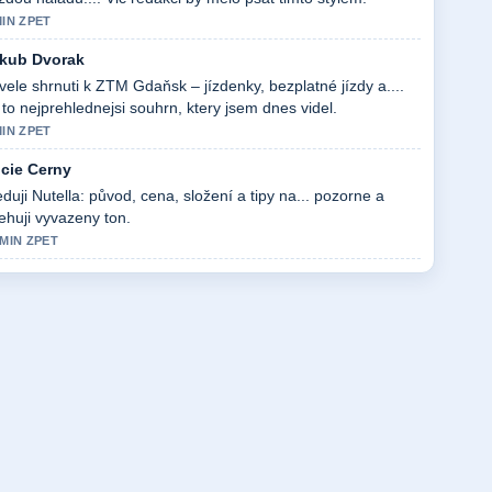
MIN ZPET
kub Dvorak
vele shrnuti k ZTM Gdaňsk – jízdenky, bezplatné jízdy a....
 to nejprehlednejsi souhrn, ktery jsem dnes videl.
MIN ZPET
cie Cerny
eduji Nutella: původ, cena, složení a tipy na... pozorne a
ehuji vyvazeny ton.
 MIN ZPET