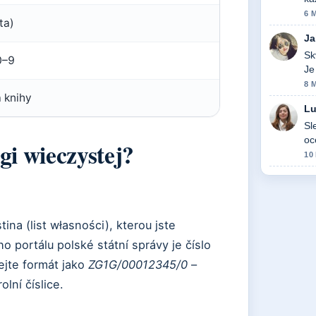
6 
ta)
Ja
Sk
0–9
Je
8 
a knihy
Lu
Sl
oc
gi wieczystej?
10
stina (list własności), kterou jste
ho portálu polské státní správy je číslo
jte formát jako
ZG1G/00012345/0
–
olní číslice.