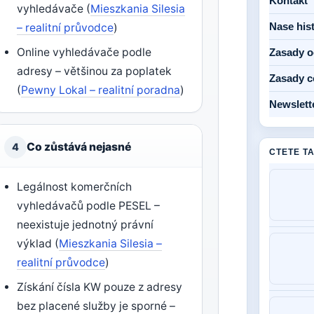
Kontakt
vyhledávače (
Mieszkania Silesia
Nase his
– realitní průvodce
)
Online vyhledávače podle
Zasady o
adresy – většinou za poplatek
Zasady c
(
Pewny Lokal – realitní poradna
)
Newslett
Co zůstává nejasné
4
CTETE T
Legálnost komerčních
vyhledávačů podle PESEL –
neexistuje jednotný právní
výklad (
Mieszkania Silesia –
realitní průvodce
)
Získání čísla KW pouze z adresy
bez placené služby je sporné –