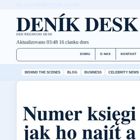
FRI, AUG 7
RANNI VYDANI
CESTINA
DENÍK DESK
DEN REDAKCNI DESK
Aktualizovano 03:48
16 clanku dnes
DOMU
O NAS
KONTAKT
BEHIND THE SCENES
BLOG
BUSINESS
CELEBRITY NEWS
Numer księgi 
jak ho najít a