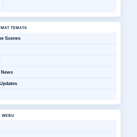
MAT TEMATA
he Scenes
s
y News
 Updates
Y WEBU