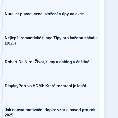
Nutella: původ, cena, složení a tipy na akce
Nejlepší romantické filmy: Tipy pro každou náladu
(2025)
Robert De Niro: Život, filmy a dabing v češtině
DisplayPort vs HDMI: Které rozhraní je lepší
Jak napsat motivační dopis: vzor a návod pro rok
2025