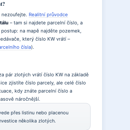
nt?
, nezoufejte.
Realitní průvodce
tálu
– tam si najdete parcelní číslo, a
ký postup: na mapě najděte pozemek,
ledávače, který číslo KW vrátí –
rcelního čísla
).
za pár zlotých vrátí číslo KW na základě
ce zjistíte číslo parcely, ale celé číslo
uace, kdy znáte parcelní číslo a
 časově náročnější.
vede přes listinu nebo placenou
vestice několika zlotých.