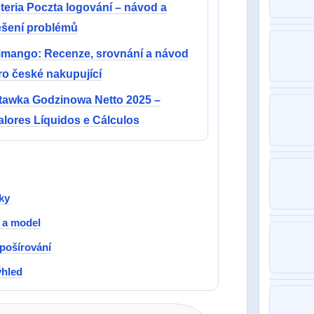
nteria Poczta logování – návod a
ešení problémů
imango: Recenze, srovnání a návod
ro české nakupující
tawka Godzinowa Netto 2025 –
alores Líquidos e Cálculos
ky
c a model
 pošírování
ýhled