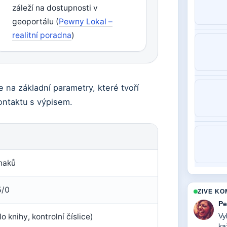
záleží na dostupnosti v
geoportálu (
Pewny Lokal –
realitní poradna
)
na základní parametry, které tvoří
kontaktu s výpisem.
naků
/0
ZIVE K
Pe
o knihy, kontrolní číslice)
Vy
ka