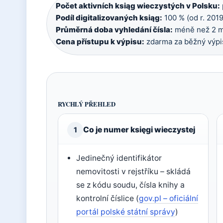
Počet aktivních ksiąg wieczystých v Polsku:
Podíl digitalizovaných ksiąg:
100 % (od r. 2019
Průměrná doba vyhledání čísla:
méně než 2 mi
Cena přístupu k výpisu:
zdarma za běžný výpi
RYCHLÝ PŘEHLED
Co je numer księgi wieczystej
1
Jedinečný identifikátor
nemovitosti v rejstříku – skládá
se z kódu soudu, čísla knihy a
kontrolní číslice (
gov.pl – oficiální
portál polské státní správy
)