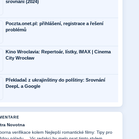
srovnání (2024)
Poczta.onet.pl: přihlášení, registrace a řešení
problémů
Kino Wroclavia: Repertoár, lístky, IMAX | Cinema
City Wrocław
Překladač z ukrajinštiny do polštiny: Srovnání
DeepL a Google
OMENTARE
tra Novotna
borna verifikace kolem Nejlepší romantické filmy: Tipy pro
ždou náladu.... Vic redakci by melo psat timto stylem.