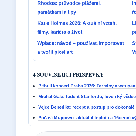
Rhodos: průvodce plážemi,
I
památkami a tipy
ř
Katie Holmes 2026: Aktuální vztah,
L
filmy, kariéra a život
p
Wplace: návod – používat, importovat
S
a tvořit pixel art
V
4 SOUVISEJICI PRISPEVKY
Pitbull koncert Praha 2026: Termíny a vstupen
Michal Gala: tudent Stanfordu, loven ký věde
Vejce Benedikt: recept a postup pro dokonalé
Počasí Mrągowo: aktuální teplota a 16denní v