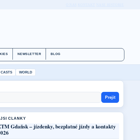
O NAS
KONTAKT
NASE HISTORIE
KIES
NEWSLETTER
BLOG
 CASTS
WORLD
Prejit
JSI CLANKY
ZTM Gdaňsk – jízdenky, bezplatné jízdy a kontakty
2026