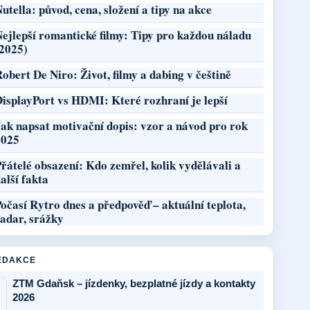
utella: původ, cena, složení a tipy na akce
ejlepší romantické filmy: Tipy pro každou náladu
(2025)
obert De Niro: Život, filmy a dabing v češtině
DisplayPort vs HDMI: Které rozhraní je lepší
ak napsat motivační dopis: vzor a návod pro rok
2025
řátelé obsazení: Kdo zemřel, kolik vydělávali a
alší fakta
očasí Rytro dnes a předpověď – aktuální teplota,
radar, srážky
REDAKCE
ZTM Gdaňsk – jízdenky, bezplatné jízdy a kontakty
2026