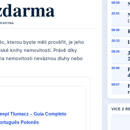
 zdarma
N
08:08
N
20:01
NOVOTNA
R
08:06
20:15
c, kterou byste měli prověřit, je jeho
lské knihy nemovitostí. Právě díky
J
08:26
a na nemovitosti neváznou dluhy nebo
P
20:06
d
P
08:07
VICE Z 
eepl Tlumacz – Guia Completo
ortuguês Polonês