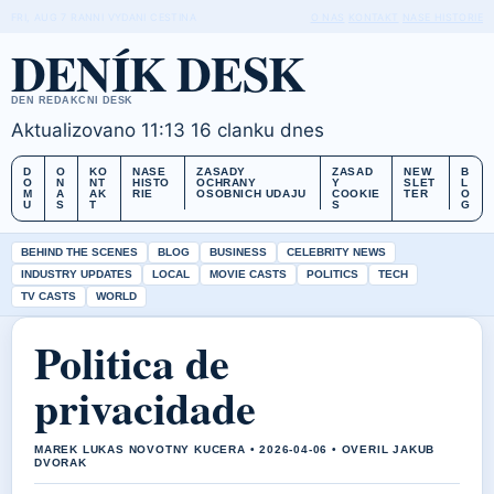
FRI, AUG 7
RANNI VYDANI
CESTINA
O NAS
KONTAKT
NASE HISTORIE
DENÍK DESK
DEN REDAKCNI DESK
Aktualizovano 11:13
16 clanku dnes
D
O
KO
NASE
ZASADY
ZASAD
NEW
B
O
N
NT
HISTO
OCHRANY
Y
SLET
L
M
A
AK
RIE
OSOBNICH UDAJU
COOKIE
TER
O
U
S
T
S
G
BEHIND THE SCENES
BLOG
BUSINESS
CELEBRITY NEWS
INDUSTRY UPDATES
LOCAL
MOVIE CASTS
POLITICS
TECH
TV CASTS
WORLD
Politica de
privacidade
MAREK LUKAS NOVOTNY KUCERA • 2026-04-06 • OVERIL JAKUB
DVORAK