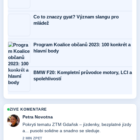
Co to znaczy gyat? Význam slangu pro
mládež
Program Koalice občanů 2023: 100 konkrét a
hlavní body
BMW F20: Kompletní průvodce motory, LCI a
spolehlivostí
ZIVE KOMENTARE
Petra Novotna
Pokryti tematu ZTM Gdaňsk – jízdenky, bezplatné jízdy
a... pusobi solidne a snadno se sleduje.
2 MIN ZPET