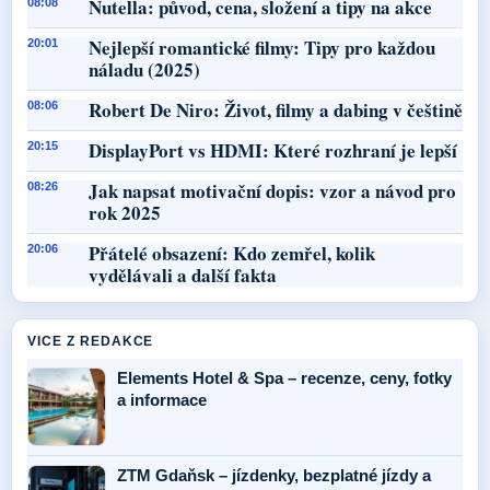
Nutella: původ, cena, složení a tipy na akce
08:08
Nejlepší romantické filmy: Tipy pro každou
20:01
náladu (2025)
Robert De Niro: Život, filmy a dabing v češtině
08:06
DisplayPort vs HDMI: Které rozhraní je lepší
20:15
Jak napsat motivační dopis: vzor a návod pro
08:26
rok 2025
Přátelé obsazení: Kdo zemřel, kolik
20:06
vydělávali a další fakta
VICE Z REDAKCE
Elements Hotel & Spa – recenze, ceny, fotky
a informace
ZTM Gdaňsk – jízdenky, bezplatné jízdy a