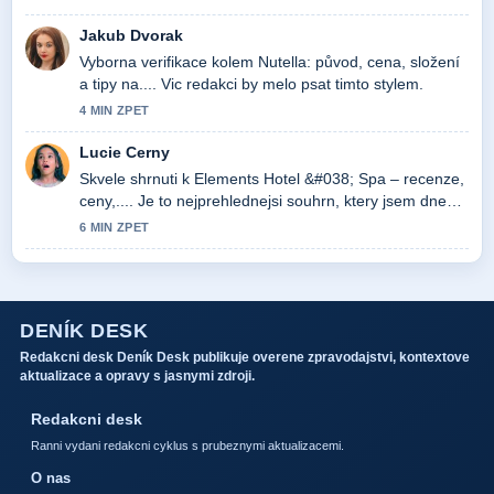
Jakub Dvorak
Vyborna verifikace kolem Nutella: původ, cena, složení
a tipy na.... Vic redakci by melo psat timto stylem.
4 MIN ZPET
Lucie Cerny
Skvele shrnuti k Elements Hotel &#038; Spa – recenze,
ceny,.... Je to nejprehlednejsi souhrn, ktery jsem dnes
videl.
6 MIN ZPET
DENÍK DESK
Redakcni desk Deník Desk publikuje overene zpravodajstvi, kontextove
aktualizace a opravy s jasnymi zdroji.
Redakcni desk
Ranni vydani redakcni cyklus s prubeznymi aktualizacemi.
O nas