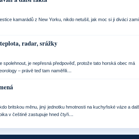
tice kamarádů z New Yorku, nikdo netušil, jak moc si ji diváci zamil
teplota, radar, srážky
ete spolehnout, je nepřesná předpověď, protože tato horská obec má
teorology – právě teď tam naměřili…
amená
ěkdo britskou měnu, jiný jednotku hmotnosti na kuchyňské váze a dal
ika v češtině zastupuje hned čtyři…