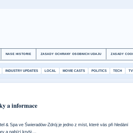
NASE HISTORIE
ZASADY OCHRANY OSOBNICH UDAJU
ZASADY COO
INDUSTRY UPDATES
LOCAL
MOVIE CASTS
POLITICS
TECH
TV
tky a informace
l & Spa ve Świeradów-Zdrój je jedno z míst, které vás při hledání
ory a nabízí krytý…