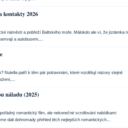
a kontakty 2026
ické náměstí a pobřeží Baltského moře. Málokdo ale ví, že jízdenka 
tramvají a autobusem,…
ce
 Nutella patří k těm pár potravinám, které rozdělují názory stejně
složení,…
ou náladu (2025)
 pořádný romantický film, ale nekonečné scrollování nabídkami
 jsme dali dohromady přehled těch nejlepších romantických…