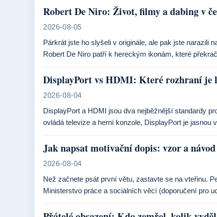
Robert De Niro: Život, filmy a dabing v če
2026-08-05
Párkrát jste ho slyšeli v originále, ale pak jste narazil
Robert De Niro patří k hereckým ikonám, které překra
DisplayPort vs HDMI: Které rozhraní je l
2026-08-04
DisplayPort a HDMI jsou dva nejběžnější standardy pr
ovládá televize a herní konzole, DisplayPort je jasnou
Jak napsat motivační dopis: vzor a návod
2026-08-04
Než začnete psát první větu, zastavte se na vteřinu. Pe
Ministerstvo práce a sociálních věcí (doporučení pro 
Přátelé obsazení: Kdo zemřel, kolik vydělá