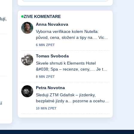
ZIVE KOMENTARE
ují,
Anna Novakova
Vyborna verifikace kolem Nutella:
původ, cena, složení a tipy na.... Vic
redakci by melo psat timto stylem.
6 MIN ZPET
Tomas Svoboda
Skvele shrnuti k Elements Hotel
&#038; Spa – recenze, ceny,.... Je to
nejprehlednejsi souhrn, ktery jsem
8 MIN ZPET
dnes videl.
Petra Novotna
Sleduji ZTM Gdaňsk – jízdenky,
bezplatné jízdy a... pozorne a ocehuji
ší
vyvazeny ton.
10 MIN ZPET