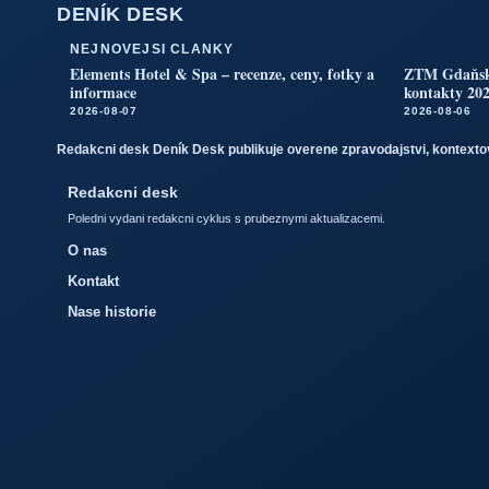
DENÍK DESK
NEJNOVEJSI CLANKY
Elements Hotel & Spa – recenze, ceny, fotky a
ZTM Gdaňsk –
informace
kontakty 20
2026-08-07
2026-08-06
Redakcni desk Deník Desk publikuje overene zpravodajstvi, kontextov
Redakcni desk
Poledni vydani redakcni cyklus s prubeznymi aktualizacemi.
O nas
Kontakt
Nase historie