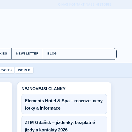
O NAS
KONTAKT
NASE HISTORIE
KIES
NEWSLETTER
BLOG
 CASTS
WORLD
NEJNOVEJSI CLANKY
Elements Hotel & Spa – recenze, ceny,
fotky a informace
ZTM Gdaňsk – jízdenky, bezplatné
jízdy a kontakty 2026