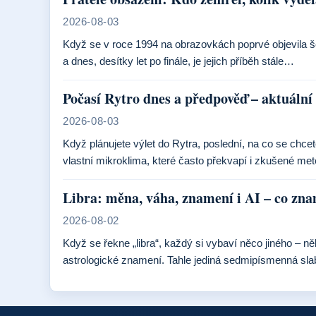
2026-08-03
Když se v roce 1994 na obrazovkách poprvé objevila šes
a dnes, desítky let po finále, je jejich příběh stále…
Počasí Rytro dnes a předpověď – aktuální 
2026-08-03
Když plánujete výlet do Rytra, poslední, na co se chc
vlastní mikroklima, které často překvapí i zkušené me
Libra: měna, váha, znamení i AI – co zn
2026-08-02
Když se řekne „libra“, každý si vybaví něco jiného – n
astrologické znamení. Tahle jediná sedmipísmenná slab