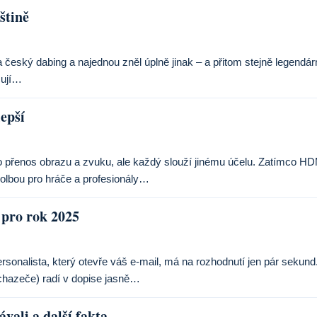
štině
i na český dabing a najednou zněl úplně jinak – a přitom stejně legendár
čují…
epší
o přenos obrazu a zvuku, ale každý slouží jinému účelu. Zatímco H
 volbou pro hráče a profesionály…
 pro rok 2025
rsonalista, který otevře váš e-mail, má na rozhodnutí jen pár sekund
uchazeče) radí v dopise jasně…
vali a další fakta