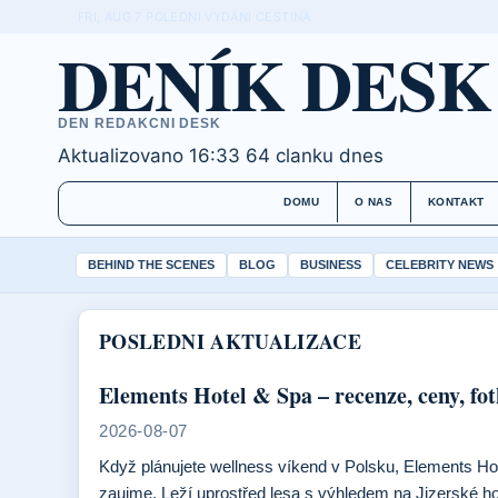
FRI, AUG 7
POLEDNI VYDANI
CESTINA
DENÍK DESK
DEN REDAKCNI DESK
Aktualizovano 16:33
64 clanku dnes
DOMU
O NAS
KONTAKT
BEHIND THE SCENES
BLOG
BUSINESS
CELEBRITY NEWS
POSLEDNI AKTUALIZACE
Elements Hotel & Spa – recenze, ceny, fo
2026-08-07
Když plánujete wellness víkend v Polsku, Elements Hote
zaujme. Leží uprostřed lesa s výhledem na Jizerské h